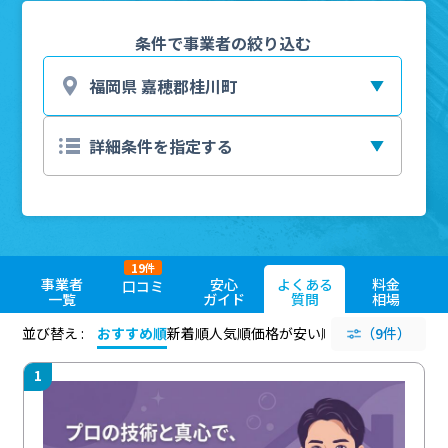
条件で事業者の絞り込む
19
件
事業者
安心
よくある
料金
口コミ
一覧
ガイド
質問
相場
並び替え :
おすすめ順
新着順
人気順
価格が安い順
評価が高い順
（9件）
評価
1