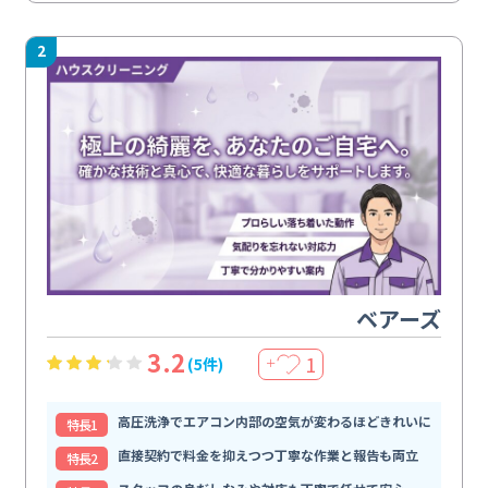
2
ベアーズ
3.2
1
(5件)
＋
高圧洗浄でエアコン内部の空気が変わるほどきれいに
特⻑1
直接契約で料金を抑えつつ丁寧な作業と報告も両立
特⻑2