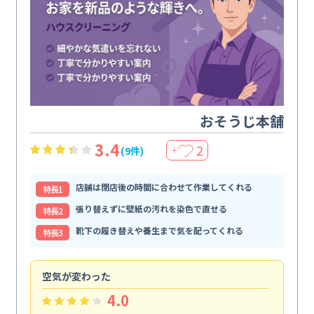
おそうじ本舗
3.4
2
(9件)
＋
店舗は閉店後の時間に合わせて作業してくれる
特⻑1
張り替えずに壁紙の汚れを染色で直せる
特⻑2
靴下の履き替えや養生まで気を配ってくれる
特⻑3
空気が変わった
浴
4.0