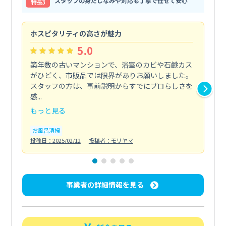
スタッフの身だしなみや対応も丁寧で任せて安心
特⻑3
ホスピタリティの高さが魅力
法
5.0
築年数の古いマンションで、浴室のカビや石鹸カス
会
がひどく、市販品では限界がありお願いしました。
し
スタッフの方は、事前説明からすでにプロらしさを
あ
感...
い...
もっと見る
も
お風呂清掃
ト
投稿日：2025/02/12
投稿者：モリヤマ
投稿日
事業者の詳細情報を見る