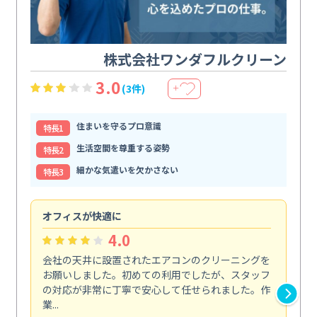
株式会社ワンダフルクリーン
3.0
(3件)
＋
住まいを守るプロ意識
特⻑1
生活空間を尊重する姿勢
特⻑2
細かな気遣いを欠かさない
特⻑3
オフィスが快適に
納
4.0
会社の天井に設置されたエアコンのクリーニングを
浴
お願いしました。初めての利用でしたが、スタッフ
終
の対応が非常に丁寧で安心して任せられました。作
き
業...
し...