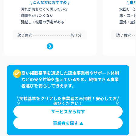
こんな方におすすめ
主
汚れが落ちなくて困っている
水回り（
時間をかけたくない
床・窓・
引越し・転居の予定がある
屋外・空
読了目安
約1分
読了目安
高い掲載基準を通過した認定事業者やサポート体制
などの安全対策を整えているため、納得できる事業
者選びを安心して行えます。
掲載基準をクリアした事業者のみ掲載！安心してお
選びください！
サービスから探す
事業者を探す