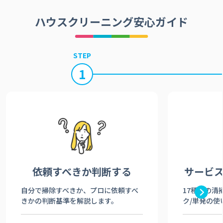
ハウスクリーニング安心ガイド
STEP
1
依頼すべきか
判断する
サービ
自分で掃除すべきか、プロに依頼すべ
17種類の清
きかの判断基準を解説します。
ク/単発の使