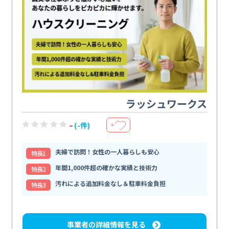
ラッシュワークス
-
(-件)
＋
夫婦で訪問！女性の一人暮らしも安心
特⻑1
年間1,000件超の確かな実績と技術力
特⻑2
汚れによる追加料金なし＆駐車料金負担
特⻑3
事業者の詳細情報を見る