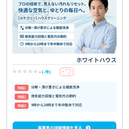
ホワイトハウス
-
(-件)
＋
分解・漬け置きによる徹底洗浄
特⻑1
換気能力回復と電気代の節約
特⻑2
9時から20時まで年中無休で対応
特⻑3
事業者の詳細情報を見る