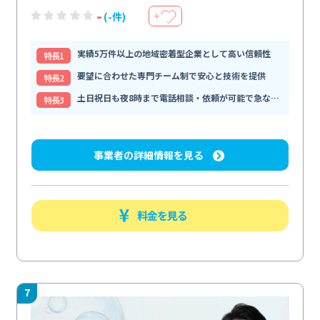
-
(-件)
＋
実績5万件以上の地域密着型企業として高い信頼性
特⻑1
要望に合わせた専門チーム制で安心と技術を提供
特⻑2
土日祝日も夜8時まで電話相談・依頼が可能で急な依頼にも柔軟に
特⻑3
事業者の詳細情報を見る
料金を見る
7