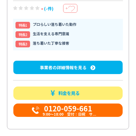
-
(-件)
＋
プロらしい落ち着いた動作
特⻑1
生活を支える専門意識
特⻑2
落ち着いた丁寧な接客
特⻑3
事業者の詳細情報を見る
料金を見る
0120-059-661
9:00〜18:00 受付：日祝 サ...