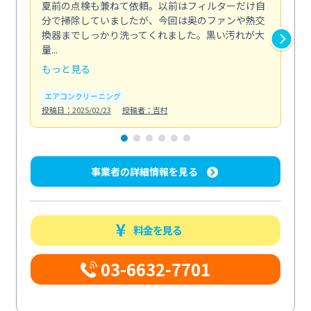
夏前の点検も兼ねて依頼。以前はフィルターだけ自
掃
分で掃除していましたが、今回は奥のファンや熱交
た
換器までしっかり洗ってくれました。黒い汚れが大
キ
量...
安...
もっと見る
も
エアコンクリーニング
お
投稿日：2025/02/23
投稿者：吉村
投稿日
事業者の詳細情報を見る
料金を見る
03-6632-7701