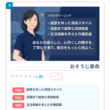
9
おそうじ革命
-
(-件)
＋
誠意を持った清掃スタイル
特⻑1
真面目で誠実な清掃態度
特⻑2
生活導線を考えた作業配慮
特⻑3