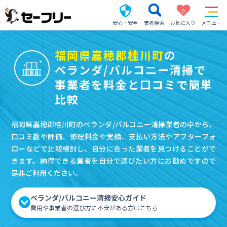
0
安心・安全
業者検索
お気に入り
メニュー
福岡県嘉穂郡桂川町
の
ベランダ/バルコニー清掃で
事業者を料金と口コミで簡単
比較
福岡県嘉穂郡桂川町のベランダ/バルコニー清掃業者の中から、
口コミ数や評価、修理料金や実績、支払い方法やアフターフォ
ローなどで比較検討し、自分に合った業者を見つけることがで
きます。納得できる業者を自分で選びたい方にお勧めですので
是非ご利用ください。
ベランダ/バルコニー清掃安心ガイド
費用や事業者の選び方に不安がある方はこちら