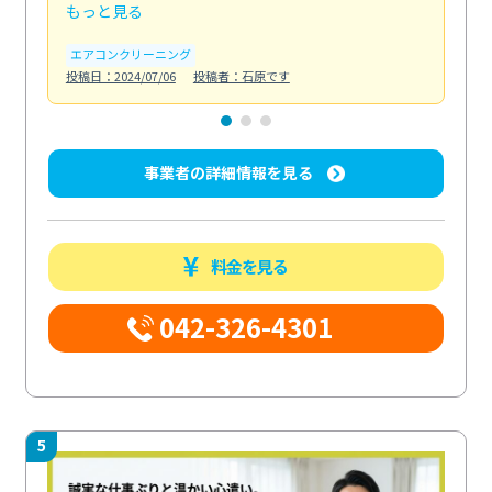
もっと見る
も
エアコンクリーニング
お
投稿日：2024/07/06
投稿者：石原です
投稿日
事業者の詳細情報を見る
料金を見る
042-326-4301
5