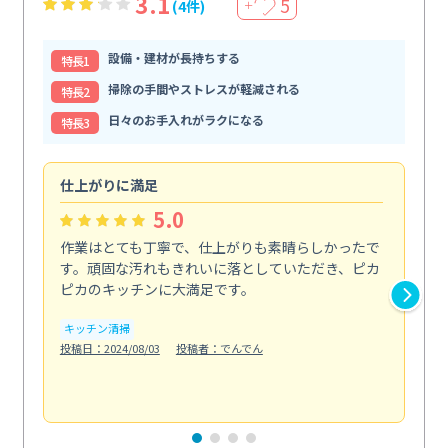
3.1
5
(4件)
＋
設備・建材が長持ちする
特⻑1
掃除の手間やストレスが軽減される
特⻑2
日々のお手入れがラクになる
特⻑3
仕上がりに満足
親
5.0
作業はとても丁寧で、仕上がりも素晴らしかったで
ス
す。頑固な汚れもきれいに落としていただき、ピカ
説
ピカのキッチンに大満足です。
の
い...
キッチン清掃
も
投稿日：2024/08/03
投稿者：でんでん
エ
投稿日