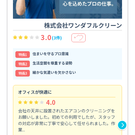
株式会社ワンダフルクリーン
3.0
(3件)
＋
住まいを守るプロ意識
特⻑1
生活空間を尊重する姿勢
特⻑2
細かな気遣いを欠かさない
特⻑3
オフィスが快適に
納
4.0
会社の天井に設置されたエアコンのクリーニングを
浴
お願いしました。初めての利用でしたが、スタッフ
終
の対応が非常に丁寧で安心して任せられました。作
き
業...
し...