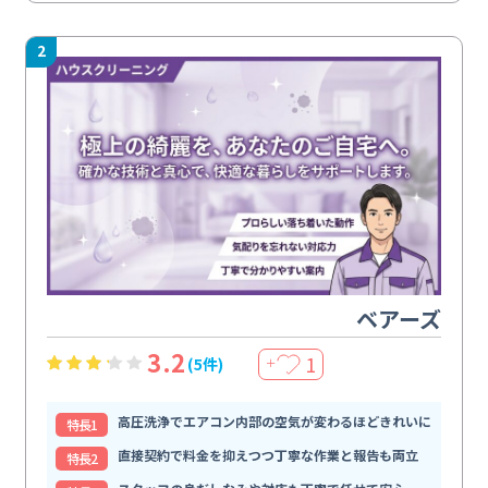
2
ベアーズ
3.2
1
(5件)
＋
高圧洗浄でエアコン内部の空気が変わるほどきれいに
特⻑1
直接契約で料金を抑えつつ丁寧な作業と報告も両立
特⻑2