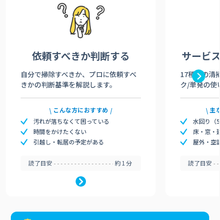
依頼すべきか
判断する
サービ
自分で掃除すべきか、プロに依頼すべ
17種類の清
きかの判断基準を解説します。
ク/単発の使
こんな方におすすめ
主
汚れが落ちなくて困っている
水回り（
時間をかけたくない
床・窓・
引越し・転居の予定がある
屋外・空
読了目安
約1分
読了目安