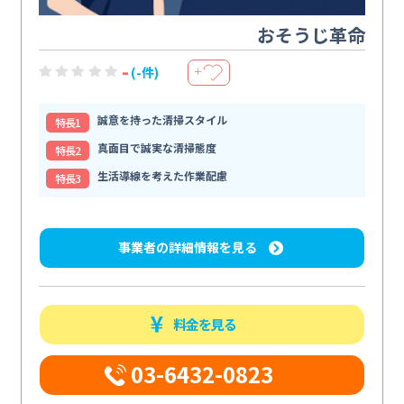
おそうじ革命
-
(-件)
＋
誠意を持った清掃スタイル
特⻑1
真面目で誠実な清掃態度
特⻑2
生活導線を考えた作業配慮
特⻑3
事業者の詳細情報を見る
料金を見る
03-6432-0823