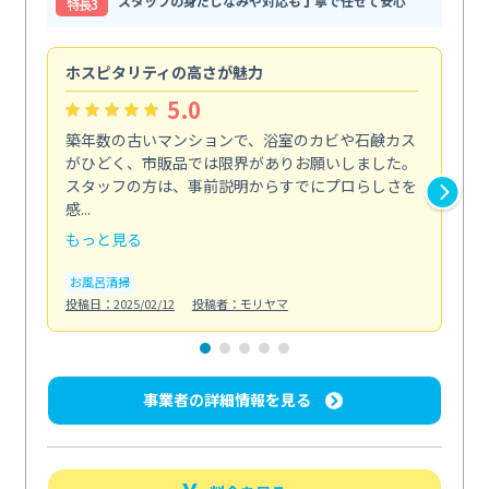
スタッフの身だしなみや対応も丁寧で任せて安心
特⻑3
ホスピタリティの高さが魅力
法
5.0
築年数の古いマンションで、浴室のカビや石鹸カス
会
がひどく、市販品では限界がありお願いしました。
し
スタッフの方は、事前説明からすでにプロらしさを
あ
感...
い...
もっと見る
も
お風呂清掃
ト
投稿日：2025/02/12
投稿者：モリヤマ
投稿日
事業者の詳細情報を見る