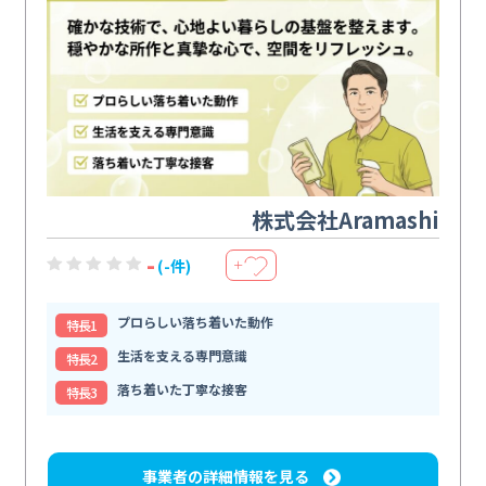
株式会社Aramashi
-
(-件)
＋
プロらしい落ち着いた動作
特⻑1
生活を支える専門意識
特⻑2
落ち着いた丁寧な接客
特⻑3
事業者の詳細情報を見る