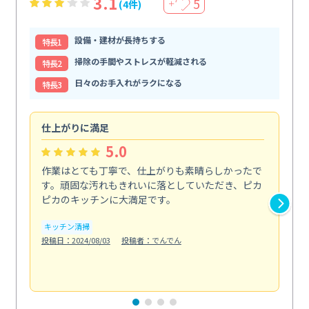
3.1
5
(4件)
＋
設備・建材が長持ちする
特⻑1
掃除の手間やストレスが軽減される
特⻑2
日々のお手入れがラクになる
特⻑3
仕上がりに満足
親
5.0
作業はとても丁寧で、仕上がりも素晴らしかったで
ス
す。頑固な汚れもきれいに落としていただき、ピカ
説
ピカのキッチンに大満足です。
の
い...
キッチン清掃
も
投稿日：2024/08/03
投稿者：でんでん
エ
投稿日