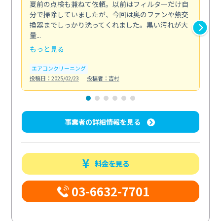
夏前の点検も兼ねて依頼。以前はフィルターだけ自
掃
分で掃除していましたが、今回は奥のファンや熱交
た
換器までしっかり洗ってくれました。黒い汚れが大
キ
量...
安...
もっと見る
も
エアコンクリーニング
お
投稿日：2025/02/23
投稿者：吉村
投稿日
事業者の詳細情報を見る
料金を見る
03-6632-7701