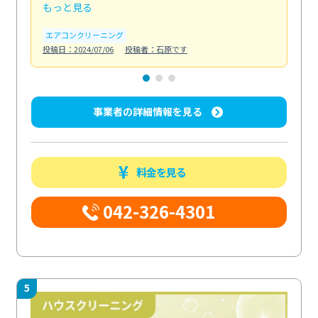
もっと見る
も
エアコンクリーニング
お
投稿日：2024/07/06
投稿者：石原です
投稿日
事業者の詳細情報を見る
料金を見る
042-326-4301
5