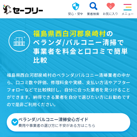
0
安心・安全
業者検索
お気に入り
メニュー
福島県西白河郡泉崎村
の
ベランダ/バルコニー清掃で
事業者を料金と口コミで簡単
比較
福島県西白河郡泉崎村のベランダ/バルコニー清掃業者の中か
ら、口コミ数や評価、修理料金や実績、支払い方法やアフター
フォローなどで比較検討し、自分に合った業者を見つけること
ができます。納得できる業者を自分で選びたい方にお勧めです
ので是非ご利用ください。
ベランダ/バルコニー清掃安心ガイド
費用や事業者の選び方に不安がある方はこちら