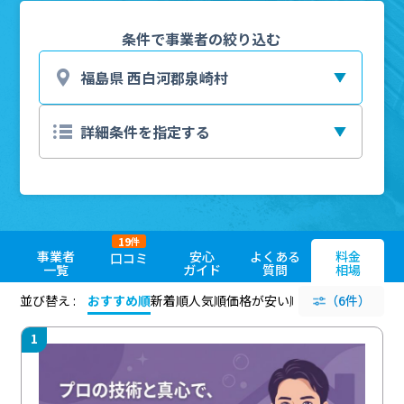
条件で事業者の絞り込む
19
件
事業者
安心
よくある
料金
口コミ
一覧
ガイド
質問
相場
並び替え :
おすすめ順
新着順
人気順
価格が安い順
評価が高い順
（6件）
評価
1