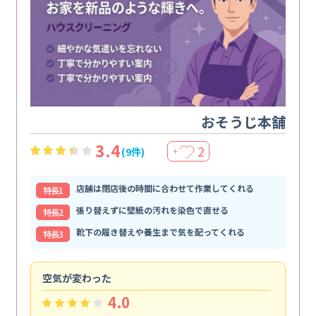
おそうじ本舗
3.4
2
(9件)
＋
店舗は閉店後の時間に合わせて作業してくれる
特⻑1
張り替えずに壁紙の汚れを染色で直せる
特⻑2
靴下の履き替えや養生まで気を配ってくれる
特⻑3
空気が変わった
浴
4.0