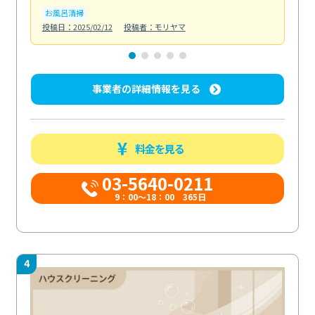
お風呂清掃
ト
投稿日：2025/02/12
投稿者：モリヤマ
投稿日
事業者の詳細情報を見る
料金を見る
03-5640-0211
9：00～18：00 365日
4