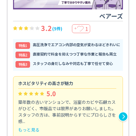
ベアーズ
3.2
1
(5件)
＋
高圧洗浄でエアコン内部の空気が変わるほどきれいに
特⻑1
直接契約で料金を抑えつつ丁寧な作業と報告も両立
特⻑2
スタッフの身だしなみや対応も丁寧で任せて安心
特⻑3
ホスピタリティの高さが魅力
法
5.0
築年数の古いマンションで、浴室のカビや石鹸カス
会
がひどく、市販品では限界がありお願いしました。
し
スタッフの方は、事前説明からすでにプロらしさを
あ
感...
い...
もっと見る
も