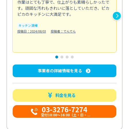
作業はとても丁寧で、仕上がりも素晴らしかったで
ス
す。頑固な汚れもきれいに落としていただき、ピカ
説
ピカのキッチンに大満足です。
の
い...
キッチン清掃
も
投稿日：2024/08/03
投稿者：でんでん
エ
投稿日
事業者の詳細情報を見る
料金を見る
03-3276-7274
受付10:00〜16:00（土・日・...