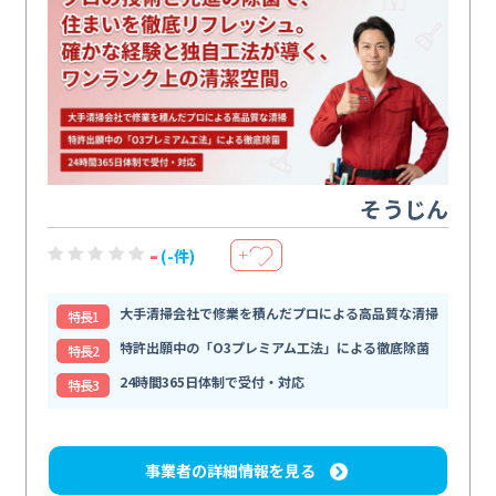
そうじん
-
(-件)
＋
大手清掃会社で修業を積んだプロによる高品質な清掃
特⻑1
特許出願中の「O3プレミアム工法」による徹底除菌
特⻑2
24時間365日体制で受付・対応
特⻑3
事業者の詳細情報を見る