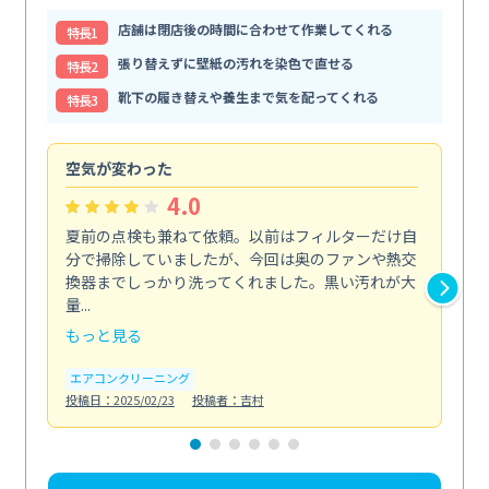
店舗は閉店後の時間に合わせて作業してくれる
特⻑1
張り替えずに壁紙の汚れを染色で直せる
特⻑2
靴下の履き替えや養生まで気を配ってくれる
特⻑3
空気が変わった
浴
4.0
夏前の点検も兼ねて依頼。以前はフィルターだけ自
掃
分で掃除していましたが、今回は奥のファンや熱交
た
換器までしっかり洗ってくれました。黒い汚れが大
キ
量...
安...
もっと見る
も
エアコンクリーニング
お
投稿日：2025/02/23
投稿者：吉村
投稿日