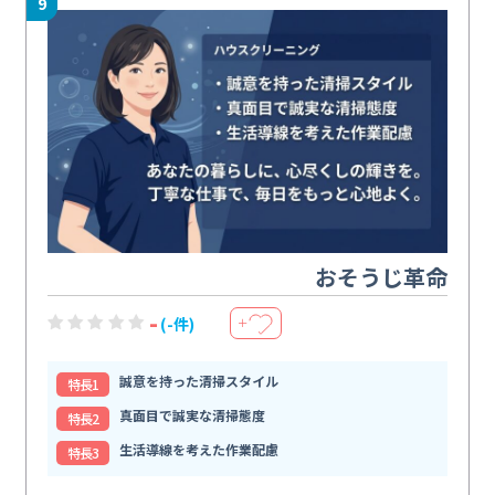
9
おそうじ革命
-
(-件)
＋
誠意を持った清掃スタイル
特⻑1
真面目で誠実な清掃態度
特⻑2
生活導線を考えた作業配慮
特⻑3