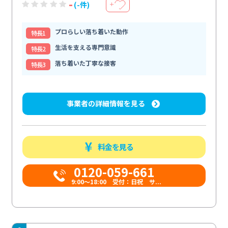
-
(-件)
＋
プロらしい落ち着いた動作
特⻑1
生活を支える専門意識
特⻑2
落ち着いた丁寧な接客
特⻑3
事業者の詳細情報を見る
料金を見る
0120-059-661
9:00〜18:00 受付：日祝 サ...