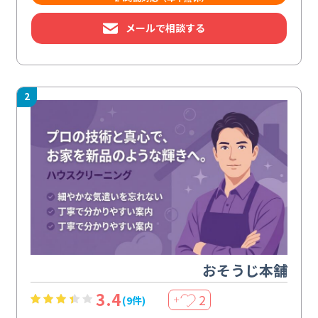
メールで相談する
2
おそうじ本舗
3.4
2
(9件)
＋