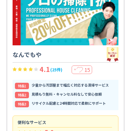
なんでもや
4.1
15
(25件)
＋
少量から汚部屋まで幅広く対応する清掃サービス
特⻑1
見積もり無料・キャンセル料なしで安心依頼
特⻑2
リサイクル配慮と24時間対応で柔軟にサポート
特⻑3
便利なサービス
頼