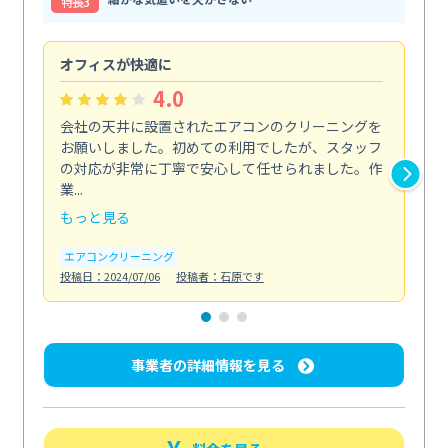
特⻑3
オフィスが快適に
納
4.0
会社の天井に設置されたエアコンのクリーニングを
浴
お願いしました。初めての利用でしたが、スタッフ
終
の対応が非常に丁寧で安心して任せられました。作
き
業...
し...
もっと見る
も
エアコンクリーニング
お
投稿日：2024/07/06
投稿者：石原です
投稿日
事業者の詳細情報を見る