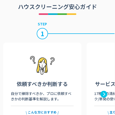
ハウスクリーニング安心ガイド
STEP
1
依頼すべきか
判断する
サービ
自分で掃除すべきか、プロに依頼すべ
17種類の清
きかの判断基準を解説します。
ク/単発の使
こんな方におすすめ
主