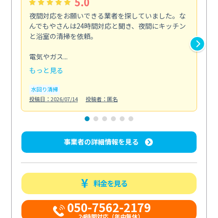
5.0
夜間対応をお願いできる業者を探していました。な
ペ
んでもやさんは24時間対応と聞き、夜間にキッチン
感
と浴室の清掃を依頼。
簡
ど...
電気やガス...
も
もっと見る
エ
投稿日
水回り清掃
投稿日：2026/07/14
投稿者：匿名
事業者の詳細情報を見る
料金を見る
050-7562-2179
24時間対応（年中無休）