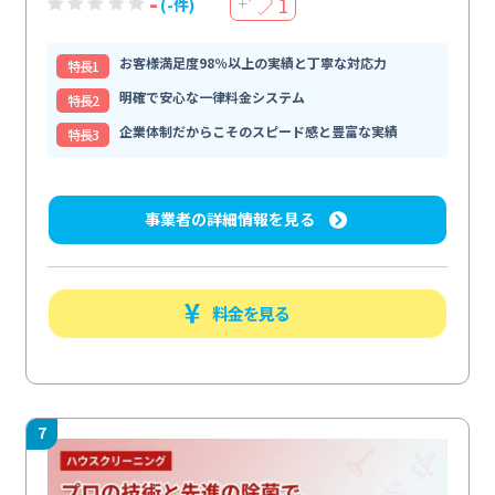
-
1
(-件)
＋
お客様満足度98％以上の実績と丁寧な対応力
特⻑1
明確で安心な一律料金システム
特⻑2
企業体制だからこそのスピード感と豊富な実績
特⻑3
事業者の詳細情報を見る
料金を見る
7