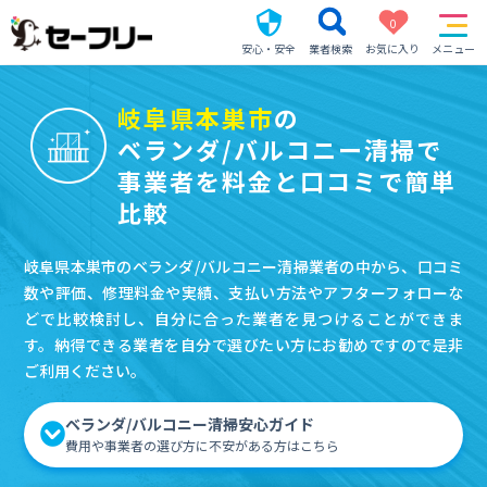
0
安心・安全
業者検索
お気に入り
メニュー
岐阜県本巣市
の
ベランダ/バルコニー清掃で
事業者を料金と口コミで簡単
比較
岐阜県本巣市のベランダ/バルコニー清掃業者の中から、口コミ
数や評価、修理料金や実績、支払い方法やアフターフォローな
どで比較検討し、自分に合った業者を見つけることができま
す。納得できる業者を自分で選びたい方にお勧めですので是非
ご利用ください。
ベランダ/バルコニー清掃安心ガイド
費用や事業者の選び方に不安がある方はこちら