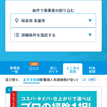
条件で事業者の絞り込む
19
件
事業者
安心
よくある
料金
口コミ
一覧
ガイド
質問
相場
並び替え :
おすすめ順
新着順
人気順
価格が安い順
評価が高い順
（9件）
評価
1