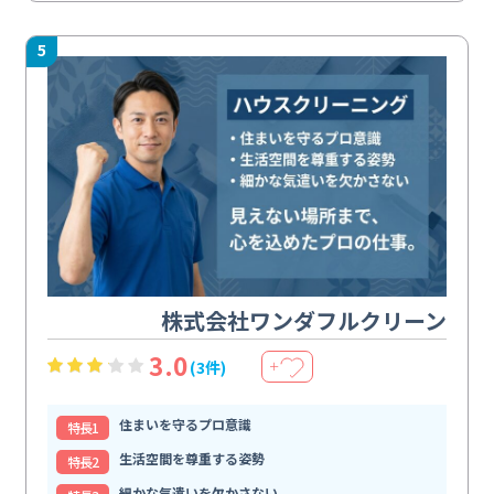
5
株式会社ワンダフルクリーン
3.0
(3件)
＋
住まいを守るプロ意識
特⻑1
生活空間を尊重する姿勢
特⻑2
細かな気遣いを欠かさない