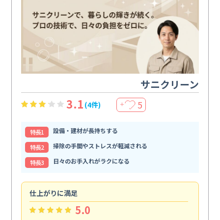
サニクリーン
3.1
5
(4件)
＋
設備・建材が長持ちする
特⻑1
掃除の手間やストレスが軽減される
特⻑2
日々のお手入れがラクになる
特⻑3
仕上がりに満足
親
5.0