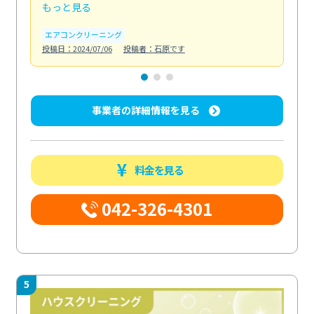
もっと見る
も
エアコンクリーニング
お
投稿日：2024/07/06
投稿者：石原です
投稿日
事業者の詳細情報を見る
料金を見る
042-326-4301
5