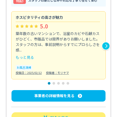
スタッフの身だしなみや対応も丁寧で任せて安心
特⻑3
ホスピタリティの高さが魅力
法
5.0
築年数の古いマンションで、浴室のカビや石鹸カス
会
がひどく、市販品では限界がありお願いしました。
し
スタッフの方は、事前説明からすでにプロらしさを
あ
感...
い...
もっと見る
も
お風呂清掃
ト
投稿日：2025/02/12
投稿者：モリヤマ
投稿日
事業者の詳細情報を見る