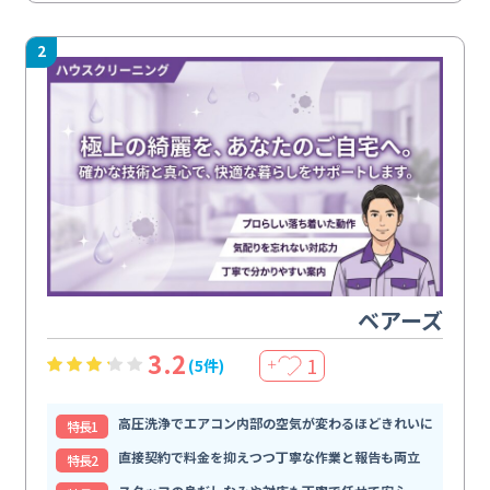
2
ベアーズ
3.2
1
(5件)
＋
高圧洗浄でエアコン内部の空気が変わるほどきれいに
特⻑1
直接契約で料金を抑えつつ丁寧な作業と報告も両立
特⻑2