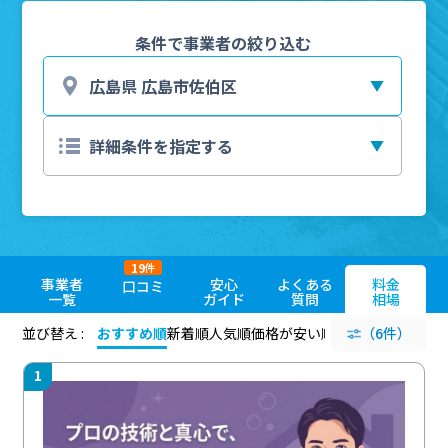
条件で事業者の絞り込む
19
件
事業者
安心
よくある
料金
口コミ
一覧
ガイド
質問
相場
並び替え :
おすすめ順
新着順
人気順
価格が安い順
評価が高い順
（6件）
評価
1