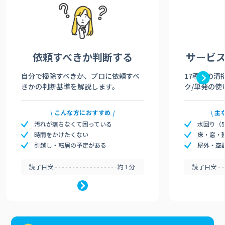
依頼すべきか
判断する
サービ
自分で掃除すべきか、プロに依頼すべ
17種類の清
きかの判断基準を解説します。
ク/単発の使
こんな方におすすめ
主
汚れが落ちなくて困っている
水回り（
時間をかけたくない
床・窓・
引越し・転居の予定がある
屋外・空
読了目安
約1分
読了目安