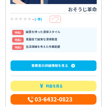
おそうじ革命
-
(-件)
＋
誠意を持った清掃スタイル
特⻑1
真面目で誠実な清掃態度
特⻑2
生活導線を考えた作業配慮
特⻑3
事業者の詳細情報を見る
料金を見る
03-6432-0823