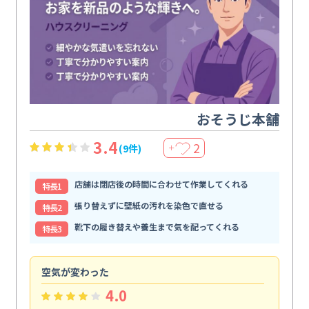
おそうじ本舗
3.4
2
(9件)
＋
店舗は閉店後の時間に合わせて作業してくれる
特⻑1
張り替えずに壁紙の汚れを染色で直せる
特⻑2
靴下の履き替えや養生まで気を配ってくれる
特⻑3
空気が変わった
浴
4.0