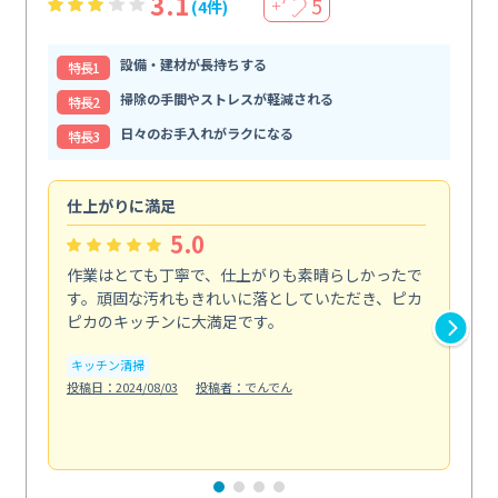
3.1
5
(4件)
＋
設備・建材が長持ちする
特⻑1
掃除の手間やストレスが軽減される
特⻑2
日々のお手入れがラクになる
特⻑3
仕上がりに満足
親
5.0
作業はとても丁寧で、仕上がりも素晴らしかったで
ス
す。頑固な汚れもきれいに落としていただき、ピカ
説
ピカのキッチンに大満足です。
の
い...
キッチン清掃
も
投稿日：2024/08/03
投稿者：でんでん
エ
投稿日