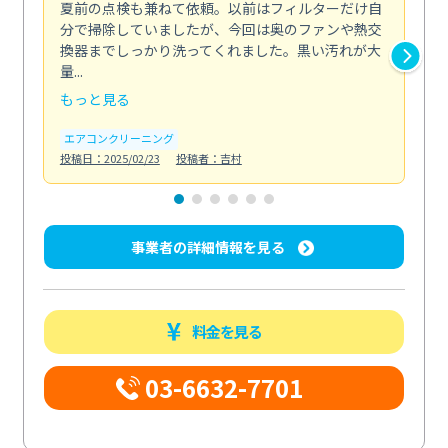
夏前の点検も兼ねて依頼。以前はフィルターだけ自
掃
分で掃除していましたが、今回は奥のファンや熱交
た
換器までしっかり洗ってくれました。黒い汚れが大
キ
量...
安...
もっと見る
も
エアコンクリーニング
お
投稿日：2025/02/23
投稿者：吉村
投稿日
事業者の詳細情報を見る
料金を見る
03-6632-7701