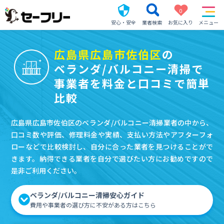
0
安心・安全
業者検索
お気に入り
メニュー
広島県広島市佐伯区
の
ベランダ/バルコニー清掃で
事業者を料金と口コミで簡単
比較
広島県広島市佐伯区のベランダ/バルコニー清掃業者の中から、
口コミ数や評価、修理料金や実績、支払い方法やアフターフォ
ローなどで比較検討し、自分に合った業者を見つけることがで
きます。納得できる業者を自分で選びたい方にお勧めですので
是非ご利用ください。
ベランダ/バルコニー清掃安心ガイド
費用や事業者の選び方に不安がある方はこちら