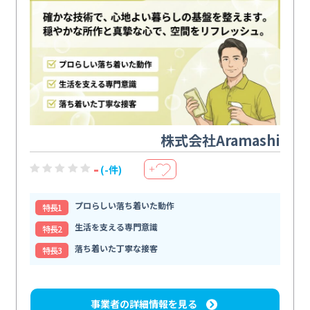
株式会社Aramashi
-
(-件)
＋
プロらしい落ち着いた動作
特⻑1
生活を支える専門意識
特⻑2
落ち着いた丁寧な接客
特⻑3
事業者の詳細情報を見る