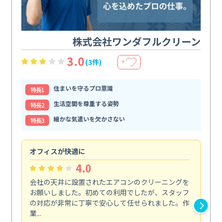
株式会社ワンダフルクリーン
3.0
(3件)
＋
住まいを守るプロ意識
特⻑1
生活空間を尊重する姿勢
特⻑2
細かな気遣いを欠かさない
特⻑3
オフィスが快適に
納
4.0
会社の天井に設置されたエアコンのクリーニングを
浴
お願いしました。初めての利用でしたが、スタッフ
終
の対応が非常に丁寧で安心して任せられました。作
き
業...
し...