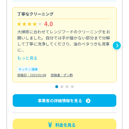
丁寧なクリーニング
サ
4.0
大掃除に合わせてレンジフードのクリーニングをお
ト
願いしました。自分では手が届かない部分まで分解
の
して丁寧に洗浄してくださり、油のベタつきも見事
れ
に...
け...
もっと見る
も
キッチン清掃
お
投稿日：2025/02/08
投稿者：ポン酢
投稿日
事業者の詳細情報を見る
料金を見る