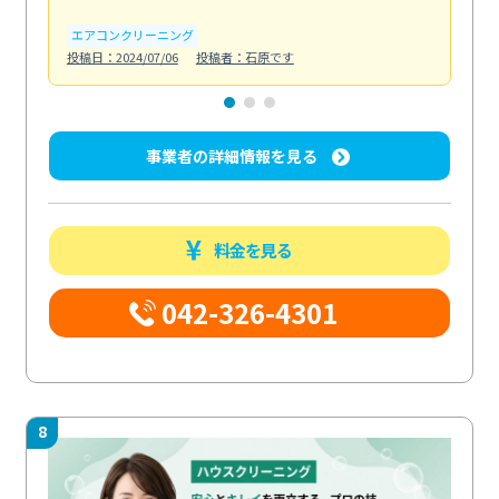
エアコンクリーニング
お
投稿日：2024/07/06
投稿者：石原です
投稿日
事業者の詳細情報を見る
料金を見る
042-326-4301
8