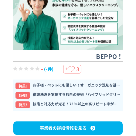
BEPPO！
-
3
(-件)
＋
お子様・ペットにも優しい！オーガニック洗剤を基軸とした安全な
特⻑1
徹底洗浄を実現する独自の技術「ハイブリッドクリーニング」
特⻑2
技術と対応力が光る！75%以上の高リピート率が信頼の証
特⻑3
事業者の詳細情報を見る