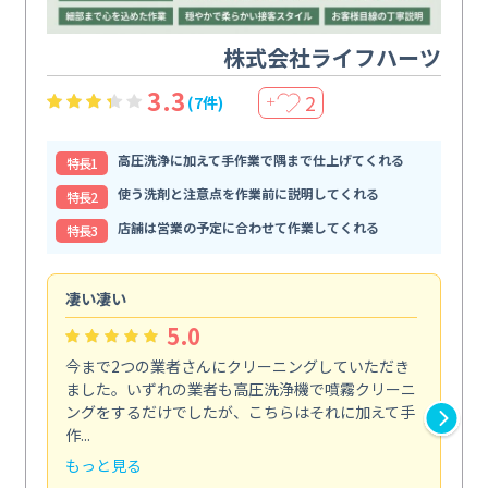
株式会社ライフハーツ
3.3
2
(7件)
＋
高圧洗浄に加えて手作業で隅まで仕上げてくれる
特⻑1
使う洗剤と注意点を作業前に説明してくれる
特⻑2
店舗は営業の予定に合わせて作業してくれる
特⻑3
凄い凄い
初
5.0
今まで2つの業者さんにクリーニングしていただき
ハ
ました。いずれの業者も高圧洗浄機で噴霧クリーニ
の
ングをするだけでしたが、こちらはそれに加えて手
し
作...
ラ...
もっと見る
も