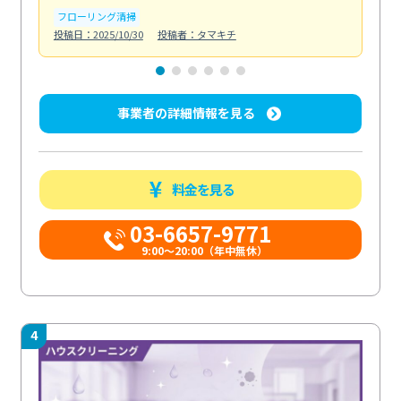
フローリング清掃
屋
投稿日：2025/10/30
投稿者：タマキチ
投稿日
事業者の詳細情報を見る
料金を見る
03-6657-9771
9:00～20:00（年中無休）
4