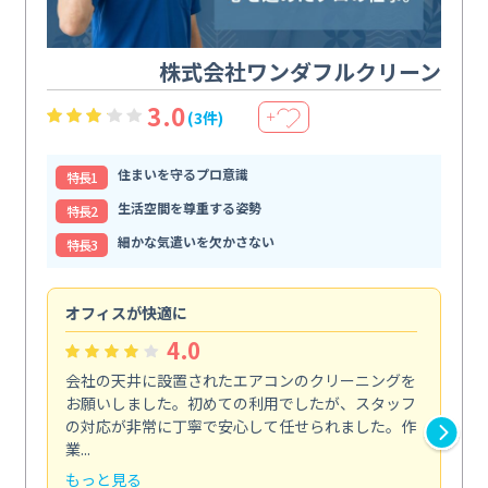
株式会社ワンダフルクリーン
3.0
(3件)
＋
住まいを守るプロ意識
特⻑1
生活空間を尊重する姿勢
特⻑2
細かな気遣いを欠かさない
特⻑3
オフィスが快適に
納
4.0
会社の天井に設置されたエアコンのクリーニングを
浴
お願いしました。初めての利用でしたが、スタッフ
終
の対応が非常に丁寧で安心して任せられました。作
き
業...
し...
もっと見る
も