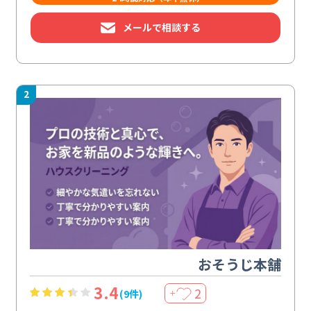
メールで相談する
2
おそうじ本舗
3.4
2
(9件)
＋