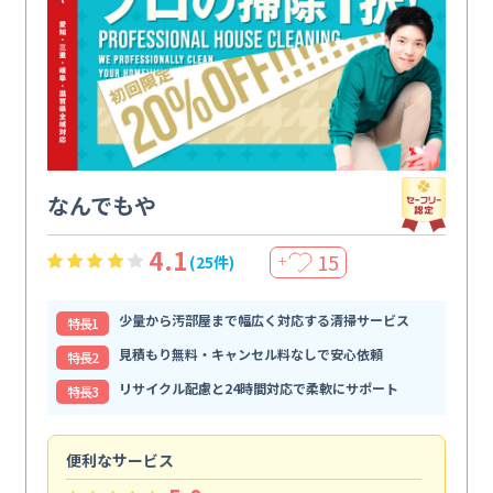
なんでもや
4.1
15
(25件)
＋
少量から汚部屋まで幅広く対応する清掃サービス
特⻑1
見積もり無料・キャンセル料なしで安心依頼
特⻑2
リサイクル配慮と24時間対応で柔軟にサポート
特⻑3
便利なサービス
頼