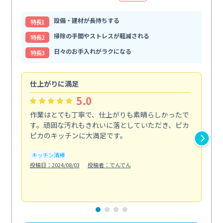
設備・建材が長持ちする
特⻑1
掃除の手間やストレスが軽減される
特⻑2
日々のお手入れがラクになる
特⻑3
仕上がりに満足
親
5.0
作業はとても丁寧で、仕上がりも素晴らしかったで
ス
す。頑固な汚れもきれいに落としていただき、ピカ
説
ピカのキッチンに大満足です。
の
い...
キッチン清掃
も
投稿日：2024/08/03
投稿者：でんでん
エ
投稿日