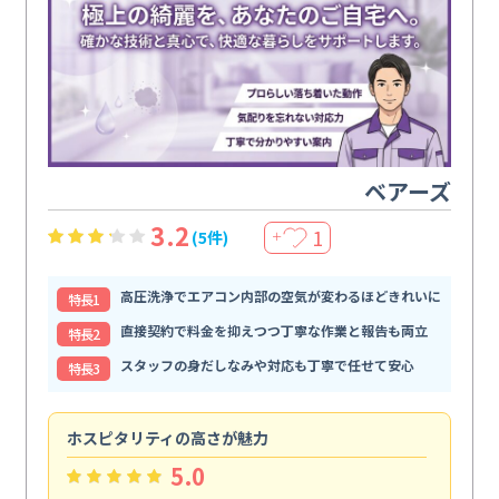
ベアーズ
3.2
1
(5件)
＋
高圧洗浄でエアコン内部の空気が変わるほどきれいに
特⻑1
直接契約で料金を抑えつつ丁寧な作業と報告も両立
特⻑2
スタッフの身だしなみや対応も丁寧で任せて安心
特⻑3
ホスピタリティの高さが魅力
法
5.0