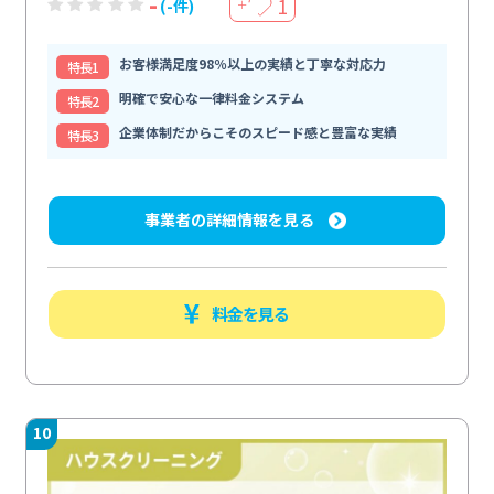
-
1
(-件)
＋
お客様満足度98％以上の実績と丁寧な対応力
特⻑1
明確で安心な一律料金システム
特⻑2
企業体制だからこそのスピード感と豊富な実績
特⻑3
事業者の詳細情報を見る
料金を見る
10