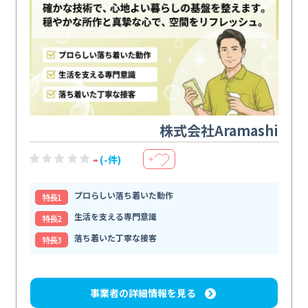
株式会社Aramashi
-
(-件)
＋
プロらしい落ち着いた動作
特⻑1
生活を支える専門意識
特⻑2
落ち着いた丁寧な接客
特⻑3
事業者の詳細情報を見る