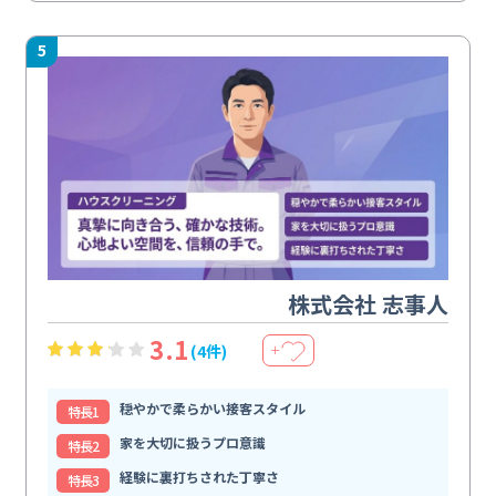
5
株式会社 志事人
3.1
(4件)
＋
穏やかで柔らかい接客スタイル
特⻑1
家を大切に扱うプロ意識
特⻑2
経験に裏打ちされた丁寧さ
特⻑3