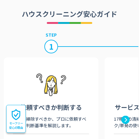
ハウスクリーニング安心ガイド
STEP
1
依頼すべきか
判断する
サービ
自分で掃除すべきか、プロに依頼すべ
17種類の清
セーフリー
きかの判断基準を解説します。
ク/単発の使
安心の理由