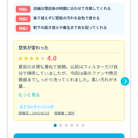
店舗は閉店後の時間に合わせて作業してくれる
特⻑1
張り替えずに壁紙の汚れを染色で直せる
特⻑2
靴下の履き替えや養生まで気を配ってくれる
特⻑3
空気が変わった
浴
4.0
夏前の点検も兼ねて依頼。以前はフィルターだけ自
掃
分で掃除していましたが、今回は奥のファンや熱交
た
換器までしっかり洗ってくれました。黒い汚れが大
キ
量...
安...
もっと見る
も
エアコンクリーニング
お
投稿日：2025/02/23
投稿者：吉村
投稿日