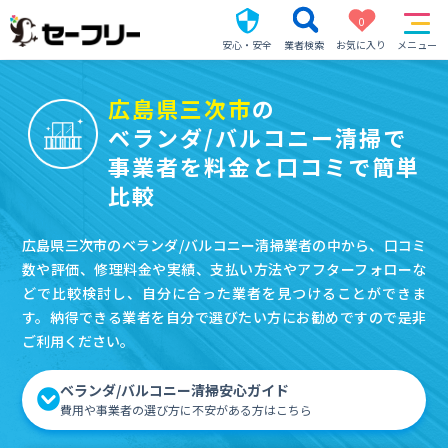
0
安心・安全
業者検索
お気に入り
メニュー
広島県三次市
の
ベランダ/バルコニー清掃で
事業者を料金と口コミで簡単
比較
広島県三次市のベランダ/バルコニー清掃業者の中から、口コミ
数や評価、修理料金や実績、支払い方法やアフターフォローな
どで比較検討し、自分に合った業者を見つけることができま
す。納得できる業者を自分で選びたい方にお勧めですので是非
ご利用ください。
ベランダ/バルコニー清掃安心ガイド
費用や事業者の選び方に不安がある方はこちら