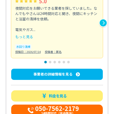
5.0
夜間対応をお願いできる業者を探していました。な
ペ
んでもやさんは24時間対応と聞き、夜間にキッチン
感
と浴室の清掃を依頼。
簡
ど...
電気やガス...
も
もっと見る
エ
投稿日
水回り清掃
投稿日：2026/07/14
投稿者：匿名
事業者の詳細情報を見る
料金を見る
050-7562-2179
24時間対応（年中無休）