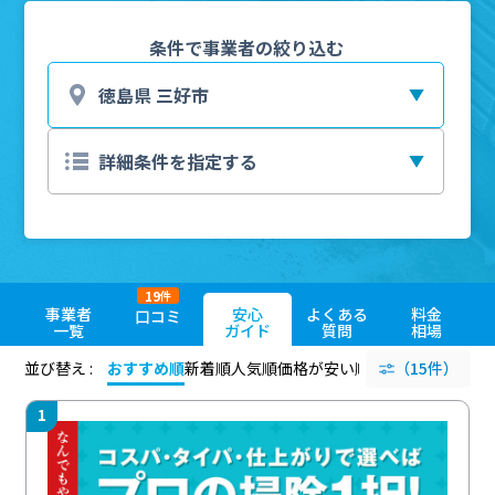
条件で事業者の絞り込む
19
件
事業者
安心
よくある
料金
口コミ
一覧
ガイド
質問
相場
並び替え :
おすすめ順
新着順
人気順
価格が安い順
評価が高い順
（15件）
評価
1