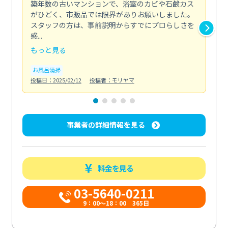
築年数の古いマンションで、浴室のカビや石鹸カス
会
がひどく、市販品では限界がありお願いしました。
し
スタッフの方は、事前説明からすでにプロらしさを
あ
感...
い...
もっと見る
も
お風呂清掃
ト
投稿日：2025/02/12
投稿者：モリヤマ
投稿日
事業者の詳細情報を見る
料金を見る
03-5640-0211
9：00～18：00 365日