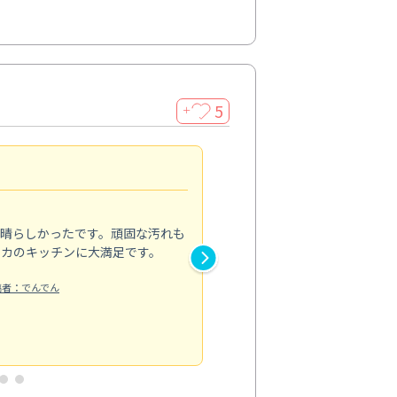
5
＋
親切で丁寧な作業
5.0
素晴らしかったです。頑固な汚れも
スタッフの方は非常に親切で、
ピカのキッチンに大満足です。
き安心感がありました。エアコ
り快適に感じています。丁寧な
稿者：でんでん
エアコンクリーニング
投稿日：2024/