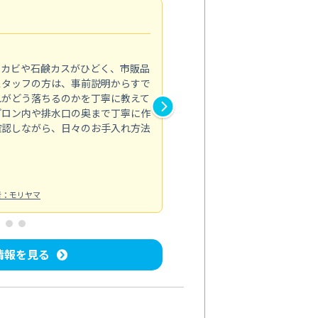
法人利用
5.0
のカビや石鹸カスがひどく、市販品
会社のトイレと洗面台清掃をス
スタッフの方は、事前説明からすで
てはオフィス対応が雑なところ
れがどう落ちるのかを丁寧に教えて
なみから言葉遣い、作業マナー
プロン内や排水口の奥まで丁寧に作
心して任せられました。
確認しながら、日々のお手入れ方法
トイレ清掃
投稿日：2024/09/09
投
者：モリヤマ
情報を見る