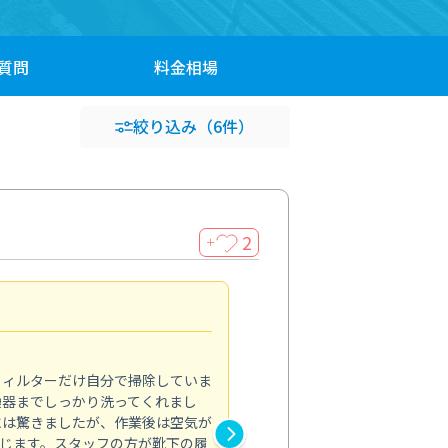
質問
料金
相場
絞り込み
（6件）
2
＋
浴室が明るく
5.0
フィルターだけ自分で掃除していま
掃除しても取れなかったカビや
換器までしっかり洗ってくれまし
がプロ。浴室が明るく感じるほ
には驚きましたが、作業後は空気が
の説明も丁寧で安心できました
じます。スタッフの方が靴下の履
と気分も全然違います。