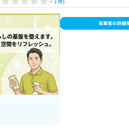
-
(-件)
事業者の詳細