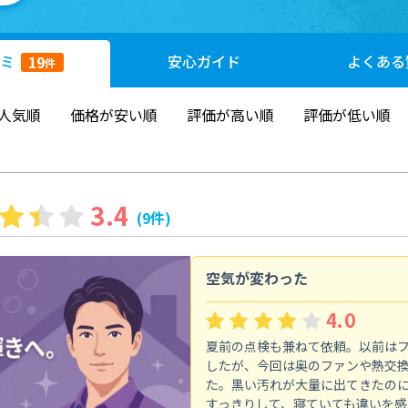
ミ
安心
ガイド
よくある
19
件
人気順
価格が安い順
評価が高い順
評価が低い順
3.4
(9件)
空気が変わった
4.0
夏前の点検も兼ねて依頼。以前は
したが、今回は奥のファンや熱交
た。黒い汚れが大量に出てきたの
すっきりして、寝ていても違いを感