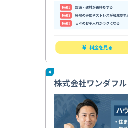
特⻑1
設備・建材が長持ちする
特⻑2
掃除の手間やストレスが軽減され
特⻑3
日々のお手入れがラクになる
料金を見る
4
株式会社ワンダフル