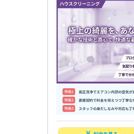
特⻑1
高圧洗浄でエアコン内部の空気が
特⻑2
直接契約で料金を抑えつつ丁寧な
特⻑3
スタッフの身だしなみや対応も丁
料金を見る