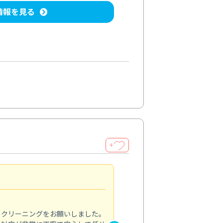
情報を見る
＋
納得のサービス
5.0
のクリーニングをお願いしました。
浴室の清掃を依頼しました。ス