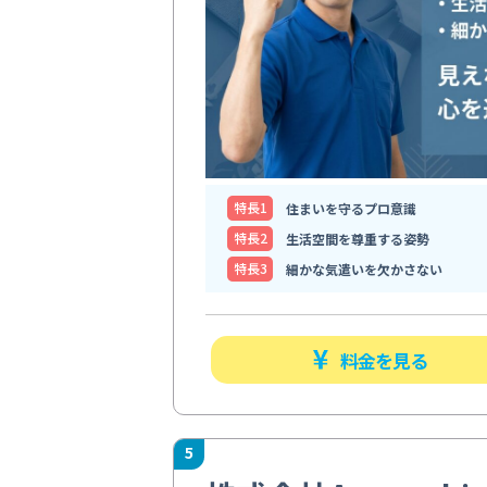
特⻑1
住まいを守るプロ意識
特⻑2
生活空間を尊重する姿勢
特⻑3
細かな気遣いを欠かさない
料金を見る
5