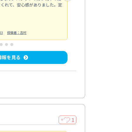
てくれて、安心感がありました。定
お風呂清掃
投稿日：2025/02/12
投
23
投稿者：吉村
情報を見る
1
＋