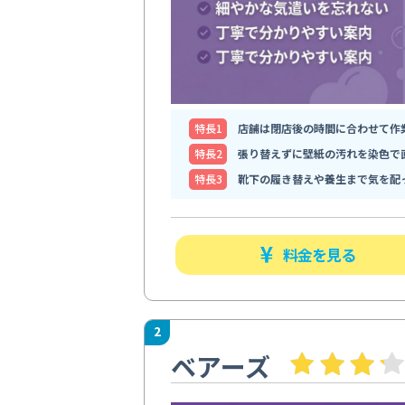
特⻑1
店舗は閉店後の時間に合わせて作
特⻑2
張り替えずに壁紙の汚れを染色で
特⻑3
靴下の履き替えや養生まで気を配
料金を見る
2
ベアーズ