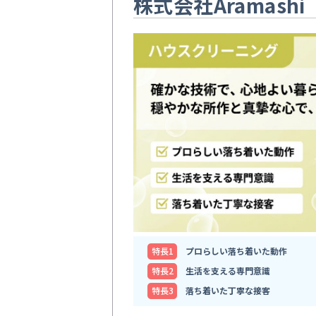
株式会社Aramashi
特⻑1
プロらしい落ち着いた動作
特⻑2
生活を支える専門意識
特⻑3
落ち着いた丁寧な接客