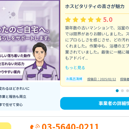
ホスピタリティの高さが魅力
5.0
築年数の古いマンションで、浴室
では限界がありお願いしました。
にプロらしさを感じさせ、どの汚
くれました。作業中も、浴槽のエ
業されていました。最後に一緒に
もアドバイ...
もっと見る
お風呂清掃
投稿日：2025/02/12
投稿
変わるほどきれいに
作業と報告も両立
事業者の詳細
寧で任せて安心
03-5640-0211