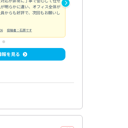
の対応が非常に丁寧で安心して任せ
もスムーズに進行。頑固な汚れ
風が明らかに違い、オフィス全体が
生まれ変わりました。料金も納
社員からも好評で、次回もお願いし
ています。
お風呂清掃
投稿日：2024/06/18
投
06
投稿者：石原です
情報を見る