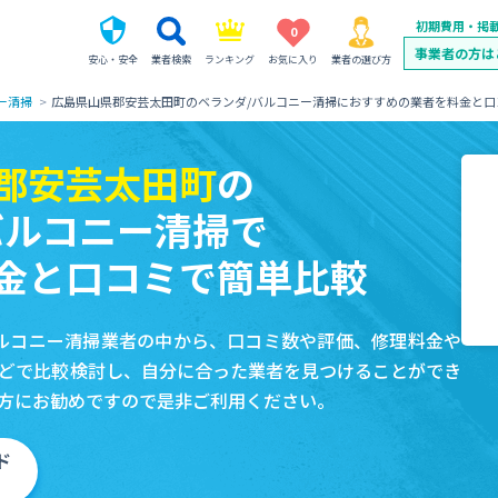
初期費用・掲
0
事業者の方は
安心・安全
業者検索
ランキング
お気に入り
業者の選び方
ー清掃
広島県山県郡安芸太田町のベランダ/バルコニー清掃におすすめの業者を料金と口
郡安芸太田町
の
バルコニー清掃で
金と口コミで簡単比較
ルコニー清掃業者の中から、口コミ数や評価、修理料金や
どで比較検討し、自分に合った業者を見つけることができ
方にお勧めですので是非ご利用ください。
ド