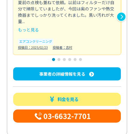
夏前の点検も兼ねて依頼。以前はフィルターだけ自
掃
分で掃除していましたが、今回は奥のファンや熱交
た
換器までしっかり洗ってくれました。黒い汚れが大
キ
量...
安...
もっと見る
も
エアコンクリーニング
お
投稿日：2025/02/23
投稿者：吉村
投稿日
事業者の詳細情報を見る
料金を見る
03-6632-7701