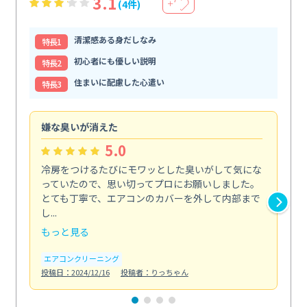
3.1
(4件)
＋
清潔感ある身だしなみ
特⻑1
初心者にも優しい説明
特⻑2
住まいに配慮した心遣い
特⻑3
嫌な臭いが消えた
頼
5.0
冷房をつけるたびにモワッとした臭いがして気にな
毎
っていたので、思い切ってプロにお願いしました。
し
とても丁寧で、エアコンのカバーを外して内部まで
口
し...
な...
もっと見る
も
エアコンクリーニング
水
投稿日：2024/12/16
投稿者：りっちゃん
投稿日