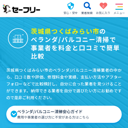
0
安心・安全
業者検索
お気に入り
メニュー
茨城県つくばみらい市
の
ベランダ/バルコニー清掃で
事業者を料金と口コミで簡単
比較
茨城県つくばみらい市のベランダ/バルコニー清掃業者の中か
ら、口コミ数や評価、修理料金や実績、支払い方法やアフター
フォローなどで比較検討し、自分に合った業者を見つけること
ができます。納得できる業者を自分で選びたい方にお勧めです
ので是非ご利用ください。
ベランダ/バルコニー清掃安心ガイド
費用や事業者の選び方に不安がある方はこちら