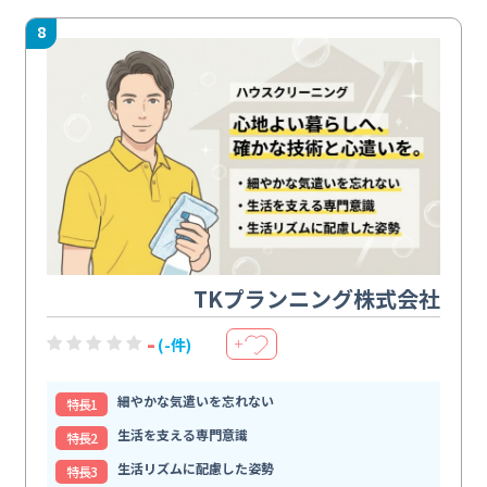
8
TKプランニング株式会社
-
(-件)
＋
細やかな気遣いを忘れない
特⻑1
生活を支える専門意識
特⻑2
生活リズムに配慮した姿勢
特⻑3