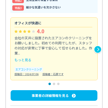
特⻑2
細かな気遣いを欠かさない
特⻑3
オフィスが快適に
納
4.0
会社の天井に設置されたエアコンのクリーニングを
浴
お願いしました。初めての利用でしたが、スタッフ
終
の対応が非常に丁寧で安心して任せられました。作
き
業...
し...
もっと見る
も
エアコンクリーニング
お
投稿日：2024/07/06
投稿者：石原です
投稿日
事業者の詳細情報を見る