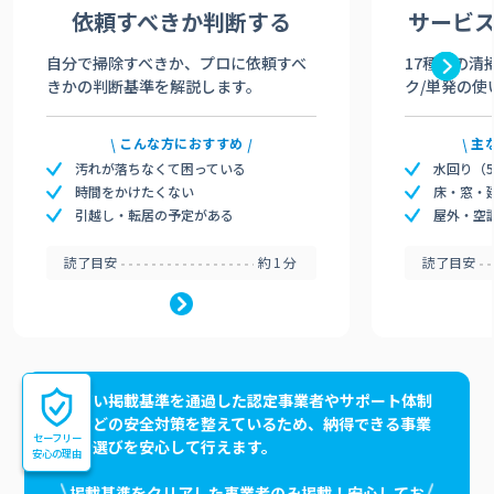
依頼すべきか
判断する
サービ
自分で掃除すべきか、プロに依頼すべ
17種類の清
きかの判断基準を解説します。
ク/単発の使
こんな方におすすめ
主
汚れが落ちなくて困っている
水回り（
時間をかけたくない
床・窓・
引越し・転居の予定がある
屋外・空
読了目安
約1分
読了目安
高い掲載基準を通過した認定事業者やサポート体制
などの安全対策を整えているため、納得できる事業
セーフリー
者選びを安心して行えます。
安心の理由
掲載基準をクリアした事業者のみ掲載！安心してお