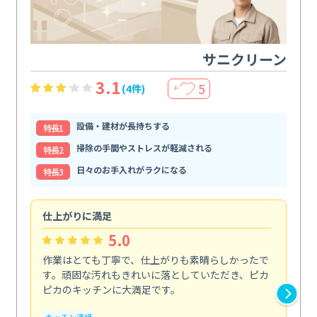
サニクリーン
3.1
5
(4件)
＋
設備・建材が長持ちする
特⻑1
掃除の手間やストレスが軽減される
特⻑2
日々のお手入れがラクになる
特⻑3
仕上がりに満足
親
5.0
作業はとても丁寧で、仕上がりも素晴らしかったで
ス
す。頑固な汚れもきれいに落としていただき、ピカ
説
ピカのキッチンに大満足です。
の
い...
キッチン清掃