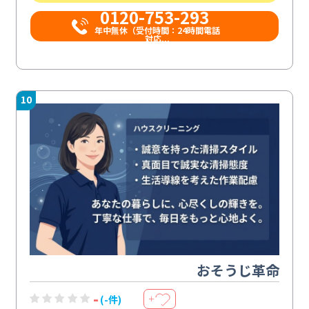
0120-753-293
年中無休（受付時間：24時間電話
対応...
10
おそうじ革命
-
(-件)
＋