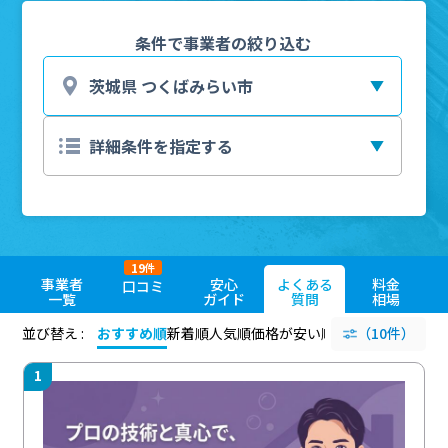
条件で事業者の絞り込む
19
件
事業者
安心
よくある
料金
口コミ
一覧
ガイド
質問
相場
並び替え :
おすすめ順
新着順
人気順
価格が安い順
評価が高い順
（10件）
評価
1