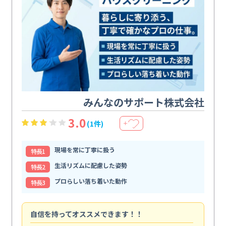
みんなのサポート株式会社
3.0
(1件)
＋
現場を常に丁寧に扱う
特⻑1
生活リズムに配慮した姿勢
特⻑2
プロらしい落ち着いた動作
特⻑3
自信を持ってオススメできます！！