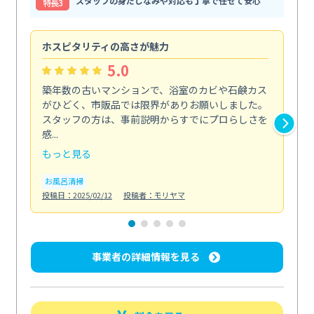
スタッフの身だしなみや対応も丁寧で任せて安心
特⻑3
ホスピタリティの高さが魅力
法
5.0
築年数の古いマンションで、浴室のカビや石鹸カス
会
がひどく、市販品では限界がありお願いしました。
し
スタッフの方は、事前説明からすでにプロらしさを
あ
感...
い...
もっと見る
も
お風呂清掃
ト
投稿日：2025/02/12
投稿者：モリヤマ
投稿日
事業者の詳細情報を見る