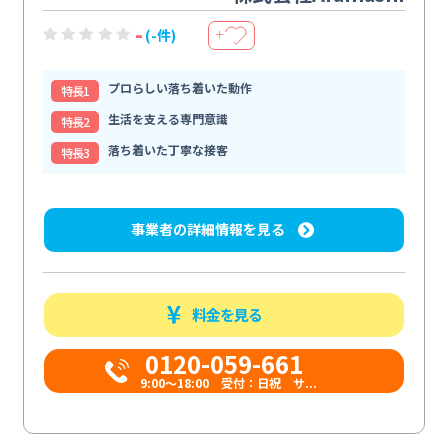
-
(-件)
＋
プロらしい落ち着いた動作
特⻑1
生活を支える専門意識
特⻑2
落ち着いた丁寧な接客
特⻑3
事業者の詳細情報を見る
料金を見る
0120-059-661
9:00〜18:00 受付：日祝 サ...