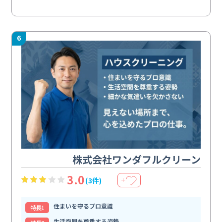
6
株式会社ワンダフルクリーン
3.0
(3件)
＋
住まいを守るプロ意識
特⻑1
生活空間を尊重する姿勢