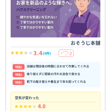
おそうじ本舗
3.4
2
(9件)
＋
店舗は閉店後の時間に合わせて作業してくれる
特⻑1
張り替えずに壁紙の汚れを染色で直せる
特⻑2
靴下の履き替えや養生まで気を配ってくれる
特⻑3
空気が変わった
浴
4.0