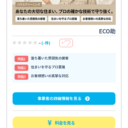
ECO助
-
(-件)
＋
落ち着いた雰囲気の接客
特⻑1
住まいを守るプロ意識
特⻑2
お客様想いの真摯な対応
特⻑3
事業者の詳細情報を見る
料金を見る