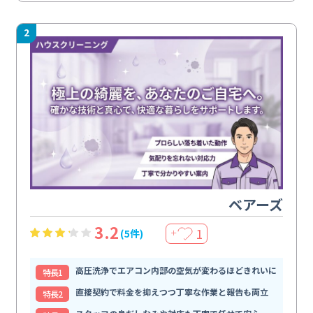
2
ベアーズ
3.2
1
(5件)
＋
高圧洗浄でエアコン内部の空気が変わるほどきれいに
特⻑1
直接契約で料金を抑えつつ丁寧な作業と報告も両立
特⻑2