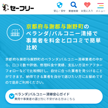
0
安心・安全
業者検索
お気に入り
メニュー
京都府与謝郡与謝野町
の
ベランダ/バルコニー清掃で
事業者を料金と口コミで簡単
比較
京都府与謝郡与謝野町のベランダ/バルコニー清掃業者の中か
ら、口コミ数や評価、修理料金や実績、支払い方法やアフター
フォローなどで比較検討し、自分に合った業者を見つけること
ができます。納得できる業者を自分で選びたい方にお勧めです
ので是非ご利用ください。
ベランダ/バルコニー清掃安心ガイド
費用や事業者の選び方に不安がある方はこちら