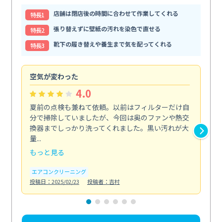
店舗は閉店後の時間に合わせて作業してくれる
特⻑1
張り替えずに壁紙の汚れを染色で直せる
特⻑2
靴下の履き替えや養生まで気を配ってくれる
特⻑3
空気が変わった
浴
4.0
夏前の点検も兼ねて依頼。以前はフィルターだけ自
掃
分で掃除していましたが、今回は奥のファンや熱交
た
換器までしっかり洗ってくれました。黒い汚れが大
キ
量...
安...
もっと見る
も
エアコンクリーニング
お
投稿日：2025/02/23
投稿者：吉村
投稿日