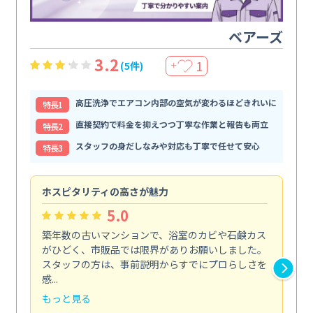
ベアーズ
3.2
1
(5件)
＋
高圧洗浄でエアコン内部の空気が変わるほどきれいに
特⻑1
直接契約で料金を抑えつつ丁寧な作業と報告も両立
特⻑2
スタッフの身だしなみや対応も丁寧で任せて安心
特⻑3
ホスピタリティの高さが魅力
法
5.0
築年数の古いマンションで、浴室のカビや石鹸カス
会
がひどく、市販品では限界がありお願いしました。
し
スタッフの方は、事前説明からすでにプロらしさを
あ
感...
い...
もっと見る
も