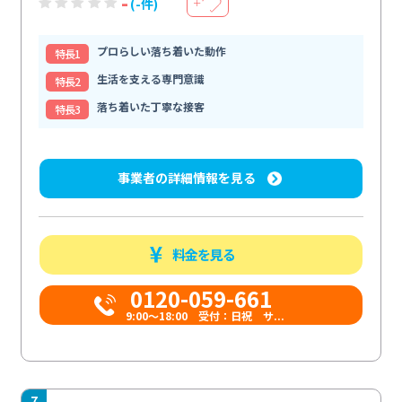
-
(-件)
＋
プロらしい落ち着いた動作
特⻑1
生活を支える専門意識
特⻑2
落ち着いた丁寧な接客
特⻑3
事業者の詳細情報を見る
料金を見る
0120-059-661
9:00〜18:00 受付：日祝 サ...
7