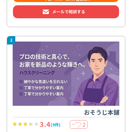
メールで相談する
2
おそうじ本舗
3.4
2
(9件)
＋