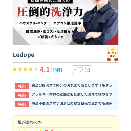
Ledope
4.1
18
(26件)
＋
完全分解洗浄で内部の汚れまで落としニオイもすっきり解消
特⻑1
アレルギー体質の家族にも配慮した洗浄で咳や鼻づまりが和らぐ
特⻑2
現金不要のスマホ決済と柔軟な日程で急ぎでも頼みやすい
特⻑3
風が変わった
家