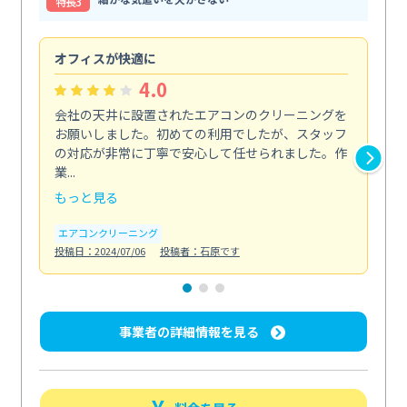
特⻑3
オフィスが快適に
納
4.0
会社の天井に設置されたエアコンのクリーニングを
浴
お願いしました。初めての利用でしたが、スタッフ
終
の対応が非常に丁寧で安心して任せられました。作
き
業...
し...
もっと見る
も
エアコンクリーニング
お
投稿日：2024/07/06
投稿者：石原です
投稿日
事業者の詳細情報を見る