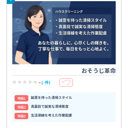
おそうじ革命
-
(-件)
＋
誠意を持った清掃スタイル
特⻑1
真面目で誠実な清掃態度
特⻑2
生活導線を考えた作業配慮
特⻑3