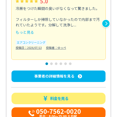
5.0
冷房をつけた瞬間の臭いがなくなって驚きました。
季
な
フィルターしか掃除していなかったので内部まで汚
れていたようです。分解して洗浄し...
浴室
もっと見る
も
エアコンクリーニング
水
投稿日：2026/07/13
投稿者：ゆっぺ
投稿日
事業者の詳細情報を見る
料金を見る
050-7562-0020
平日：8:00〜25:00 土日祝...