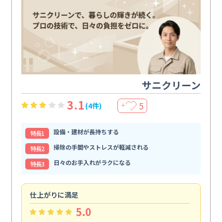
サニクリーン
3.1
5
(4件)
＋
設備・建材が長持ちする
特⻑1
掃除の手間やストレスが軽減される
特⻑2
日々のお手入れがラクになる
特⻑3
仕上がりに満足
親
5.0