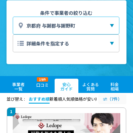
条件で事業者の絞り込む
19
件
事業者
安心
よくある
料金
口コミ
一覧
ガイド
質問
相場
並び替え :
おすすめ順
新着順
人気順
価格が安い順
評価が高い順
（7件）
評価
1