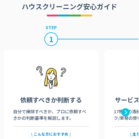
ハウスクリーニング安心ガイド
STEP
1
依頼すべきか
判断する
サービ
自分で掃除すべきか、プロに依頼すべ
17種類の清
きかの判断基準を解説します。
ク/単発の使
こんな方におすすめ
主