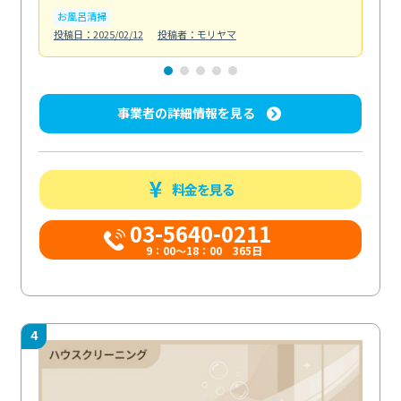
お風呂清掃
ト
投稿日：2025/02/12
投稿者：モリヤマ
投稿日
事業者の詳細情報を見る
料金を見る
03-5640-0211
9：00～18：00 365日
4