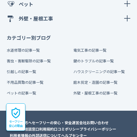
ペット
外壁・屋根工事
カテゴリー別ブログ
水道修理の記事一覧
電気工事の記事一覧
害虫・害獣駆除の記事一覧
鍵のトラブルの記事一覧
引越しの記事一覧
ハウスクリーニングの記事一覧
不用品買取の記事一覧
庭木剪定・造園の記事一覧
ペットの記事一覧
外壁・屋根工事の記事一覧
セーフリー
初めての方へ
セーフリーの安心・安全
運営会社
お問い合わせ
安心の理由
トラブル相談窓口
利用規約
口コミポリシー
プライバシーポリシー
利用者情報の外部送信について
ヘルプセンター