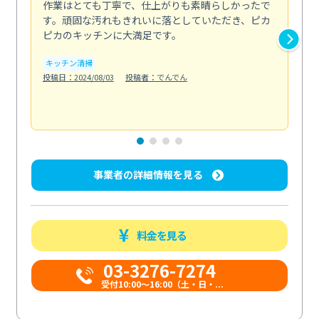
作業はとても丁寧で、仕上がりも素晴らしかったで
ス
す。頑固な汚れもきれいに落としていただき、ピカ
説
ピカのキッチンに大満足です。
の
い...
キッチン清掃
も
投稿日：2024/08/03
投稿者：でんでん
エ
投稿日
事業者の詳細情報を見る
料金を見る
03-3276-7274
受付10:00〜16:00（土・日・...