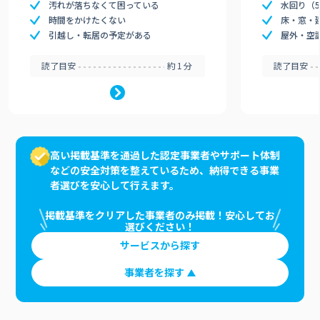
汚れが落ちなくて困っている
水回り（
時間をかけたくない
床・窓・
引越し・転居の予定がある
屋外・空
読了目安
約1分
読了目安
高い掲載基準を通過した認定事業者やサポート体制
などの安全対策を整えているため、納得できる事業
者選びを安心して行えます。
掲載基準をクリアした事業者のみ掲載！安心してお
選びください！
サービスから探す
事業者を探す