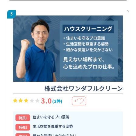
5
株式会社ワンダフルクリーン
3.0
(3件)
＋
住まいを守るプロ意識
特⻑1
生活空間を尊重する姿勢
特⻑2
細かな気遣いを欠かさない