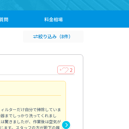
質問
料金
相場
絞り込み
（8件）
2
＋
浴室が明るく
5.0
フィルターだけ自分で掃除していま
掃除しても取れなかったカビや
換器までしっかり洗ってくれまし
がプロ。浴室が明るく感じるほ
には驚きましたが、作業後は空気が
の説明も丁寧で安心できました
じます。スタッフの方が靴下の履
と気分も全然違います。