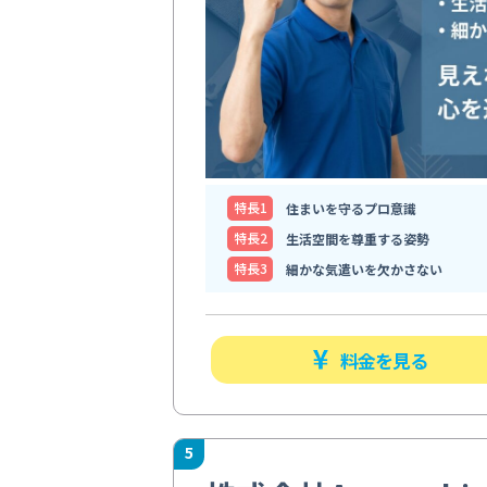
特⻑1
住まいを守るプロ意識
特⻑2
生活空間を尊重する姿勢
特⻑3
細かな気遣いを欠かさない
料金を見る
5