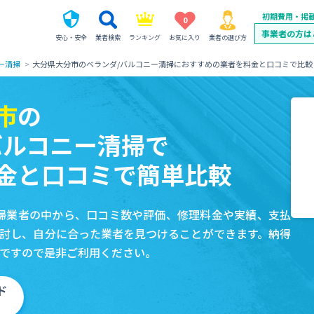
初期費用・掲
0
事業者の方は
安心・安全
業者検索
ランキング
お気に入り
業者の選び方
ー清掃
大分県大分市のベランダ/バルコニー清掃におすすめの業者を料金と口コミで比較
市
の
バルコニー清掃で
金と口コミで簡単比較
掃業者の中から、口コミ数や評価、修理料金や実績、支払
討し、自分に合った業者を見つけることができます。納得
ですので是非ご利用ください。
ド