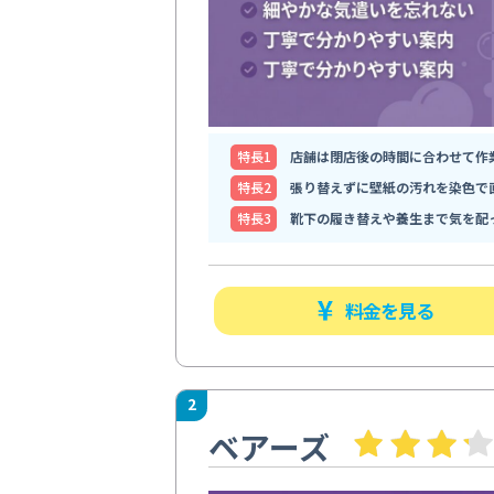
特⻑1
店舗は閉店後の時間に合わせて作
特⻑2
張り替えずに壁紙の汚れを染色で
特⻑3
靴下の履き替えや養生まで気を配
料金を見る
2
ベアーズ