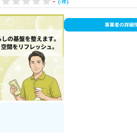
-
(-件)
事業者の詳細