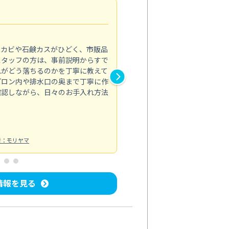
法人利用
5.0
のカビや石鹸カスがひどく、市販品
会社のトイレと洗面台清掃をス
スタッフの方は、事前説明からすで
てはオフィス対応が雑なところ
れがどう落ちるのかを丁寧に教えて
なみから言葉遣い、作業マナー
プロン内や排水口の奥まで丁寧に作
心して任せられました。
確認しながら、日々のお手入れ方法
トイレ清掃
投稿日：2024/09/09
投
者：モリヤマ
情報を見る