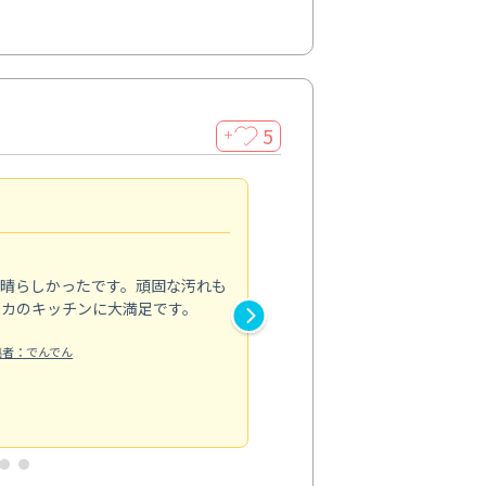
5
＋
親切で丁寧な作業
5.0
素晴らしかったです。頑固な汚れも
スタッフの方は非常に親切で、
ピカのキッチンに大満足です。
き安心感がありました。エアコ
り快適に感じています。丁寧な
稿者：でんでん
エアコンクリーニング
投稿日：2024/