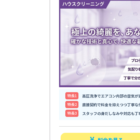
特⻑1
高圧洗浄でエアコン内部の空気が
特⻑2
直接契約で料金を抑えつつ丁寧な
特⻑3
スタッフの身だしなみや対応も丁
料金を見る