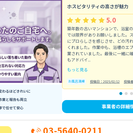
ホスピタリティの高さが魅力
5.0
築年数の古いマンションで、浴室
では限界がありお願いしました。
にプロらしさを感じさせ、どの汚
くれました。作業中も、浴槽のエ
業されていました。最後に一緒に
もアドバイ...
もっと見る
お風呂清掃
投稿日：2025/02/12
投稿
変わるほどきれいに
作業と報告も両立
事業者の詳細
寧で任せて安心
03-5640-0211