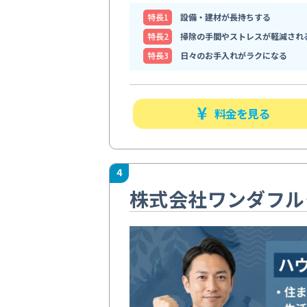
特⻑1
設備・建材が長持ちする
特⻑2
掃除の手間やストレスが軽減され
特⻑3
日々のお手入れがラクになる
料金を見る
4
株式会社ワンダフル