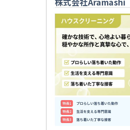
株式会社Aramashi
特⻑1
プロらしい落ち着いた動作
特⻑2
生活を支える専門意識
特⻑3
落ち着いた丁寧な接客