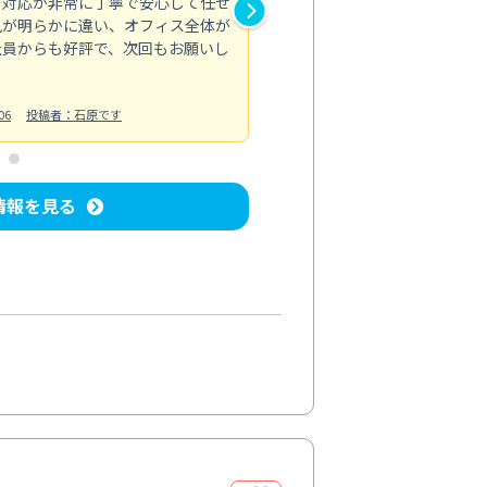
の対応が非常に丁寧で安心して任せ
もスムーズに進行。頑固な汚れ
風が明らかに違い、オフィス全体が
生まれ変わりました。料金も納
社員からも好評で、次回もお願いし
ています。
お風呂清掃
投稿日：2024/06/18
投
06
投稿者：石原です
情報を見る