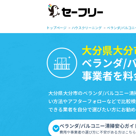
トップページ
ハウスクリーニング
ベランダ/バルコニ
大分県大分
ベランダ/
事業者を料
大分県大分市のベランダ/バルコニー清
い方法やアフターフォローなどで比較検
できる業者を自分で選びたい方にお勧め
ベランダ/バルコニー清掃安心ガイ
費用や事業者の選び方に不安がある方はこちら