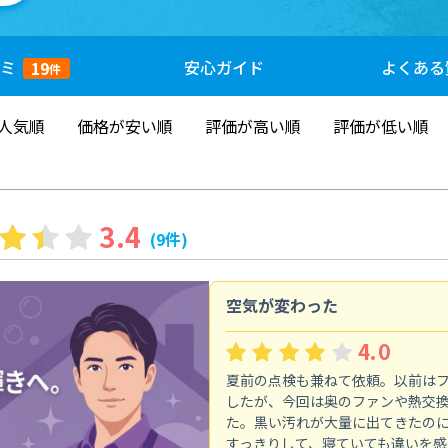
ミ
安心
ガイド
よくある
19
件
人気順
価格が安い順
評価が高い順
評価が低い順
3.4
(9件)
空気が変わった
4.0
夏前の点検も兼ねて依頼。以前は
したが、今回は奥のファンや熱交
た。黒い汚れが大量に出てきたの
すっきりして、寝ていても違いを感