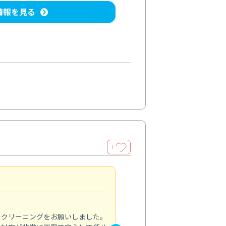
情報を見る
＋
納得のサービス
5.0
のクリーニングをお願いしました。
浴室の清掃を依頼しました。ス