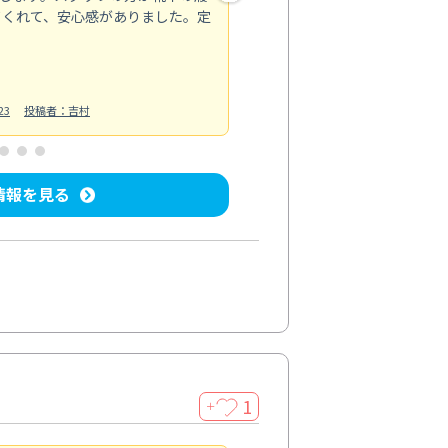
てくれて、安心感がありました。定
お風呂清掃
投稿日：2025/02/12
投
23
投稿者：吉村
情報を見る
1
＋