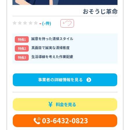
おそうじ革命
-
(-件)
＋
誠意を持った清掃スタイル
特⻑1
真面目で誠実な清掃態度
特⻑2
生活導線を考えた作業配慮
特⻑3
事業者の詳細情報を見る
料金を見る
03-6432-0823