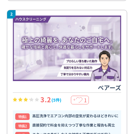
2
ベアーズ
3.2
1
(5件)
＋
高圧洗浄でエアコン内部の空気が変わるほどきれいに
特⻑1
直接契約で料金を抑えつつ丁寧な作業と報告も両立
特⻑2