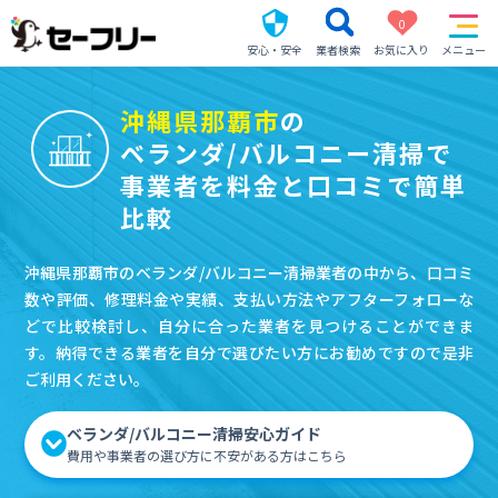
0
安心・安全
業者検索
お気に入り
メニュー
沖縄県那覇市
の
ベランダ/バルコニー清掃で
事業者を料金と口コミで簡単
比較
沖縄県那覇市のベランダ/バルコニー清掃業者の中から、口コミ
数や評価、修理料金や実績、支払い方法やアフターフォローな
どで比較検討し、自分に合った業者を見つけることができま
す。納得できる業者を自分で選びたい方にお勧めですので是非
ご利用ください。
ベランダ/バルコニー清掃安心ガイド
費用や事業者の選び方に不安がある方はこちら