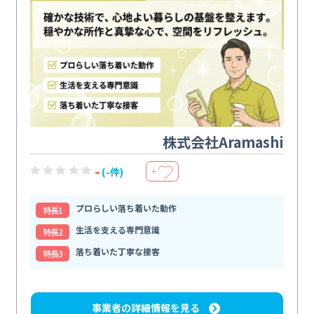
株式会社Aramashi
-
(-件)
＋
プロらしい落ち着いた動作
特⻑1
生活を支える専門意識
特⻑2
落ち着いた丁寧な接客
特⻑3
事業者の詳細情報を見る