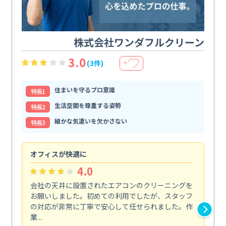
株式会社ワンダフルクリーン
3.0
(3件)
＋
住まいを守るプロ意識
特⻑1
生活空間を尊重する姿勢
特⻑2
細かな気遣いを欠かさない
特⻑3
オフィスが快適に
納
4.0
会社の天井に設置されたエアコンのクリーニングを
浴
お願いしました。初めての利用でしたが、スタッフ
終
の対応が非常に丁寧で安心して任せられました。作
き
業...
し...