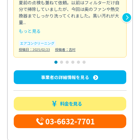
夏前の点検も兼ねて依頼。以前はフィルターだけ自
掃
分で掃除していましたが、今回は奥のファンや熱交
た
換器までしっかり洗ってくれました。黒い汚れが大
キ
量...
安...
もっと見る
も
エアコンクリーニング
お
投稿日：2025/02/23
投稿者：吉村
投稿日
事業者の詳細情報を見る
料金を見る
03-6632-7701