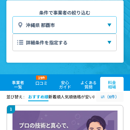
条件で事業者の絞り込む
19
件
事業者
安心
よくある
料金
口コミ
一覧
ガイド
質問
相場
並び替え :
おすすめ順
新着順
人気順
価格が安い順
評価が高い順
（6件）
評価
1