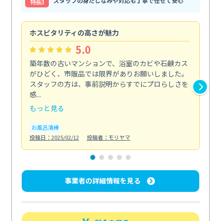
スタッフの身だしなみや対応も丁寧で任せて安心
特⻑3
ホスピタリティの高さが魅力
法
5.0
築年数の古いマンションで、浴室のカビや石鹸カス
会
がひどく、市販品では限界がありお願いしました。
し
スタッフの方は、事前説明からすでにプロらしさを
あ
感...
い...
もっと見る
も
お風呂清掃
ト
投稿日：2025/02/12
投稿者：モリヤマ
投稿日
事業者の詳細情報を見る