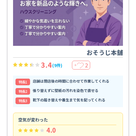
おそうじ本舗
3.4
2
(9件)
＋
店舗は閉店後の時間に合わせて作業してくれる
特⻑1
張り替えずに壁紙の汚れを染色で直せる
特⻑2
靴下の履き替えや養生まで気を配ってくれる
特⻑3
空気が変わった
浴
4.0