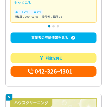
もっと見る
も
エアコンクリーニング
お
投稿日：2024/07/06
投稿者：石原です
投稿日
事業者の詳細情報を見る
料金を見る
042-326-4301
5