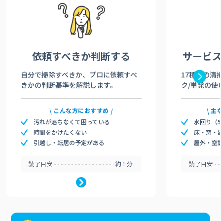
依頼すべきか
判断する
サービ
自分で掃除すべきか、プロに依頼すべ
17種類の清
きかの判断基準を解説します。
ク/単発の使
こんな方におすすめ
主
汚れが落ちなくて困っている
水回り（
時間をかけたくない
床・窓・
引越し・転居の予定がある
屋外・空
読了目安
約1分
読了目安