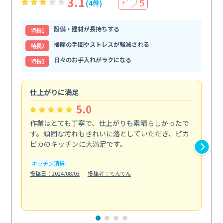
3.1
5
(4件)
＋
設備・建材が長持ちする
特⻑1
掃除の手間やストレスが軽減される
特⻑2
日々のお手入れがラクになる
特⻑3
仕上がりに満足
親
5.0
作業はとても丁寧で、仕上がりも素晴らしかったで
ス
す。頑固な汚れもきれいに落としていただき、ピカ
説
ピカのキッチンに大満足です。
の
い...
キッチン清掃
も
投稿日：2024/08/03
投稿者：でんでん
エ
投稿日