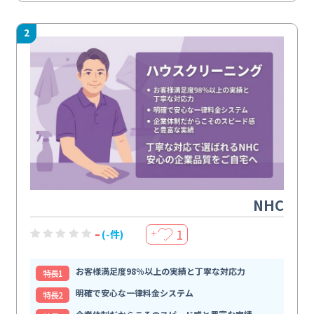
2
NHC
-
1
(-件)
＋
お客様満足度98％以上の実績と丁寧な対応力
特⻑1
明確で安心な一律料金システム
特⻑2