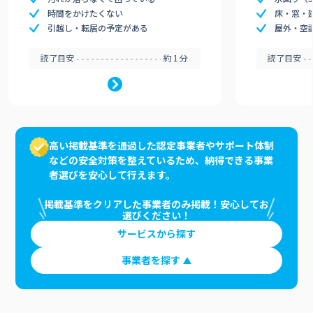
時間をかけたくない
床・窓・
引越し・転居の予定がある
屋外・空
読了目安
約1分
読了目安
高い掲載基準を通過した認定事業者やサポート体制
などの安全対策を整えているため、納得できる事業
者選びを安心して行えます。
掲載基準をクリアした事業者のみ掲載！安心してお
選びください！
サービスから探す
事業者を探す