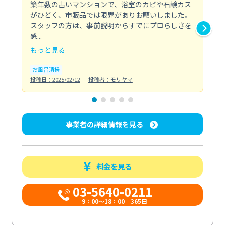
築年数の古いマンションで、浴室のカビや石鹸カス
会
がひどく、市販品では限界がありお願いしました。
し
スタッフの方は、事前説明からすでにプロらしさを
あ
感...
い...
もっと見る
も
お風呂清掃
ト
投稿日：2025/02/12
投稿者：モリヤマ
投稿日
事業者の詳細情報を見る
料金を見る
03-5640-0211
9：00～18：00 365日