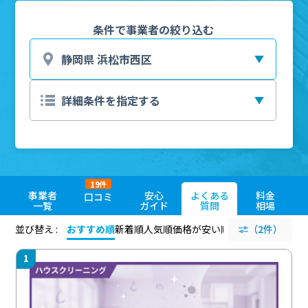
条件で事業者の絞り込む
19
件
事業者
安心
よくある
料金
口コミ
一覧
ガイド
質問
相場
並び替え :
おすすめ順
新着順
人気順
価格が安い順
評価が高い順
（2件）
評価
1