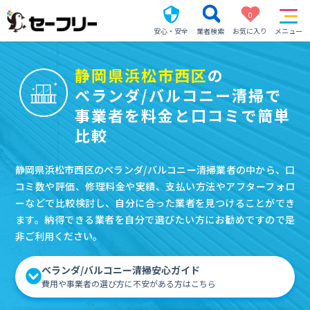
0
安心・安全
業者検索
お気に入り
メニュー
静岡県浜松市西区
の
ベランダ/バルコニー清掃で
事業者を料金と口コミで簡単
比較
静岡県浜松市西区のベランダ/バルコニー清掃業者の中から、口
コミ数や評価、修理料金や実績、支払い方法やアフターフォロ
ーなどで比較検討し、自分に合った業者を見つけることができ
ます。納得できる業者を自分で選びたい方にお勧めですので是
非ご利用ください。
ベランダ/バルコニー清掃安心ガイド
費用や事業者の選び方に不安がある方はこちら