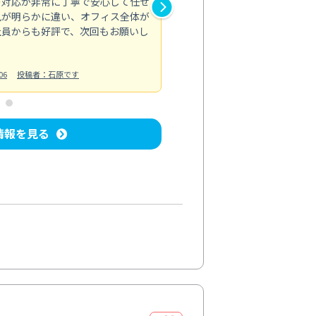
の対応が非常に丁寧で安心して任せ
もスムーズに進行。頑固な汚れ
風が明らかに違い、オフィス全体が
生まれ変わりました。料金も納
社員からも好評で、次回もお願いし
ています。
お風呂清掃
投稿日：2024/06/18
投
06
投稿者：石原です
情報を見る