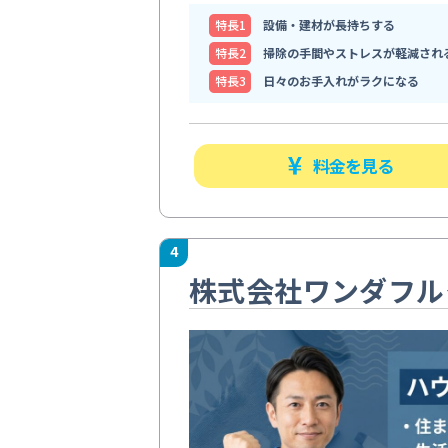
特⻑1
設備・建材が長持ちする
特⻑2
掃除の手間やストレスが軽減され
特⻑3
日々のお手入れがラクになる
料金を見る
4
株式会社ワンダフル