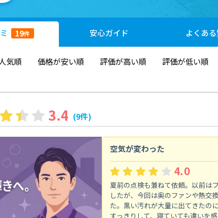
ミ
安心
ガイド
よくある
19
件
人気順
価格が安い順
評価が高い順
評価が低い順
3.4
(9件)
空気が変わった
4.0
夏前の点検も兼ねて依頼。以前は
したが、今回は奥のファンや熱交
た。黒い汚れが大量に出てきたの
すっきりして、寝ていても違いを感