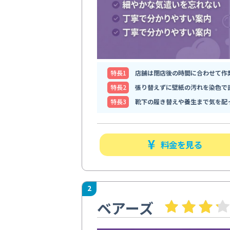
特⻑1
店舗は閉店後の時間に合わせて作
特⻑2
張り替えずに壁紙の汚れを染色で
特⻑3
靴下の履き替えや養生まで気を配
料金を見る
2
ベアーズ