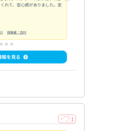
てくれて、安心感がありました。定
お風呂清掃
投稿日：2025/02/12
投
23
投稿者：吉村
情報を見る
1
＋