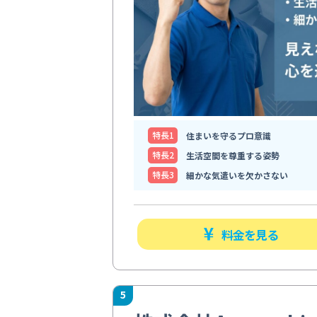
特⻑1
住まいを守るプロ意識
特⻑2
生活空間を尊重する姿勢
特⻑3
細かな気遣いを欠かさない
料金を見る
5