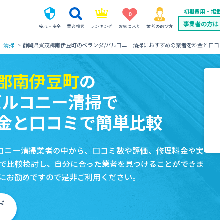
初期費用・掲
0
事業者の方は
安心・安全
業者検索
ランキング
お気に入り
業者の選び方
ー清掃
静岡県賀茂郡南伊豆町のベランダ/バルコニー清掃におすすめの業者を料金と口コ
郡南伊豆町
の
バルコニー清掃で
金と口コミで簡単比較
コニー清掃業者の中から、口コミ数や評価、修理料金や実
で比較検討し、自分に合った業者を見つけることができま
にお勧めですので是非ご利用ください。
ド