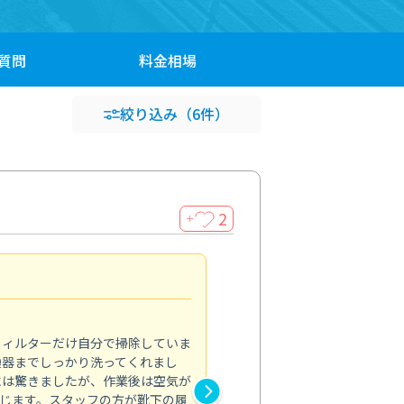
質問
料金
相場
絞り込み
（6件）
2
＋
浴室が明るく
5.0
フィルターだけ自分で掃除していま
掃除しても取れなかったカビや
換器までしっかり洗ってくれまし
がプロ。浴室が明るく感じるほ
には驚きましたが、作業後は空気が
の説明も丁寧で安心できました
じます。スタッフの方が靴下の履
と気分も全然違います。