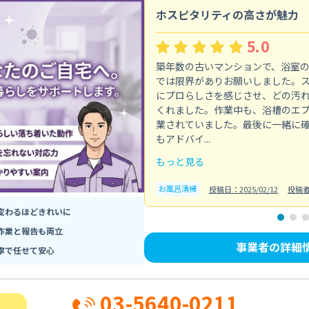
ホスピタリティの高さが魅力
5.0
築年数の古いマンションで、浴室
では限界がありお願いしました。
にプロらしさを感じさせ、どの汚
くれました。作業中も、浴槽のエ
業されていました。最後に一緒に
もアドバイ...
もっと見る
お風呂清掃
投稿日：2025/02/12
投稿
変わるほどきれいに
作業と報告も両立
事業者の詳細
寧で任せて安心
03-5640-0211