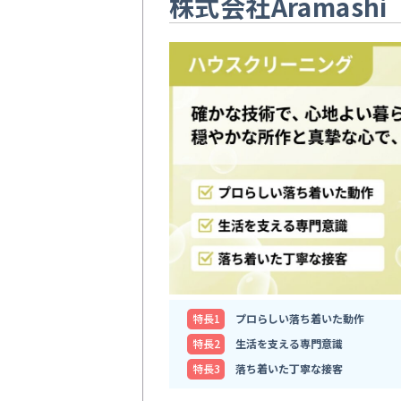
株式会社Aramashi
特⻑1
プロらしい落ち着いた動作
特⻑2
生活を支える専門意識
特⻑3
落ち着いた丁寧な接客