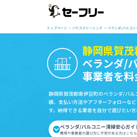
トップページ
ハウスクリーニング
ベランダ/バルコニ
静岡県賀茂
ベランダ/
事業者を料
静岡県賀茂郡南伊豆町のベランダ/バル
績、支払い方法やアフターフォローなど
す。納得できる業者を自分で選びたい方
ベランダ/バルコニー清掃安心ガイ
費用や事業者の選び方に不安がある方はこちら