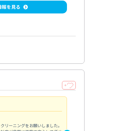
情報を見る
＋
納得のサービス
5.0
のクリーニングをお願いしました。
浴室の清掃を依頼しました。ス