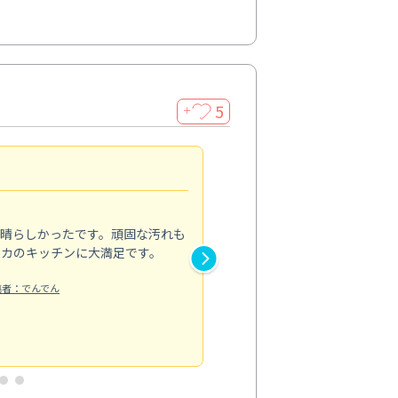
5
＋
親切で丁寧な作業
5.0
素晴らしかったです。頑固な汚れも
スタッフの方は非常に親切で、
ピカのキッチンに大満足です。
き安心感がありました。エアコ
り快適に感じています。丁寧な
稿者：でんでん
エアコンクリーニング
投稿日：2024/