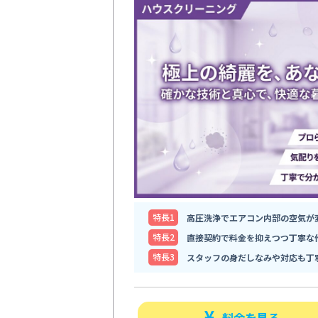
特⻑1
高圧洗浄でエアコン内部の空気が
特⻑2
直接契約で料金を抑えつつ丁寧な
特⻑3
スタッフの身だしなみや対応も丁
料金を見る