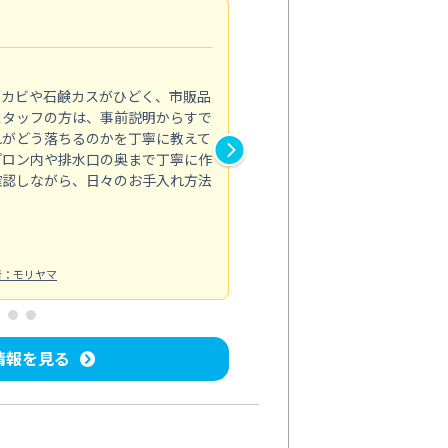
法人利用
5.0
のカビや石鹸カスがひどく、市販品
会社のトイレと洗面台清掃をス
スタッフの方は、事前説明からすで
てはオフィス対応が雑なところ
れがどう落ちるのかを丁寧に教えて
なみから言葉遣い、作業マナー
プロン内や排水口の奥まで丁寧に作
心して任せられました。
確認しながら、日々のお手入れ方法
トイレ清掃
投稿日：2024/09/09
投
者：モリヤマ
情報を見る