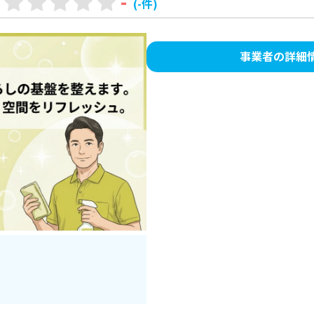
-
(-件)
事業者の詳細