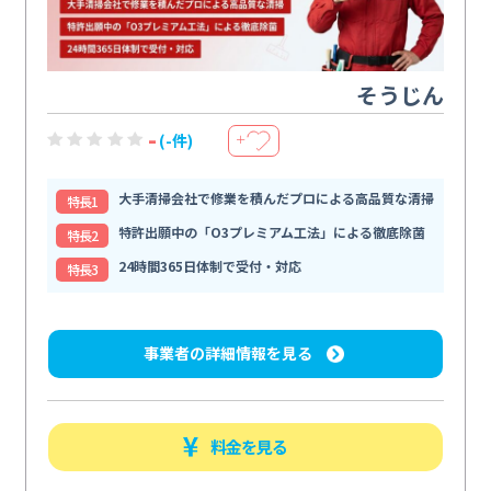
そうじん
-
(-件)
＋
大手清掃会社で修業を積んだプロによる高品質な清掃
特⻑1
特許出願中の「O3プレミアム工法」による徹底除菌
特⻑2
24時間365日体制で受付・対応
特⻑3
事業者の詳細情報を見る
料金を見る