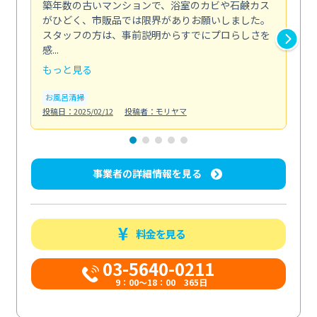
築年数の古いマンションで、浴室のカビや石鹸カス
会
がひどく、市販品では限界がありお願いしました。
し
スタッフの方は、事前説明からすでにプロらしさを
あ
感...
い...
もっと見る
も
お風呂清掃
ト
投稿日：2025/02/12
投稿者：モリヤマ
投稿日
事業者の詳細情報を見る
料金を見る
03-5640-0211
9：00～18：00 365日