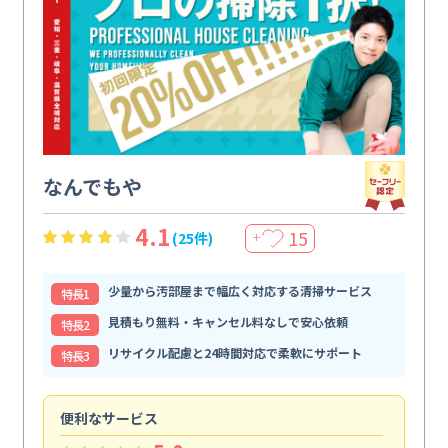
なんでもや
4.1
15
(25件)
＋
少量から汚部屋まで幅広く対応する清掃サービス
特⻑1
見積もり無料・キャンセル料なしで安心依頼
特⻑2
リサイクル配慮と24時間対応で柔軟にサポート
特⻑3
便利なサービス
頼