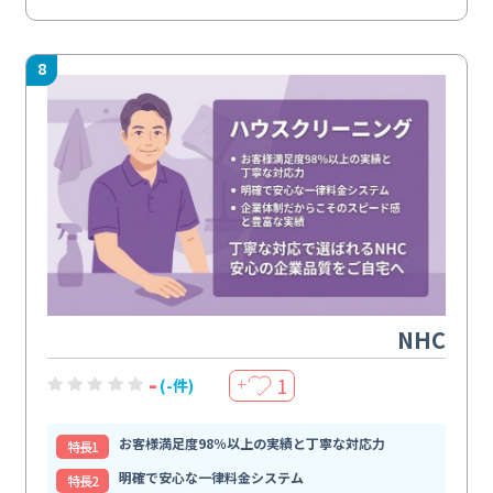
8
NHC
-
1
(-件)
＋
お客様満足度98％以上の実績と丁寧な対応力
特⻑1
明確で安心な一律料金システム
特⻑2