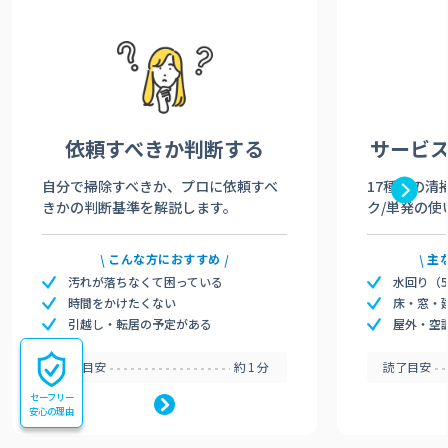
依頼すべきか
判断する
サービ
自分で掃除すべきか、プロに依頼すべ
17種類の清
きかの判断基準を解説します。
ク/単発の使
こんな方におすすめ
主
汚れが落ちなくて困っている
水回り（
時間をかけたくない
床・窓・
引越し・転居の予定がある
屋外・空
読了目安
約1分
読了目安
セーフリー
安心の理由