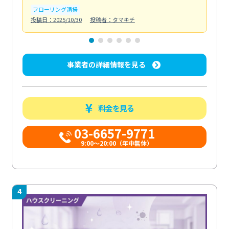
フローリング清掃
屋
投稿日：2025/10/30
投稿者：タマキチ
投稿日
事業者の詳細情報を見る
料金を見る
03-6657-9771
9:00～20:00（年中無休）
4