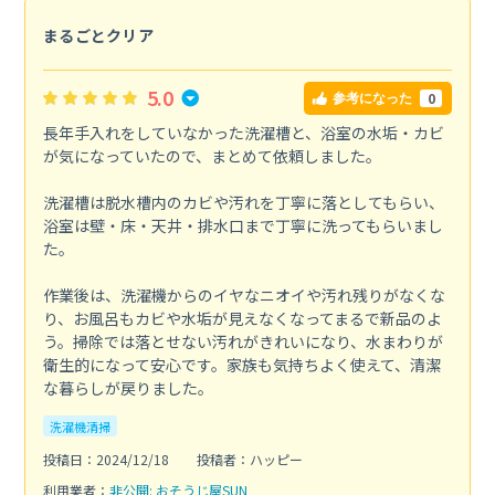
まるごとクリア
5.0
0
参考になった
長年手入れをしていなかった洗濯槽と、浴室の水垢・カビ
が気になっていたので、まとめて依頼しました。
洗濯槽は脱水槽内のカビや汚れを丁寧に落としてもらい、
浴室は壁・床・天井・排水口まで丁寧に洗ってもらいまし
た。
作業後は、洗濯機からのイヤなニオイや汚れ残りがなくな
り、お風呂もカビや水垢が見えなくなってまるで新品のよ
う。掃除では落とせない汚れがきれいになり、水まわりが
衛生的になって安心です。家族も気持ちよく使えて、清潔
な暮らしが戻りました。
洗濯機清掃
投稿日：2024/12/18
投稿者：ハッピー
利用業者：
非公開: おそうじ屋SUN