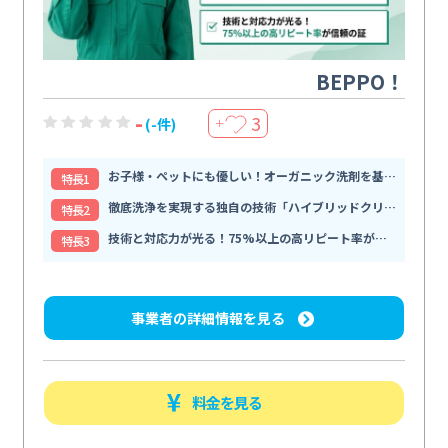
BEPPO！
-
3
(-件)
＋
お子様・ペットにも優しい！オーガニック洗剤を基軸とした安全な
特⻑1
徹底洗浄を実現する独自の技術「ハイブリッドクリーニング」
特⻑2
技術と対応力が光る！75%以上の高リピート率が信頼の証
特⻑3
事業者の詳細情報を見る
料金を見る