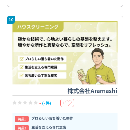
10
株式会社Aramashi
-
(-件)
＋
プロらしい落ち着いた動作
特⻑1
生活を支える専門意識
特⻑2