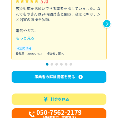
5.0
夜間対応をお願いできる業者を探していました。な
ペ
んでもやさんは24時間対応と聞き、夜間にキッチン
感
と浴室の清掃を依頼。
簡
ど...
電気やガス...
も
もっと見る
エ
投稿日
水回り清掃
投稿日：2026/07/14
投稿者：匿名
事業者の詳細情報を見る
料金を見る
050-7562-2179
24時間対応（年中無休）