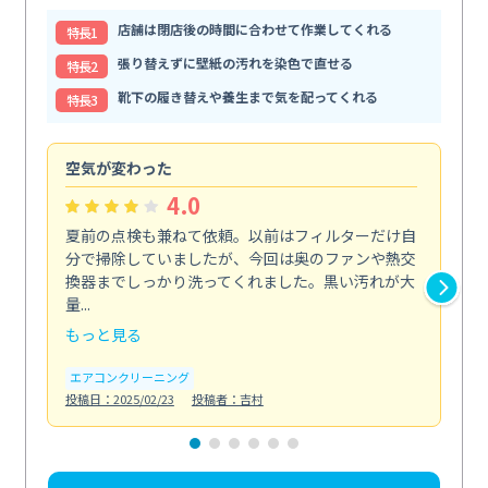
店舗は閉店後の時間に合わせて作業してくれる
特⻑1
張り替えずに壁紙の汚れを染色で直せる
特⻑2
靴下の履き替えや養生まで気を配ってくれる
特⻑3
空気が変わった
浴
4.0
夏前の点検も兼ねて依頼。以前はフィルターだけ自
掃
分で掃除していましたが、今回は奥のファンや熱交
た
換器までしっかり洗ってくれました。黒い汚れが大
キ
量...
安...
もっと見る
も
エアコンクリーニング
お
投稿日：2025/02/23
投稿者：吉村
投稿日