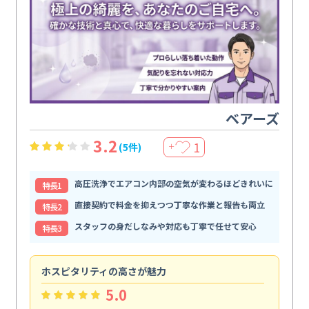
ベアーズ
3.2
1
(5件)
＋
高圧洗浄でエアコン内部の空気が変わるほどきれいに
特⻑1
直接契約で料金を抑えつつ丁寧な作業と報告も両立
特⻑2
スタッフの身だしなみや対応も丁寧で任せて安心
特⻑3
ホスピタリティの高さが魅力
法
5.0