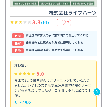
株式会社ライフハーツ
3.3
2
(7件)
＋
高圧洗浄に加えて手作業で隅まで仕上げてくれる
特⻑1
使う洗剤と注意点を作業前に説明してくれる
特⻑2
店舗は営業の予定に合わせて作業してくれる
特⻑3
凄い凄い
初
5.0
今まで2つの業者さんにクリーニングしていただき
ハ
ました。いずれの業者も高圧洗浄機で噴霧クリーニ
の
ングをするだけでしたが、こちらはそれに加えて手
し
作...
ラ...
もっと見る
も