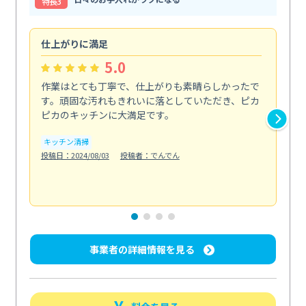
特⻑3
仕上がりに満足
親
5.0
作業はとても丁寧で、仕上がりも素晴らしかったで
ス
す。頑固な汚れもきれいに落としていただき、ピカ
説
ピカのキッチンに大満足です。
の
い...
キッチン清掃
も
投稿日：2024/08/03
投稿者：でんでん
エ
投稿日
事業者の詳細情報を見る