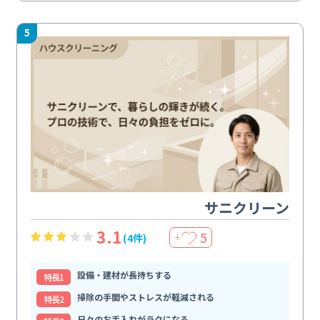
5
サニクリーン
3.1
5
(4件)
＋
設備・建材が長持ちする
特⻑1
掃除の手間やストレスが軽減される
特⻑2
日々のお手入れがラクになる