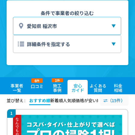
条件で事業者の絞り込む
1
6
件
件
事業者
施工
安心
よくある
料金
口コミ
一覧
事例
ガイド
質問
相場
並び替え :
おすすめ順
新着順
人気順
価格が安い順
評価が高い順
（15件）
評価
1