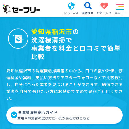
0
安心・安全
業者検索
お気に入り
メニュー
愛知県稲沢市
の
洗濯機清掃で
事業者を料金と口コミで簡単
比較
愛知県稲沢市の洗濯機清掃業者の中から、口コミ数や評価、修
理料金や実績、支払い方法やアフターフォローなどで比較検討
し、自分に合った業者を見つけることができます。納得できる
業者を自分で選びたい方にお勧めですので是非ご利用くださ
い。
洗濯機清掃安心ガイド
費用や事業者の選び方に不安がある方はこちら