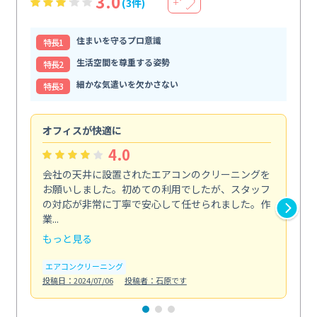
3.0
(3件)
＋
住まいを守るプロ意識
特⻑1
生活空間を尊重する姿勢
特⻑2
細かな気遣いを欠かさない
特⻑3
オフィスが快適に
納
4.0
会社の天井に設置されたエアコンのクリーニングを
浴
お願いしました。初めての利用でしたが、スタッフ
終
の対応が非常に丁寧で安心して任せられました。作
き
業...
し...
もっと見る
も
エアコンクリーニング
お
投稿日：2024/07/06
投稿者：石原です
投稿日