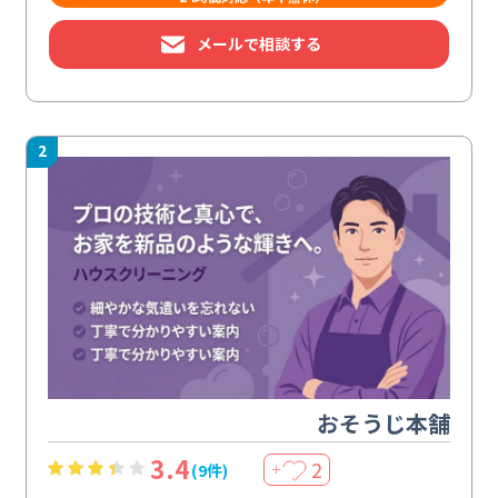
メールで相談する
2
おそうじ本舗
3.4
2
(9件)
＋