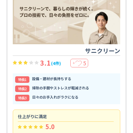
サニクリーン
3.1
5
(4件)
＋
設備・建材が長持ちする
特⻑1
掃除の手間やストレスが軽減される
特⻑2
日々のお手入れがラクになる
特⻑3
仕上がりに満足
親
5.0