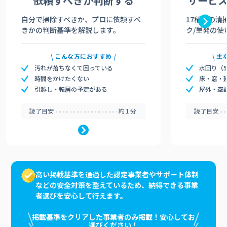
依頼すべきか
判断する
サービ
自分で掃除すべきか、プロに依頼すべ
17種類の清
きかの判断基準を解説します。
ク/単発の使
こんな方におすすめ
主
汚れが落ちなくて困っている
水回り（
時間をかけたくない
床・窓・
引越し・転居の予定がある
屋外・空
読了目安
約1分
読了目安
高い掲載基準を通過した認定事業者やサポート体制
などの安全対策を整えているため、納得できる事業
者選びを安心して行えます。
掲載基準をクリアした事業者のみ掲載！安心してお
選びください！