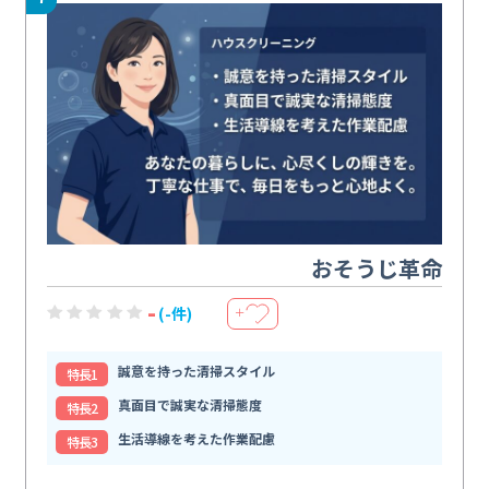
おそうじ革命
-
(-件)
＋
誠意を持った清掃スタイル
特⻑1
真面目で誠実な清掃態度
特⻑2
生活導線を考えた作業配慮
特⻑3