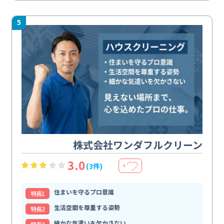
5
株式会社ワンダフルクリーン
3.0
(3件)
＋
住まいを守るプロ意識
特⻑1
生活空間を尊重する姿勢
特⻑2
細かな気遣いを欠かさない