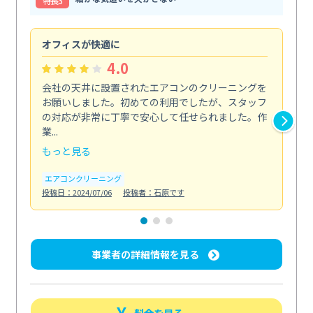
特⻑3
オフィスが快適に
納
4.0
会社の天井に設置されたエアコンのクリーニングを
浴
お願いしました。初めての利用でしたが、スタッフ
終
の対応が非常に丁寧で安心して任せられました。作
き
業...
し...
もっと見る
も
エアコンクリーニング
お
投稿日：2024/07/06
投稿者：石原です
投稿日
事業者の詳細情報を見る