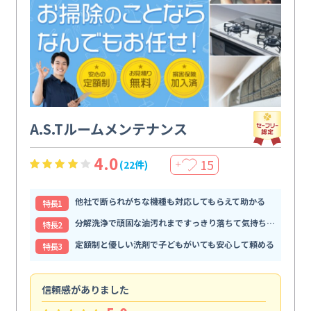
A.S.Tルームメンテナンス
4.0
15
(22件)
＋
他社で断られがちな機種も対応してもらえて助かる
特⻑1
分解洗浄で頑固な油汚れまですっきり落ちて気持ちいい
特⻑2
定額制と優しい洗剤で子どもがいても安心して頼める
特⻑3
信頼感がありました
ま