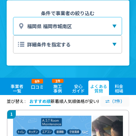
条件で事業者の絞り込む
1
6
件
件
事業者
施工
安心
よくある
料金
口コミ
一覧
事例
ガイド
質問
相場
並び替え :
おすすめ順
新着順
人気順
価格が安い順
評価が高い順
（7件）
評価
1