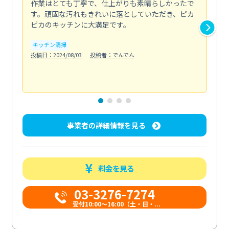
作業はとても丁寧で、仕上がりも素晴らしかったで
ス
す。頑固な汚れもきれいに落としていただき、ピカ
説
ピカのキッチンに大満足です。
の
い...
キッチン清掃
も
投稿日：2024/08/03
投稿者：でんでん
エ
投稿日
事業者の詳細情報を見る
料金を見る
03-3276-7274
受付10:00〜16:00（土・日・...