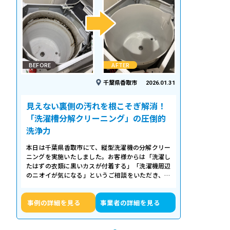
BEFORE
AFTER
千葉県香取市
2026.01.31
見えない裏側の汚れを根こそぎ解消！
「洗濯槽分解クリーニング」の圧倒的
洗浄力
本日は千葉県香取市にて、縦型洗濯機の分解クリー
ニングを実施いたしました。お客様からは「洗濯し
たはずの衣類に黒いカスが付着する」「洗濯機周辺
のニオイが気になる」というご相談をいただき、内
部の状態を確認したところ、洗濯槽の裏…
事例の詳細を見る
事業者の詳細を見る