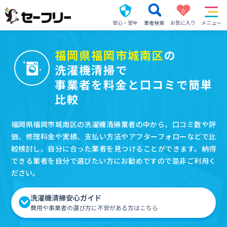
0
安心・安全
業者検索
お気に入り
メニュー
福岡県福岡市城南区
の
洗濯機清掃で
事業者を料金と口コミで簡単
比較
福岡県福岡市城南区の洗濯機清掃業者の中から、口コミ数や評
価、修理料金や実績、支払い方法やアフターフォローなどで比
較検討し、自分に合った業者を見つけることができます。納得
できる業者を自分で選びたい方にお勧めですので是非ご利用く
ださい。
洗濯機清掃安心ガイド
費用や事業者の選び方に不安がある方はこちら