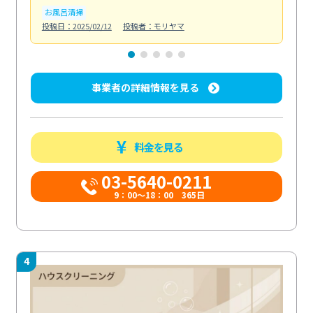
お風呂清掃
ト
投稿日：2025/02/12
投稿者：モリヤマ
投稿日
事業者の詳細情報を見る
料金を見る
03-5640-0211
9：00～18：00 365日
4