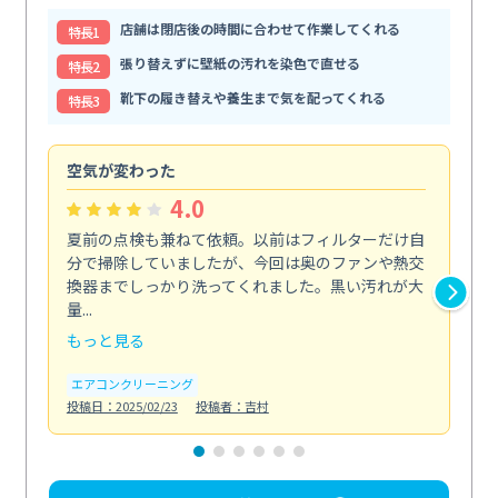
店舗は閉店後の時間に合わせて作業してくれる
特⻑1
張り替えずに壁紙の汚れを染色で直せる
特⻑2
靴下の履き替えや養生まで気を配ってくれる
特⻑3
空気が変わった
浴
4.0
夏前の点検も兼ねて依頼。以前はフィルターだけ自
掃
分で掃除していましたが、今回は奥のファンや熱交
た
換器までしっかり洗ってくれました。黒い汚れが大
キ
量...
安...
もっと見る
も
エアコンクリーニング
お
投稿日：2025/02/23
投稿者：吉村
投稿日