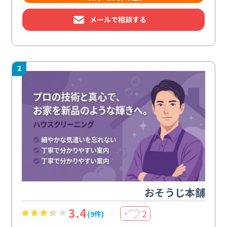
メールで相談する
2
おそうじ本舗
3.4
2
(9件)
＋