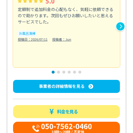
5.0
定額制で追加料金の心配もなく、気軽に依頼できる
定
ので助かります。次回もぜひお願いしたいと思える
し
サービスでした。
カ
お風呂清掃
りま
投稿日：2026/07/11
投稿者：Jun
も
水
投稿日
事業者の詳細情報を見る
料金を見る
050-7562-0460
10時～20時 / 不定休