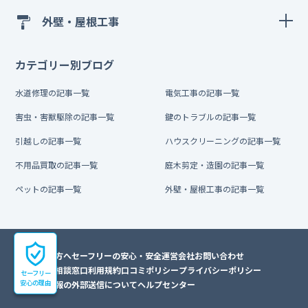
外壁・屋根工事
カテゴリー別ブログ
水道修理の記事一覧
電気工事の記事一覧
害虫・害獣駆除の記事一覧
鍵のトラブルの記事一覧
引越しの記事一覧
ハウスクリーニングの記事一覧
不用品買取の記事一覧
庭木剪定・造園の記事一覧
ペットの記事一覧
外壁・屋根工事の記事一覧
初めての方へ
セーフリーの安心・安全
運営会社
お問い合わせ
トラブル相談窓口
利用規約
口コミポリシー
プライバシーポリシー
セーフリー
安心の理由
利用者情報の外部送信について
ヘルプセンター