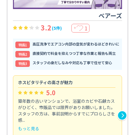
ベアーズ
3.2
1
(5件)
＋
高圧洗浄でエアコン内部の空気が変わるほどきれいに
特⻑1
直接契約で料金を抑えつつ丁寧な作業と報告も両立
特⻑2
スタッフの身だしなみや対応も丁寧で任せて安心
特⻑3
ホスピタリティの高さが魅力
法
5.0
築年数の古いマンションで、浴室のカビや石鹸カス
会
がひどく、市販品では限界がありお願いしました。
し
スタッフの方は、事前説明からすでにプロらしさを
あ
感...
い...
もっと見る
も