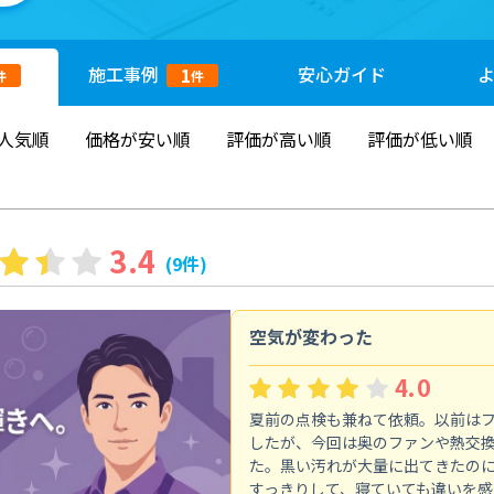
施工
事例
安心
ガイド
1
件
件
人気順
価格が安い順
評価が高い順
評価が低い順
3.4
(9件)
空気が変わった
4.0
夏前の点検も兼ねて依頼。以前は
したが、今回は奥のファンや熱交
た。黒い汚れが大量に出てきたの
すっきりして、寝ていても違いを感