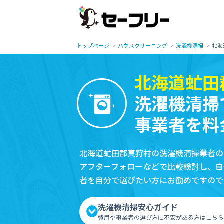
トップページ
ハウスクリーニング
洗濯機清掃
北海
北海道虻田
洗濯機清掃
事業者を料
北海道虻田郡真狩村の洗濯機清掃業者の
アフターフォローなどで比較検討し、自
者を自分で選びたい方にお勧めですので
洗濯機清掃安心ガイド
費用や事業者の選び方に不安がある方はこちら