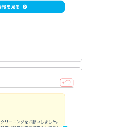
情報を見る
＋
納得のサービス
5.0
のクリーニングをお願いしました。
浴室の清掃を依頼しました。ス