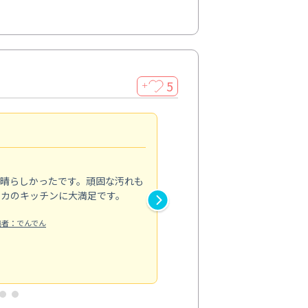
5
＋
親切で丁寧な作業
5.0
素晴らしかったです。頑固な汚れも
スタッフの方は非常に親切で、
ピカのキッチンに大満足です。
き安心感がありました。エアコ
り快適に感じています。丁寧な
稿者：でんでん
エアコンクリーニング
投稿日：2024/