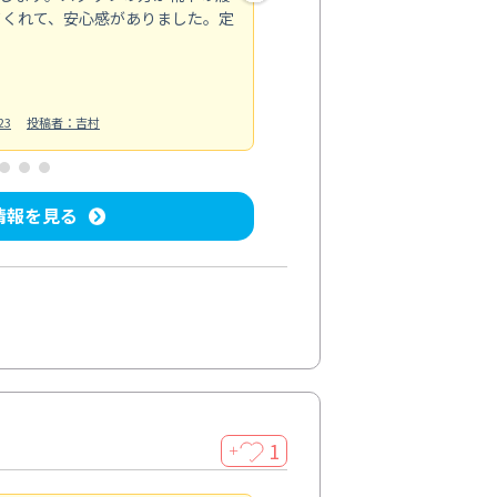
てくれて、安心感がありました。定
お風呂清掃
投稿日：2025/02/12
投
23
投稿者：吉村
情報を見る
1
＋