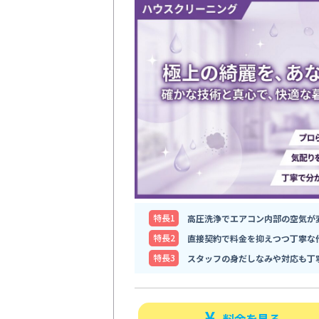
特⻑1
高圧洗浄でエアコン内部の空気が
特⻑2
直接契約で料金を抑えつつ丁寧な
特⻑3
スタッフの身だしなみや対応も丁
料金を見る