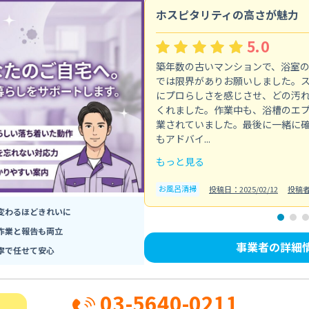
ホスピタリティの高さが魅力
5.0
築年数の古いマンションで、浴室
では限界がありお願いしました。
にプロらしさを感じさせ、どの汚
くれました。作業中も、浴槽のエ
業されていました。最後に一緒に
もアドバイ...
もっと見る
お風呂清掃
投稿日：2025/02/12
投稿
変わるほどきれいに
作業と報告も両立
事業者の詳細
寧で任せて安心
03-5640-0211