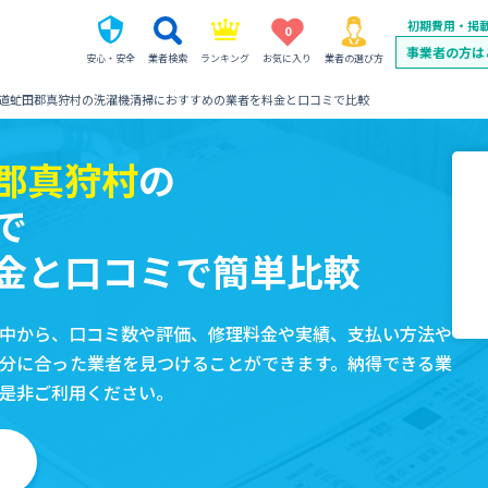
初期費用・掲
0
事業者の方は
安心・安全
業者検索
ランキング
お気に入り
業者の選び方
道虻田郡真狩村の洗濯機清掃におすすめの業者を料金と口コミで比較
郡真狩村
の
で
金と口コミで簡単比較
中から、口コミ数や評価、修理料金や実績、支払い方法や
分に合った業者を見つけることができます。納得できる業
是非ご利用ください。