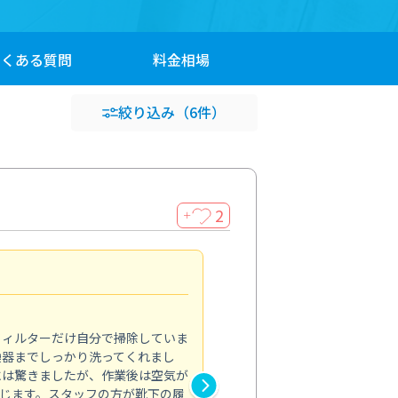
よくある
質問
料金
相場
絞り込み
（6件）
2
＋
浴室が明るく
5.0
フィルターだけ自分で掃除していま
掃除しても取れなかったカビや
換器までしっかり洗ってくれまし
がプロ。浴室が明るく感じるほ
には驚きましたが、作業後は空気が
の説明も丁寧で安心できました
じます。スタッフの方が靴下の履
と気分も全然違います。