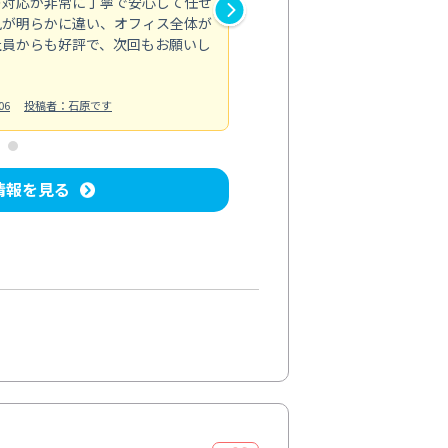
の対応が非常に丁寧で安心して任せ
もスムーズに進行。頑固な汚れ
風が明らかに違い、オフィス全体が
生まれ変わりました。料金も納
社員からも好評で、次回もお願いし
ています。
お風呂清掃
投稿日：2024/06/18
投
06
投稿者：石原です
情報を見る