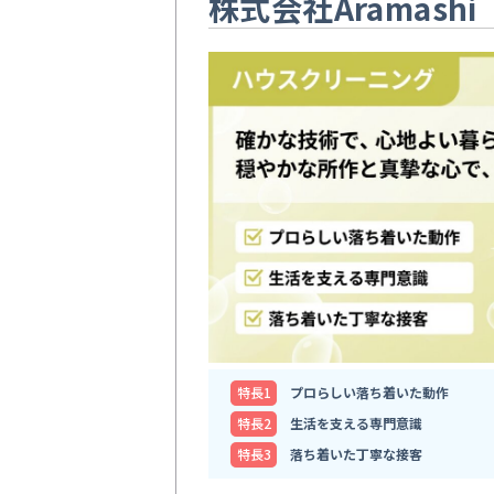
株式会社Aramashi
特⻑1
プロらしい落ち着いた動作
特⻑2
生活を支える専門意識
特⻑3
落ち着いた丁寧な接客