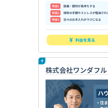
特⻑1
設備・建材が長持ちする
特⻑2
掃除の手間やストレスが軽減され
特⻑3
日々のお手入れがラクになる
料金を見る
4
株式会社ワンダフル