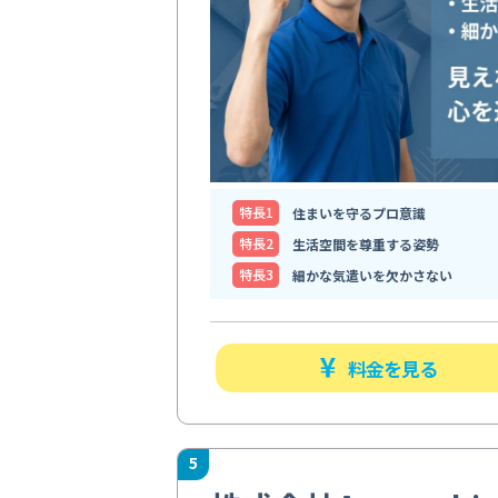
特⻑1
住まいを守るプロ意識
特⻑2
生活空間を尊重する姿勢
特⻑3
細かな気遣いを欠かさない
料金を見る
5