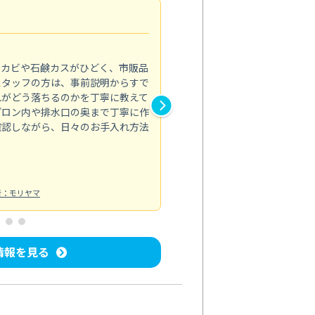
法人利用
5.0
のカビや石鹸カスがひどく、市販品
会社のトイレと洗面台清掃をス
スタッフの方は、事前説明からすで
てはオフィス対応が雑なところ
れがどう落ちるのかを丁寧に教えて
なみから言葉遣い、作業マナー
プロン内や排水口の奥まで丁寧に作
心して任せられました。
確認しながら、日々のお手入れ方法
トイレ清掃
投稿日：2024/09/09
投
者：モリヤマ
情報を見る