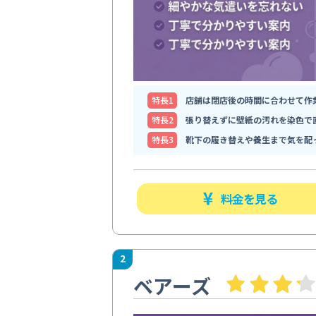
特⻑1
店舗は閉店後の時間に合わせて作
特⻑2
張り替えずに壁紙の汚れを染色で
特⻑3
靴下の履き替えや養生まで気を配
料金を見る
2
ベアーズ