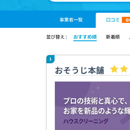
事業者
一覧
口コミ
6
並び替え :
おすすめ順
新着順
1
おそうじ本舗