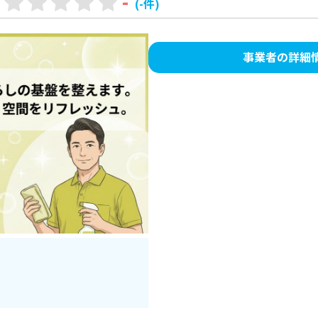
-
(-件)
事業者の詳細