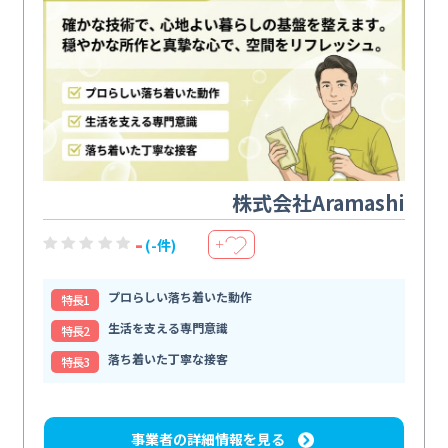
株式会社Aramashi
-
(-件)
＋
プロらしい落ち着いた動作
特⻑1
生活を支える専門意識
特⻑2
落ち着いた丁寧な接客
特⻑3
事業者の詳細情報を見る