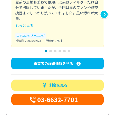
夏前の点検も兼ねて依頼。以前はフィルターだけ自
掃
分で掃除していましたが、今回は奥のファンや熱交
た
換器までしっかり洗ってくれました。黒い汚れが大
キ
量...
安...
もっと見る
も
エアコンクリーニング
お
投稿日：2025/02/23
投稿者：吉村
投稿日
事業者の詳細情報を見る
料金を見る
03-6632-7701