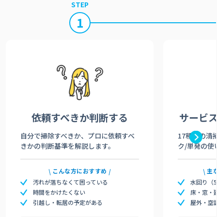
STEP
1
依頼すべきか
判断する
サービ
自分で掃除すべきか、プロに依頼すべ
17種類の清
きかの判断基準を解説します。
ク/単発の使
こんな方におすすめ
主
汚れが落ちなくて困っている
水回り（
時間をかけたくない
床・窓・
引越し・転居の予定がある
屋外・空