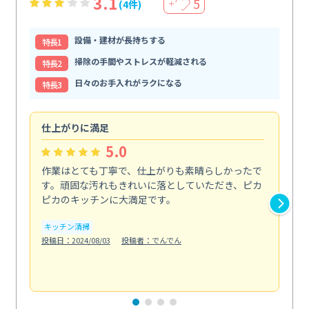
3.1
5
(4件)
＋
設備・建材が長持ちする
特⻑1
掃除の手間やストレスが軽減される
特⻑2
日々のお手入れがラクになる
特⻑3
仕上がりに満足
親
5.0
作業はとても丁寧で、仕上がりも素晴らしかったで
ス
す。頑固な汚れもきれいに落としていただき、ピカ
説
ピカのキッチンに大満足です。
の
い...
キッチン清掃
も
投稿日：2024/08/03
投稿者：でんでん
エ
投稿日