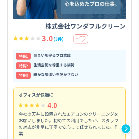
株式会社ワンダフルクリーン
3.0
(3件)
＋
住まいを守るプロ意識
特⻑1
生活空間を尊重する姿勢
特⻑2
細かな気遣いを欠かさない
特⻑3
オフィスが快適に
納
4.0
会社の天井に設置されたエアコンのクリーニングを
浴
お願いしました。初めての利用でしたが、スタッフ
終
の対応が非常に丁寧で安心して任せられました。作
き
業...
し...