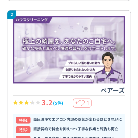
2
ベアーズ
3.2
1
(5件)
＋
高圧洗浄でエアコン内部の空気が変わるほどきれいに
特⻑1
直接契約で料金を抑えつつ丁寧な作業と報告も両立
特⻑2