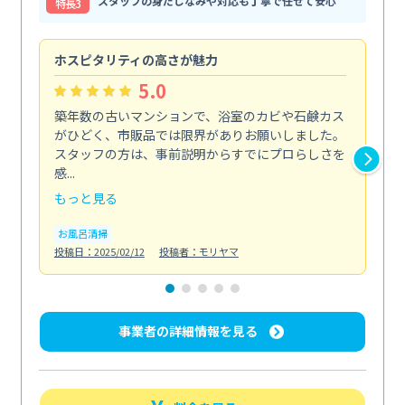
スタッフの身だしなみや対応も丁寧で任せて安心
特⻑3
ホスピタリティの高さが魅力
法
5.0
築年数の古いマンションで、浴室のカビや石鹸カス
会
がひどく、市販品では限界がありお願いしました。
し
スタッフの方は、事前説明からすでにプロらしさを
あ
感...
い...
もっと見る
も
お風呂清掃
ト
投稿日：2025/02/12
投稿者：モリヤマ
投稿日
事業者の詳細情報を見る