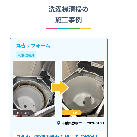
洗濯機清掃の
施工事例
丸吉リフォーム
洗濯機清掃
BEFORE
AFTER
千葉県香取市
2026.01.31
見えない裏側の汚れを根こそぎ解消！