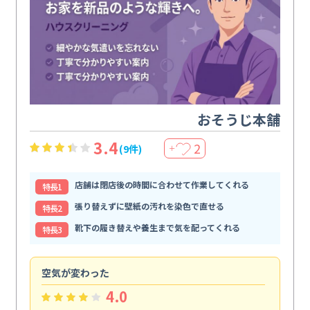
おそうじ本舗
3.4
2
(9件)
＋
店舗は閉店後の時間に合わせて作業してくれる
特⻑1
張り替えずに壁紙の汚れを染色で直せる
特⻑2
靴下の履き替えや養生まで気を配ってくれる
特⻑3
空気が変わった
浴
4.0