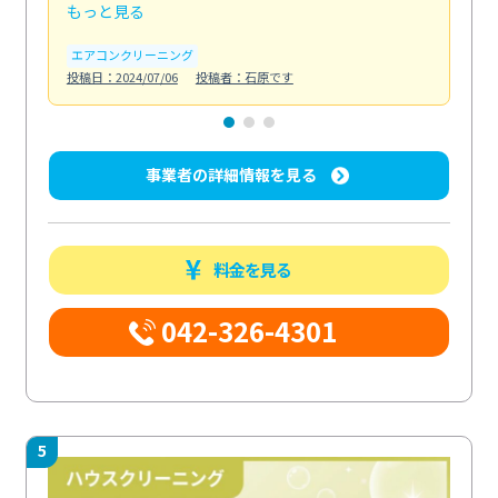
もっと見る
も
エアコンクリーニング
お
投稿日：2024/07/06
投稿者：石原です
投稿日
事業者の詳細情報を見る
料金を見る
042-326-4301
5