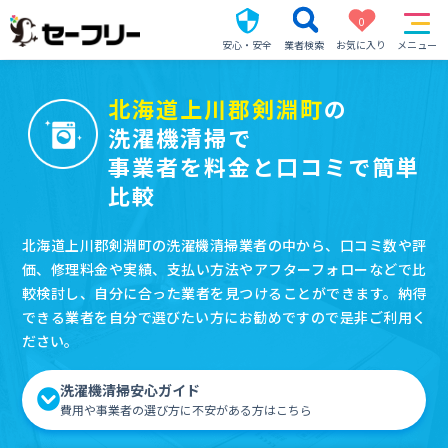
0
安心・安全
業者検索
お気に入り
メニュー
北海道上川郡剣淵町
の
洗濯機清掃で
事業者を料金と口コミで簡単
比較
北海道上川郡剣淵町の洗濯機清掃業者の中から、口コミ数や評
価、修理料金や実績、支払い方法やアフターフォローなどで比
較検討し、自分に合った業者を見つけることができます。納得
できる業者を自分で選びたい方にお勧めですので是非ご利用く
ださい。
洗濯機清掃安心ガイド
費用や事業者の選び方に不安がある方はこちら