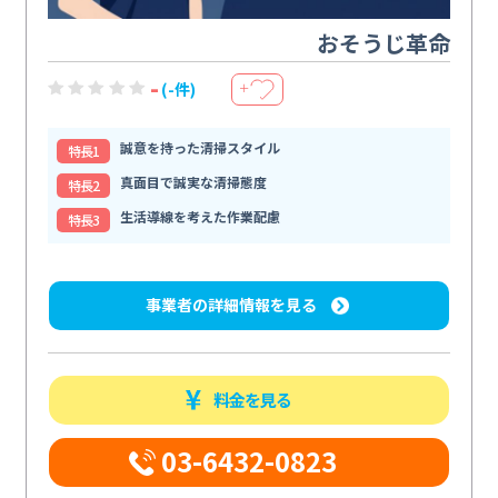
おそうじ革命
-
(-件)
＋
誠意を持った清掃スタイル
特⻑1
真面目で誠実な清掃態度
特⻑2
生活導線を考えた作業配慮
特⻑3
事業者の詳細情報を見る
料金を見る
03-6432-0823