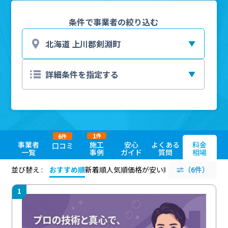
条件で事業者の絞り込む
1
6
件
件
事業者
施工
安心
よくある
料金
口コミ
一覧
事例
ガイド
質問
相場
並び替え :
おすすめ順
新着順
人気順
価格が安い順
評価が高い順
（6件）
評価
1