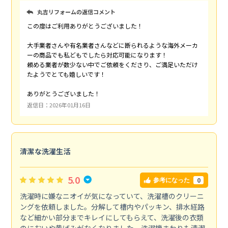
丸吉リフォームの返信コメント
この度はご利用ありがとうございました！
大手業者さんや有名業者さんなどに断られるような海外メーカ
ーの商品でも私どもでしたら対応可能になります！
頼める業者が数少ない中でご依頼をくださり、ご満足いただけ
たようでとても嬉しいです！
ありがとうございました！
返信日：2026年01月16日
清潔な洗濯生活
5.0
0
参考になった
洗濯時に嫌なニオイが気になっていて、洗濯槽のクリーニ
ングを依頼しました。分解して槽内やパッキン、排水経路
など細かい部分までキレイにしてもらえて、洗濯後の衣類
のにおいや黄ばみがなくなりました。洗濯機まわりも清潔