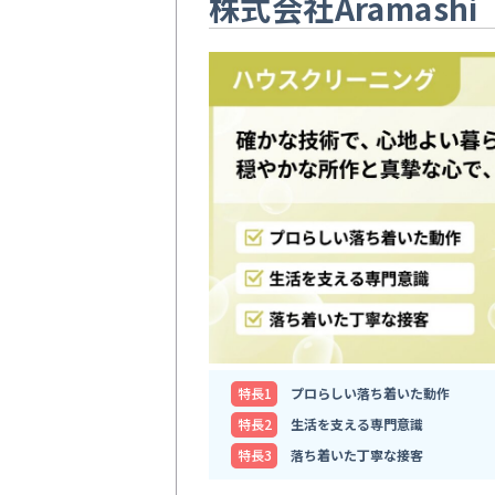
株式会社Aramashi
特⻑1
プロらしい落ち着いた動作
特⻑2
生活を支える専門意識
特⻑3
落ち着いた丁寧な接客