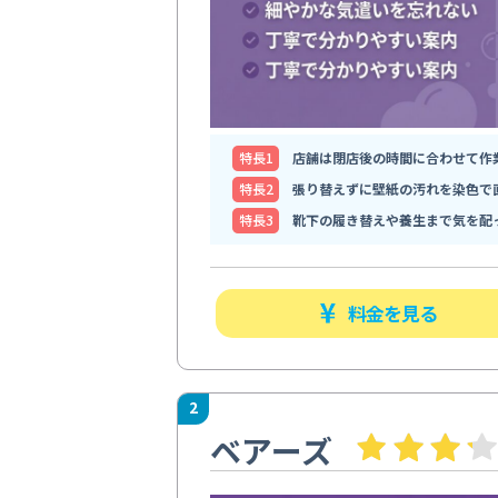
特⻑1
店舗は閉店後の時間に合わせて作
特⻑2
張り替えずに壁紙の汚れを染色で
特⻑3
靴下の履き替えや養生まで気を配
料金を見る
2
ベアーズ