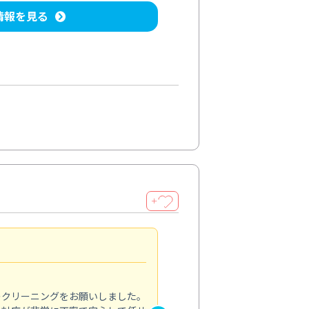
情報を見る
＋
納得のサービス
5.0
のクリーニングをお願いしました。
浴室の清掃を依頼しました。ス