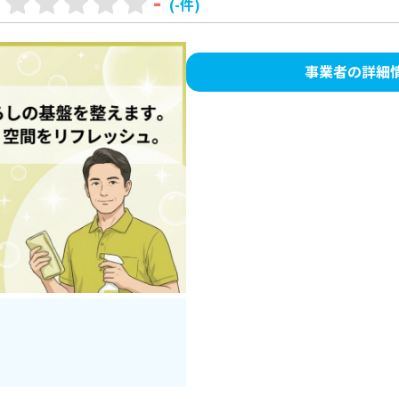
-
(-件)
事業者の詳細