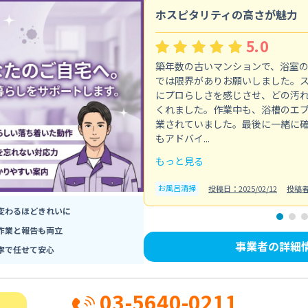
ホスピタリティの高さが魅力
5.0
築年数の古いマンションで、浴室
では限界がありお願いしました。
にプロらしさを感じさせ、どの汚
くれました。作業中も、浴槽のエ
業されていました。最後に一緒に
もアドバイ...
もっと見る
お風呂清掃
投稿日：2025/02/12
投稿
変わるほどきれいに
作業と報告も両立
事業者の詳細
寧で任せて安心
03-5640-0211