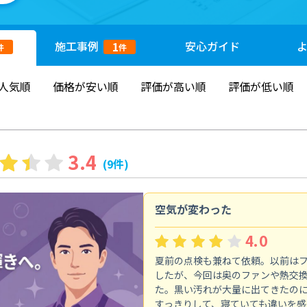
施工
事例
安心
ガイド
1
件
件
人気順
価格が安い順
評価が高い順
評価が低い順
3.4
(9件)
空気が変わった
4.0
夏前の点検も兼ねて依頼。以前は
したが、今回は奥のファンや熱交
た。黒い汚れが大量に出てきたの
すっきりして、寝ていても違いを感