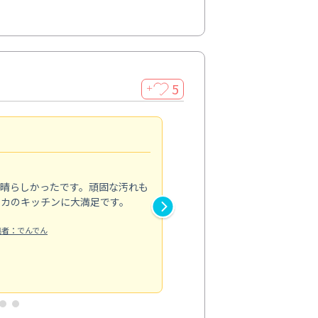
5
＋
親切で丁寧な作業
5.0
素晴らしかったです。頑固な汚れも
スタッフの方は非常に親切で、
ピカのキッチンに大満足です。
き安心感がありました。エアコ
り快適に感じています。丁寧な
稿者：でんでん
エアコンクリーニング
投稿日：2024/