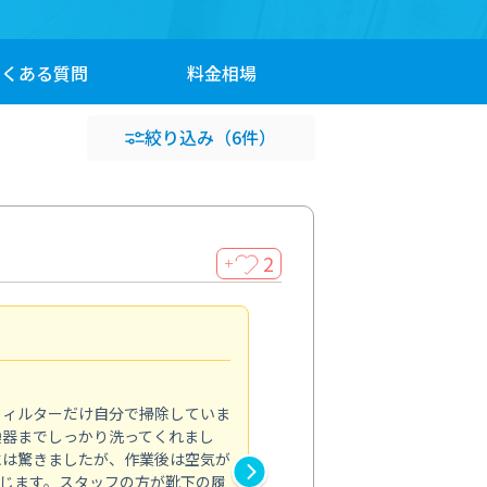
よくある
質問
料金
相場
絞り込み
（6件）
2
＋
浴室が明るく
5.0
フィルターだけ自分で掃除していま
掃除しても取れなかったカビや
換器までしっかり洗ってくれまし
がプロ。浴室が明るく感じるほ
には驚きましたが、作業後は空気が
の説明も丁寧で安心できました
じます。スタッフの方が靴下の履
と気分も全然違います。