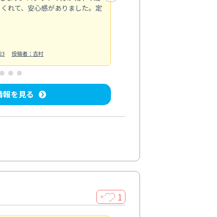
てくれて、安心感がありました。定
お風呂清掃
投稿日：2025/02/12
投
23
投稿者：吉村
情報を見る
1
＋