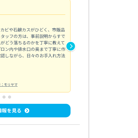
法人利用
5.0
のカビや石鹸カスがひどく、市販品
会社のトイレと洗面台清掃をス
スタッフの方は、事前説明からすで
てはオフィス対応が雑なところ
れがどう落ちるのかを丁寧に教えて
なみから言葉遣い、作業マナー
プロン内や排水口の奥まで丁寧に作
心して任せられました。
確認しながら、日々のお手入れ方法
トイレ清掃
投稿日：2024/09/09
投
者：モリヤマ
情報を見る