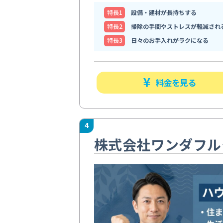
特⻑1
設備・建材が長持ちする
特⻑2
掃除の手間やストレスが軽減され
特⻑3
日々のお手入れがラクになる
料金を見る
4
株式会社ワンダフル