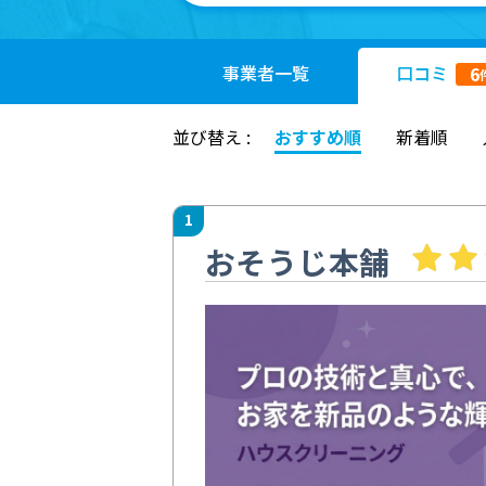
事業者
一覧
口コミ
6
並び替え :
おすすめ順
新着順
1
おそうじ本舗