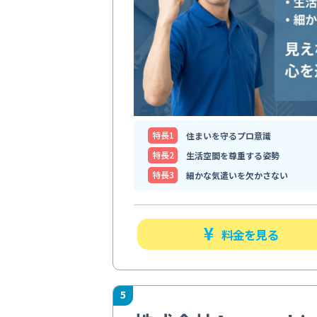
特⻑1
住まいを守るプロ意識
特⻑2
生活空間を尊重する姿勢
特⻑3
細かな気遣いを欠かさない
料金を見る
5