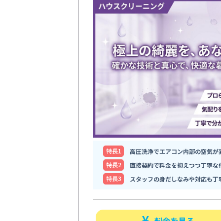
特⻑1
高圧洗浄でエアコン内部の空気が
特⻑2
直接契約で料金を抑えつつ丁寧な
特⻑3
スタッフの身だしなみや対応も丁
料金を見る