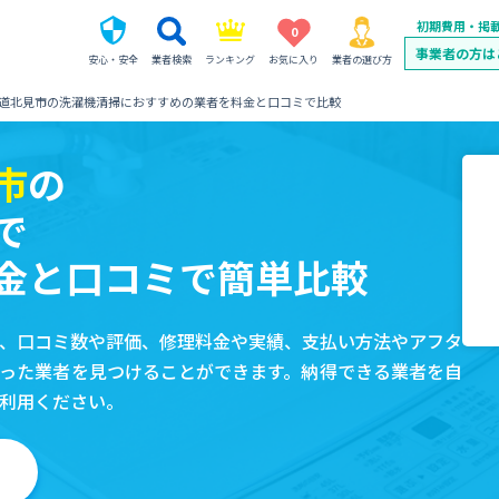
初期費用・掲
0
事業者の方は
安心・安全
業者検索
ランキング
お気に入り
業者の選び方
道北見市の洗濯機清掃におすすめの業者を料金と口コミで比較
市
の
で
金と口コミで簡単比較
、口コミ数や評価、修理料金や実績、支払い方法やアフタ
った業者を見つけることができます。納得できる業者を自
利用ください。