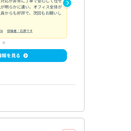
の対応が非常に丁寧で安心して任せ
もスムーズに進行。頑固な汚れ
風が明らかに違い、オフィス全体が
生まれ変わりました。料金も納
社員からも好評で、次回もお願いし
ています。
お風呂清掃
投稿日：2024/06/18
投
06
投稿者：石原です
情報を見る