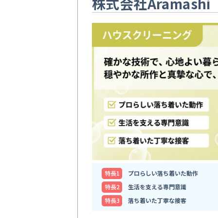
株式会社Aramashi
特⻑1
プロらしい落ち着いた動作
特⻑2
生活を支える専門意識
特⻑3
落ち着いた丁寧な接客