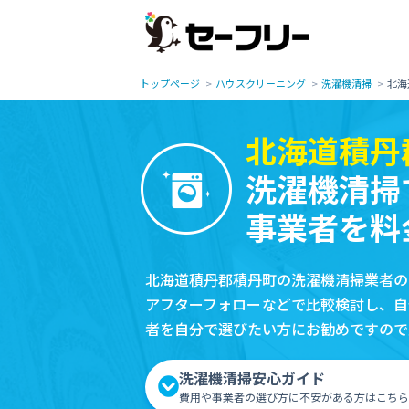
トップページ
ハウスクリーニング
洗濯機清掃
北海
北海道積丹
洗濯機清掃
事業者を料
北海道積丹郡積丹町の洗濯機清掃業者の
アフターフォローなどで比較検討し、自
者を自分で選びたい方にお勧めですので
洗濯機清掃安心ガイド
費用や事業者の選び方に不安がある方はこちら