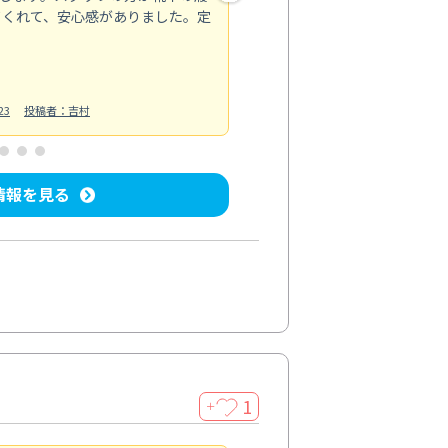
てくれて、安心感がありました。定
お風呂清掃
投稿日：2025/02/12
投
23
投稿者：吉村
情報を見る
1
＋