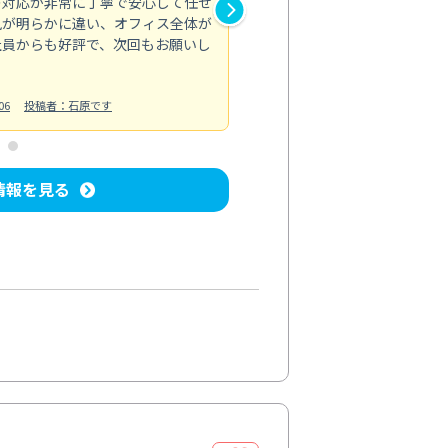
の対応が非常に丁寧で安心して任せ
もスムーズに進行。頑固な汚れ
風が明らかに違い、オフィス全体が
生まれ変わりました。料金も納
社員からも好評で、次回もお願いし
ています。
お風呂清掃
投稿日：2024/06/18
投
06
投稿者：石原です
情報を見る