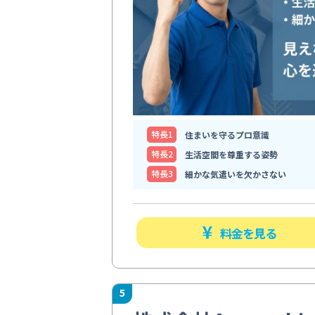
特⻑1
住まいを守るプロ意識
特⻑2
生活空間を尊重する姿勢
特⻑3
細かな気遣いを欠かさない
料金を見る
5