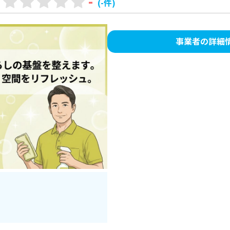
-
(-件)
事業者の詳細