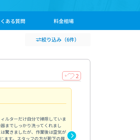
よくある
質問
料金
相場
絞り込み
（6件）
2
＋
浴室が明るく
5.0
フィルターだけ自分で掃除していま
掃除しても取れなかったカビや
換器までしっかり洗ってくれまし
がプロ。浴室が明るく感じるほ
には驚きましたが、作業後は空気が
の説明も丁寧で安心できました
じます。スタッフの方が靴下の履
と気分も全然違います。