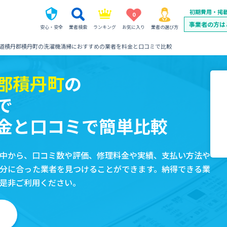
初期費用・掲
0
事業者の方は
安心・安全
業者検索
ランキング
お気に入り
業者の選び方
道積丹郡積丹町の洗濯機清掃におすすめの業者を料金と口コミで比較
郡積丹町
の
で
金と口コミで簡単比較
中から、口コミ数や評価、修理料金や実績、支払い方法や
分に合った業者を見つけることができます。納得できる業
是非ご利用ください。