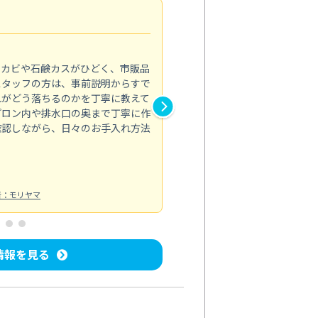
法人利用
5.0
のカビや石鹸カスがひどく、市販品
会社のトイレと洗面台清掃をス
スタッフの方は、事前説明からすで
てはオフィス対応が雑なところ
れがどう落ちるのかを丁寧に教えて
なみから言葉遣い、作業マナー
プロン内や排水口の奥まで丁寧に作
心して任せられました。
確認しながら、日々のお手入れ方法
トイレ清掃
投稿日：2024/09/09
投
者：モリヤマ
情報を見る