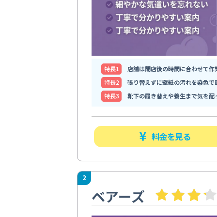
特⻑1
店舗は閉店後の時間に合わせて作
特⻑2
張り替えずに壁紙の汚れを染色で
特⻑3
靴下の履き替えや養生まで気を配
料金を見る
2
ベアーズ