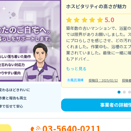
ホスピタリティの高さが魅力
5.0
築年数の古いマンションで、浴室
では限界がありお願いしました。
にプロらしさを感じさせ、どの汚
くれました。作業中も、浴槽のエ
業されていました。最後に一緒に
もアドバイ...
もっと見る
お風呂清掃
投稿日：2025/02/12
投稿
変わるほどきれいに
作業と報告も両立
事業者の詳細
寧で任せて安心
03-5640-0211