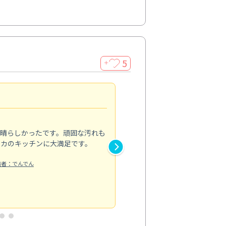
5
＋
親切で丁寧な作業
5.0
素晴らしかったです。頑固な汚れも
スタッフの方は非常に親切で、
ピカのキッチンに大満足です。
き安心感がありました。エアコ
り快適に感じています。丁寧な
稿者：でんでん
エアコンクリーニング
投稿日：2024/