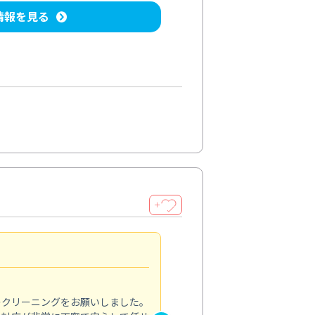
情報を見る
＋
納得のサービス
5.0
のクリーニングをお願いしました。
浴室の清掃を依頼しました。ス