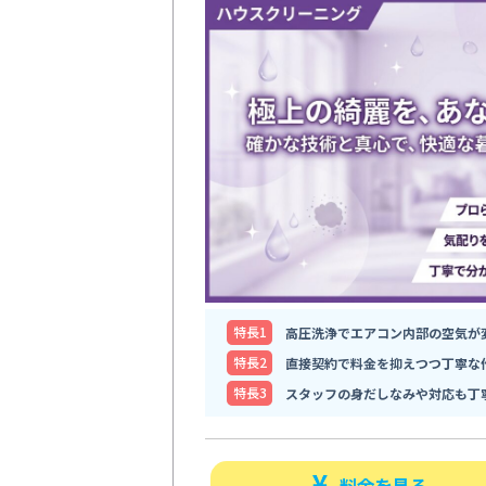
特⻑1
高圧洗浄でエアコン内部の空気が
特⻑2
直接契約で料金を抑えつつ丁寧な
特⻑3
スタッフの身だしなみや対応も丁
料金を見る