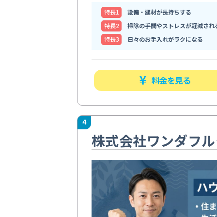
特⻑1
設備・建材が長持ちする
特⻑2
掃除の手間やストレスが軽減され
特⻑3
日々のお手入れがラクになる
料金を見る
4
株式会社ワンダフル