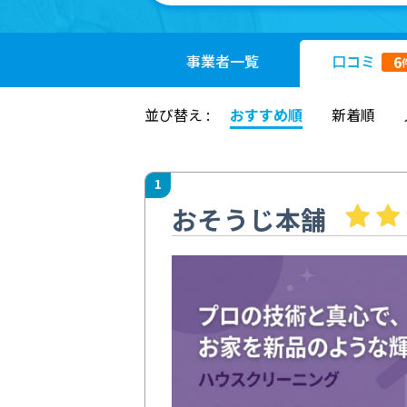
事業者
一覧
口コミ
6
並び替え :
おすすめ順
新着順
1
おそうじ本舗