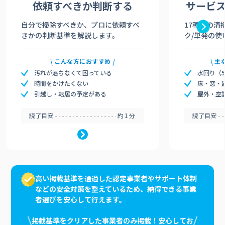
依頼すべきか
判断する
サービ
自分で掃除すべきか、プロに依頼すべ
17種類の清
きかの判断基準を解説します。
ク/単発の使
こんな方におすすめ
主
汚れが落ちなくて困っている
水回り（
時間をかけたくない
床・窓・
引越し・転居の予定がある
屋外・空
読了目安
約1分
読了目安
高い掲載基準を通過した認定事業者やサポート体制
などの安全対策を整えているため、納得できる事業
者選びを安心して行えます。
掲載基準をクリアした事業者のみ掲載！安心してお