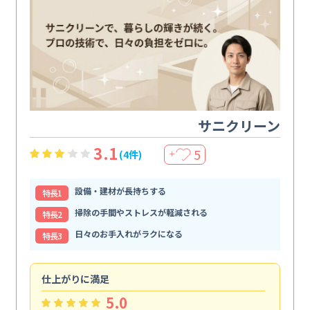
サニクリーン
3.1
5
(4件)
＋
設備・建材が長持ちする
特⻑1
掃除の手間やストレスが軽減される
特⻑2
日々のお手入れがラクになる
特⻑3
仕上がりに満足
親
5.0