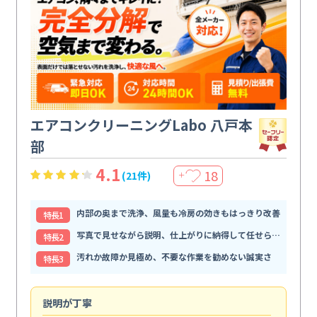
エアコンクリーニングLabo 八戸本
部
4.1
18
(21件)
＋
内部の奥まで洗浄、風量も冷房の効きもはっきり改善
特⻑1
写真で見せながら説明、仕上がりに納得して任せられる
特⻑2
汚れか故障か見極め、不要な作業を勧めない誠実さ
特⻑3
説明が丁寧
専