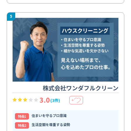
5
株式会社ワンダフルクリーン
3.0
(3件)
＋
住まいを守るプロ意識
特⻑1
生活空間を尊重する姿勢
特⻑2