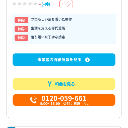
-
(-件)
＋
プロらしい落ち着いた動作
特⻑1
生活を支える専門意識
特⻑2
落ち着いた丁寧な接客
特⻑3
事業者の詳細情報を見る
料金を見る
0120-059-661
9:00〜18:00 受付：日祝 サ...