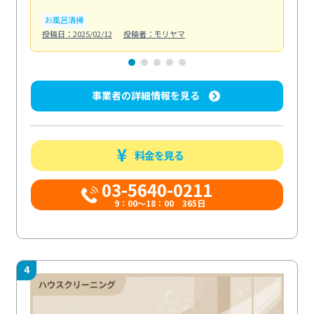
お風呂清掃
ト
投稿日：2025/02/12
投稿者：モリヤマ
投稿日
事業者の詳細情報を見る
料金を見る
03-5640-0211
9：00～18：00 365日
4