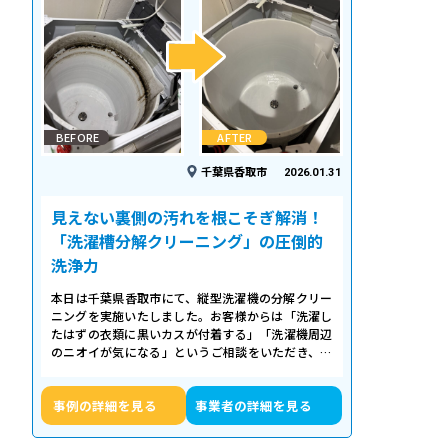
BEFORE
AFTER
千葉県香取市
2026.01.31
見えない裏側の汚れを根こそぎ解消！
「洗濯槽分解クリーニング」の圧倒的
洗浄力
本日は千葉県香取市にて、縦型洗濯機の分解クリー
ニングを実施いたしました。お客様からは「洗濯し
たはずの衣類に黒いカスが付着する」「洗濯機周辺
のニオイが気になる」というご相談をいただき、内
部の状態を確認したところ、洗濯槽の裏…
事例の詳細を見る
事業者の詳細を見る