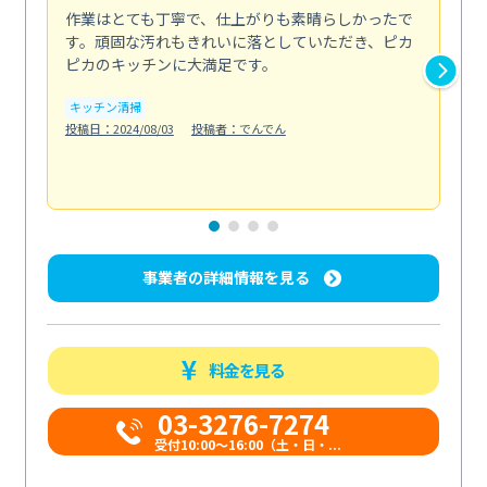
作業はとても丁寧で、仕上がりも素晴らしかったで
ス
す。頑固な汚れもきれいに落としていただき、ピカ
説
ピカのキッチンに大満足です。
の
い...
キッチン清掃
も
投稿日：2024/08/03
投稿者：でんでん
エ
投稿日
事業者の詳細情報を見る
料金を見る
03-3276-7274
受付10:00〜16:00（土・日・...