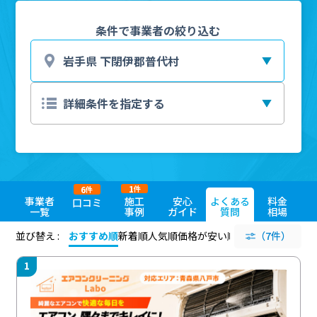
条件で事業者の絞り込む
1
6
件
件
事業者
施工
安心
よくある
料金
口コミ
一覧
事例
ガイド
質問
相場
並び替え :
おすすめ順
新着順
人気順
価格が安い順
評価が高い順
（7件）
評価
1