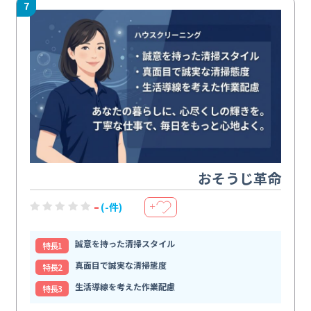
7
おそうじ革命
-
(-件)
＋
誠意を持った清掃スタイル
特⻑1
真面目で誠実な清掃態度
特⻑2
生活導線を考えた作業配慮
特⻑3