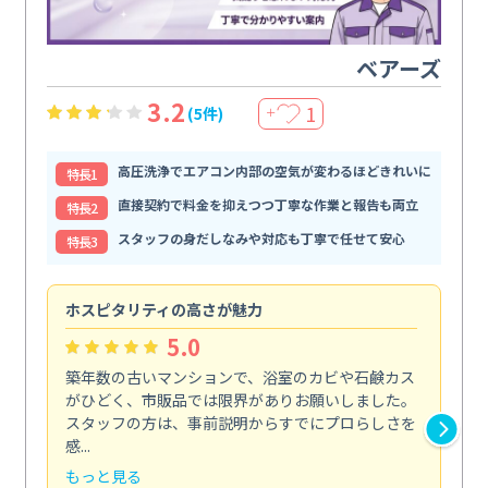
ベアーズ
3.2
1
(5件)
＋
高圧洗浄でエアコン内部の空気が変わるほどきれいに
特⻑1
直接契約で料金を抑えつつ丁寧な作業と報告も両立
特⻑2
スタッフの身だしなみや対応も丁寧で任せて安心
特⻑3
ホスピタリティの高さが魅力
法
5.0
築年数の古いマンションで、浴室のカビや石鹸カス
会
がひどく、市販品では限界がありお願いしました。
し
スタッフの方は、事前説明からすでにプロらしさを
あ
感...
い...
もっと見る
も