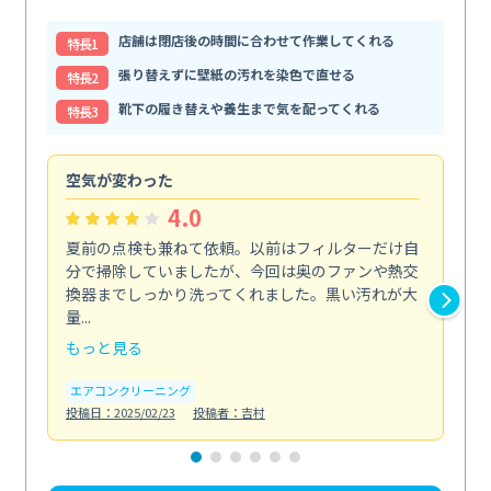
店舗は閉店後の時間に合わせて作業してくれる
特⻑1
張り替えずに壁紙の汚れを染色で直せる
特⻑2
靴下の履き替えや養生まで気を配ってくれる
特⻑3
空気が変わった
浴
4.0
夏前の点検も兼ねて依頼。以前はフィルターだけ自
掃
分で掃除していましたが、今回は奥のファンや熱交
た
換器までしっかり洗ってくれました。黒い汚れが大
キ
量...
安...
もっと見る
も
エアコンクリーニング
お
投稿日：2025/02/23
投稿者：吉村
投稿日