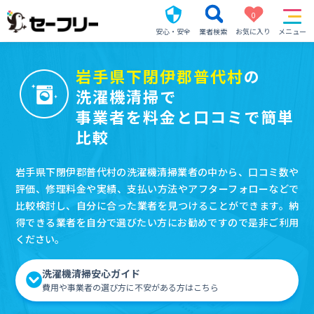
0
安心・安全
業者検索
お気に入り
メニュー
岩手県下閉伊郡普代村
の
洗濯機清掃で
事業者を料金と口コミで簡単
比較
岩手県下閉伊郡普代村の洗濯機清掃業者の中から、口コミ数や
評価、修理料金や実績、支払い方法やアフターフォローなどで
比較検討し、自分に合った業者を見つけることができます。納
得できる業者を自分で選びたい方にお勧めですので是非ご利用
ください。
洗濯機清掃安心ガイド
費用や事業者の選び方に不安がある方はこちら