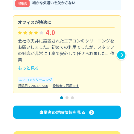
細かな気遣いを欠かさない
特⻑3
オフィスが快適に
納
4.0
会社の天井に設置されたエアコンのクリーニングを
浴
お願いしました。初めての利用でしたが、スタッフ
終
の対応が非常に丁寧で安心して任せられました。作
き
業...
し...
もっと見る
も
エアコンクリーニング
お
投稿日：2024/07/06
投稿者：石原です
投稿日
事業者の詳細情報を見る