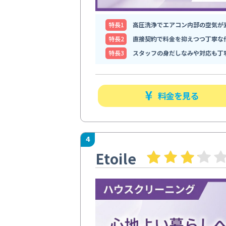
特⻑1
高圧洗浄でエアコン内部の空気が
特⻑2
直接契約で料金を抑えつつ丁寧な
特⻑3
スタッフの身だしなみや対応も丁
料金を見る
4
Etoile