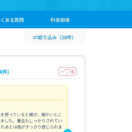
よくある
質問
料金
相場
絞り込み
（18件）
6
16件)
＋
見違える仕上がり
4.0
ルを使っていると聞き、細かいとこ
ベランダの汚れが気になってい
いました。養生もしっかりされてい
かできず、しっかり掃除する機
ったあとは風がすっきり感じられま
てきたので、今回クリーニング