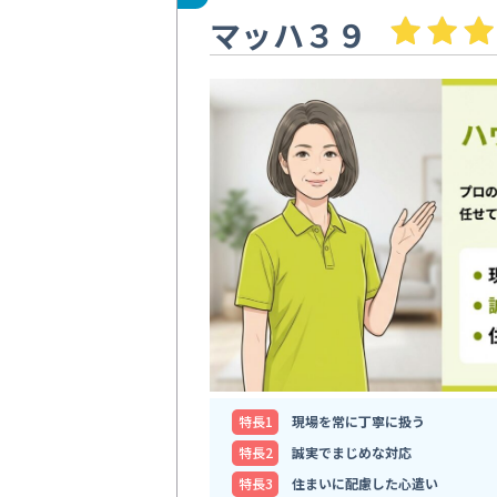
マッハ３９
特⻑1
現場を常に丁寧に扱う
特⻑2
誠実でまじめな対応
特⻑3
住まいに配慮した心遣い