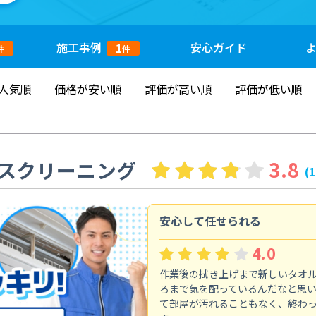
施工
事例
安心
ガイド
1
件
件
人気順
価格が安い順
評価が高い順
評価が低い順
スクリーニング
3.8
(
安心して任せられる
4.0
作業後の拭き上げまで新しいタオ
ろまで気を配っているんだなと思
て部屋が汚れることもなく、終わ