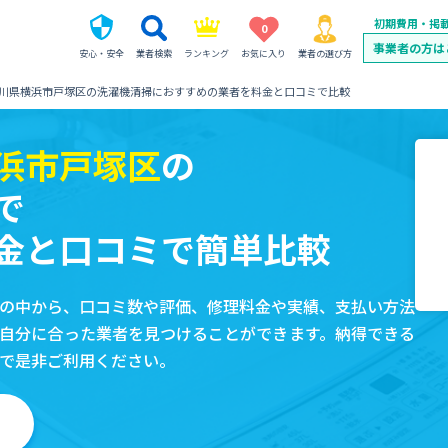
初期費用・掲
0
事業者の方は
安心・安全
業者検索
ランキング
お気に入り
業者の選び方
川県横浜市戸塚区の洗濯機清掃におすすめの業者を料金と口コミで比較
浜市戸塚区
の
で
金と口コミで簡単比較
の中から、口コミ数や評価、修理料金や実績、支払い方法
自分に合った業者を見つけることができます。納得できる
で是非ご利用ください。