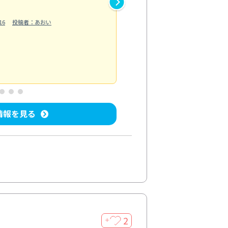
作業では床の汚れや溝に溜まっ
16
投稿者：あおい
らえました。自分では落としに
う...
もっと見る
ベランダ/バルコニー清掃
投稿日：202
情報を見る
2
＋