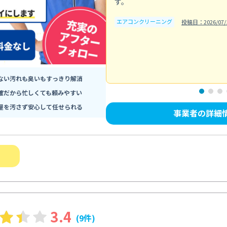
す。
エアコンクリーニング
投稿日：2026/07/
ない汚れも臭いもすっきり解消
確だから忙しくても頼みやすい
屋を汚さず安心して任せられる
事業者の詳細
3.4
(9件)