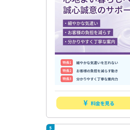
特⻑1
細やかな気遣いを忘れない
特⻑2
お客様の負担を減らす動き
特⻑3
分かりやすく丁寧な案内力
料金を見る
5