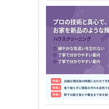
特⻑1
店舗は閉店後の時間に合わせて作
特⻑2
張り替えずに壁紙の汚れを染色で
特⻑3
靴下の履き替えや養生まで気を配