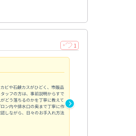
1
＋
法人利用
5.0
のカビや石鹸カスがひどく、市販品
会社のトイレと洗面台清掃をス
スタッフの方は、事前説明からすで
てはオフィス対応が雑なところ
れがどう落ちるのかを丁寧に教えて
なみから言葉遣い、作業マナー
プロン内や排水口の奥まで丁寧に作
心して任せられました。
確認しながら、日々のお手入れ方法
トイレ清掃
投稿日：2024/09/09
投