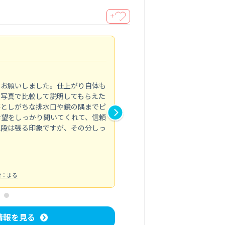
＋
キッチン復活！
5.0
てお願いしました。仕上がり自体も
料理のたびに気になっていたベ
の写真で比較して説明してもらえた
の分解洗浄はすごいですね。し
落としがちな排水口や鏡の隅までピ
の音も静かになった気がします
希望をしっかり聞いてくれて、信頼
心感がありました。対応も礼儀
値段は張る印象ですが、その分しっ
す！
キッチン清掃
投稿日：2024/11/15
者：まる
情報を見る