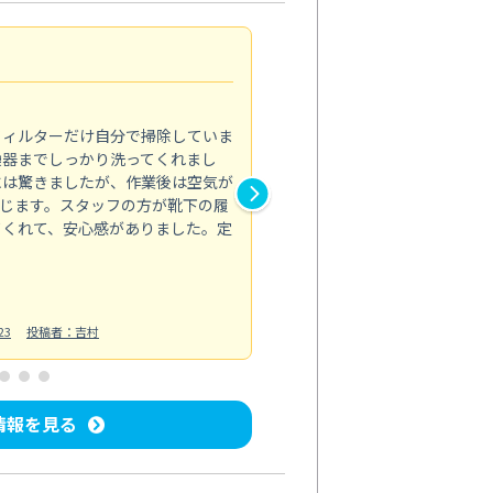
浴室が明るく
5.0
フィルターだけ自分で掃除していま
掃除しても取れなかったカビや
換器までしっかり洗ってくれまし
がプロ。浴室が明るく感じるほ
には驚きましたが、作業後は空気が
の説明も丁寧で安心できました
じます。スタッフの方が靴下の履
と気分も全然違います。
てくれて、安心感がありました。定
お風呂清掃
投稿日：2025/02/12
投
23
投稿者：吉村
情報を見る