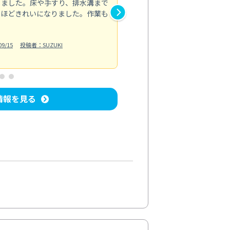
しました。床や手すり、排水溝まで
コンロ周りの焦げ付きや油汚れ
るほどきれいになりました。作業も
なくなりピカピカです。手際よ
しています。欲を言えば、作業
ら良かったですが、全体的には
9/15
投稿者：SUZUKI
キッチン清掃
投稿日：2024/07/25
情報を見る