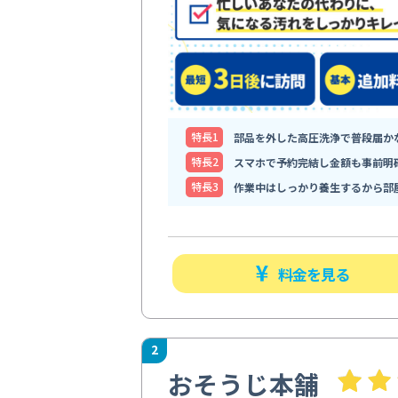
特⻑1
部品を外した高圧洗浄で普段届か
特⻑2
スマホで予約完結し金額も事前明
特⻑3
作業中はしっかり養生するから部
料金を見る
2
おそうじ本舗