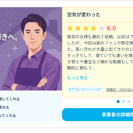
空気が変わった
4.0
夏前の点検も兼ねて依頼。以前は
したが、今回は奥のファンや熱交
た。黒い汚れが大量に出てきたの
すっきりして、寝ていても違いを感
き替えや養生など細かな配慮もし
期的に頼もう...
もっと見る
エアコンクリーニング
投稿日：2025/02/
業してくれる
直せる
事業者の詳細
ってくれる