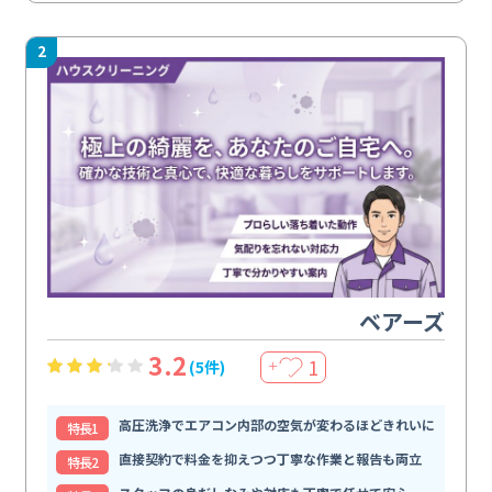
2
ベアーズ
3.2
1
(5件)
＋
高圧洗浄でエアコン内部の空気が変わるほどきれいに
特⻑1
直接契約で料金を抑えつつ丁寧な作業と報告も両立
特⻑2