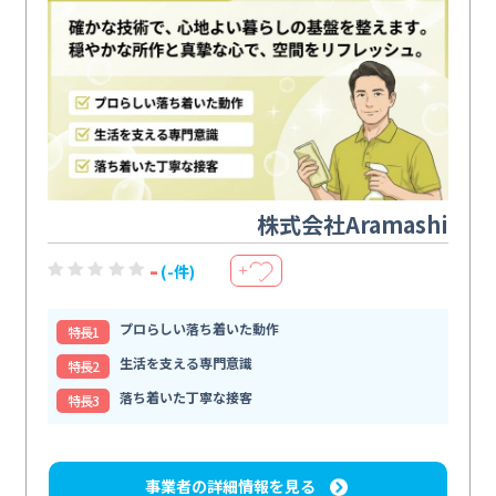
株式会社Aramashi
-
(-件)
＋
プロらしい落ち着いた動作
特⻑1
生活を支える専門意識
特⻑2
落ち着いた丁寧な接客
特⻑3
事業者の詳細情報を見る