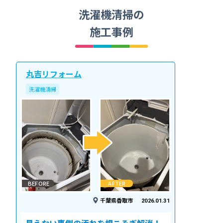
洗濯機清掃の
施工事例
丸吉リフォーム
洗濯機清掃
BEFORE
AFTER
千葉県香取市
2026.01.31
見えない裏側の汚れを根こそぎ解消！