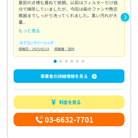
夏前の点検も兼ねて依頼。以前はフィルターだけ自
掃
分で掃除していましたが、今回は奥のファンや熱交
た
換器までしっかり洗ってくれました。黒い汚れが大
キ
量...
安...
もっと見る
も
エアコンクリーニング
お
投稿日：2025/02/23
投稿者：吉村
投稿日
事業者の詳細情報を見る
料金を見る
03-6632-7701