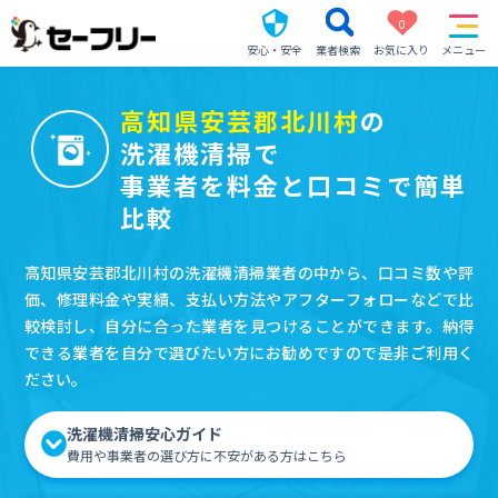
0
安心・安全
業者検索
お気に入り
メニュー
高知県安芸郡北川村
の
洗濯機清掃で
事業者を料金と口コミで簡単
比較
高知県安芸郡北川村の洗濯機清掃業者の中から、口コミ数や評
価、修理料金や実績、支払い方法やアフターフォローなどで比
較検討し、自分に合った業者を見つけることができます。納得
できる業者を自分で選びたい方にお勧めですので是非ご利用く
ださい。
洗濯機清掃安心ガイド
費用や事業者の選び方に不安がある方はこちら