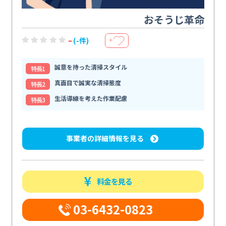
おそうじ革命
-
(-件)
＋
誠意を持った清掃スタイル
特⻑1
真面目で誠実な清掃態度
特⻑2
生活導線を考えた作業配慮
特⻑3
事業者の詳細情報を見る
料金を見る
03-6432-0823