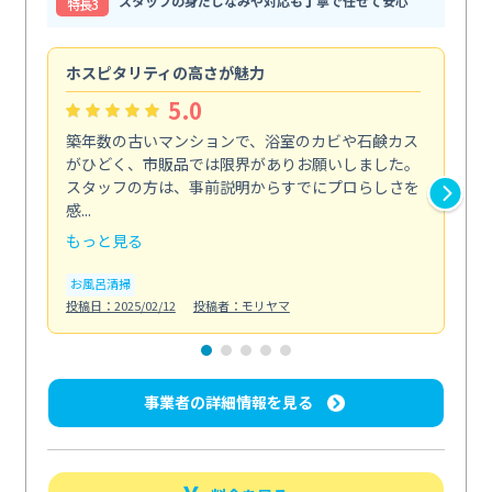
スタッフの身だしなみや対応も丁寧で任せて安心
特⻑3
ホスピタリティの高さが魅力
法
5.0
築年数の古いマンションで、浴室のカビや石鹸カス
会
がひどく、市販品では限界がありお願いしました。
し
スタッフの方は、事前説明からすでにプロらしさを
あ
感...
い...
もっと見る
も
お風呂清掃
ト
投稿日：2025/02/12
投稿者：モリヤマ
投稿日
事業者の詳細情報を見る