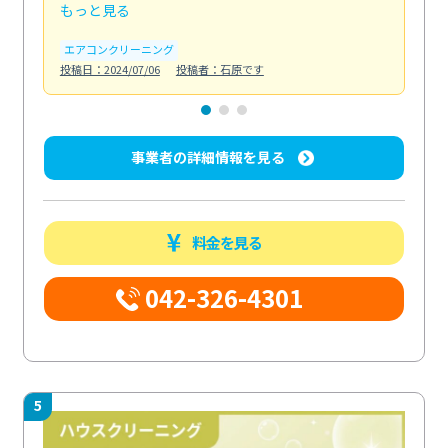
もっと見る
も
エアコンクリーニング
お
投稿日：2024/07/06
投稿者：石原です
投稿日
事業者の詳細情報を見る
料金を見る
042-326-4301
5