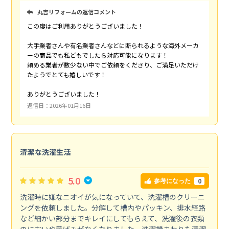
丸吉リフォームの返信コメント
この度はご利用ありがとうございました！
大手業者さんや有名業者さんなどに断られるような海外メーカ
ーの商品でも私どもでしたら対応可能になります！
頼める業者が数少ない中でご依頼をくださり、ご満足いただけ
たようでとても嬉しいです！
ありがとうございました！
返信日：2026年01月16日
清潔な洗濯生活
5.0
0
参考になった
洗濯時に嫌なニオイが気になっていて、洗濯槽のクリーニ
ングを依頼しました。分解して槽内やパッキン、排水経路
など細かい部分までキレイにしてもらえて、洗濯後の衣類
のにおいや黄ばみがなくなりました。洗濯機まわりも清潔