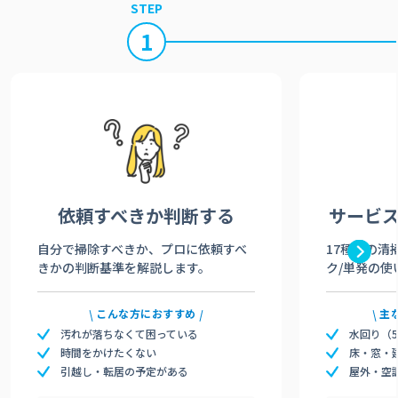
STEP
1
依頼すべきか
判断する
サービ
自分で掃除すべきか、プロに依頼すべ
17種類の清
きかの判断基準を解説します。
ク/単発の使
こんな方におすすめ
主
汚れが落ちなくて困っている
水回り（
時間をかけたくない
床・窓・
引越し・転居の予定がある
屋外・空