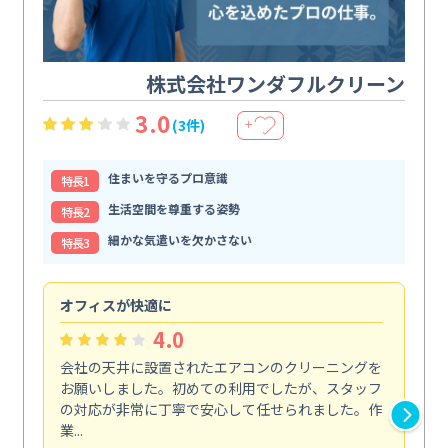
株式会社ワンダフルクリーン
3.0
(3件)
＋
住まいを守るプロ意識
特⻑1
生活空間を尊重する姿勢
特⻑2
細かな気遣いを欠かさない
特⻑3
オフィスが快適に
納
4.0
会社の天井に設置されたエアコンのクリーニングを
浴
お願いしました。初めての利用でしたが、スタッフ
終
の対応が非常に丁寧で安心して任せられました。作
き
業...
し...