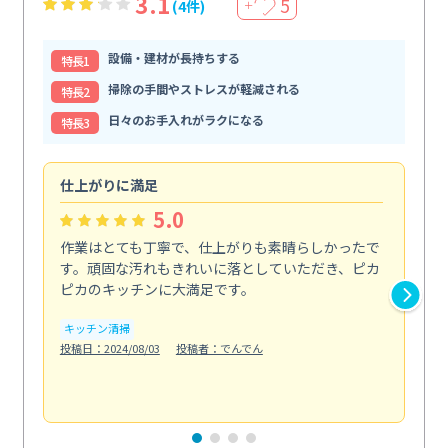
3.1
5
(4件)
＋
設備・建材が長持ちする
特⻑1
掃除の手間やストレスが軽減される
特⻑2
日々のお手入れがラクになる
特⻑3
仕上がりに満足
親
5.0
作業はとても丁寧で、仕上がりも素晴らしかったで
ス
す。頑固な汚れもきれいに落としていただき、ピカ
説
ピカのキッチンに大満足です。
の
い...
キッチン清掃
も
投稿日：2024/08/03
投稿者：でんでん
エ
投稿日