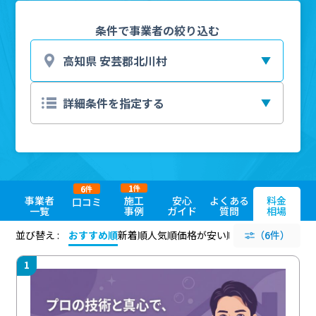
条件で事業者の絞り込む
1
6
件
件
事業者
施工
安心
よくある
料金
口コミ
一覧
事例
ガイド
質問
相場
並び替え :
おすすめ順
新着順
人気順
価格が安い順
評価が高い順
（6件）
評価
1