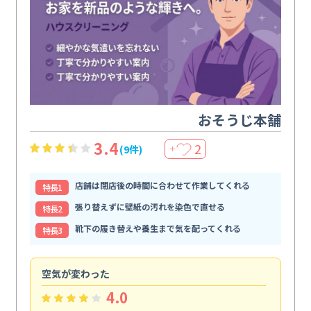
おそうじ本舗
3.4
2
(9件)
＋
店舗は閉店後の時間に合わせて作業してくれる
特⻑1
張り替えずに壁紙の汚れを染色で直せる
特⻑2
靴下の履き替えや養生まで気を配ってくれる
特⻑3
空気が変わった
浴
4.0