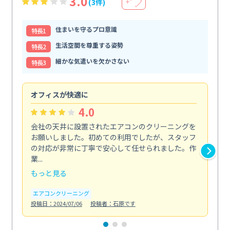
3.0
(3件)
＋
住まいを守るプロ意識
特⻑1
生活空間を尊重する姿勢
特⻑2
細かな気遣いを欠かさない
特⻑3
オフィスが快適に
納
4.0
会社の天井に設置されたエアコンのクリーニングを
浴
お願いしました。初めての利用でしたが、スタッフ
終
の対応が非常に丁寧で安心して任せられました。作
き
業...
し...
もっと見る
も
エアコンクリーニング
お
投稿日：2024/07/06
投稿者：石原です
投稿日