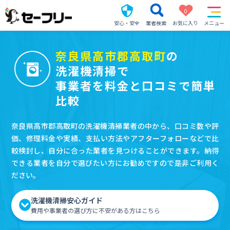
0
安心・安全
業者検索
お気に入り
メニュー
奈良県高市郡高取町
の
洗濯機清掃で
事業者を料金と口コミで簡単
比較
奈良県高市郡高取町の洗濯機清掃業者の中から、口コミ数や評
価、修理料金や実績、支払い方法やアフターフォローなどで比
較検討し、自分に合った業者を見つけることができます。納得
できる業者を自分で選びたい方にお勧めですので是非ご利用く
ださい。
洗濯機清掃安心ガイド
費用や事業者の選び方に不安がある方はこちら