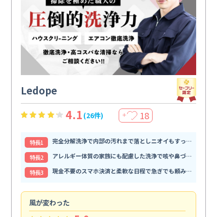
Ledope
4.1
18
(26件)
＋
完全分解洗浄で内部の汚れまで落としニオイもすっきり解消
特⻑1
アレルギー体質の家族にも配慮した洗浄で咳や鼻づまりが和らぐ
特⻑2
現金不要のスマホ決済と柔軟な日程で急ぎでも頼みやすい
特⻑3
風が変わった
家