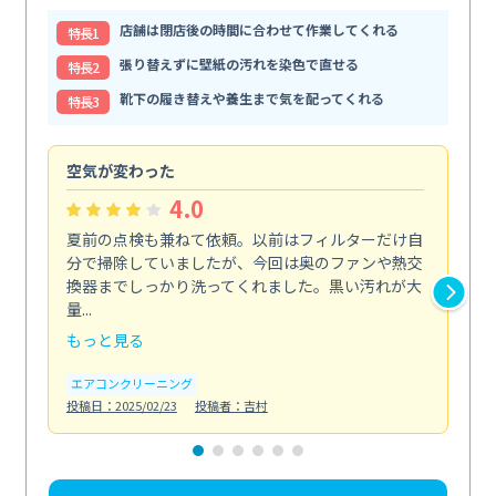
店舗は閉店後の時間に合わせて作業してくれる
特⻑1
張り替えずに壁紙の汚れを染色で直せる
特⻑2
靴下の履き替えや養生まで気を配ってくれる
特⻑3
空気が変わった
浴
4.0
夏前の点検も兼ねて依頼。以前はフィルターだけ自
掃
分で掃除していましたが、今回は奥のファンや熱交
た
換器までしっかり洗ってくれました。黒い汚れが大
キ
量...
安...
もっと見る
も
エアコンクリーニング
お
投稿日：2025/02/23
投稿者：吉村
投稿日