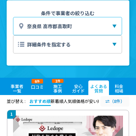
条件で事業者の絞り込む
1
6
件
件
事業者
施工
安心
よくある
料金
口コミ
一覧
事例
ガイド
質問
相場
並び替え :
おすすめ順
新着順
人気順
価格が安い順
評価が高い順
（8件）
評価
1