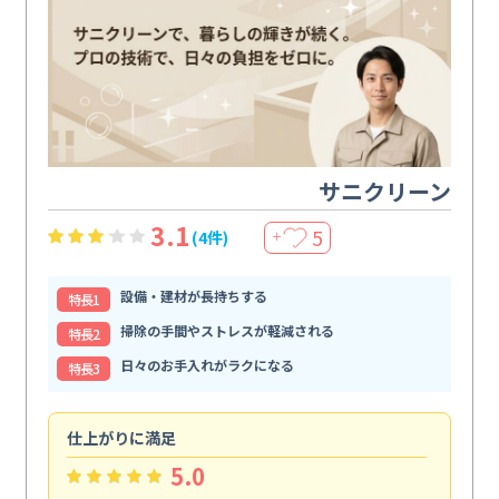
サニクリーン
3.1
5
(4件)
＋
設備・建材が長持ちする
特⻑1
掃除の手間やストレスが軽減される
特⻑2
日々のお手入れがラクになる
特⻑3
仕上がりに満足
親
5.0