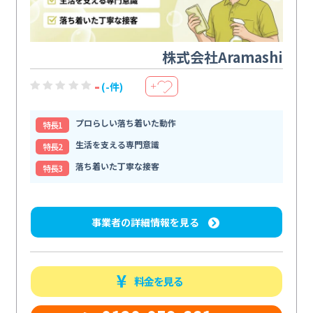
株式会社Aramashi
-
(-件)
＋
プロらしい落ち着いた動作
特⻑1
生活を支える専門意識
特⻑2
落ち着いた丁寧な接客
特⻑3
事業者の詳細情報を見る
料金を見る