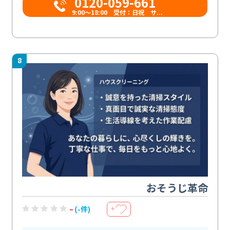
0120-059-661
9:00〜18:00 受付：日祝 サ...
8
おそうじ革命
-
(-件)
＋