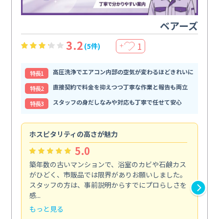
ベアーズ
3.2
1
(5件)
＋
高圧洗浄でエアコン内部の空気が変わるほどきれいに
特⻑1
直接契約で料金を抑えつつ丁寧な作業と報告も両立
特⻑2
スタッフの身だしなみや対応も丁寧で任せて安心
特⻑3
ホスピタリティの高さが魅力
法
5.0
築年数の古いマンションで、浴室のカビや石鹸カス
会
がひどく、市販品では限界がありお願いしました。
し
スタッフの方は、事前説明からすでにプロらしさを
あ
感...
い...
もっと見る
も