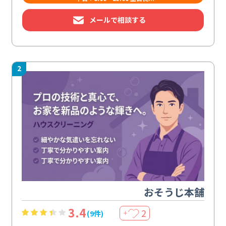
メールで相談する
2
おそうじ本舗
3.4
2
(9件)
＋