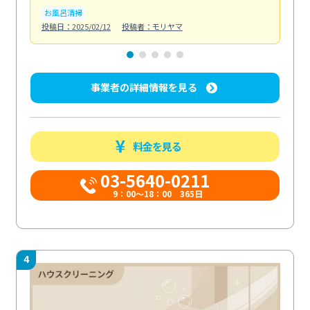
お風呂清掃
ト
投稿日：2025/02/12
投稿者：モリヤマ
投稿日
事業者の詳細情報を見る
料金を見る
03-5640-0211
9：00～18：00 365日
4