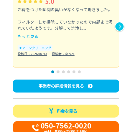
5.0
冷房をつけた瞬間の臭いがなくなって驚きました。
季
な
フィルターしか掃除していなかったので内部まで汚
れていたようです。分解して洗浄し...
浴室
もっと見る
も
エアコンクリーニング
水
投稿日：2026/07/13
投稿者：ゆっぺ
投稿日
事業者の詳細情報を見る
料金を見る
050-7562-0020
平日：8:00〜25:00 土日祝...