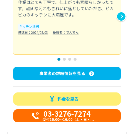
作業はとても丁寧で、仕上がりも素晴らしかったで
ス
す。頑固な汚れもきれいに落としていただき、ピカ
説
ピカのキッチンに大満足です。
の
い...
キッチン清掃
も
投稿日：2024/08/03
投稿者：でんでん
エ
投稿日
事業者の詳細情報を見る
料金を見る
03-3276-7274
受付10:00〜16:00（土・日・...