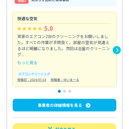
特⻑3
快適な空気
ア
5.0
実家のエアコン2台のクリーニングをお願いしまし
お
た。すべての作業が手際良く、部屋の空気が見違え
り
るほど綺麗になりました。次回は浴室のクリーニン
家
グ...
した.
もっと見る
も
エアコンクリーニング
エ
投稿日：2024/07/14
投稿者：ゆいまーる
投稿日
事業者の詳細情報を見る