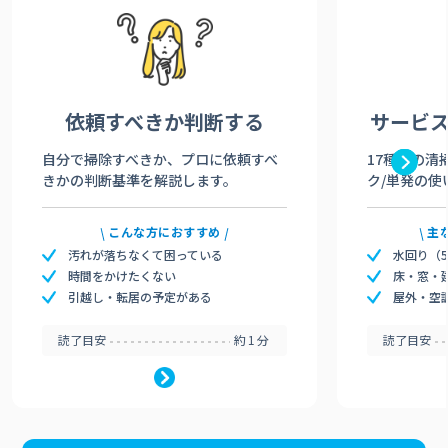
依頼すべきか
判断する
サービ
自分で掃除すべきか、プロに依頼すべ
17種類の清
きかの判断基準を解説します。
ク/単発の使
こんな方におすすめ
主
汚れが落ちなくて困っている
水回り（
時間をかけたくない
床・窓・
引越し・転居の予定がある
屋外・空
読了目安
約1分
読了目安