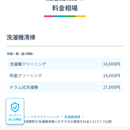
料金相場
洗濯機清掃
料金一覧（全3項目）
洗濯機クリーニング
14,000円
除菌クリーニング
14,000円
ドラム式洗濯機
27,000円
セーフリー
トップページ
ハウスクリーニング
洗濯機清掃
安心の理由
奈良県高市郡高取町の洗濯機清掃におすすめの業者を料金と口コミで比較