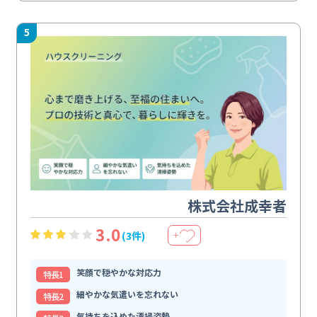
5
株式会社成幸者
3.0
(3件)
＋
笑顔で穏やかな対応力
特⻑1
細やかな気遣いを忘れない
特⻑2
気持ちを込めた清掃姿勢