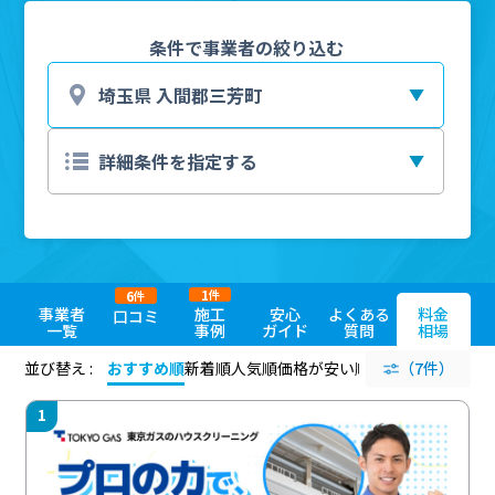
条件で事業者の絞り込む
1
6
件
件
事業者
施工
安心
よくある
料金
口コミ
一覧
事例
ガイド
質問
相場
並び替え :
おすすめ順
新着順
人気順
価格が安い順
評価が高い順
（7件）
評価
1