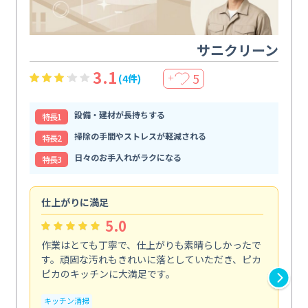
サニクリーン
3.1
5
(4件)
＋
設備・建材が長持ちする
特⻑1
掃除の手間やストレスが軽減される
特⻑2
日々のお手入れがラクになる
特⻑3
仕上がりに満足
親
5.0
作業はとても丁寧で、仕上がりも素晴らしかったで
ス
す。頑固な汚れもきれいに落としていただき、ピカ
説
ピカのキッチンに大満足です。
の
い...
キッチン清掃
も