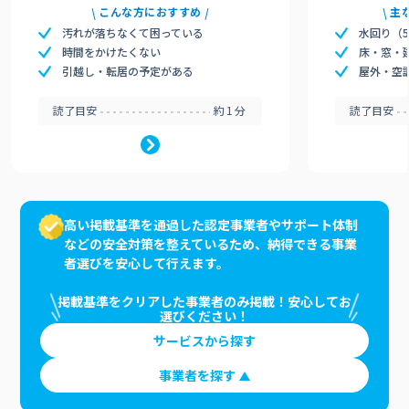
こんな方におすすめ
主
汚れが落ちなくて困っている
水回り（
時間をかけたくない
床・窓・
引越し・転居の予定がある
屋外・空
読了目安
約1分
読了目安
高い掲載基準を通過した認定事業者やサポート体制
などの安全対策を整えているため、納得できる事業
者選びを安心して行えます。
掲載基準をクリアした事業者のみ掲載！安心してお
選びください！
サービスから探す
事業者を探す