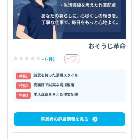
おそうじ革命
-
(-件)
＋
誠意を持った清掃スタイル
特⻑1
真面目で誠実な清掃態度
特⻑2
生活導線を考えた作業配慮
特⻑3
事業者の詳細情報を見る