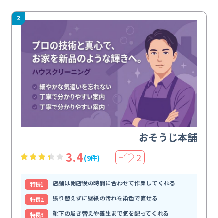
2
おそうじ本舗
3.4
2
(9件)
＋
店舗は閉店後の時間に合わせて作業してくれる
特⻑1
張り替えずに壁紙の汚れを染色で直せる
特⻑2
靴下の履き替えや養生まで気を配ってくれる
特⻑3