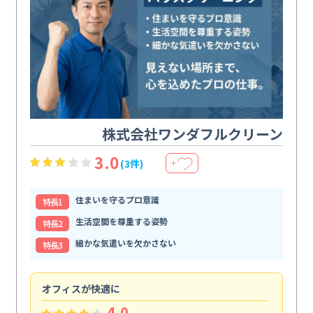
株式会社ワンダフルクリーン
3.0
(3件)
＋
住まいを守るプロ意識
特⻑1
生活空間を尊重する姿勢
特⻑2
細かな気遣いを欠かさない
特⻑3
オフィスが快適に
納
4.0