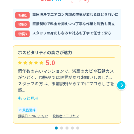
高圧洗浄でエアコン内部の空気が変わるほどきれいに
特⻑1
直接契約で料金を抑えつつ丁寧な作業と報告も両立
特⻑2
スタッフの身だしなみや対応も丁寧で任せて安心
特⻑3
ホスピタリティの高さが魅力
法
5.0
築年数の古いマンションで、浴室のカビや石鹸カス
会
がひどく、市販品では限界がありお願いしました。
し
スタッフの方は、事前説明からすでにプロらしさを
あ
感...
い...
もっと見る
も
お風呂清掃
ト
投稿日：2025/02/12
投稿者：モリヤマ
投稿日