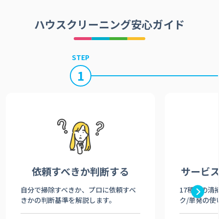
ハウスクリーニング安心ガイド
STEP
1
依頼すべきか
判断する
サービ
自分で掃除すべきか、プロに依頼すべ
17種類の清
きかの判断基準を解説します。
ク/単発の使