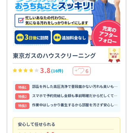
東京ガスのハウスクリーニング
3.8
6
(16件)
＋
部品を外した高圧洗浄で普段届かない汚れも臭いもすっきり解消
特⻑1
スマホで予約完結し金額も事前明確だから忙しくても頼みやすい
特⻑2
作業中はしっかり養生するから部屋を汚さず安心して任せられる
特⻑3
安心して任せられる
見