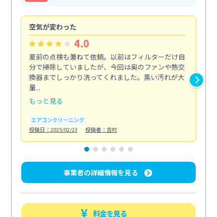
空気が変わった
浴
4.0
夏前の点検も兼ねて依頼。以前はフィルターだけ自
掃
分で掃除していましたが、今回は奥のファンや熱交
た
換器までしっかり洗ってくれました。黒い汚れが大
キ
量...
安...
もっと見る
も
エアコンクリーニング
お
投稿日：2025/02/23
投稿者：吉村
投稿日
事業者の詳細情報を見る
料金を見る