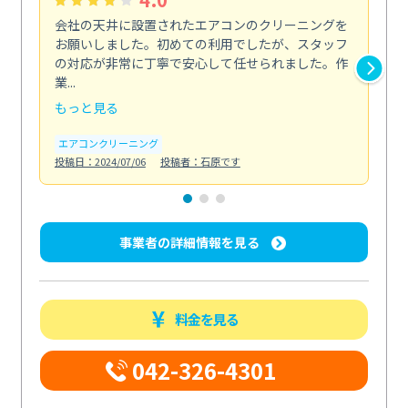
会社の天井に設置されたエアコンのクリーニングを
浴
お願いしました。初めての利用でしたが、スタッフ
終
の対応が非常に丁寧で安心して任せられました。作
き
業...
し...
もっと見る
も
エアコンクリーニング
お
投稿日：2024/07/06
投稿者：石原です
投稿日
事業者の詳細情報を見る
料金を見る
042-326-4301