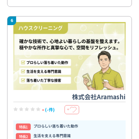
6
株式会社Aramashi
-
(-件)
＋
プロらしい落ち着いた動作
特⻑1
生活を支える専門意識
特⻑2