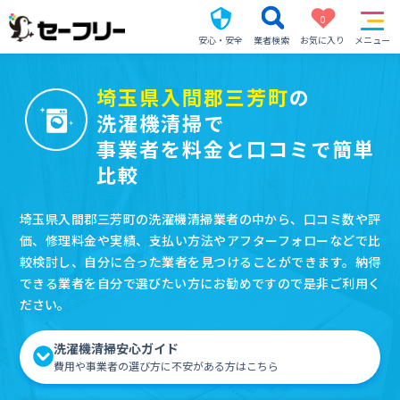
0
安心・安全
業者検索
お気に入り
メニュー
埼玉県入間郡三芳町
の
洗濯機清掃で
事業者を料金と口コミで簡単
比較
埼玉県入間郡三芳町の洗濯機清掃業者の中から、口コミ数や評
価、修理料金や実績、支払い方法やアフターフォローなどで比
較検討し、自分に合った業者を見つけることができます。納得
できる業者を自分で選びたい方にお勧めですので是非ご利用く
ださい。
洗濯機清掃安心ガイド
費用や事業者の選び方に不安がある方はこちら