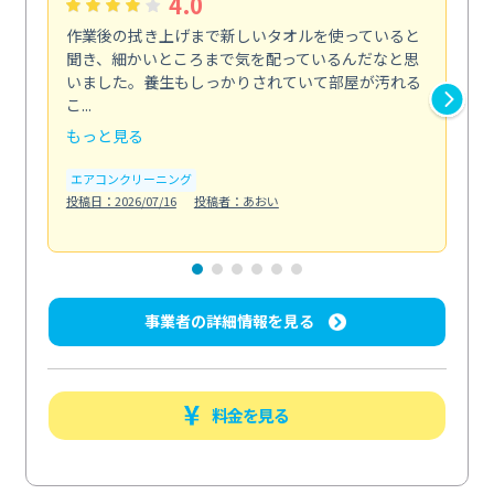
4.0
作業後の拭き上げまで新しいタオルを使っていると
ベ
聞き、細かいところまで気を配っているんだなと思
単
いました。養生もしっかりされていて部屋が汚れる
が
こ...
回...
もっと見る
も
エアコンクリーニング
ベラ
投稿日：2026/07/16
投稿者：あおい
投稿日
事業者の詳細情報を見る
料金を見る