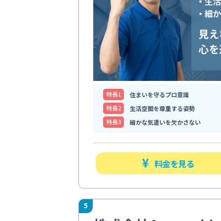
特⻑1
住まいを守るプロ意識
特⻑2
生活空間を尊重する姿勢
特⻑3
細かな気遣いを欠かさない
料金を見る
5