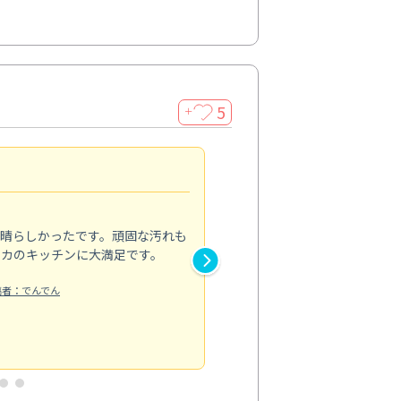
5
＋
親切で丁寧な作業
5.0
素晴らしかったです。頑固な汚れも
スタッフの方は非常に親切で、
ピカのキッチンに大満足です。
き安心感がありました。エアコ
り快適に感じています。丁寧な
稿者：でんでん
エアコンクリーニング
投稿日：2024/