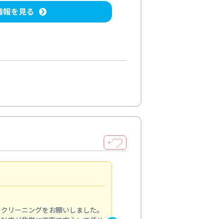
情報を見る
＋
納得のサービス
5.0
のクリーニングをお願いしました。
浴室の清掃を依頼しました。ス