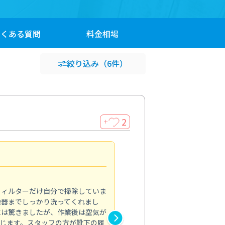
よくある
質問
料金
相場
絞り込み
（6件）
2
＋
浴室が明るく
5.0
フィルターだけ自分で掃除していま
掃除しても取れなかったカビや
換器までしっかり洗ってくれまし
がプロ。浴室が明るく感じるほ
には驚きましたが、作業後は空気が
の説明も丁寧で安心できました
じます。スタッフの方が靴下の履
と気分も全然違います。