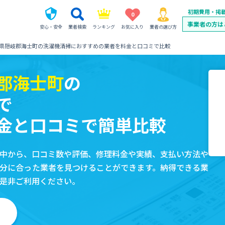
初期費用・掲
0
事業者の方は
安心・安全
業者検索
ランキング
お気に入り
業者の選び方
県隠岐郡海士町の洗濯機清掃におすすめの業者を料金と口コミで比較
郡海士町
の
で
金と口コミで簡単比較
中から、口コミ数や評価、修理料金や実績、支払い方法や
分に合った業者を見つけることができます。納得できる業
是非ご利用ください。