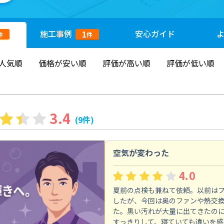
施工
事例
安心
ガイド
1
件
件
人気順
価格が安い順
評価が高い順
評価が低い順
3.4
(9件)
空気が変わった
4.0
夏前の点検も兼ねて依頼。以前は
したが、今回は奥のファンや熱交
た。黒い汚れが大量に出てきたの
すっきりして、寝ていても違いを感