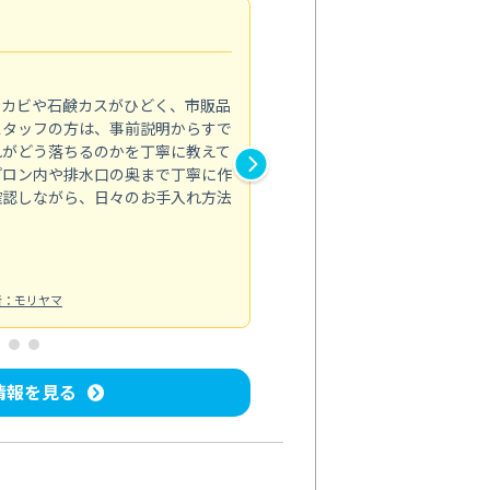
法人利用
5.0
のカビや石鹸カスがひどく、市販品
会社のトイレと洗面台清掃をス
スタッフの方は、事前説明からすで
てはオフィス対応が雑なところ
れがどう落ちるのかを丁寧に教えて
なみから言葉遣い、作業マナー
プロン内や排水口の奥まで丁寧に作
心して任せられました。
確認しながら、日々のお手入れ方法
トイレ清掃
投稿日：2024/09/09
投
者：モリヤマ
情報を見る