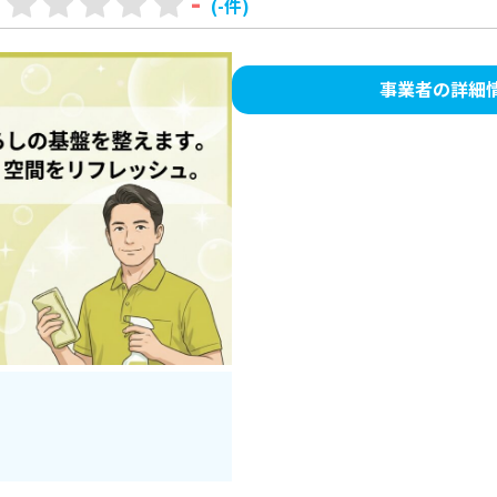
-
(-件)
事業者の詳細