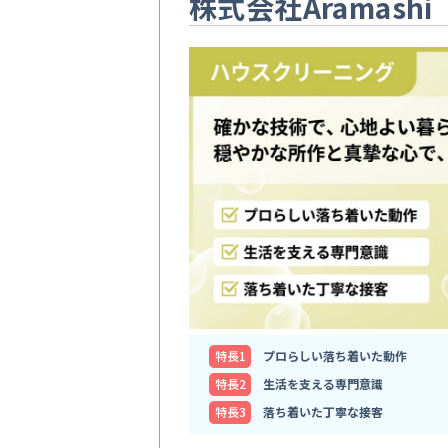
株式会社Aramashi
特⻑1
プロらしい落ち着いた動作
特⻑2
生活を支える専門意識
特⻑3
落ち着いた丁寧な接客