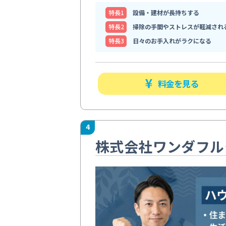
特⻑1
設備・建材が長持ちする
特⻑2
掃除の手間やストレスが軽減され
特⻑3
日々のお手入れがラクになる
料金を見る
4
株式会社ワンダフル