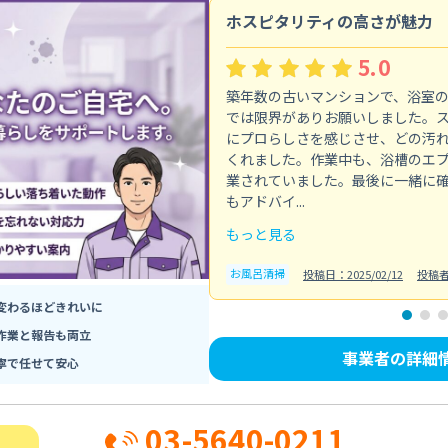
ホスピタリティの高さが魅力
5.0
築年数の古いマンションで、浴室
では限界がありお願いしました。
にプロらしさを感じさせ、どの汚
くれました。作業中も、浴槽のエ
業されていました。最後に一緒に
もアドバイ...
もっと見る
お風呂清掃
投稿日：2025/02/12
投稿
変わるほどきれいに
作業と報告も両立
事業者の詳細
寧で任せて安心
03-5640-0211