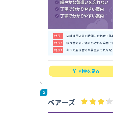
特⻑1
店舗は閉店後の時間に合わせて作
特⻑2
張り替えずに壁紙の汚れを染色で
特⻑3
靴下の履き替えや養生まで気を配
料金を見る
2
ベアーズ