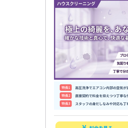
特⻑1
高圧洗浄でエアコン内部の空気が
特⻑2
直接契約で料金を抑えつつ丁寧な
特⻑3
スタッフの身だしなみや対応も丁
料金を見る