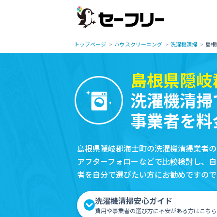
トップページ
ハウスクリーニング
洗濯機清掃
島根
島根県隠岐
洗濯機清掃
事業者を料
島根県隠岐郡海士町の洗濯機清掃業者の
アフターフォローなどで比較検討し、自
者を自分で選びたい方にお勧めですので
洗濯機清掃安心ガイド
費用や事業者の選び方に不安がある方はこちら