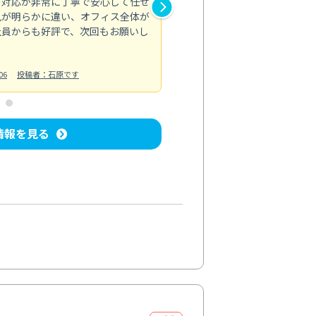
の対応が非常に丁寧で安心して任せ
もスムーズに進行。頑固な汚れ
風が明らかに違い、オフィス全体が
生まれ変わりました。料金も納
社員からも好評で、次回もお願いし
ています。
お風呂清掃
投稿日：2024/06/18
投
06
投稿者：石原です
情報を見る