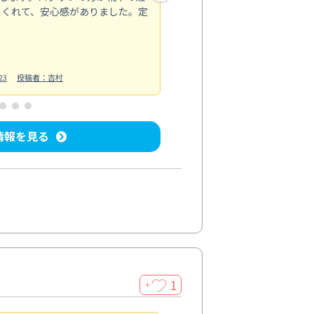
てくれて、安心感がありました。定
お風呂清掃
投稿日：2025/02/12
投
23
投稿者：吉村
情報を見る
1
＋