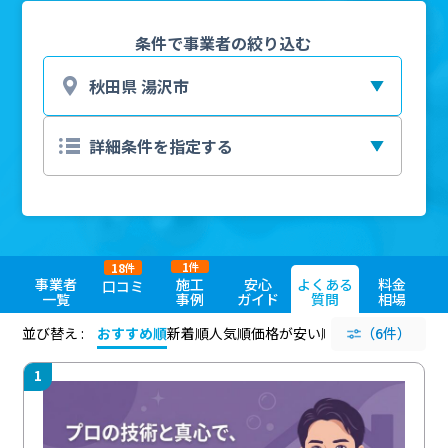
条件で事業者の絞り込む
1
18
件
件
事業者
施工
安心
よくある
料金
口コミ
一覧
事例
ガイド
質問
相場
並び替え :
おすすめ順
新着順
人気順
価格が安い順
評価が高い順
（6件）
評価
1