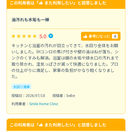
この利用者は「
また利用したい
」と回答しました
油汚れも水垢も一掃
5.0
0
参考になった
キッチンと浴室の汚れが目立ってきて、水回り全体をお願
いしました。IHコンロの焦げ付きや壁の油はねが落ち、シ
ンクのくすみも解消。浴室は鏡の水垢や排水口の汚れまで
取り除かれ、湿気っぽさが減って快適になりました。プロ
の仕上がりに満足し、家事の負担がかなり軽くなりまし
た。
水回り清掃
投稿日：2026/07/18
投稿者：bebe
利用業者：
Smile Home Clinic
この利用者は「
また利用したい
」と回答しました