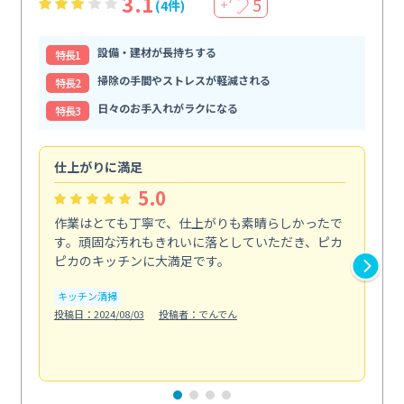
3.1
5
(4件)
＋
設備・建材が長持ちする
特⻑1
掃除の手間やストレスが軽減される
特⻑2
日々のお手入れがラクになる
特⻑3
仕上がりに満足
親
5.0
作業はとても丁寧で、仕上がりも素晴らしかったで
ス
す。頑固な汚れもきれいに落としていただき、ピカ
説
ピカのキッチンに大満足です。
の
い...
キッチン清掃
も
投稿日：2024/08/03
投稿者：でんでん
エ
投稿日