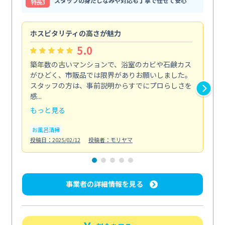
スタッフの身だしなみや対応も丁寧で任せて安心
特⻑3
ホスピタリティの高さが魅力
法
5.0
築年数の古いマンションで、浴室のカビや石鹸カス
会
がひどく、市販品では限界がありお願いしました。
し
スタッフの方は、事前説明からすでにプロらしさを
あ
感...
い...
もっと見る
も
お風呂清掃
ト
投稿日：2025/02/12
投稿者：モリヤマ
投稿日
事業者の詳細情報を見る