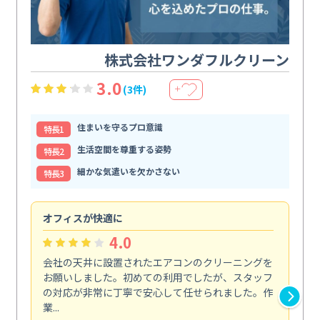
株式会社ワンダフルクリーン
3.0
(3件)
＋
住まいを守るプロ意識
特⻑1
生活空間を尊重する姿勢
特⻑2
細かな気遣いを欠かさない
特⻑3
オフィスが快適に
納
4.0
会社の天井に設置されたエアコンのクリーニングを
浴
お願いしました。初めての利用でしたが、スタッフ
終
の対応が非常に丁寧で安心して任せられました。作
き
業...
し...