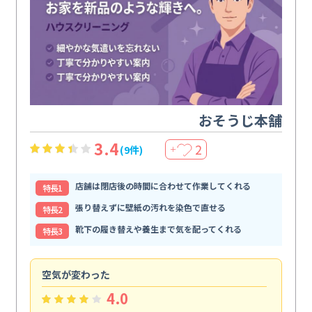
おそうじ本舗
3.4
2
(9件)
＋
店舗は閉店後の時間に合わせて作業してくれる
特⻑1
張り替えずに壁紙の汚れを染色で直せる
特⻑2
靴下の履き替えや養生まで気を配ってくれる
特⻑3
空気が変わった
浴
4.0