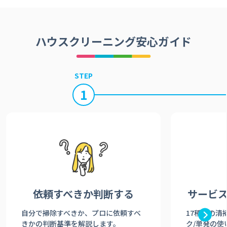
ハウスクリーニング安心ガイド
STEP
1
依頼すべきか
判断する
サービ
自分で掃除すべきか、プロに依頼すべ
17種類の清
きかの判断基準を解説します。
ク/単発の使