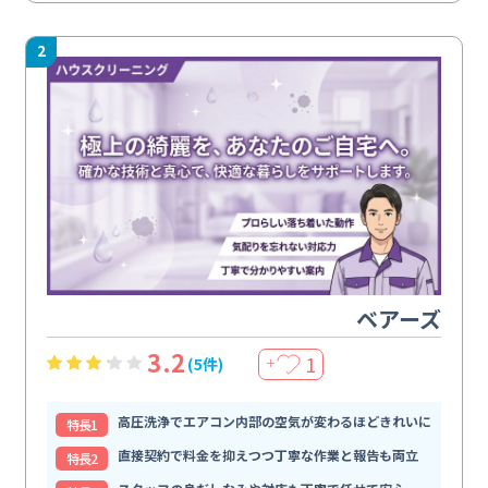
2
ベアーズ
3.2
1
(5件)
＋
高圧洗浄でエアコン内部の空気が変わるほどきれいに
特⻑1
直接契約で料金を抑えつつ丁寧な作業と報告も両立
特⻑2