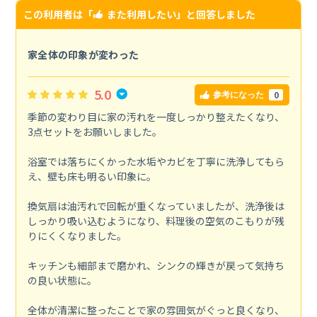
この利用者は「
また利用したい
」と回答しました
家全体の印象が変わった
5.0
0
参考になった
季節の変わり目に家の汚れを一度しっかり整えたくなり、
3点セットをお願いしました。
浴室では落ちにくかった水垢やカビを丁寧に洗浄してもら
え、壁も床も明るい印象に。
換気扇は油汚れで回転が重くなっていましたが、洗浄後は
しっかり吸い込むようになり、料理後の空気のこもりが残
りにくくなりました。
キッチンも細部まで磨かれ、シンクの輝きが戻って気持ち
の良い状態に。
全体が清潔に整ったことで家の雰囲気がぐっと良くなり、