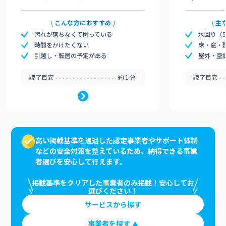
こんな方におすすめ
主
汚れが落ちなくて困っている
水回り（
時間をかけたくない
床・窓・
引越し・転居の予定がある
屋外・空
読了目安
約1分
読了目安
高い掲載基準を通過した認定事業者やサポート体制
などの安全対策を整えているため、納得できる事業
者選びを安心して行えます。
掲載基準をクリアした事業者のみ掲載！安心してお
選びください！
サービスから探す
事業者を探す