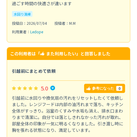
過ごす時間の快適さが違います
水回り清掃
投稿日：2026/07/04
投稿者：M.M
利用業者：
Ledope
この利用者は「
また利用したい
」と回答しました
引越前にまとめて依頼
5.0
0
参考になった
引越前に水回りや換気扇の汚れをリセットしたくて依頼し
ました。レンジフードは内部の油汚れまで落ち、キッチン
全体がすっきり。浴室のくすみや水垢も消え、排水口まわ
りまで清潔に。自分では落としきれなかった汚れが取れ、
部屋全体の印象が一気に明るくなりました。引き渡し時に
胸を張れる状態になり、満足しています。