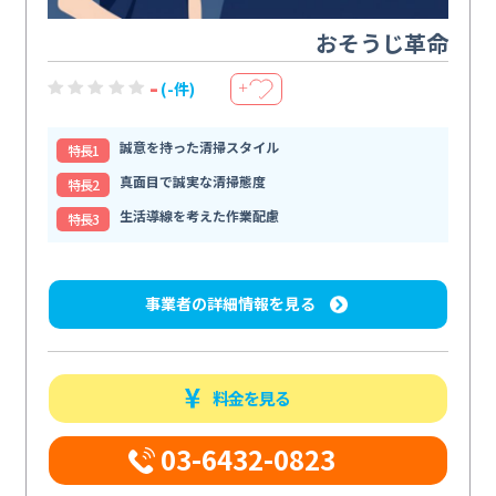
おそうじ革命
-
(-件)
＋
誠意を持った清掃スタイル
特⻑1
真面目で誠実な清掃態度
特⻑2
生活導線を考えた作業配慮
特⻑3
事業者の詳細情報を見る
料金を見る
03-6432-0823