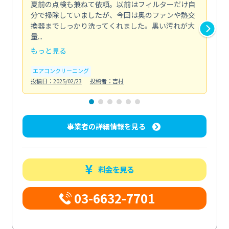
夏前の点検も兼ねて依頼。以前はフィルターだけ自
掃
分で掃除していましたが、今回は奥のファンや熱交
た
換器までしっかり洗ってくれました。黒い汚れが大
キ
量...
安...
もっと見る
も
エアコンクリーニング
お
投稿日：2025/02/23
投稿者：吉村
投稿日
事業者の詳細情報を見る
料金を見る
03-6632-7701