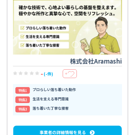
株式会社Aramashi
-
(-件)
＋
プロらしい落ち着いた動作
特⻑1
生活を支える専門意識
特⻑2
落ち着いた丁寧な接客
特⻑3
事業者の詳細情報を見る