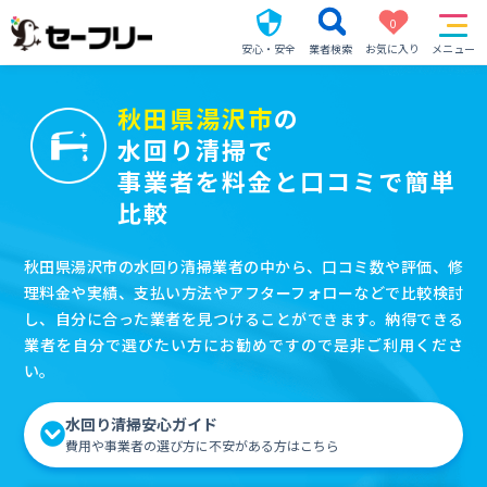
0
安心・安全
業者検索
お気に入り
メニュー
秋田県湯沢市
の
水回り清掃で
事業者を料金と口コミで簡単
比較
秋田県湯沢市の水回り清掃業者の中から、口コミ数や評価、修
理料金や実績、支払い方法やアフターフォローなどで比較検討
し、自分に合った業者を見つけることができます。納得できる
業者を自分で選びたい方にお勧めですので是非ご利用くださ
い。
水回り清掃安心ガイド
費用や事業者の選び方に不安がある方はこちら