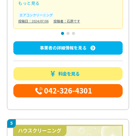
もっと見る
も
エアコンクリーニング
お
投稿日：2024/07/06
投稿者：石原です
投稿日
事業者の詳細情報を見る
料金を見る
042-326-4301
5