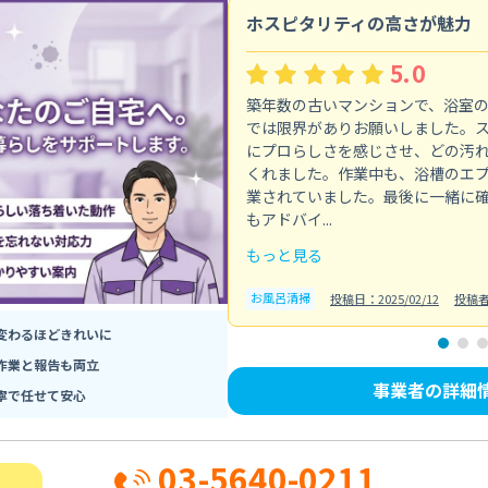
ホスピタリティの高さが魅力
5.0
築年数の古いマンションで、浴室
では限界がありお願いしました。
にプロらしさを感じさせ、どの汚
くれました。作業中も、浴槽のエ
業されていました。最後に一緒に
もアドバイ...
もっと見る
お風呂清掃
投稿日：2025/02/12
投稿
変わるほどきれいに
作業と報告も両立
事業者の詳細
寧で任せて安心
03-5640-0211