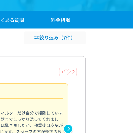
よくある
質問
料金
相場
絞り込み
（7件）
2
＋
浴室が明るく
5.0
フィルターだけ自分で掃除していま
掃除しても取れなかったカビや
換器までしっかり洗ってくれまし
がプロ。浴室が明るく感じるほ
には驚きましたが、作業後は空気が
の説明も丁寧で安心できました
じます。スタッフの方が靴下の履
と気分も全然違います。