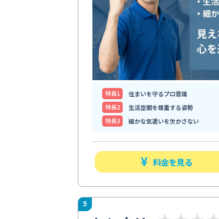
特⻑1
住まいを守るプロ意識
特⻑2
生活空間を尊重する姿勢
特⻑3
細かな気遣いを欠かさない
料金を見る
5