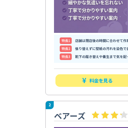
特⻑1
店舗は閉店後の時間に合わせて作
特⻑2
張り替えずに壁紙の汚れを染色で
特⻑3
靴下の履き替えや養生まで気を配
料金を見る
2
ベアーズ