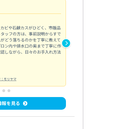
法人利用
5.0
のカビや石鹸カスがひどく、市販品
会社のトイレと洗面台清掃をス
スタッフの方は、事前説明からすで
てはオフィス対応が雑なところ
れがどう落ちるのかを丁寧に教えて
なみから言葉遣い、作業マナー
プロン内や排水口の奥まで丁寧に作
心して任せられました。
確認しながら、日々のお手入れ方法
トイレ清掃
投稿日：2024/09/09
投
者：モリヤマ
情報を見る