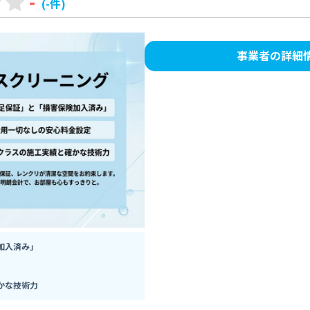
-
(-件)
事業者の詳細
加入済み」
かな技術力