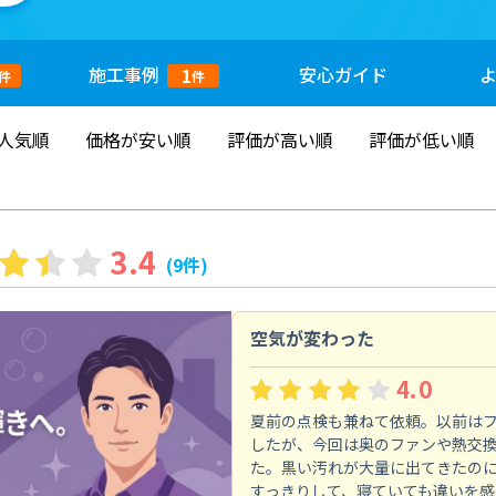
施工
事例
安心
ガイド
1
件
件
人気順
価格が安い順
評価が高い順
評価が低い順
3.4
(9件)
空気が変わった
4.0
夏前の点検も兼ねて依頼。以前は
したが、今回は奥のファンや熱交
た。黒い汚れが大量に出てきたの
すっきりして、寝ていても違いを感