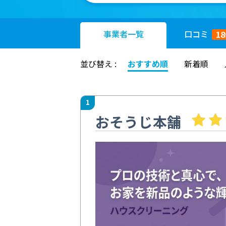
事業者
一覧
口コミ
18
並び替え :
おすすめ順
新着順
1
おそうじ本舗