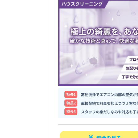
特⻑1
高圧洗浄でエアコン内部の空気が
特⻑2
直接契約で料金を抑えつつ丁寧な
特⻑3
スタッフの身だしなみや対応も丁
料金を見る