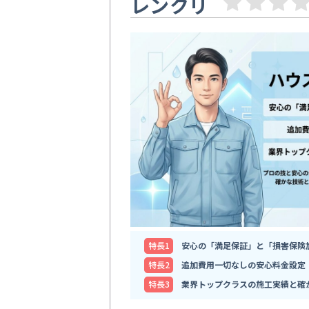
レンクリ
特⻑1
安心の「満足保証」と「損害保険
特⻑2
追加費用一切なしの安心料金設定
特⻑3
業界トップクラスの施工実績と確