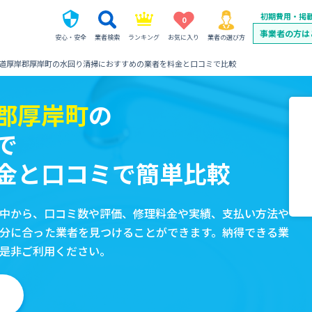
初期費用・掲
0
事業者の方は
安心・安全
業者検索
ランキング
お気に入り
業者の選び方
道厚岸郡厚岸町の水回り清掃におすすめの業者を料金と口コミで比較
郡厚岸町
の
で
金と口コミで簡単比較
中から、口コミ数や評価、修理料金や実績、支払い方法や
分に合った業者を見つけることができます。納得できる業
是非ご利用ください。