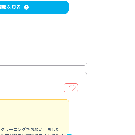
情報を見る
＋
納得のサービス
5.0
のクリーニングをお願いしました。
浴室の清掃を依頼しました。ス