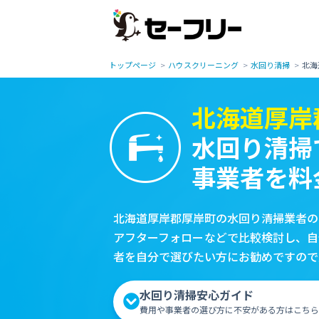
トップページ
ハウスクリーニング
水回り清掃
北海
北海道厚岸
水回り清掃
事業者を料
北海道厚岸郡厚岸町の水回り清掃業者の
アフターフォローなどで比較検討し、自
者を自分で選びたい方にお勧めですので
水回り清掃安心ガイド
費用や事業者の選び方に不安がある方はこちら