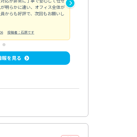
の対応が非常に丁寧で安心して任せ
もスムーズに進行。頑固な汚れ
風が明らかに違い、オフィス全体が
生まれ変わりました。料金も納
社員からも好評で、次回もお願いし
ています。
お風呂清掃
投稿日：2024/06/18
投
06
投稿者：石原です
情報を見る