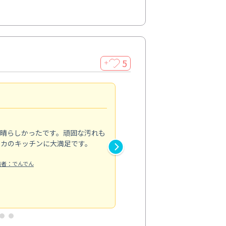
5
＋
親切で丁寧な作業
5.0
素晴らしかったです。頑固な汚れも
スタッフの方は非常に親切で、
ピカのキッチンに大満足です。
き安心感がありました。エアコ
り快適に感じています。丁寧な
稿者：でんでん
エアコンクリーニング
投稿日：2024/