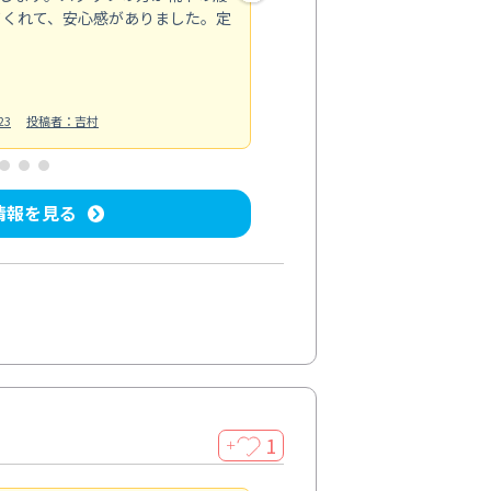
てくれて、安心感がありました。定
お風呂清掃
投稿日：2025/02/12
投
23
投稿者：吉村
情報を見る
1
＋