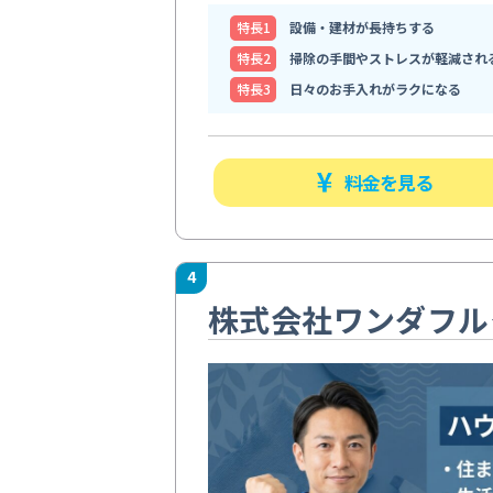
特⻑1
設備・建材が長持ちする
特⻑2
掃除の手間やストレスが軽減され
特⻑3
日々のお手入れがラクになる
料金を見る
4
株式会社ワンダフル