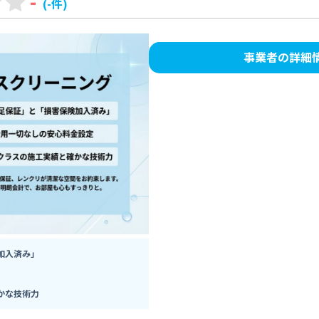
-
(-件)
事業者の詳細
加入済み」
かな技術力