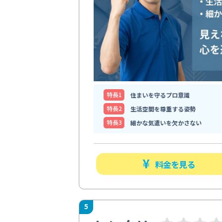
特⻑1
住まいを守るプロ意識
特⻑2
生活空間を尊重する姿勢
特⻑3
細かな気遣いを欠かさない
料金を見る
5