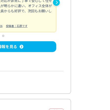
の対応が非常に丁寧で安心して任せ
もスムーズに進行。頑固な汚れ
風が明らかに違い、オフィス全体が
生まれ変わりました。料金も納
社員からも好評で、次回もお願いし
ています。
お風呂清掃
投稿日：2024/06/18
投
06
投稿者：石原です
情報を見る