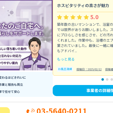
ホスピタリティの高さが魅力
5.0
築年数の古いマンションで、浴室
では限界がありお願いしました。
にプロらしさを感じさせ、どの汚
くれました。作業中も、浴槽のエ
業されていました。最後に一緒に
もアドバイ...
もっと見る
お風呂清掃
投稿日：2025/02/12
投稿
変わるほどきれいに
作業と報告も両立
事業者の詳細
寧で任せて安心
03-5640-0211