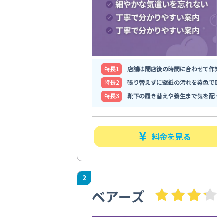
特⻑1
店舗は閉店後の時間に合わせて作
特⻑2
張り替えずに壁紙の汚れを染色で
特⻑3
靴下の履き替えや養生まで気を配
料金を見る
2
ベアーズ