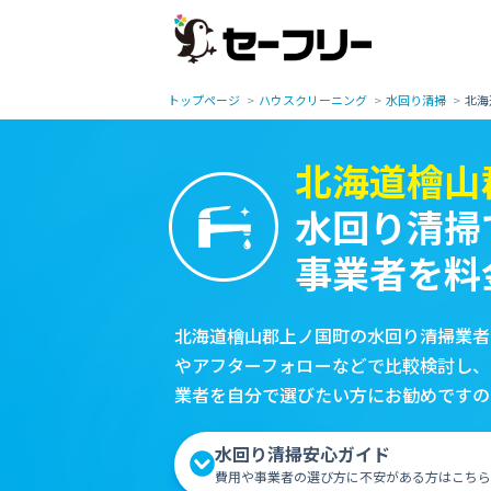
トップページ
ハウスクリーニング
水回り清掃
北海
北海道檜山
水回り清掃
事業者を料
北海道檜山郡上ノ国町の水回り清掃業者
やアフターフォローなどで比較検討し、
業者を自分で選びたい方にお勧めですの
水回り清掃安心ガイド
費用や事業者の選び方に不安がある方はこちら