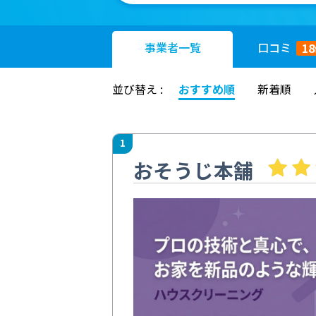
事業者
一覧
口コミ
18
並び替え :
おすすめ順
新着順
1
おそうじ本舗