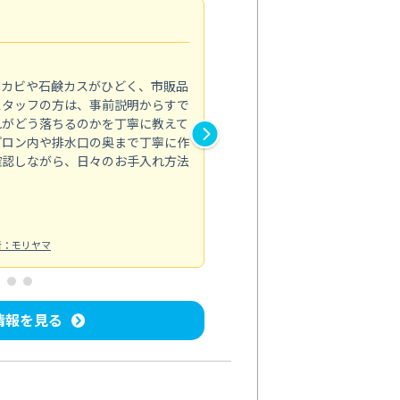
法人利用
5.0
のカビや石鹸カスがひどく、市販品
会社のトイレと洗面台清掃をス
スタッフの方は、事前説明からすで
てはオフィス対応が雑なところ
れがどう落ちるのかを丁寧に教えて
なみから言葉遣い、作業マナー
プロン内や排水口の奥まで丁寧に作
心して任せられました。
確認しながら、日々のお手入れ方法
トイレ清掃
投稿日：2024/09/09
投
者：モリヤマ
情報を見る