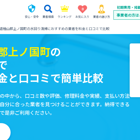
初期費用・掲
0
事業者の方は
安心・安全
業者検索
ランキング
お気に入り
業者の選び方
道檜山郡上ノ国町の水回り清掃におすすめの業者を料金と口コミで比較
郡上ノ国町
の
で
金と口コミで簡単比較
の中から、口コミ数や評価、修理料金や実績、支払い方法
自分に合った業者を見つけることができます。納得できる
で是非ご利用ください。