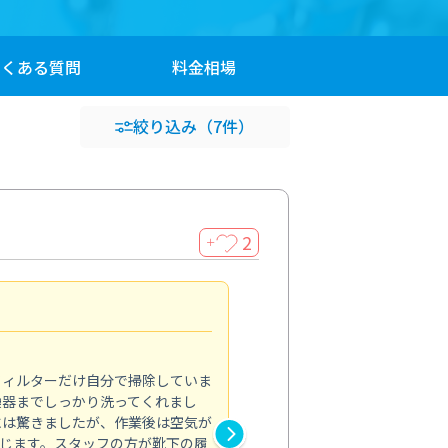
よくある
質問
料金
相場
絞り込み
（7件）
2
＋
浴室が明るく
5.0
フィルターだけ自分で掃除していま
掃除しても取れなかったカビや
換器までしっかり洗ってくれまし
がプロ。浴室が明るく感じるほ
には驚きましたが、作業後は空気が
の説明も丁寧で安心できました
じます。スタッフの方が靴下の履
と気分も全然違います。