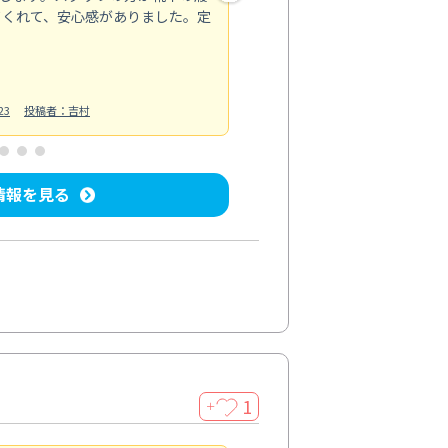
てくれて、安心感がありました。定
お風呂清掃
投稿日：2025/02/12
投
23
投稿者：吉村
情報を見る
1
＋