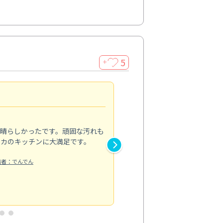
5
＋
親切で丁寧な作業
5.0
素晴らしかったです。頑固な汚れも
スタッフの方は非常に親切で、
ピカのキッチンに大満足です。
き安心感がありました。エアコ
り快適に感じています。丁寧な
稿者：でんでん
エアコンクリーニング
投稿日：2024/