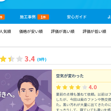
施工
事例
安心
ガイド
1
件
件
人気順
価格が安い順
評価が高い順
評価が低い順
3.4
(9件)
空気が変わった
4.0
夏前の点検も兼ねて依頼。以前は
したが、今回は奥のファンや熱交
た。黒い汚れが大量に出てきたの
すっきりして、寝ていても違いを感