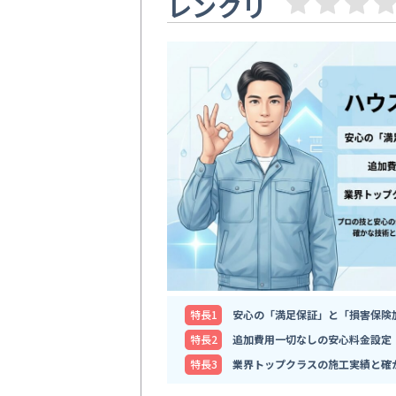
レンクリ
特⻑1
安心の「満足保証」と「損害保険
特⻑2
追加費用一切なしの安心料金設定
特⻑3
業界トップクラスの施工実績と確