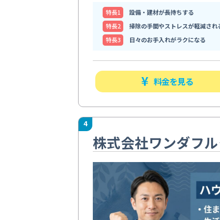
特⻑1
設備・建材が長持ちする
特⻑2
掃除の手間やストレスが軽減され
特⻑3
日々のお手入れがラクになる
料金を見る
4
株式会社ワンダフル