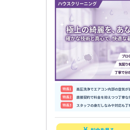
特⻑1
高圧洗浄でエアコン内部の空気が
特⻑2
直接契約で料金を抑えつつ丁寧な
特⻑3
スタッフの身だしなみや対応も丁
料金を見る