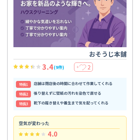
おそうじ本舗
3.4
2
(9件)
＋
店舗は閉店後の時間に合わせて作業してくれる
特⻑1
張り替えずに壁紙の汚れを染色で直せる
特⻑2
靴下の履き替えや養生まで気を配ってくれる
特⻑3
空気が変わった
浴
4.0