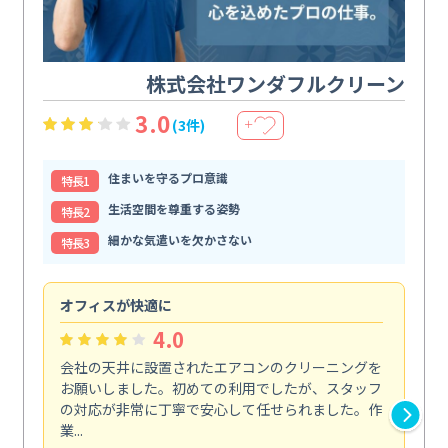
株式会社ワンダフルクリーン
3.0
(3件)
＋
住まいを守るプロ意識
特⻑1
生活空間を尊重する姿勢
特⻑2
細かな気遣いを欠かさない
特⻑3
オフィスが快適に
納
4.0
会社の天井に設置されたエアコンのクリーニングを
浴
お願いしました。初めての利用でしたが、スタッフ
終
の対応が非常に丁寧で安心して任せられました。作
き
業...
し...