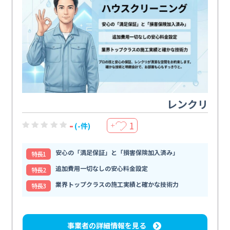
レンクリ
-
1
(-件)
＋
安心の「満足保証」と「損害保険加入済み」
特⻑1
追加費用一切なしの安心料金設定
特⻑2
業界トップクラスの施工実績と確かな技術力
特⻑3
事業者の詳細情報を見る