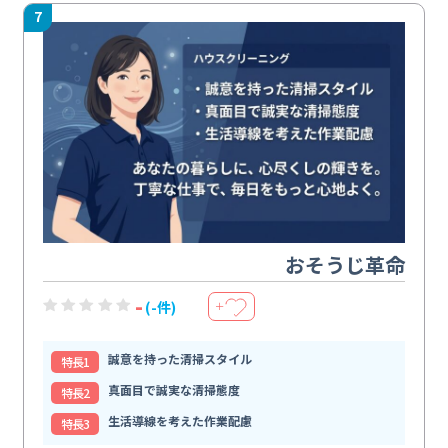
7
おそうじ革命
-
(-件)
＋
誠意を持った清掃スタイル
特⻑1
真面目で誠実な清掃態度
特⻑2
生活導線を考えた作業配慮
特⻑3