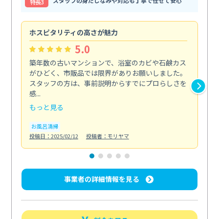
スタッフの身だしなみや対応も丁寧で任せて安心
特⻑3
ホスピタリティの高さが魅力
法
5.0
築年数の古いマンションで、浴室のカビや石鹸カス
会
がひどく、市販品では限界がありお願いしました。
し
スタッフの方は、事前説明からすでにプロらしさを
あ
感...
い...
もっと見る
も
お風呂清掃
ト
投稿日：2025/02/12
投稿者：モリヤマ
投稿日
事業者の詳細情報を見る