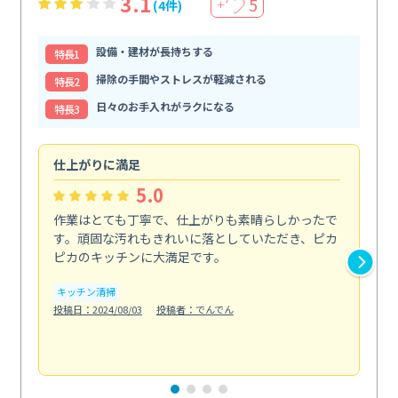
3.1
5
(4件)
＋
設備・建材が長持ちする
特⻑1
掃除の手間やストレスが軽減される
特⻑2
日々のお手入れがラクになる
特⻑3
仕上がりに満足
親
5.0
作業はとても丁寧で、仕上がりも素晴らしかったで
ス
す。頑固な汚れもきれいに落としていただき、ピカ
説
ピカのキッチンに大満足です。
の
い...
キッチン清掃
も
投稿日：2024/08/03
投稿者：でんでん
エ
投稿日