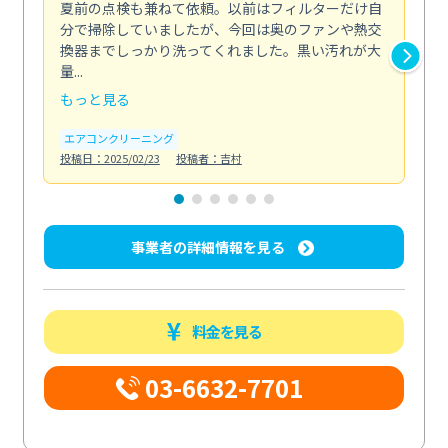
夏前の点検も兼ねて依頼。以前はフィルターだけ自
掃
分で掃除していましたが、今回は奥のファンや熱交
た
換器までしっかり洗ってくれました。黒い汚れが大
キ
量...
安...
もっと見る
も
エアコンクリーニング
お
投稿日：2025/02/23
投稿者：吉村
投稿日
事業者の詳細情報を見る
料金を見る
03-6632-7701