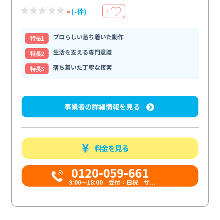
-
(-件)
＋
プロらしい落ち着いた動作
特⻑1
生活を支える専門意識
特⻑2
落ち着いた丁寧な接客
特⻑3
事業者の詳細情報を見る
料金を見る
0120-059-661
9:00〜18:00 受付：日祝 サ...