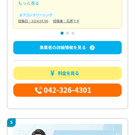
もっと見る
も
エアコンクリーニング
お
投稿日：2024/07/06
投稿者：石原です
投稿日
事業者の詳細情報を見る
料金を見る
042-326-4301
5