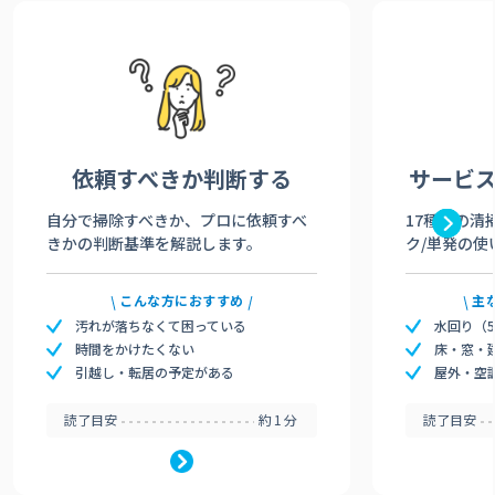
依頼すべきか
判断する
サービ
自分で掃除すべきか、プロに依頼すべ
17種類の清
きかの判断基準を解説します。
ク/単発の使
こんな方におすすめ
主
汚れが落ちなくて困っている
水回り（
時間をかけたくない
床・窓・
引越し・転居の予定がある
屋外・空
読了目安
約1分
読了目安