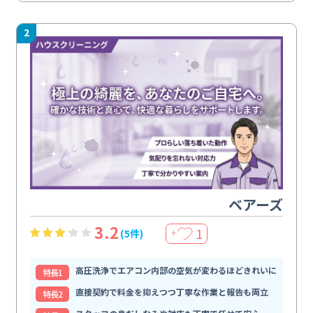
2
ベアーズ
3.2
1
(5件)
＋
高圧洗浄でエアコン内部の空気が変わるほどきれいに
特⻑1
直接契約で料金を抑えつつ丁寧な作業と報告も両立
特⻑2