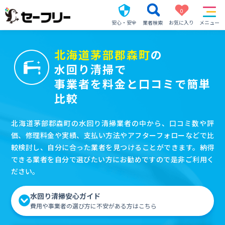
0
安心・安全
業者検索
お気に入り
メニュー
北海道茅部郡森町
の
水回り清掃で
事業者を料金と口コミで簡単
比較
北海道茅部郡森町の水回り清掃業者の中から、口コミ数や評
価、修理料金や実績、支払い方法やアフターフォローなどで比
較検討し、自分に合った業者を見つけることができます。納得
できる業者を自分で選びたい方にお勧めですので是非ご利用く
ださい。
水回り清掃安心ガイド
費用や事業者の選び方に不安がある方はこちら