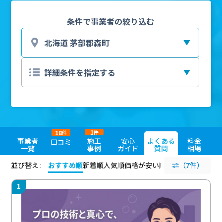
条件で事業者の絞り込む
1
18
件
件
事業者
施工
安心
よくある
料金
口コミ
一覧
事例
ガイド
質問
相場
並び替え :
おすすめ順
新着順
人気順
価格が安い順
評価が高い順
（7件）
評価
1