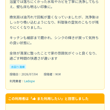
浴室では落ちにくかった水垢やカビを丁寧に洗浄してもら
え、壁も床も明るい印象に。
換気扇は油汚れで回転が重くなっていましたが、洗浄後は
しっかり吸い込むようになり、料理後の空気のこもりが残
りにくくなりました。
キッチンも細部まで磨かれ、シンクの輝きが戻って気持ち
の良い状態に。
全体が清潔に整ったことで家の雰囲気がぐっと良くなり、
過ごす時間の快適さが違います
水回り清掃
投稿日：2026/07/04
投稿者：M.M
利用業者：
Ledope
この利用者は「
また利用したい
」と回答しました