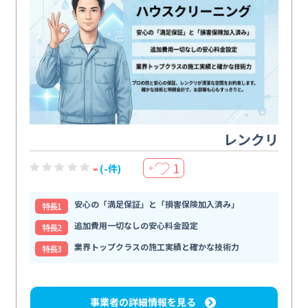
レンクリ
-
1
(-件)
＋
安心の「満足保証」と「損害保険加入済み」
特⻑1
追加費用一切なしの安心料金設定
特⻑2
業界トップクラスの施工実績と確かな技術力
特⻑3
事業者の詳細情報を見る