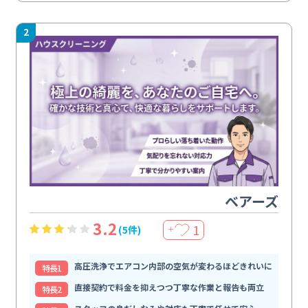
2
ベアーズ
3.2
1
(5件)
＋
高圧洗浄でエアコン内部の空気が変わるほどきれいに
特⻑1
直接契約で料金を抑えつつ丁寧な作業と報告も両立
特⻑2