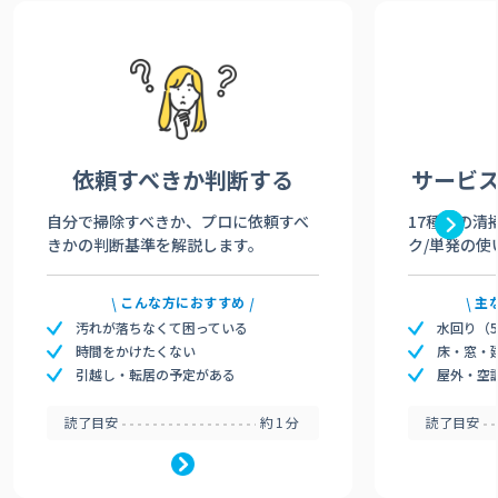
依頼すべきか
判断する
サービ
自分で掃除すべきか、プロに依頼すべ
17種類の清
きかの判断基準を解説します。
ク/単発の使
こんな方におすすめ
主
汚れが落ちなくて困っている
水回り（
時間をかけたくない
床・窓・
引越し・転居の予定がある
屋外・空
読了目安
約1分
読了目安