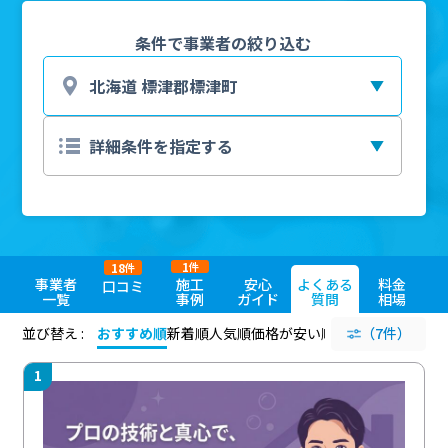
条件で事業者の絞り込む
1
18
件
件
事業者
施工
安心
よくある
料金
口コミ
一覧
事例
ガイド
質問
相場
並び替え :
おすすめ順
新着順
人気順
価格が安い順
評価が高い順
（7件）
評価
1