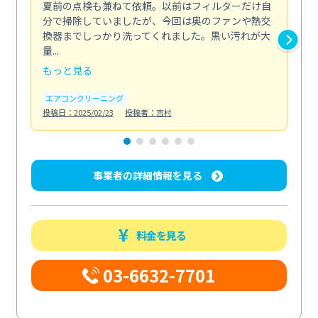
夏前の点検も兼ねて依頼。以前はフィルターだけ自
掃
分で掃除していましたが、今回は奥のファンや熱交
た
換器までしっかり洗ってくれました。黒い汚れが大
キ
量...
安...
もっと見る
も
エアコンクリーニング
お
投稿日：2025/02/23
投稿者：吉村
投稿日
事業者の詳細情報を見る
料金を見る
03-6632-7701