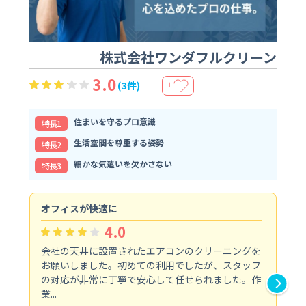
株式会社ワンダフルクリーン
3.0
(3件)
＋
住まいを守るプロ意識
特⻑1
生活空間を尊重する姿勢
特⻑2
細かな気遣いを欠かさない
特⻑3
オフィスが快適に
納
4.0
会社の天井に設置されたエアコンのクリーニングを
浴
お願いしました。初めての利用でしたが、スタッフ
終
の対応が非常に丁寧で安心して任せられました。作
き
業...
し...