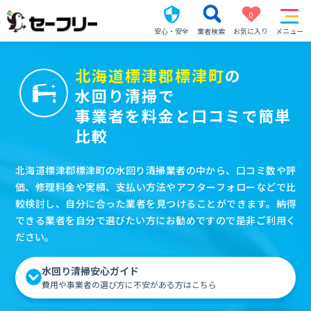
0
安心・安全
業者検索
お気に入り
メニュー
北海道標津郡標津町
の
水回り清掃で
事業者を料金と口コミで簡単
比較
北海道標津郡標津町の水回り清掃業者の中から、口コミ数や評
価、修理料金や実績、支払い方法やアフターフォローなどで比
較検討し、自分に合った業者を見つけることができます。納得
できる業者を自分で選びたい方にお勧めですので是非ご利用く
ださい。
水回り清掃安心ガイド
費用や事業者の選び方に不安がある方はこちら