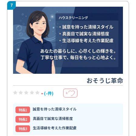
7
おそうじ革命
-
(-件)
＋
誠意を持った清掃スタイル
特⻑1
真面目で誠実な清掃態度
特⻑2
生活導線を考えた作業配慮
特⻑3