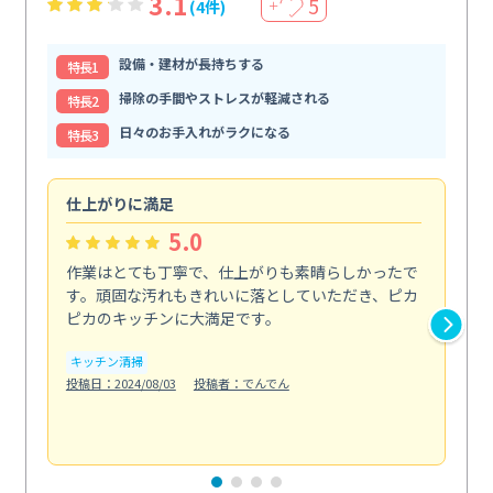
3.1
5
(4件)
＋
設備・建材が長持ちする
特⻑1
掃除の手間やストレスが軽減される
特⻑2
日々のお手入れがラクになる
特⻑3
仕上がりに満足
親
5.0
作業はとても丁寧で、仕上がりも素晴らしかったで
ス
す。頑固な汚れもきれいに落としていただき、ピカ
説
ピカのキッチンに大満足です。
の
い...
キッチン清掃
も
投稿日：2024/08/03
投稿者：でんでん
エ
投稿日