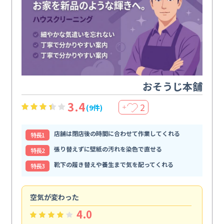
おそうじ本舗
3.4
2
(9件)
＋
店舗は閉店後の時間に合わせて作業してくれる
特⻑1
張り替えずに壁紙の汚れを染色で直せる
特⻑2
靴下の履き替えや養生まで気を配ってくれる
特⻑3
空気が変わった
浴
4.0