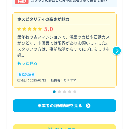
スタッフの身だしなみや対応も丁寧で任せて安心
特⻑3
ホスピタリティの高さが魅力
法
5.0
築年数の古いマンションで、浴室のカビや石鹸カス
会
がひどく、市販品では限界がありお願いしました。
し
スタッフの方は、事前説明からすでにプロらしさを
あ
感...
い...
もっと見る
も
お風呂清掃
ト
投稿日：2025/02/12
投稿者：モリヤマ
投稿日
事業者の詳細情報を見る