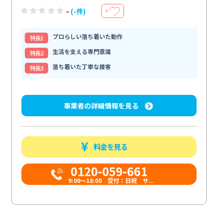
-
(-件)
＋
プロらしい落ち着いた動作
特⻑1
生活を支える専門意識
特⻑2
落ち着いた丁寧な接客
特⻑3
事業者の詳細情報を見る
料金を見る
0120-059-661
9:00〜18:00 受付：日祝 サ...