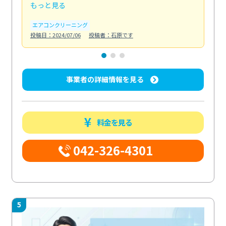
もっと見る
も
エアコンクリーニング
お
投稿日：2024/07/06
投稿者：石原です
投稿日
事業者の詳細情報を見る
料金を見る
042-326-4301
5