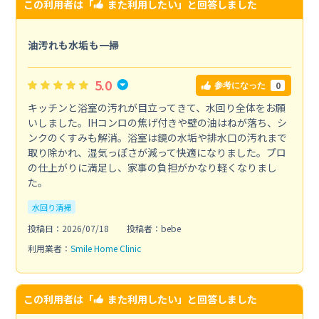
この利用者は「
また利用したい
」と回答しました
油汚れも水垢も一掃
5.0
0
参考になった
キッチンと浴室の汚れが目立ってきて、水回り全体をお願
いしました。IHコンロの焦げ付きや壁の油はねが落ち、シ
ンクのくすみも解消。浴室は鏡の水垢や排水口の汚れまで
取り除かれ、湿気っぽさが減って快適になりました。プロ
の仕上がりに満足し、家事の負担がかなり軽くなりまし
た。
水回り清掃
投稿日：2026/07/18
投稿者：bebe
利用業者：
Smile Home Clinic
この利用者は「
また利用したい
」と回答しました