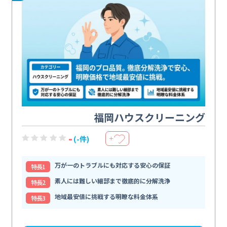
福岡ハウスクリーニング
-
(-件)
＋
万が一のトラブルにも対応する安心の保証
特⻑1
素人には難しい細部まで徹底的に分解洗浄
特⻑2
地域最安値に挑戦する明瞭な料金体系
特⻑3