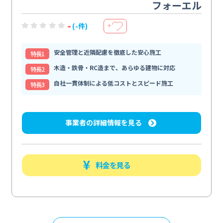
フォーエル
-
(-件)
＋
安全管理と近隣配慮を徹底した安心施工
特⻑1
木造・鉄骨・RC造まで、あらゆる建物に対応
特⻑2
自社一貫体制による低コストとスピード施工
特⻑3
事業者の詳細情報を見る
料金を見る