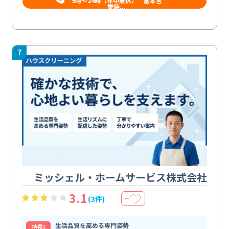
9時〜24時（年中無休） 基本営
業時...
7
ミッシェル・ホームサービス株式会社
3.1
(3件)
＋
生活品質を高める専門姿勢
特⻑1