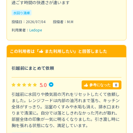
過ごす時間の快適さが違います
水回り清掃
投稿日：2026/07/04
投稿者：M.M
利用業者：
Ledope
この利用者は「
また利用したい
」と回答しました
引越前にまとめて依頼
5.0
0
参考になった
引越前に水回りや換気扇の汚れをリセットしたくて依頼し
ました。レンジフードは内部の油汚れまで落ち、キッチン
全体がすっきり。浴室のくすみや水垢も消え、排水口まわ
りまで清潔に。自分では落としきれなかった汚れが取れ、
部屋全体の印象が一気に明るくなりました。引き渡し時に
胸を張れる状態になり、満足しています。