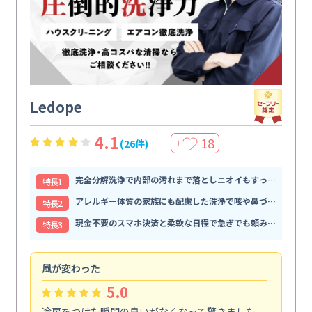
Ledope
4.1
18
(26件)
＋
完全分解洗浄で内部の汚れまで落としニオイもすっきり解消
特⻑1
アレルギー体質の家族にも配慮した洗浄で咳や鼻づまりが和らぐ
特⻑2
現金不要のスマホ決済と柔軟な日程で急ぎでも頼みやすい
特⻑3
風が変わった
家
5.0
冷房をつけた瞬間の臭いがなくなって驚きました。
季