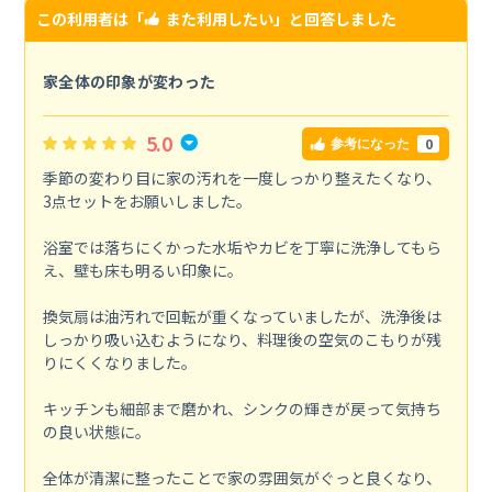
この利用者は「
また利用したい
」と回答しました
家全体の印象が変わった
5.0
0
参考になった
季節の変わり目に家の汚れを一度しっかり整えたくなり、
3点セットをお願いしました。
浴室では落ちにくかった水垢やカビを丁寧に洗浄してもら
え、壁も床も明るい印象に。
換気扇は油汚れで回転が重くなっていましたが、洗浄後は
しっかり吸い込むようになり、料理後の空気のこもりが残
りにくくなりました。
キッチンも細部まで磨かれ、シンクの輝きが戻って気持ち
の良い状態に。
全体が清潔に整ったことで家の雰囲気がぐっと良くなり、