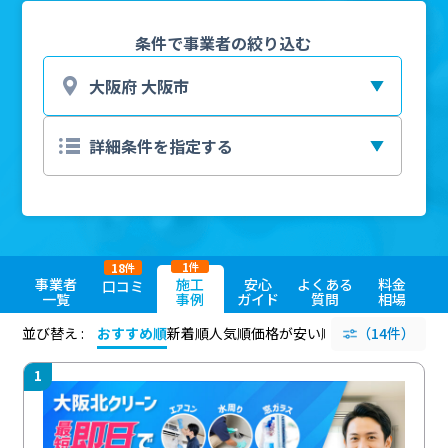
条件で事業者の絞り込む
1
18
件
件
事業者
施工
安心
よくある
料金
口コミ
一覧
事例
ガイド
質問
相場
並び替え :
おすすめ順
新着順
人気順
価格が安い順
評価が高い順
（14件）
評価
1