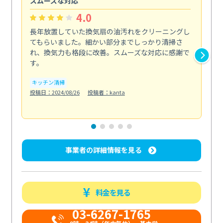
スムーズな対応
汚
4.0
長年放置していた換気扇の油汚れをクリーニングし
バ
てもらいました。細かい部分までしっかり清掃さ
な
れ、換気力も格段に改善。スムーズな対応に感謝で
ら
す。
そ...
も
キッチン清掃
投稿日：2024/08/26
投稿者：kanta
ベラ
投稿日
事業者の詳細情報を見る
料金を見る
03-6267-1765