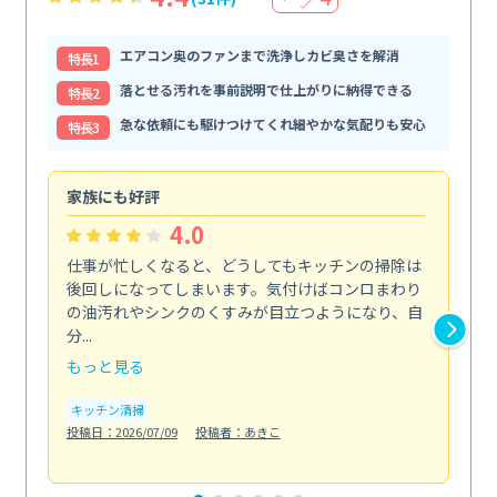
エアコン奥のファンまで洗浄しカビ臭さを解消
特⻑1
落とせる汚れを事前説明で仕上がりに納得できる
特⻑2
急な依頼にも駆けつけてくれ細やかな気配りも安心
特⻑3
家族にも好評
自
4.0
仕事が忙しくなると、どうしてもキッチンの掃除は
外
後回しになってしまいます。気付けばコンロまわり
と
の油汚れやシンクのくすみが目立つようになり、自
解
分...
伝...
もっと見る
も
キッチン清掃
エ
投稿日：2026/07/09
投稿者：あきこ
投稿日