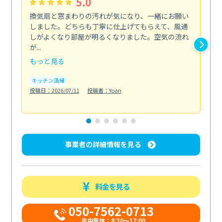
5.0
換気扇と窓まわりの汚れが気になり、一緒にお願い
夏
しました。どちらも丁寧に仕上げてもらえて、風通
さ
しがよくなり部屋が明るくなりました。空気の流れ
洗
が...
改...
もっと見る
も
キッチン清掃
エ
投稿日：2026/07/11
投稿者：Yoan
投稿日
事業者の詳細情報を見る
料金を見る
050-7562-0713
年中無休：8:30〜17:00