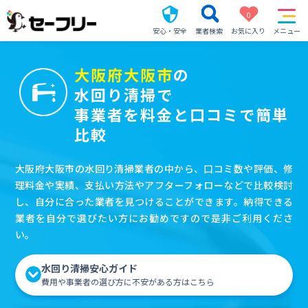
0
安心・安全
業者検索
お気に入り
メニュー
大阪府大阪市
の
水回り清掃で
事業者を料金と口コミで簡単
比較
大阪府大阪市の水回り清掃業者の中から、口コミ数や評価、修
理料金や実績、支払い方法やアフターフォローなどで比較検討
し、自分に合った業者を見つけることができます。納得できる
業者を自分で選びたい方にお勧めですので是非ご利用くださ
い。
水回り清掃安心ガイド
費用や事業者の選び方に不安がある方はこちら