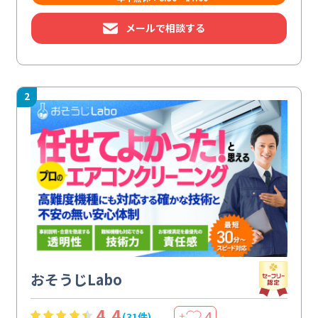
メールで相談する
2
おそうじLabo
4.4
4
(31件)
＋