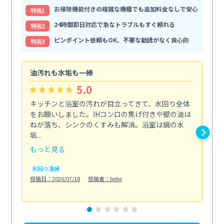
お掃除機能付きの複雑な機種でも追加料金なしで安心
特⻑1
24時間即日対応で急なトラブルもすぐ頼れる
特⻑2
ピンポイント依頼もOK、不要な勧誘がなく良心的
特⻑3
油汚れも水垢も一掃
引
5.0
キッチンと浴室の汚れが目立ってきて、水回り全体
引
をお願いしました。IHコンロの焦げ付きや壁の油は
依
ねが落ち、シンクのくすみも解消。浴室は鏡の水
ち
垢...
も...
もっと見る
も
水回り清掃
水
投稿日：2026/07/18
投稿者：bebe
投稿日