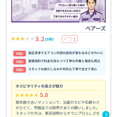
ベアーズ
3.2
1
(5件)
＋
高圧洗浄でエアコン内部の空気が変わるほどきれいに
特⻑1
直接契約で料金を抑えつつ丁寧な作業と報告も両立
特⻑2
スタッフの身だしなみや対応も丁寧で任せて安心
特⻑3
ホスピタリティの高さが魅力
法
5.0
築年数の古いマンションで、浴室のカビや石鹸カス
会
がひどく、市販品では限界がありお願いしました。
し
スタッフの方は、事前説明からすでにプロらしさを
あ