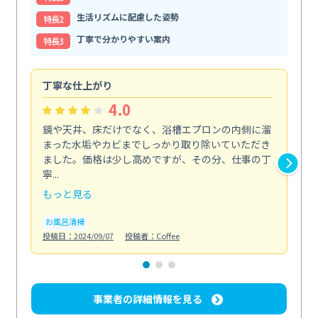
生活リズムに配慮した姿勢
特⻑2
丁寧で分かりやすい案内
特⻑3
丁寧な仕上がり
内
4.0
鏡や天井、床だけでなく、浴槽エプロンの内側に溜
エ
まった水垢やカビまでしっかり取り除いていただき
部
ました。価格は少し高めですが、その分、仕事の丁
ま
寧...
え...
もっと見る
も
お風呂清掃
エ
投稿日：2024/09/07
投稿者：Coffee
投稿日
事業者の詳細情報を見る