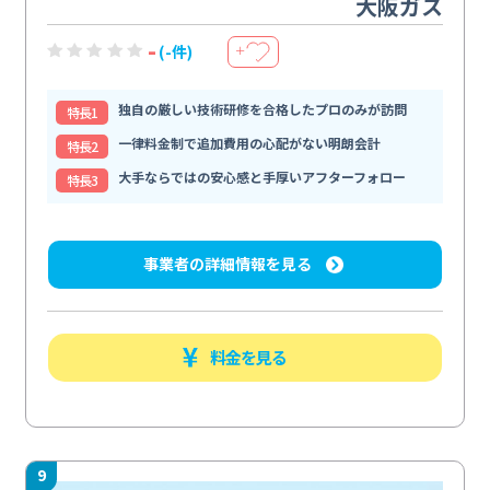
大阪ガス
-
(-件)
＋
独自の厳しい技術研修を合格したプロのみが訪問
特⻑1
一律料金制で追加費用の心配がない明朗会計
特⻑2
大手ならではの安心感と手厚いアフターフォロー
特⻑3
事業者の詳細情報を見る
料金を見る
9