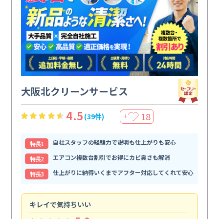
大阪北クリーンサービス
4.5
18
(39件)
＋
自社スタッフの経験力で説明も仕上がりも安心
特⻑1
エアコン複数台割引でお得にカビ臭さも解消
特⻑2
仕上がりに納得いくまでアフター対応してくれて安心
特⻑3
キレイで気持ちいい
効