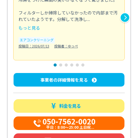
な
フィルターしか掃除していなかったので内部まで汚
れていたようです。分解して洗浄し...
浴室
もっと見る
も
エアコンクリーニング
水
投稿日：2026/07/13
投稿者：ゆっぺ
投稿日
事業者の詳細情報を見る
料金を見る
050-7562-0020
平日：8:00〜25:00 土日祝...