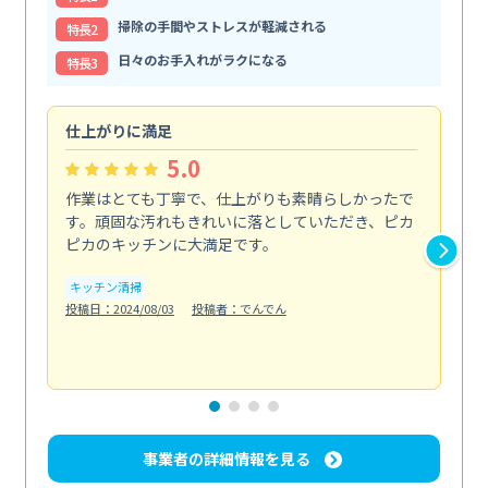
掃除の手間やストレスが軽減される
特⻑2
日々のお手入れがラクになる
特⻑3
仕上がりに満足
親
5.0
作業はとても丁寧で、仕上がりも素晴らしかったで
ス
す。頑固な汚れもきれいに落としていただき、ピカ
説
ピカのキッチンに大満足です。
の
い...
キッチン清掃
も
投稿日：2024/08/03
投稿者：でんでん
エ
投稿日
事業者の詳細情報を見る