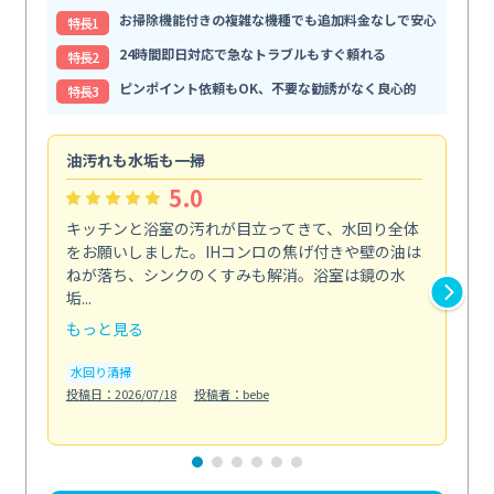
お掃除機能付きの複雑な機種でも追加料金なしで安心
特⻑1
24時間即日対応で急なトラブルもすぐ頼れる
特⻑2
ピンポイント依頼もOK、不要な勧誘がなく良心的
特⻑3
油汚れも水垢も一掃
引
5.0
キッチンと浴室の汚れが目立ってきて、水回り全体
引
をお願いしました。IHコンロの焦げ付きや壁の油は
依
ねが落ち、シンクのくすみも解消。浴室は鏡の水
ち
垢...
も...
もっと見る
も
水回り清掃
水
投稿日：2026/07/18
投稿者：bebe
投稿日