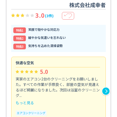
株式会社成幸者
3.0
(3件)
＋
笑顔で穏やかな対応力
特⻑1
細やかな気遣いを忘れない
特⻑2
気持ちを込めた清掃姿勢
特⻑3
快適な空気
ア
5.0
実家のエアコン2台のクリーニングをお願いしまし
お
た。すべての作業が手際良く、部屋の空気が見違え
り
るほど綺麗になりました。次回は浴室のクリーニン
家
グ...
した.
もっと見る
も
エアコンクリーニング
エ