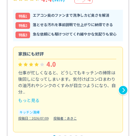
エアコン奥のファンまで洗浄しカビ臭さを解消
特⻑1
落とせる汚れを事前説明で仕上がりに納得できる
特⻑2
急な依頼にも駆けつけてくれ細やかな気配りも安心
特⻑3
家族にも好評
自
4.0
仕事が忙しくなると、どうしてもキッチンの掃除は
外
後回しになってしまいます。気付けばコンロまわり
と
の油汚れやシンクのくすみが目立つようになり、自
解
分...
伝...
もっと見る
も
キッチン清掃
エ
投稿日：2026/07/09
投稿者：あきこ
投稿日