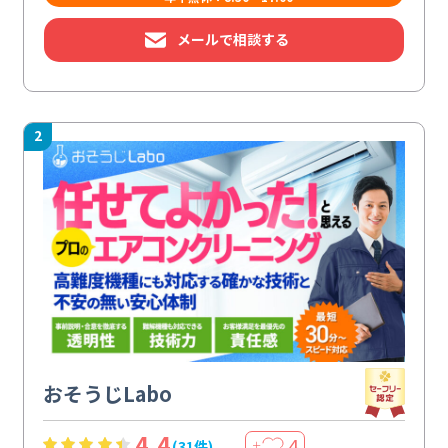
メールで相談する
2
おそうじLabo
4.4
4
(31件)
＋