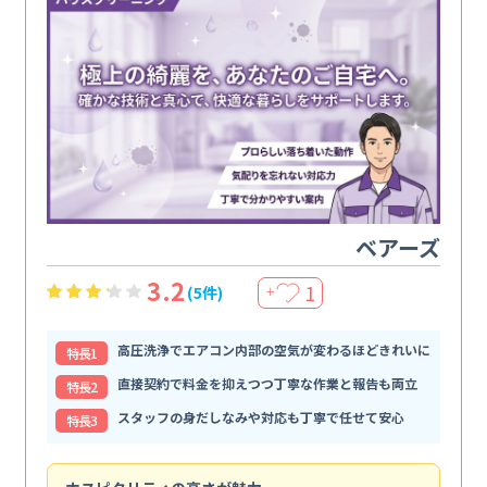
ベアーズ
3.2
1
(5件)
＋
高圧洗浄でエアコン内部の空気が変わるほどきれいに
特⻑1
直接契約で料金を抑えつつ丁寧な作業と報告も両立
特⻑2
スタッフの身だしなみや対応も丁寧で任せて安心
特⻑3