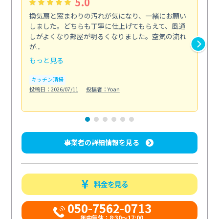
5.0
換気扇と窓まわりの汚れが気になり、一緒にお願い
夏
しました。どちらも丁寧に仕上げてもらえて、風通
さ
しがよくなり部屋が明るくなりました。空気の流れ
洗
が...
改...
もっと見る
も
キッチン清掃
エ
投稿日：2026/07/11
投稿者：Yoan
投稿日
事業者の詳細情報を見る
料金を見る
050-7562-0713
年中無休：8:30〜17:00