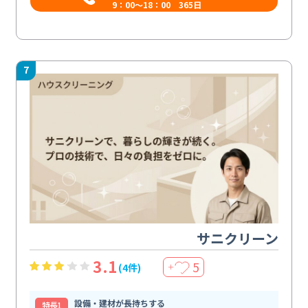
9：00～18：00 365日
7
サニクリーン
3.1
5
(4件)
＋
設備・建材が長持ちする
特⻑1