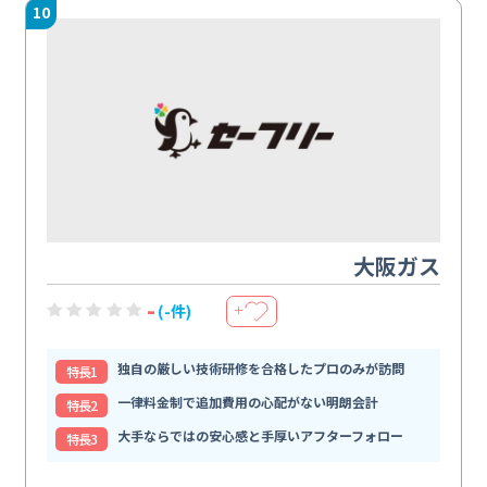
10
大阪ガス
-
(-件)
＋
独自の厳しい技術研修を合格したプロのみが訪問
特⻑1
一律料金制で追加費用の心配がない明朗会計
特⻑2
大手ならではの安心感と手厚いアフターフォロー
特⻑3