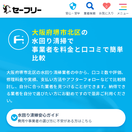
0
安心・安全
業者検索
お気に入り
メニュー
大阪府堺市北区
の
水回り清掃で
事業者を料金と口コミで簡単
比較
大阪府堺市北区の水回り清掃業者の中から、口コミ数や評価、
修理料金や実績、支払い方法やアフターフォローなどで比較検
討し、自分に合った業者を見つけることができます。納得でき
る業者を自分で選びたい方にお勧めですので是非ご利用くださ
い。
水回り清掃安心ガイド
費用や事業者の選び方に不安がある方はこちら