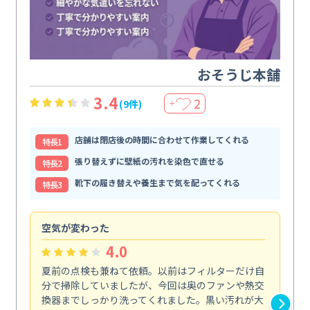
おそうじ本舗
3.4
2
(9件)
＋
店舗は閉店後の時間に合わせて作業してくれる
特⻑1
張り替えずに壁紙の汚れを染色で直せる
特⻑2
靴下の履き替えや養生まで気を配ってくれる
特⻑3
空気が変わった
浴
4.0
夏前の点検も兼ねて依頼。以前はフィルターだけ自
掃
分で掃除していましたが、今回は奥のファンや熱交
た
換器までしっかり洗ってくれました。黒い汚れが大
キ