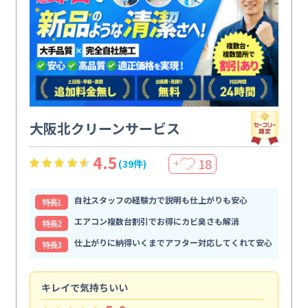
大阪北クリーンサービス
4.5
18
(39件)
＋
自社スタッフの経験力で説明も仕上がりも安心
特⻑1
エアコン複数台割引でお得にカビ臭さも解消
特⻑2
仕上がりに納得いくまでアフター対応してくれて安心
特⻑3
キレイで気持ちいい
効