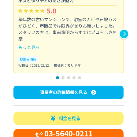
ホスピタリティの高さが魅力
法
5.0
築年数の古いマンションで、浴室のカビや石鹸カス
会
がひどく、市販品では限界がありお願いしました。
し
スタッフの方は、事前説明からすでにプロらしさを
あ
感...
い...
もっと見る
も
お風呂清掃
ト
投稿日：2025/02/12
投稿者：モリヤマ
投稿日
事業者の詳細情報を見る
料金を見る
03-5640-0211