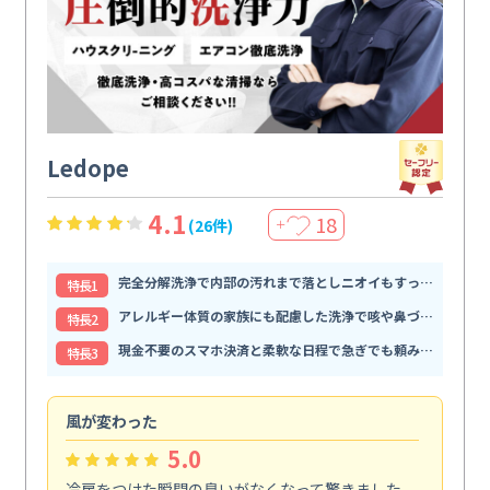
Ledope
4.1
18
(26件)
＋
完全分解洗浄で内部の汚れまで落としニオイもすっきり解消
特⻑1
アレルギー体質の家族にも配慮した洗浄で咳や鼻づまりが和らぐ
特⻑2
現金不要のスマホ決済と柔軟な日程で急ぎでも頼みやすい
特⻑3
風が変わった
家
5.0
冷房をつけた瞬間の臭いがなくなって驚きました。
季