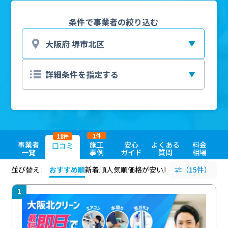
条件で事業者の絞り込む
1
18
件
件
事業者
施工
安心
よくある
料金
口コミ
一覧
事例
ガイド
質問
相場
並び替え :
おすすめ順
新着順
人気順
価格が安い順
評価が高い順
（15件）
評価
1