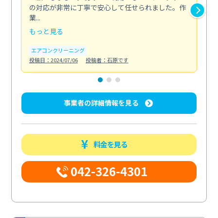
の対応が非常に丁寧で安心して任せられました。作
き
業...
し...
もっと見る
も
エアコンクリーニング
お
投稿日：2024/07/06
投稿者：石原です
投稿日
事業者の詳細情報を見る
料金を見る
042-326-4301