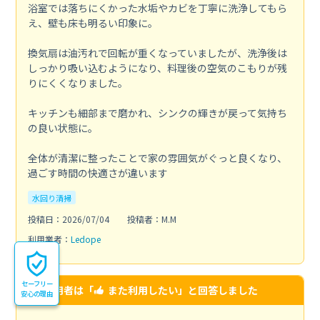
浴室では落ちにくかった水垢やカビを丁寧に洗浄してもら
え、壁も床も明るい印象に。
換気扇は油汚れで回転が重くなっていましたが、洗浄後は
しっかり吸い込むようになり、料理後の空気のこもりが残
りにくくなりました。
キッチンも細部まで磨かれ、シンクの輝きが戻って気持ち
の良い状態に。
全体が清潔に整ったことで家の雰囲気がぐっと良くなり、
過ごす時間の快適さが違います
水回り清掃
投稿日：2026/07/04
投稿者：M.M
利用業者：
Ledope
セーフリー
この利用者は「
また利用したい
」と回答しました
安心の理由