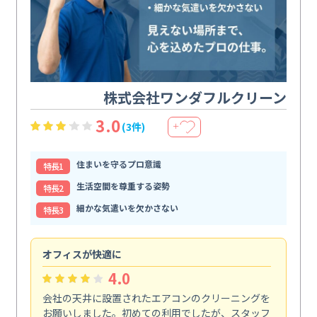
株式会社ワンダフルクリーン
3.0
(3件)
＋
住まいを守るプロ意識
特⻑1
生活空間を尊重する姿勢
特⻑2
細かな気遣いを欠かさない
特⻑3
オフィスが快適に
納
4.0
会社の天井に設置されたエアコンのクリーニングを
浴
お願いしました。初めての利用でしたが、スタッフ
終