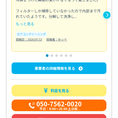
な
フィルターしか掃除していなかったので内部まで汚
れていたようです。分解して洗浄し...
浴室
もっと見る
も
エアコンクリーニング
水
投稿日：2026/07/13
投稿者：ゆっぺ
投稿日
事業者の詳細情報を見る
料金を見る
050-7562-0020
平日：8:00〜25:00 土日祝...