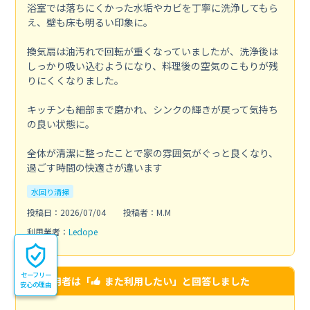
浴室では落ちにくかった水垢やカビを丁寧に洗浄してもら
え、壁も床も明るい印象に。
換気扇は油汚れで回転が重くなっていましたが、洗浄後は
しっかり吸い込むようになり、料理後の空気のこもりが残
りにくくなりました。
キッチンも細部まで磨かれ、シンクの輝きが戻って気持ち
の良い状態に。
全体が清潔に整ったことで家の雰囲気がぐっと良くなり、
過ごす時間の快適さが違います
水回り清掃
投稿日：2026/07/04
投稿者：M.M
利用業者：
Ledope
セーフリー
この利用者は「
また利用したい
」と回答しました
安心の理由