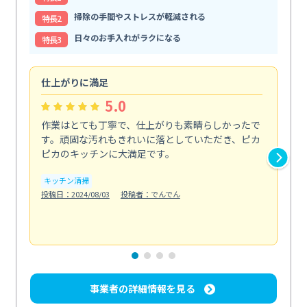
掃除の手間やストレスが軽減される
特⻑2
日々のお手入れがラクになる
特⻑3
仕上がりに満足
親
5.0
作業はとても丁寧で、仕上がりも素晴らしかったで
ス
す。頑固な汚れもきれいに落としていただき、ピカ
説
ピカのキッチンに大満足です。
の
い...
キッチン清掃
も
投稿日：2024/08/03
投稿者：でんでん
エ
投稿日
事業者の詳細情報を見る