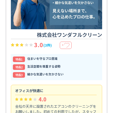
株式会社ワンダフルクリーン
3.0
(3件)
＋
住まいを守るプロ意識
特⻑1
生活空間を尊重する姿勢
特⻑2
細かな気遣いを欠かさない
特⻑3
オフィスが快適に
納
4.0
会社の天井に設置されたエアコンのクリーニングを
浴
お願いしました。初めての利用でしたが、スタッフ
終