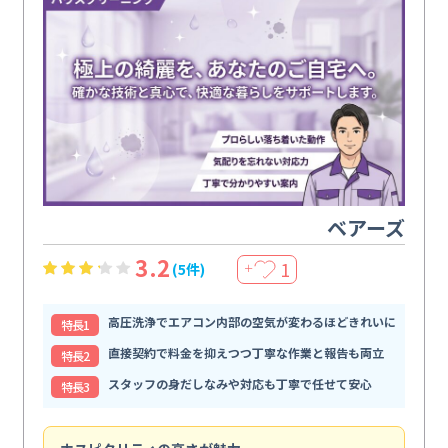
ベアーズ
3.2
1
(5件)
＋
高圧洗浄でエアコン内部の空気が変わるほどきれいに
特⻑1
直接契約で料金を抑えつつ丁寧な作業と報告も両立
特⻑2
スタッフの身だしなみや対応も丁寧で任せて安心
特⻑3