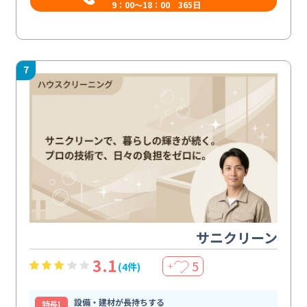
9：00～18：00 365日
7
サニクリーン
3.1
5
(4件)
＋
設備・建材が長持ちする
特⻑1