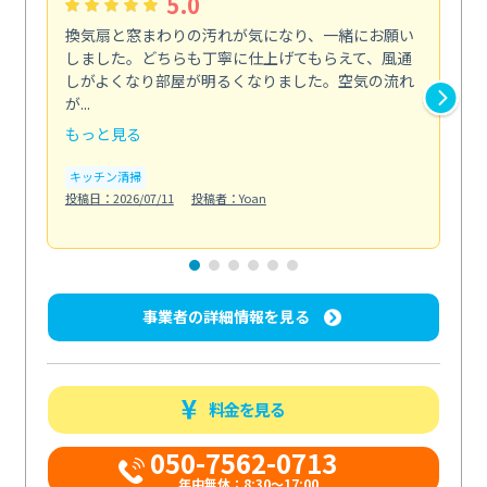
5.0
換気扇と窓まわりの汚れが気になり、一緒にお願い
夏
しました。どちらも丁寧に仕上げてもらえて、風通
さ
しがよくなり部屋が明るくなりました。空気の流れ
洗
が...
改...
もっと見る
も
キッチン清掃
エ
投稿日：2026/07/11
投稿者：Yoan
投稿日
事業者の詳細情報を見る
料金を見る
050-7562-0713
年中無休：8:30〜17:00