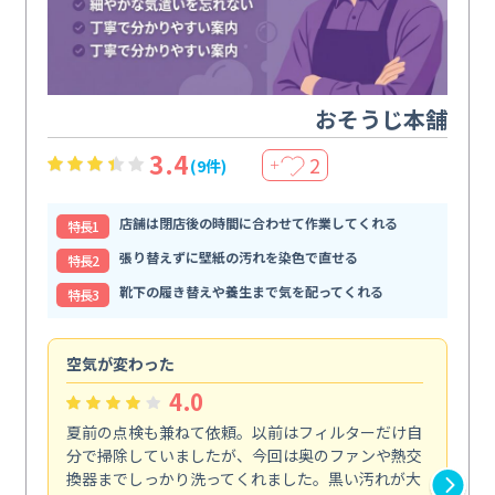
おそうじ本舗
3.4
2
(9件)
＋
店舗は閉店後の時間に合わせて作業してくれる
特⻑1
張り替えずに壁紙の汚れを染色で直せる
特⻑2
靴下の履き替えや養生まで気を配ってくれる
特⻑3
空気が変わった
浴
4.0
夏前の点検も兼ねて依頼。以前はフィルターだけ自
掃
分で掃除していましたが、今回は奥のファンや熱交
た
換器までしっかり洗ってくれました。黒い汚れが大
キ