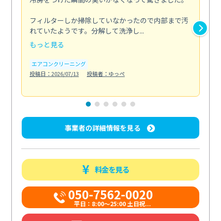
な
フィルターしか掃除していなかったので内部まで汚
れていたようです。分解して洗浄し...
浴室
もっと見る
も
エアコンクリーニング
水
投稿日：2026/07/13
投稿者：ゆっぺ
投稿日
事業者の詳細情報を見る
料金を見る
050-7562-0020
平日：8:00〜25:00 土日祝...