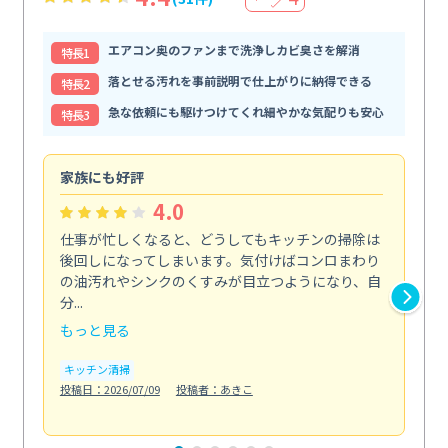
エアコン奥のファンまで洗浄しカビ臭さを解消
特⻑1
落とせる汚れを事前説明で仕上がりに納得できる
特⻑2
急な依頼にも駆けつけてくれ細やかな気配りも安心
特⻑3
家族にも好評
自
4.0
仕事が忙しくなると、どうしてもキッチンの掃除は
外
後回しになってしまいます。気付けばコンロまわり
と
の油汚れやシンクのくすみが目立つようになり、自
解
分...
伝...
もっと見る
も
キッチン清掃
エ
投稿日：2026/07/09
投稿者：あきこ
投稿日