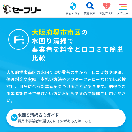
0
安心・安全
業者検索
お気に入り
メニュー
大阪府堺市南区
の
水回り清掃で
事業者を料金と口コミで簡単
比較
大阪府堺市南区の水回り清掃業者の中から、口コミ数や評価、
修理料金や実績、支払い方法やアフターフォローなどで比較検
討し、自分に合った業者を見つけることができます。納得でき
る業者を自分で選びたい方にお勧めですので是非ご利用くださ
い。
水回り清掃安心ガイド
費用や事業者の選び方に不安がある方はこちら