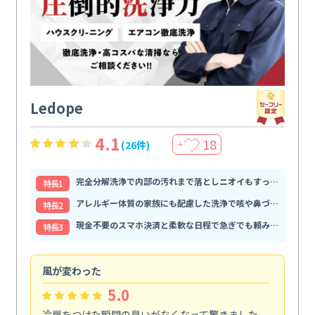
Ledope
4.1
18
(26件)
＋
完全分解洗浄で内部の汚れまで落としニオイもすっきり解消
特⻑1
アレルギー体質の家族にも配慮した洗浄で咳や鼻づまりが和らぐ
特⻑2
現金不要のスマホ決済と柔軟な日程で急ぎでも頼みやすい
特⻑3
風が変わった
家
5.0
冷房をつけた瞬間の臭いがなくなって驚きました。
季