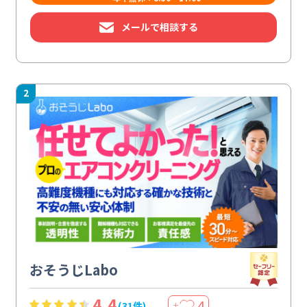
メールで相談する
2
おそうじLabo
4.4
4
(31件)
＋