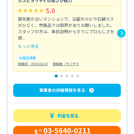
ホスピタリティの高さが魅力
法
5.0
築年数の古いマンションで、浴室のカビや石鹸カス
会
がひどく、市販品では限界がありお願いしました。
し
スタッフの方は、事前説明からすでにプロらしさを
あ
感...
い...
もっと見る
も
お風呂清掃
ト
投稿日：2025/02/12
投稿者：モリヤマ
投稿日
事業者の詳細情報を見る
料金を見る
03-5640-0211