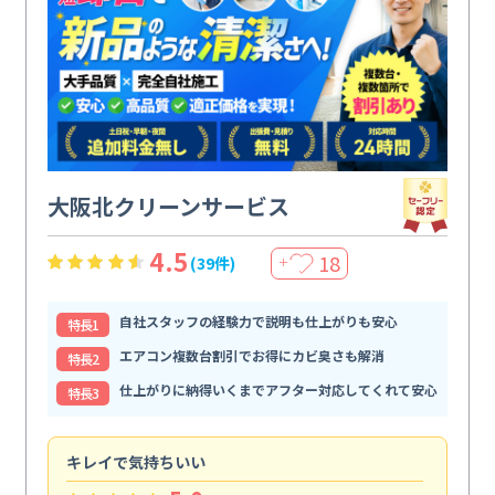
大阪北クリーンサービス
4.5
18
(39件)
＋
自社スタッフの経験力で説明も仕上がりも安心
特⻑1
エアコン複数台割引でお得にカビ臭さも解消
特⻑2
仕上がりに納得いくまでアフター対応してくれて安心
特⻑3
キレイで気持ちいい
効