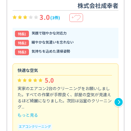
株式会社成幸者
3.0
(3件)
＋
笑顔で穏やかな対応力
特⻑1
細やかな気遣いを忘れない
特⻑2
気持ちを込めた清掃姿勢
特⻑3
快適な空気
ア
5.0
実家のエアコン2台のクリーニングをお願いしまし
お
た。すべての作業が手際良く、部屋の空気が見違え
り
るほど綺麗になりました。次回は浴室のクリーニン
家
グ...
した.
もっと見る
も
エアコンクリーニング
エ