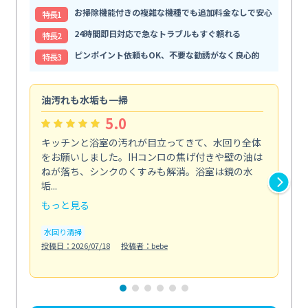
お掃除機能付きの複雑な機種でも追加料金なしで安心
特⻑1
24時間即日対応で急なトラブルもすぐ頼れる
特⻑2
ピンポイント依頼もOK、不要な勧誘がなく良心的
特⻑3
油汚れも水垢も一掃
引
5.0
キッチンと浴室の汚れが目立ってきて、水回り全体
引
をお願いしました。IHコンロの焦げ付きや壁の油は
依
ねが落ち、シンクのくすみも解消。浴室は鏡の水
ち
垢...
も...
もっと見る
も
水回り清掃
水
投稿日：2026/07/18
投稿者：bebe
投稿日