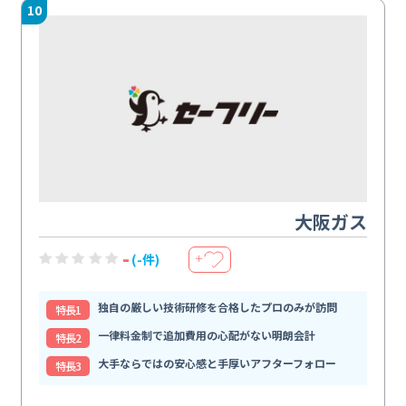
10
大阪ガス
-
(-件)
＋
独自の厳しい技術研修を合格したプロのみが訪問
特⻑1
一律料金制で追加費用の心配がない明朗会計
特⻑2
大手ならではの安心感と手厚いアフターフォロー
特⻑3