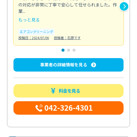
の対応が非常に丁寧で安心して任せられました。作
き
業...
し...
もっと見る
も
エアコンクリーニング
お
投稿日：2024/07/06
投稿者：石原です
投稿日
事業者の詳細情報を見る
料金を見る
042-326-4301