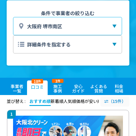
条件で事業者の絞り込む
1
18
件
件
事業者
施工
安心
よくある
料金
口コミ
一覧
事例
ガイド
質問
相場
並び替え :
おすすめ順
新着順
人気順
価格が安い順
評価が高い順
（15件）
評価
1