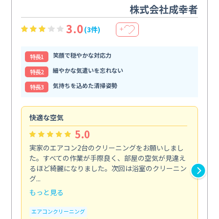
株式会社成幸者
3.0
(3件)
＋
笑顔で穏やかな対応力
特⻑1
細やかな気遣いを忘れない
特⻑2
気持ちを込めた清掃姿勢
特⻑3
快適な空気
ア
5.0
実家のエアコン2台のクリーニングをお願いしまし
お
た。すべての作業が手際良く、部屋の空気が見違え
り
るほど綺麗になりました。次回は浴室のクリーニン
家
グ...
した.
もっと見る
も
エアコンクリーニング
エ