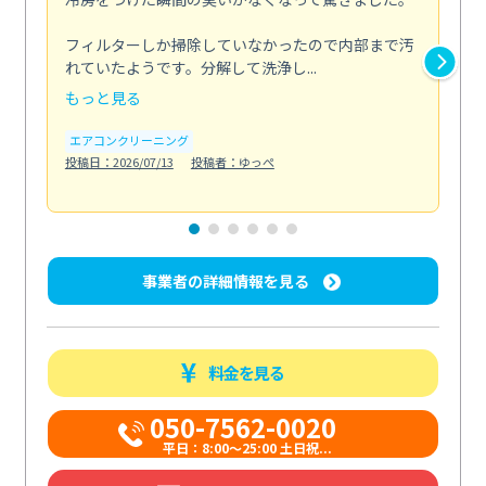
な
フィルターしか掃除していなかったので内部まで汚
れていたようです。分解して洗浄し...
浴室
もっと見る
も
エアコンクリーニング
水
投稿日：2026/07/13
投稿者：ゆっぺ
投稿日
事業者の詳細情報を見る
料金を見る
050-7562-0020
平日：8:00〜25:00 土日祝...