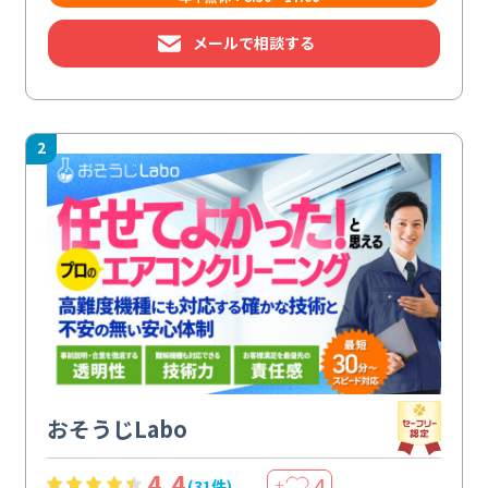
メールで相談する
2
おそうじLabo
4.4
4
(31件)
＋