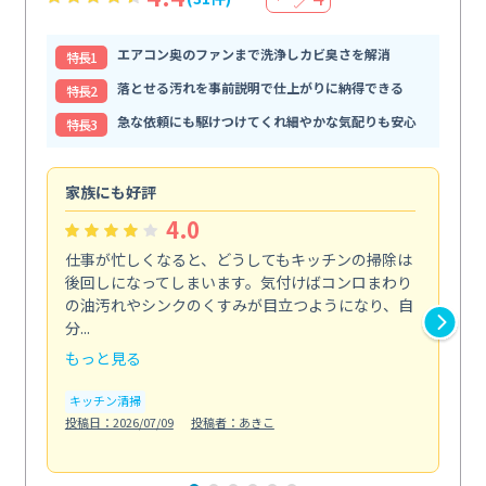
エアコン奥のファンまで洗浄しカビ臭さを解消
特⻑1
落とせる汚れを事前説明で仕上がりに納得できる
特⻑2
急な依頼にも駆けつけてくれ細やかな気配りも安心
特⻑3
家族にも好評
自
4.0
仕事が忙しくなると、どうしてもキッチンの掃除は
外
後回しになってしまいます。気付けばコンロまわり
と
の油汚れやシンクのくすみが目立つようになり、自
解
分...
伝...
もっと見る
も
キッチン清掃
エ
投稿日：2026/07/09
投稿者：あきこ
投稿日