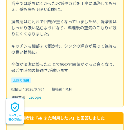
浴室では落ちにくかった水垢やカビを丁寧に洗浄してもら
え、壁も床も明るい印象に。
換気扇は油汚れで回転が重くなっていましたが、洗浄後は
しっかり吸い込むようになり、料理後の空気のこもりが残
りにくくなりました。
キッチンも細部まで磨かれ、シンクの輝きが戻って気持ち
の良い状態に。
全体が清潔に整ったことで家の雰囲気がぐっと良くなり、
過ごす時間の快適さが違います
水回り清掃
投稿日：2026/07/04
投稿者：M.M
利用業者：
Ledope
セーフリー
この利用者は「
また利用したい
」と回答しました
安心の理由