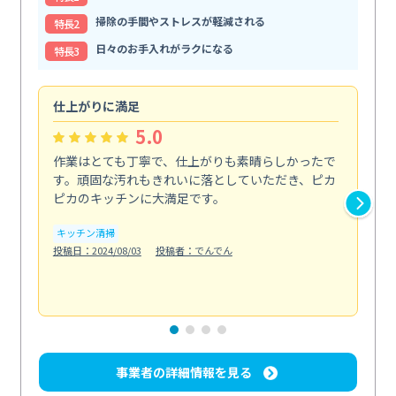
掃除の手間やストレスが軽減される
特⻑2
日々のお手入れがラクになる
特⻑3
仕上がりに満足
親
5.0
作業はとても丁寧で、仕上がりも素晴らしかったで
ス
す。頑固な汚れもきれいに落としていただき、ピカ
説
ピカのキッチンに大満足です。
の
い...
キッチン清掃
も
投稿日：2024/08/03
投稿者：でんでん
エ
投稿日
事業者の詳細情報を見る