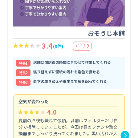
おそうじ本舗
3.4
2
(9件)
＋
店舗は閉店後の時間に合わせて作業してくれる
特⻑1
張り替えずに壁紙の汚れを染色で直せる
特⻑2
靴下の履き替えや養生まで気を配ってくれる
特⻑3
空気が変わった
浴
4.0
夏前の点検も兼ねて依頼。以前はフィルターだけ自
掃
分で掃除していましたが、今回は奥のファンや熱交
た
換器までしっかり洗ってくれました。黒い汚れが大
キ