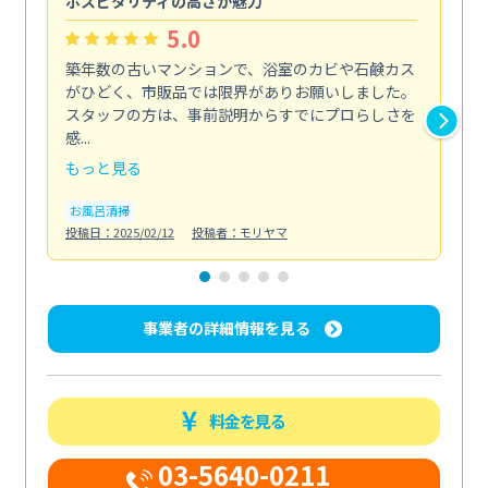
ホスピタリティの高さが魅力
法
5.0
築年数の古いマンションで、浴室のカビや石鹸カス
会
がひどく、市販品では限界がありお願いしました。
し
スタッフの方は、事前説明からすでにプロらしさを
あ
感...
い...
もっと見る
も
お風呂清掃
ト
投稿日：2025/02/12
投稿者：モリヤマ
投稿日
事業者の詳細情報を見る
料金を見る
03-5640-0211