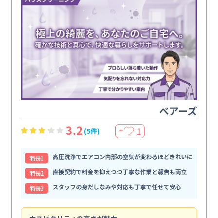
ベアーズ
3.2
1
(5件)
＋
高圧洗浄でエアコン内部の空気が変わるほどきれいに
特⻑1
直接契約で料金を抑えつつ丁寧な作業と報告も両立
特⻑2
スタッフの身だしなみや対応も丁寧で任せて安心
特⻑3