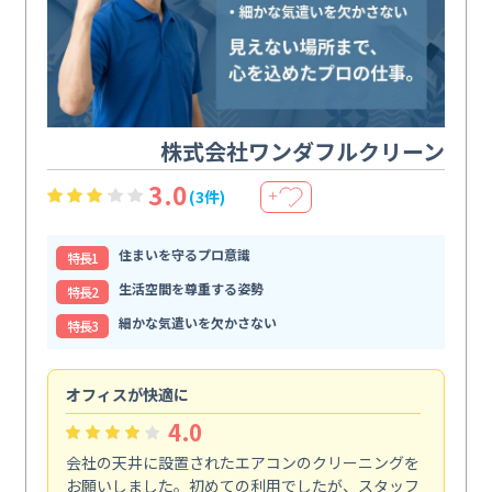
株式会社ワンダフルクリーン
3.0
(3件)
＋
住まいを守るプロ意識
特⻑1
生活空間を尊重する姿勢
特⻑2
細かな気遣いを欠かさない
特⻑3
オフィスが快適に
納
4.0
会社の天井に設置されたエアコンのクリーニングを
浴
お願いしました。初めての利用でしたが、スタッフ
終