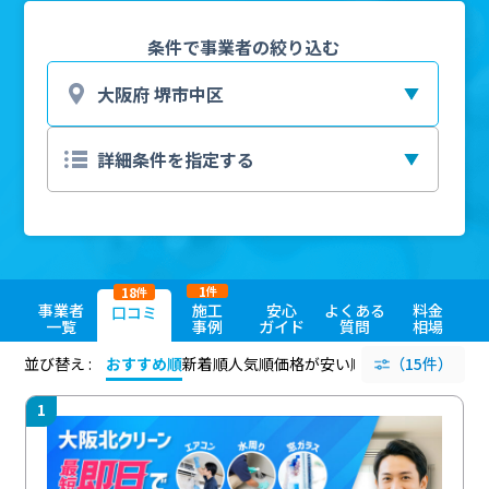
条件で事業者の絞り込む
1
18
件
件
事業者
施工
安心
よくある
料金
口コミ
一覧
事例
ガイド
質問
相場
並び替え :
おすすめ順
新着順
人気順
価格が安い順
評価が高い順
（15件）
評価
1