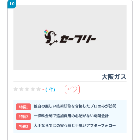
10
大阪ガス
-
(-件)
＋
独自の厳しい技術研修を合格したプロのみが訪問
特⻑1
一律料金制で追加費用の心配がない明朗会計
特⻑2
大手ならではの安心感と手厚いアフターフォロー
特⻑3