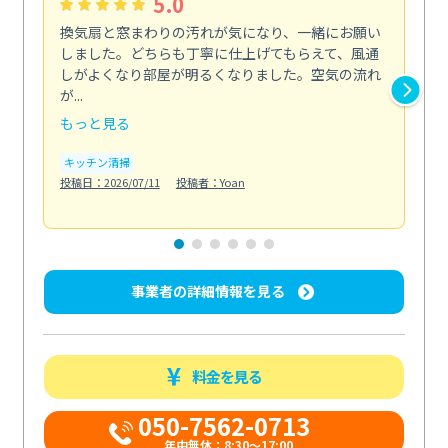
5.0
換気扇と窓まわりの汚れが気になり、一緒にお願い
夏
しました。どちらも丁寧に仕上げてもらえて、風通
さ
しがよくなり部屋が明るくなりました。空気の流れ
洗
が...
改...
もっと見る
も
キッチン清掃
エ
投稿日：2026/07/11
投稿者：Yoan
投稿日
事業者の詳細情報を見る
料金を見る
050-7562-0713
年中無休：8:30〜17:00