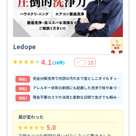
Ledope
4.1
18
(26件)
＋
完全分解洗浄で内部の汚れまで落としニオイもすっきり解消
特⻑1
アレルギー体質の家族にも配慮した洗浄で咳や鼻づまりが和らぐ
特⻑2
現金不要のスマホ決済と柔軟な日程で急ぎでも頼みやすい
特⻑3
風が変わった
家
5.0
冷房をつけた瞬間の臭いがなくなって驚きました。
季