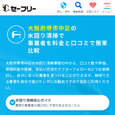
0
安心・安全
業者検索
お気に入り
メニュー
大阪府堺市中区
の
水回り清掃で
事業者を料金と口コミで簡単
比較
大阪府堺市中区の水回り清掃業者の中から、口コミ数や評価、
修理料金や実績、支払い方法やアフターフォローなどで比較検
討し、自分に合った業者を見つけることができます。納得でき
る業者を自分で選びたい方にお勧めですので是非ご利用くださ
い。
水回り清掃安心ガイド
費用や事業者の選び方に不安がある方はこちら