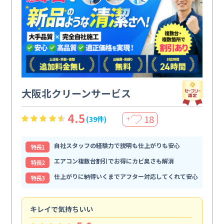
大阪北クリーンサービス
4.5
18
(39件)
＋
自社スタッフの経験力で説明も仕上がりも安心
特⻑1
エアコン複数台割引でお得にカビ臭さも解消
特⻑2
仕上がりに納得いくまでアフター対応してくれて安心
特⻑3
キレイで気持ちいい
効