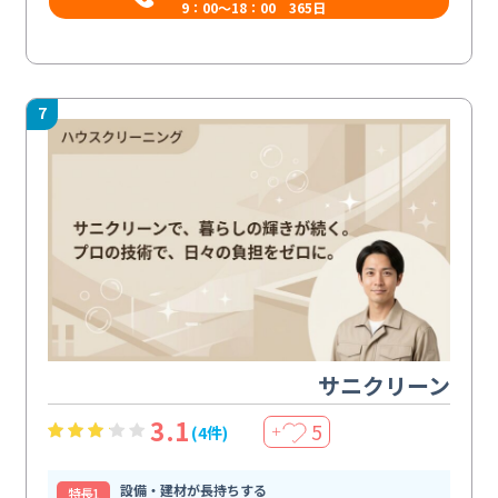
9：00～18：00 365日
7
サニクリーン
3.1
5
(4件)
＋
設備・建材が長持ちする
特⻑1