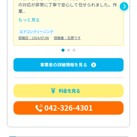
の対応が非常に丁寧で安心して任せられました。作
き
業...
し...
もっと見る
も
エアコンクリーニング
お
投稿日：2024/07/06
投稿者：石原です
投稿日
事業者の詳細情報を見る
料金を見る
042-326-4301