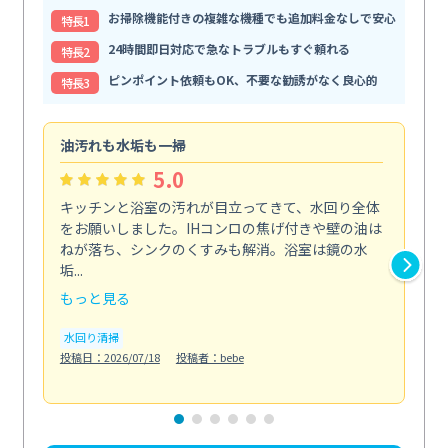
お掃除機能付きの複雑な機種でも追加料金なしで安心
特⻑1
24時間即日対応で急なトラブルもすぐ頼れる
特⻑2
ピンポイント依頼もOK、不要な勧誘がなく良心的
特⻑3
油汚れも水垢も一掃
引
5.0
キッチンと浴室の汚れが目立ってきて、水回り全体
引
をお願いしました。IHコンロの焦げ付きや壁の油は
依
ねが落ち、シンクのくすみも解消。浴室は鏡の水
ち
垢...
も...
もっと見る
も
水回り清掃
水
投稿日：2026/07/18
投稿者：bebe
投稿日