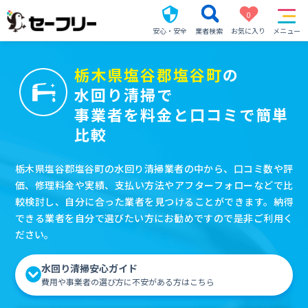
0
安心・安全
業者検索
お気に入り
メニュー
栃木県塩谷郡塩谷町
の
水回り清掃で
事業者を料金と口コミで簡単
比較
栃木県塩谷郡塩谷町の水回り清掃業者の中から、口コミ数や評
価、修理料金や実績、支払い方法やアフターフォローなどで比
較検討し、自分に合った業者を見つけることができます。納得
できる業者を自分で選びたい方にお勧めですので是非ご利用く
ださい。
水回り清掃安心ガイド
費用や事業者の選び方に不安がある方はこちら