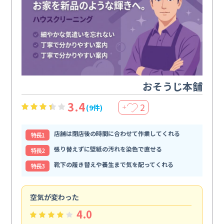
おそうじ本舗
3.4
2
(9件)
＋
店舗は閉店後の時間に合わせて作業してくれる
特⻑1
張り替えずに壁紙の汚れを染色で直せる
特⻑2
靴下の履き替えや養生まで気を配ってくれる
特⻑3
空気が変わった
浴
4.0