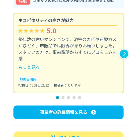
スタッフの身だしなみや対応も丁寧で任せて安心
特⻑3
ホスピタリティの高さが魅力
法
5.0
築年数の古いマンションで、浴室のカビや石鹸カス
会
がひどく、市販品では限界がありお願いしました。
し
スタッフの方は、事前説明からすでにプロらしさを
あ
感...
い...
もっと見る
も
お風呂清掃
ト
投稿日：2025/02/12
投稿者：モリヤマ
投稿日
事業者の詳細情報を見る