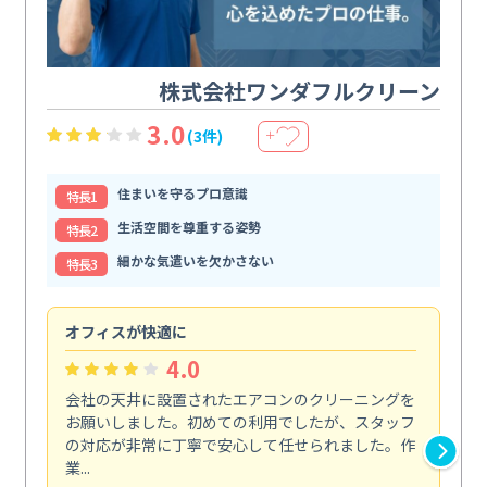
株式会社ワンダフルクリーン
3.0
(3件)
＋
住まいを守るプロ意識
特⻑1
生活空間を尊重する姿勢
特⻑2
細かな気遣いを欠かさない
特⻑3
オフィスが快適に
納
4.0
会社の天井に設置されたエアコンのクリーニングを
浴
お願いしました。初めての利用でしたが、スタッフ
終
の対応が非常に丁寧で安心して任せられました。作
き
業...
し...