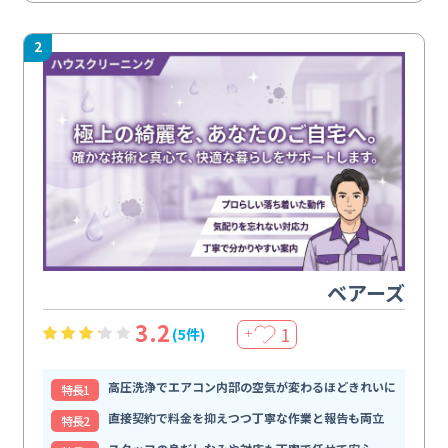
2
ベアーズ
3.2
1
(5件)
＋
高圧洗浄でエアコン内部の空気が変わるほどきれいに
特⻑1
直接契約で料金を抑えつつ丁寧な作業と報告も両立
特⻑2