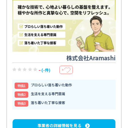
株式会社Aramashi
-
(-件)
＋
プロらしい落ち着いた動作
特⻑1
生活を支える専門意識
特⻑2
落ち着いた丁寧な接客
特⻑3
事業者の詳細情報を見る