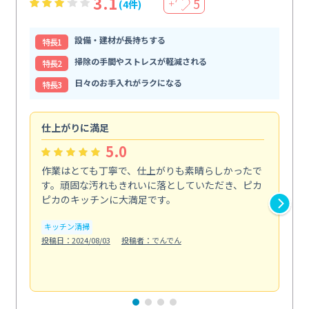
3.1
5
(4件)
＋
設備・建材が長持ちする
特⻑1
掃除の手間やストレスが軽減される
特⻑2
日々のお手入れがラクになる
特⻑3
仕上がりに満足
親
5.0
作業はとても丁寧で、仕上がりも素晴らしかったで
ス
す。頑固な汚れもきれいに落としていただき、ピカ
説
ピカのキッチンに大満足です。
の
い...
キッチン清掃
も
投稿日：2024/08/03
投稿者：でんでん
エ
投稿日