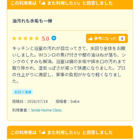
この利用者は「
また利用したい
」と回答しました
油汚れも水垢も一掃
5.0
0
参考になった
キッチンと浴室の汚れが目立ってきて、水回り全体をお願
いしました。IHコンロの焦げ付きや壁の油はねが落ち、シ
ンクのくすみも解消。浴室は鏡の水垢や排水口の汚れまで
取り除かれ、湿気っぽさが減って快適になりました。プロ
の仕上がりに満足し、家事の負担がかなり軽くなりまし
た。
水回り清掃
投稿日：2026/07/18
投稿者：bebe
利用業者：
Smile Home Clinic
この利用者は「
また利用したい
」と回答しました