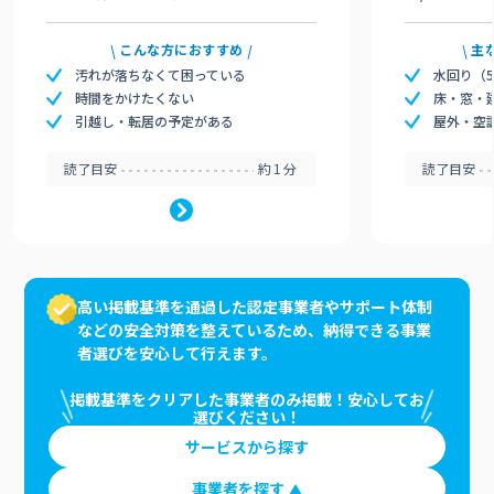
こんな方におすすめ
主
汚れが落ちなくて困っている
水回り（
時間をかけたくない
床・窓・
引越し・転居の予定がある
屋外・空
読了目安
約1分
読了目安
高い掲載基準を通過した認定事業者やサポート体制
などの安全対策を整えているため、納得できる事業
者選びを安心して行えます。
掲載基準をクリアした事業者のみ掲載！安心してお
選びください！
サービスから探す
事業者を探す