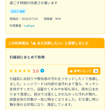
過ごす時間の快適さが違います
水回り清掃
投稿日：2026/07/04
投稿者：M.M
利用業者：
Ledope
この利用者は「
また利用したい
」と回答しました
引越前にまとめて依頼
5.0
0
参考になった
引越前に水回りや換気扇の汚れをリセットしたくて依頼し
ました。レンジフードは内部の油汚れまで落ち、キッチン
全体がすっきり。浴室のくすみや水垢も消え、排水口まわ
りまで清潔に。自分では落としきれなかった汚れが取れ、
部屋全体の印象が一気に明るくなりました。引き渡し時に
胸を張れる状態になり、満足しています。