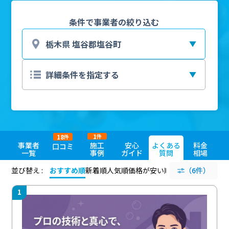
条件で事業者の絞り込む
1
18
件
件
事業者
施工
安心
よくある
料金
口コミ
一覧
事例
ガイド
質問
相場
並び替え :
おすすめ順
新着順
人気順
価格が安い順
評価が高い順
（6件）
評価
1