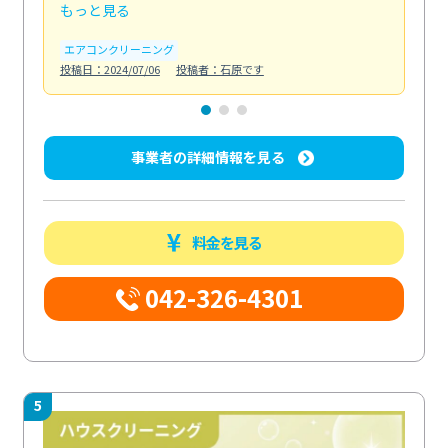
もっと見る
も
エアコンクリーニング
お
投稿日：2024/07/06
投稿者：石原です
投稿日
事業者の詳細情報を見る
料金を見る
042-326-4301
5