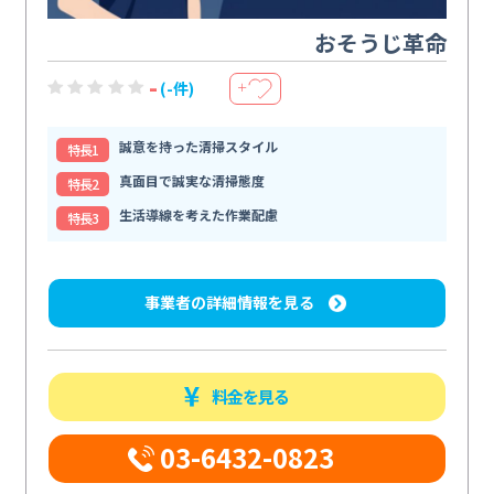
おそうじ革命
-
(-件)
＋
誠意を持った清掃スタイル
特⻑1
真面目で誠実な清掃態度
特⻑2
生活導線を考えた作業配慮
特⻑3
事業者の詳細情報を見る
料金を見る
03-6432-0823