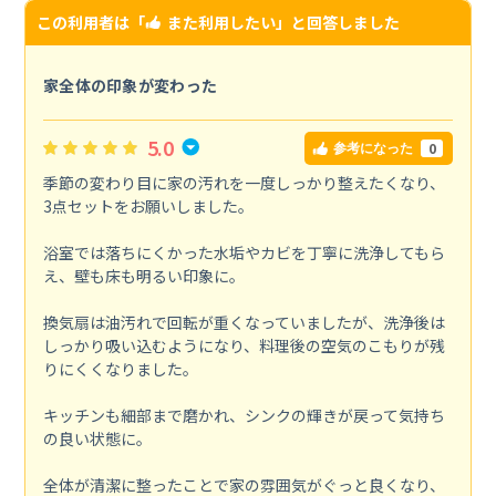
この利用者は「
また利用したい
」と回答しました
家全体の印象が変わった
5.0
0
参考になった
季節の変わり目に家の汚れを一度しっかり整えたくなり、
3点セットをお願いしました。
浴室では落ちにくかった水垢やカビを丁寧に洗浄してもら
え、壁も床も明るい印象に。
換気扇は油汚れで回転が重くなっていましたが、洗浄後は
しっかり吸い込むようになり、料理後の空気のこもりが残
りにくくなりました。
キッチンも細部まで磨かれ、シンクの輝きが戻って気持ち
の良い状態に。
全体が清潔に整ったことで家の雰囲気がぐっと良くなり、