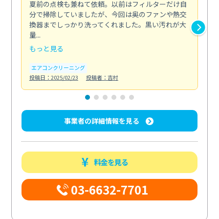
夏前の点検も兼ねて依頼。以前はフィルターだけ自
掃
分で掃除していましたが、今回は奥のファンや熱交
た
換器までしっかり洗ってくれました。黒い汚れが大
キ
量...
安...
もっと見る
も
エアコンクリーニング
お
投稿日：2025/02/23
投稿者：吉村
投稿日
事業者の詳細情報を見る
料金を見る
03-6632-7701