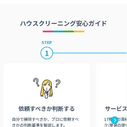
ハウスクリーニング安心ガイド
STEP
1
依頼すべきか
判断する
サービ
自分で掃除すべきか、プロに依頼すべ
17種類の清
きかの判断基準を解説します。
ク/単発の使