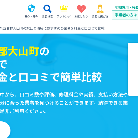
初期費用・掲
0
事業者の方は
安心・安全
業者検索
ランキング
お気に入り
業者の選び方
県西伯郡大山町の水回り清掃におすすめの業者を料金と口コミで比較
郡大山町
の
で
金と口コミで簡単比較
中から、口コミ数や評価、修理料金や実績、支払い方法や
分に合った業者を見つけることができます。納得できる業
是非ご利用ください。