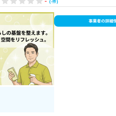
-
(-件)
事業者の詳細