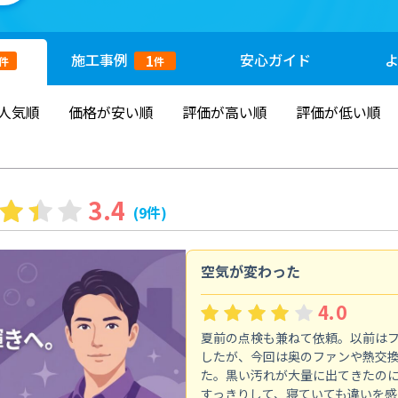
施工
事例
安心
ガイド
1
件
件
人気順
価格が安い順
評価が高い順
評価が低い順
3.4
(9件)
空気が変わった
4.0
夏前の点検も兼ねて依頼。以前は
したが、今回は奥のファンや熱交
た。黒い汚れが大量に出てきたの
すっきりして、寝ていても違いを感