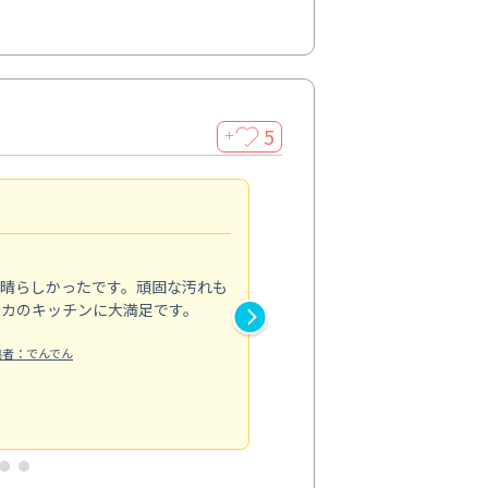
5
＋
親切で丁寧な作業
5.0
素晴らしかったです。頑固な汚れも
スタッフの方は非常に親切で、
ピカのキッチンに大満足です。
き安心感がありました。エアコ
り快適に感じています。丁寧な
稿者：でんでん
エアコンクリーニング
投稿日：2024/