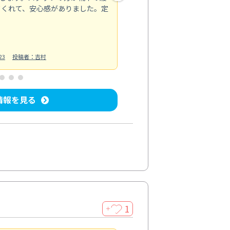
てくれて、安心感がありました。定
お風呂清掃
投稿日：2025/02/12
投
23
投稿者：吉村
情報を見る
1
＋