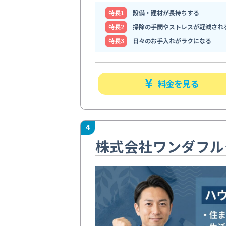
特⻑1
設備・建材が長持ちする
特⻑2
掃除の手間やストレスが軽減され
特⻑3
日々のお手入れがラクになる
料金を見る
4
株式会社ワンダフル