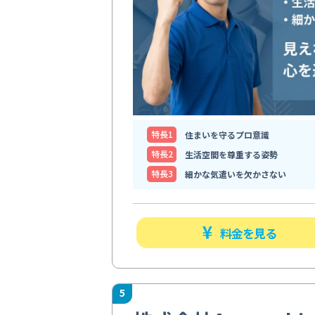
特⻑1
住まいを守るプロ意識
特⻑2
生活空間を尊重する姿勢
特⻑3
細かな気遣いを欠かさない
料金を見る
5