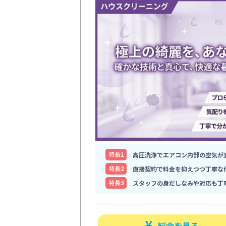
特⻑1
高圧洗浄でエアコン内部の空気が
特⻑2
直接契約で料金を抑えつつ丁寧な
特⻑3
スタッフの身だしなみや対応も丁
料金を見る