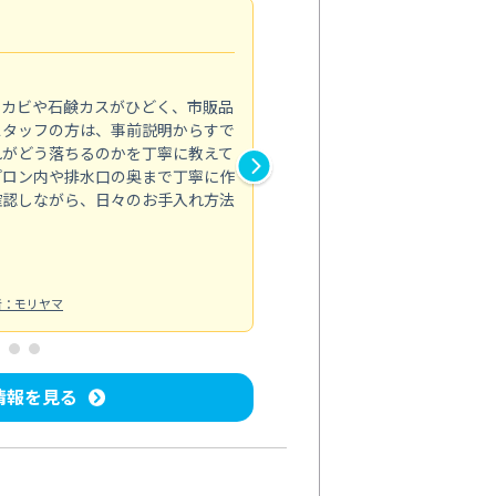
法人利用
5.0
のカビや石鹸カスがひどく、市販品
会社のトイレと洗面台清掃をス
スタッフの方は、事前説明からすで
てはオフィス対応が雑なところ
れがどう落ちるのかを丁寧に教えて
なみから言葉遣い、作業マナー
プロン内や排水口の奥まで丁寧に作
心して任せられました。
確認しながら、日々のお手入れ方法
トイレ清掃
投稿日：2024/09/09
投
者：モリヤマ
情報を見る