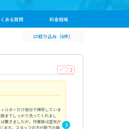
よくある
質問
料金
相場
絞り込み
（6件）
2
＋
浴室が明るく
5.0
フィルターだけ自分で掃除していま
掃除しても取れなかったカビや
換器までしっかり洗ってくれまし
がプロ。浴室が明るく感じるほ
には驚きましたが、作業後は空気が
の説明も丁寧で安心できました
じます。スタッフの方が靴下の履
と気分も全然違います。