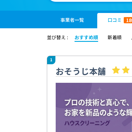
事業者
一覧
口コミ
18
並び替え :
おすすめ順
新着順
1
おそうじ本舗