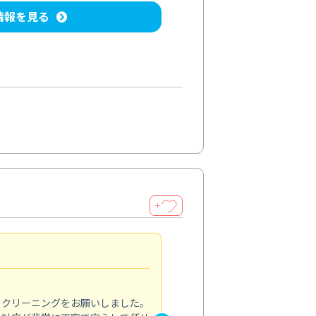
情報を見る
＋
納得のサービス
5.0
のクリーニングをお願いしました。
浴室の清掃を依頼しました。ス