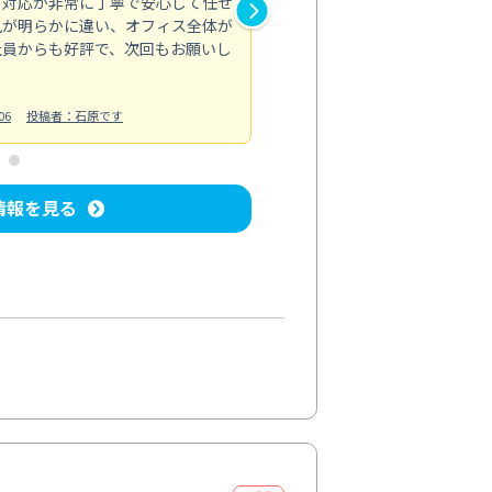
の対応が非常に丁寧で安心して任せ
もスムーズに進行。頑固な汚れ
風が明らかに違い、オフィス全体が
生まれ変わりました。料金も納
社員からも好評で、次回もお願いし
ています。
お風呂清掃
投稿日：2024/06/18
投
06
投稿者：石原です
情報を見る