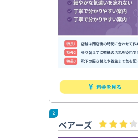
特⻑1
店舗は閉店後の時間に合わせて作
特⻑2
張り替えずに壁紙の汚れを染色で
特⻑3
靴下の履き替えや養生まで気を配
料金を見る
2
ベアーズ