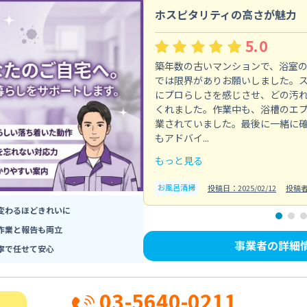
ホスピタリティの高さが魅力
5.0
築年数の古いマンションで、浴室
では限界がありお願いしました。
にプロらしさを感じさせ、どの汚
くれました。作業中も、浴槽のエ
業されていました。最後に一緒に
もアドバイ...
もっと見る
お風呂清掃
投稿日：2025/02/12
投稿
変わるほどきれいに
作業と報告も両立
事業者の詳細
寧で任せて安心
03-5640-0211