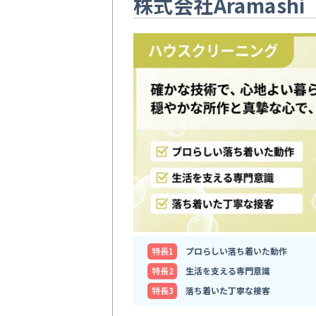
株式会社Aramashi
特⻑1
プロらしい落ち着いた動作
特⻑2
生活を支える専門意識
特⻑3
落ち着いた丁寧な接客