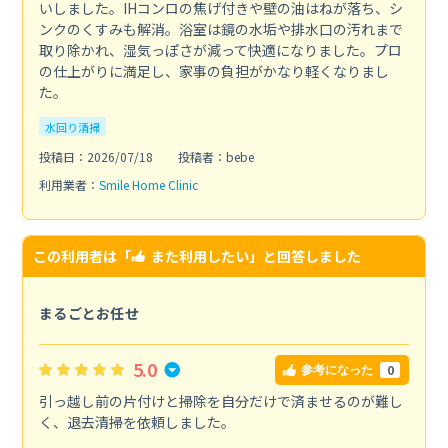
いしました。IHコンロの焦げ付きや壁の油はねが落ち、シ
ンクのくすみも解消。浴室は鏡の水垢や排水口の汚れまで
取り除かれ、湿気っぽさが減って快適になりました。プロ
の仕上がりに満足し、家事の負担がかなり軽くなりまし
た。
水回り清掃
投稿日：2026/07/18
投稿者：bebe
利用業者：
Smile Home Clinic
この利用者は「
また利用したい
」と回答しました
まるごとお任せ
5.0
0
参考になった
引っ越し前の片付けと掃除を自分だけで済ませるのが難し
く、退去清掃を依頼しました。