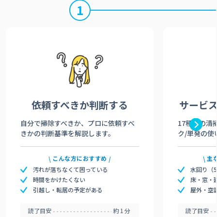
1
依頼すべきか
判断する
サービ
自分で掃除すべきか、プロに依頼すべ
17種類の清
きかの判断基準を解説します。
ク/単発の使
こんな方におすすめ
主
汚れが落ちなくて困っている
水回り（
時間をかけたくない
床・窓・
引越し・転居の予定がある
屋外・空
読了目安
約1分
読了目安