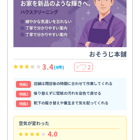
おそうじ本舗
3.4
2
(9件)
＋
店舗は閉店後の時間に合わせて作業してくれる
特⻑1
張り替えずに壁紙の汚れを染色で直せる
特⻑2
靴下の履き替えや養生まで気を配ってくれる
特⻑3
空気が変わった
浴
4.0