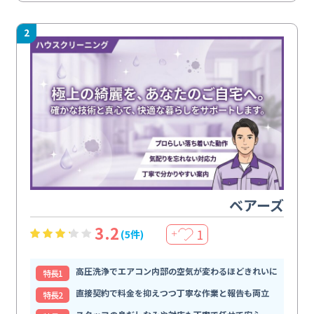
2
ベアーズ
3.2
1
(5件)
＋
高圧洗浄でエアコン内部の空気が変わるほどきれいに
特⻑1
直接契約で料金を抑えつつ丁寧な作業と報告も両立
特⻑2