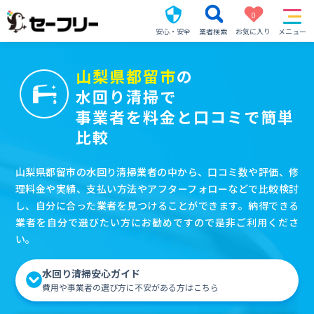
0
安心・安全
業者検索
お気に入り
メニュー
山梨県都留市
の
水回り清掃で
事業者を料金と口コミで簡単
比較
山梨県都留市の水回り清掃業者の中から、口コミ数や評価、修
理料金や実績、支払い方法やアフターフォローなどで比較検討
し、自分に合った業者を見つけることができます。納得できる
業者を自分で選びたい方にお勧めですので是非ご利用くださ
い。
水回り清掃安心ガイド
費用や事業者の選び方に不安がある方はこちら