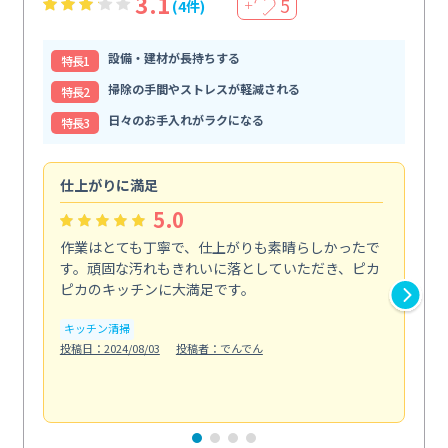
3.1
5
(4件)
＋
設備・建材が長持ちする
特⻑1
掃除の手間やストレスが軽減される
特⻑2
日々のお手入れがラクになる
特⻑3
仕上がりに満足
親
5.0
作業はとても丁寧で、仕上がりも素晴らしかったで
ス
す。頑固な汚れもきれいに落としていただき、ピカ
説
ピカのキッチンに大満足です。
の
い...
キッチン清掃
も
投稿日：2024/08/03
投稿者：でんでん
エ
投稿日