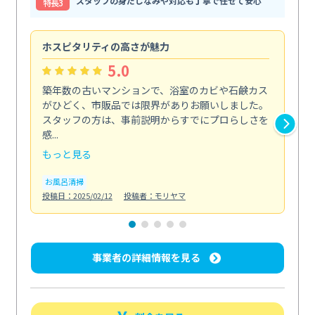
スタッフの身だしなみや対応も丁寧で任せて安心
特⻑3
ホスピタリティの高さが魅力
法
5.0
築年数の古いマンションで、浴室のカビや石鹸カス
会
がひどく、市販品では限界がありお願いしました。
し
スタッフの方は、事前説明からすでにプロらしさを
あ
感...
い...
もっと見る
も
お風呂清掃
ト
投稿日：2025/02/12
投稿者：モリヤマ
投稿日
事業者の詳細情報を見る