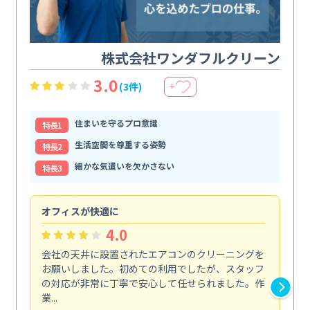
株式会社ワンダフルクリーン
3.0
(3件)
＋
住まいを守るプロ意識
特⻑1
生活空間を尊重する姿勢
特⻑2
細かな気遣いを欠かさない
特⻑3
オフィスが快適に
納
4.0
会社の天井に設置されたエアコンのクリーニングを
浴
お願いしました。初めての利用でしたが、スタッフ
終
の対応が非常に丁寧で安心して任せられました。作
き
業...
し...