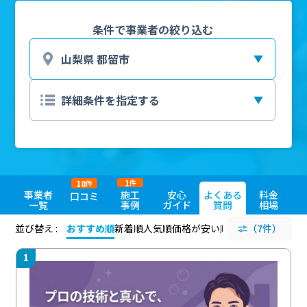
条件で事業者の絞り込む
1
18
件
件
事業者
施工
安心
よくある
料金
口コミ
一覧
事例
ガイド
質問
相場
並び替え :
おすすめ順
新着順
人気順
価格が安い順
評価が高い順
（7件）
評価
1