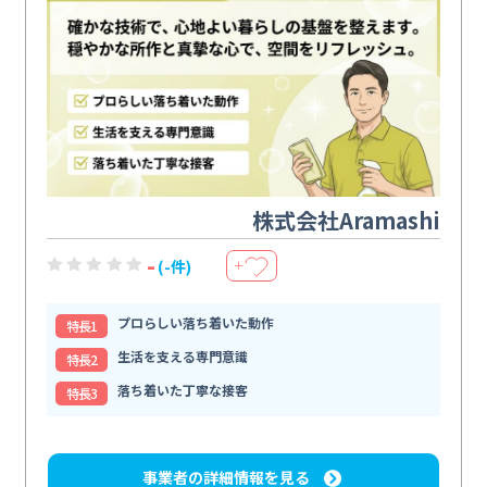
株式会社Aramashi
-
(-件)
＋
プロらしい落ち着いた動作
特⻑1
生活を支える専門意識
特⻑2
落ち着いた丁寧な接客
特⻑3
事業者の詳細情報を見る