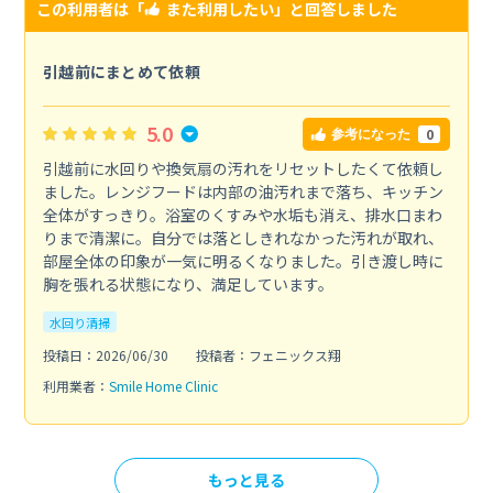
この利用者は「
また利用したい
」と回答しました
引越前にまとめて依頼
5.0
0
参考になった
引越前に水回りや換気扇の汚れをリセットしたくて依頼し
ました。レンジフードは内部の油汚れまで落ち、キッチン
全体がすっきり。浴室のくすみや水垢も消え、排水口まわ
りまで清潔に。自分では落としきれなかった汚れが取れ、
部屋全体の印象が一気に明るくなりました。引き渡し時に
胸を張れる状態になり、満足しています。
水回り清掃
投稿日：2026/06/30
投稿者：フェニックス翔
利用業者：
Smile Home Clinic
もっと見る