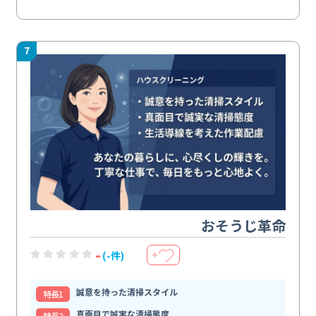
7
おそうじ革命
-
(-件)
＋
誠意を持った清掃スタイル
特⻑1
真面目で誠実な清掃態度
特⻑2