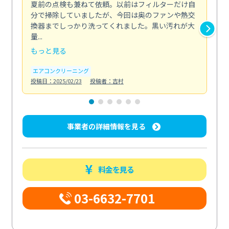
夏前の点検も兼ねて依頼。以前はフィルターだけ自
掃
分で掃除していましたが、今回は奥のファンや熱交
た
換器までしっかり洗ってくれました。黒い汚れが大
キ
量...
安...
もっと見る
も
エアコンクリーニング
お
投稿日：2025/02/23
投稿者：吉村
投稿日
事業者の詳細情報を見る
料金を見る
03-6632-7701