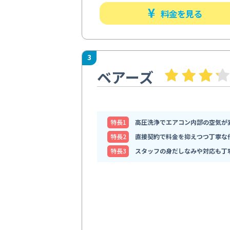
料金を見る
3
ベアーズ
特⻑1
高圧洗浄でエアコン内部の空気が
特⻑2
直接契約で料金を抑えつつ丁寧な
特⻑3
スタッフの身だしなみや対応も丁