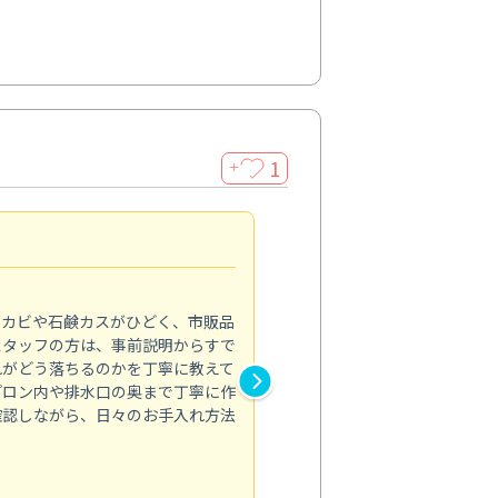
1
＋
法人利用
5.0
のカビや石鹸カスがひどく、市販品
会社のトイレと洗面台清掃をス
スタッフの方は、事前説明からすで
てはオフィス対応が雑なところ
れがどう落ちるのかを丁寧に教えて
なみから言葉遣い、作業マナー
プロン内や排水口の奥まで丁寧に作
心して任せられました。
確認しながら、日々のお手入れ方法
トイレ清掃
投稿日：2024/09/09
投