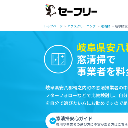
トップページ
ハウスクリーニング
窓清掃
岐阜県安
岐阜県安八
窓清掃で
事業者を料
岐阜県安八郡輪之内町の窓清掃業者の中
フターフォローなどで比較検討し、自分
を自分で選びたい方にお勧めですので是
窓清掃安心ガイド
費用や事業者の選び方に不安がある方はこちら