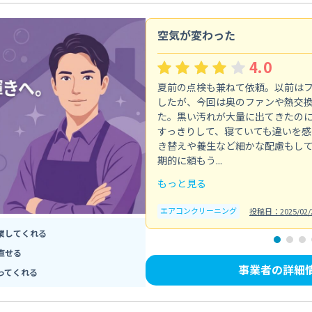
空気が変わった
4.0
夏前の点検も兼ねて依頼。以前は
したが、今回は奥のファンや熱交
た。黒い汚れが大量に出てきたの
すっきりして、寝ていても違いを感
き替えや養生など細かな配慮もし
期的に頼もう...
もっと見る
エアコンクリーニング
投稿日：2025/02/
業してくれる
直せる
事業者の詳細
ってくれる