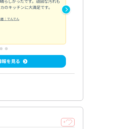
素晴らしかったです。頑固な汚れも
スタッフの方は非常に親切で、
ピカのキッチンに大満足です。
き安心感がありました。エアコ
り快適に感じています。丁寧な
稿者：でんでん
エアコンクリーニング
投稿日：2024/
情報を見る
＋