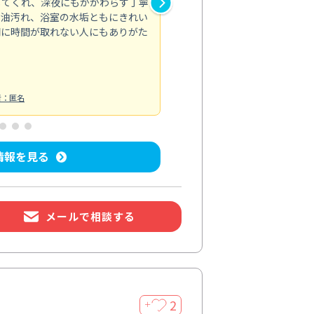
してくれ、深夜にもかかわらず丁寧
が行き届かず気になっていた場
の油汚れ、浴室の水垢ともにきれい
適。頼んで正解でした。
間に時間が取れない人にもありがた
エアコンクリーニング
投稿日：2026/
者：匿名
情報を見る
メールで相談する
2
＋