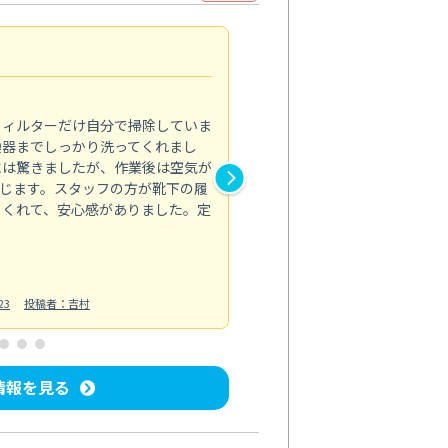
浴室が明るく
5.0
フィルターだけ自分で掃除していま
掃除しても取れなかったカビや
換器までしっかり洗ってくれまし
がプロ。浴室が明るく感じるほ
には驚きましたが、作業後は空気が
の説明も丁寧で安心できました
じます。スタッフの方が靴下の履
と気分も全然違います。
てくれて、安心感がありました。定
お風呂清掃
投稿日：2025/02/12
投
23
投稿者：吉村
情報を見る