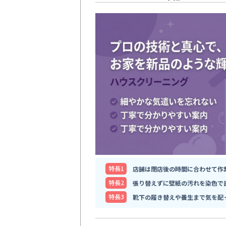
特⻑1
店舗は閉店後の時間に合わせて作
特⻑2
張り替えずに壁紙の汚れを染色で
特⻑3
靴下の履き替えや養生まで気を配