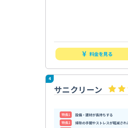
料金を見る
4
サニクリーン
特⻑1
設備・建材が長持ちする
特⻑2
掃除の手間やストレスが軽減され