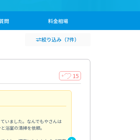
質問
料金
相場
絞り込み
（7件）
15
＋
頼んで良かったです
5.0
していました。なんでもやさんは
ペットと暮らしていて、埃や毛
ンと浴室の清掃を依頼。
エアコンと一緒に床や窓まわり
ホコリがほとんどなくなり、部