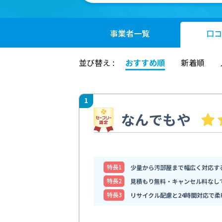
事業者
一覧
口コ
並び替え :
おすすめ順
新着順
1
なんでもや
特⻑1
少量から汚部屋まで幅広く対応す
特⻑2
見積もり無料・キャンセル料なし
特⻑3
リサイクル配慮と24時間対応で柔