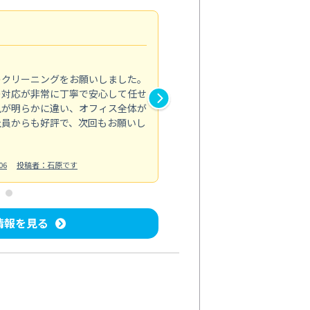
納得のサービス
5.0
のクリーニングをお願いしました。
浴室の清掃を依頼しました。ス
の対応が非常に丁寧で安心して任せ
もスムーズに進行。頑固な汚れ
風が明らかに違い、オフィス全体が
生まれ変わりました。料金も納
社員からも好評で、次回もお願いし
ています。
お風呂清掃
投稿日：2024/06/18
投
06
投稿者：石原です
情報を見る