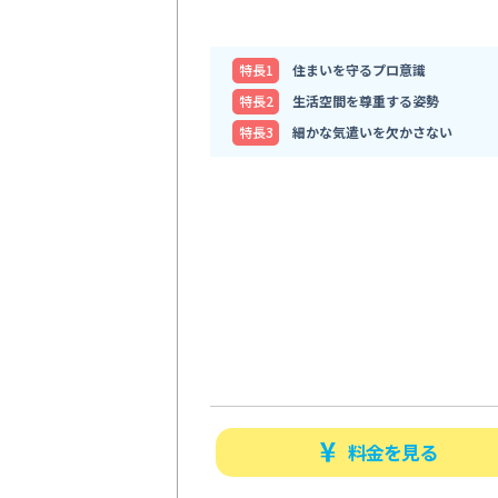
特⻑1
住まいを守るプロ意識
特⻑2
生活空間を尊重する姿勢
特⻑3
細かな気遣いを欠かさない
料金を見る