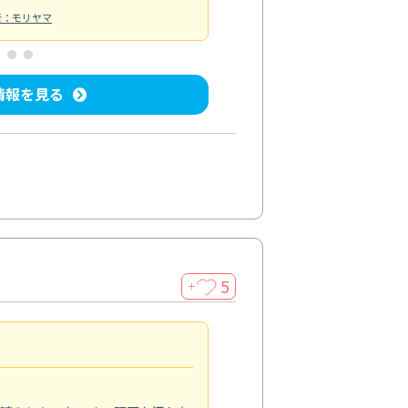
者：モリヤマ
情報を見る
5
＋
親切で丁寧な作業
5.0