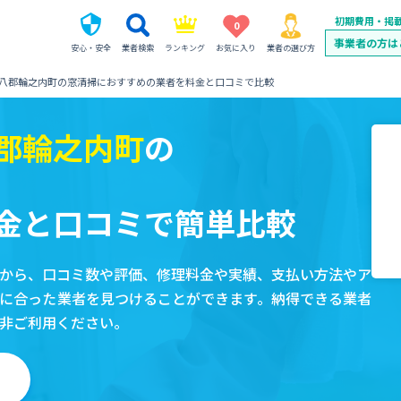
初期費用・掲
0
事業者の方は
安心・安全
業者検索
ランキング
お気に入り
業者の選び方
八郡輪之内町の窓清掃におすすめの業者を料金と口コミで比較
郡輪之内町
の
金と口コミで簡単比較
から、口コミ数や評価、修理料金や実績、支払い方法やア
に合った業者を見つけることができます。納得できる業者
非ご利用ください。