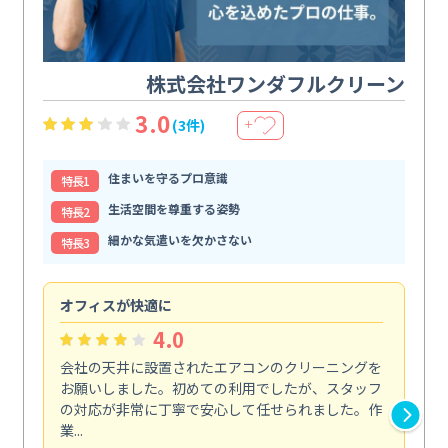
株式会社ワンダフルクリーン
3.0
(3件)
＋
住まいを守るプロ意識
特⻑1
生活空間を尊重する姿勢
特⻑2
細かな気遣いを欠かさない
特⻑3
オフィスが快適に
納
4.0
会社の天井に設置されたエアコンのクリーニングを
浴
お願いしました。初めての利用でしたが、スタッフ
終
の対応が非常に丁寧で安心して任せられました。作
き
業...
し...