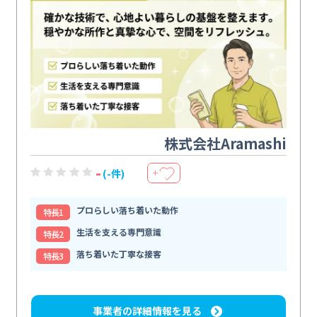
株式会社Aramashi
-
(-件)
＋
プロらしい落ち着いた動作
特⻑1
生活を支える専門意識
特⻑2
落ち着いた丁寧な接客
特⻑3
事業者の詳細情報を見る