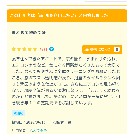
この利用者は「
また利用したい
」と回答しました
まとめて頼めて楽
5.0
0
参考になった
長年住んできたアパートで、窓の曇り、水まわりの汚れ、
エアコンの埃など、気になる箇所がたくさんあって大変で
した。なんでもやさんに全体クリーニングをお願いしたと
ころ、窓ガラスは透明感が戻り、浴室のタイルやシンク周
りも新品のような仕上がりに。さらにエアコンの風も軽く
なり、部屋全体が明るく清潔になって、「ここまで変わる
のか」と驚きました。掃除の手間と時間が一気に省け、引
き続き年１回の定期清掃を検討しています。
窓清掃
投稿日：2026/06/16
投稿者：翼
利用業者：
なんでもや