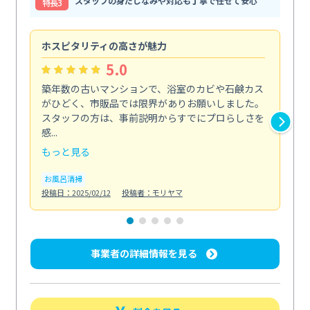
スタッフの身だしなみや対応も丁寧で任せて安心
特⻑3
ホスピタリティの高さが魅力
法
5.0
築年数の古いマンションで、浴室のカビや石鹸カス
会
がひどく、市販品では限界がありお願いしました。
し
スタッフの方は、事前説明からすでにプロらしさを
あ
感...
い...
もっと見る
も
お風呂清掃
ト
投稿日：2025/02/12
投稿者：モリヤマ
投稿日
事業者の詳細情報を見る