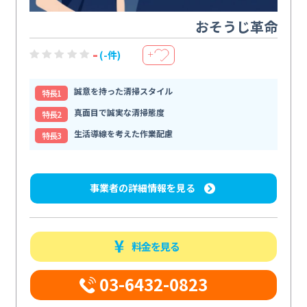
おそうじ革命
-
(-件)
＋
誠意を持った清掃スタイル
特⻑1
真面目で誠実な清掃態度
特⻑2
生活導線を考えた作業配慮
特⻑3
事業者の詳細情報を見る
料金を見る
03-6432-0823