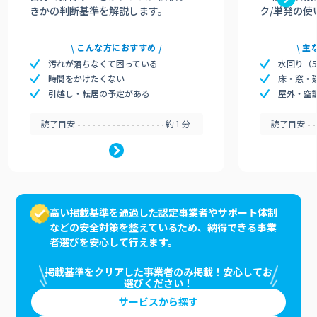
きかの判断基準を解説します。
ク/単発の使
こんな方におすすめ
主
汚れが落ちなくて困っている
水回り（
時間をかけたくない
床・窓・
引越し・転居の予定がある
屋外・空
読了目安
約1分
読了目安
高い掲載基準を通過した認定事業者やサポート体制
などの安全対策を整えているため、納得できる事業
者選びを安心して行えます。
掲載基準をクリアした事業者のみ掲載！安心してお
選びください！
サービスから探す