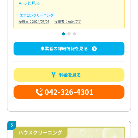
もっと見る
も
エアコンクリーニング
お
投稿日：2024/07/06
投稿者：石原です
投稿日
事業者の詳細情報を見る
料金を見る
042-326-4301
5