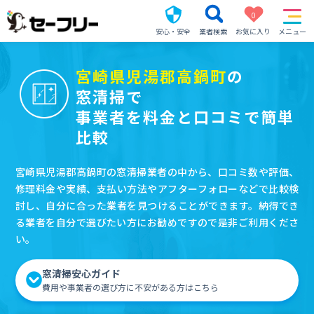
0
安心・安全
業者検索
お気に入り
メニュー
宮崎県児湯郡高鍋町
の
窓清掃で
事業者を料金と口コミで簡単
比較
宮崎県児湯郡高鍋町の窓清掃業者の中から、口コミ数や評価、
修理料金や実績、支払い方法やアフターフォローなどで比較検
討し、自分に合った業者を見つけることができます。納得でき
る業者を自分で選びたい方にお勧めですので是非ご利用くださ
い。
窓清掃安心ガイド
費用や事業者の選び方に不安がある方はこちら