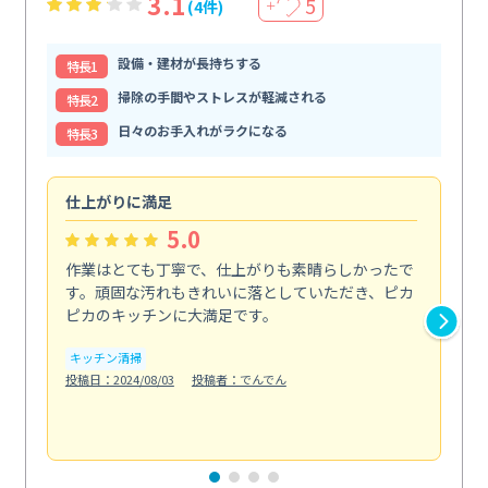
3.1
5
(4件)
＋
設備・建材が長持ちする
特⻑1
掃除の手間やストレスが軽減される
特⻑2
日々のお手入れがラクになる
特⻑3
仕上がりに満足
親
5.0
作業はとても丁寧で、仕上がりも素晴らしかったで
ス
す。頑固な汚れもきれいに落としていただき、ピカ
説
ピカのキッチンに大満足です。
の
い...
キッチン清掃
も
投稿日：2024/08/03
投稿者：でんでん
エ
投稿日