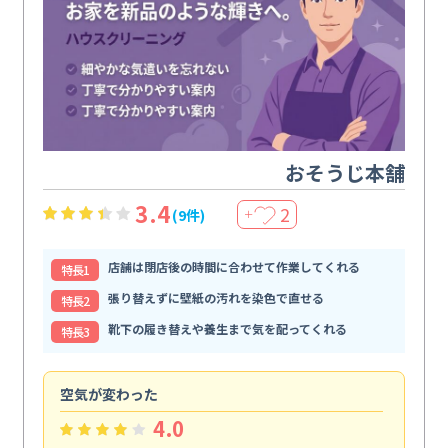
おそうじ本舗
3.4
2
(9件)
＋
店舗は閉店後の時間に合わせて作業してくれる
特⻑1
張り替えずに壁紙の汚れを染色で直せる
特⻑2
靴下の履き替えや養生まで気を配ってくれる
特⻑3
空気が変わった
浴
4.0