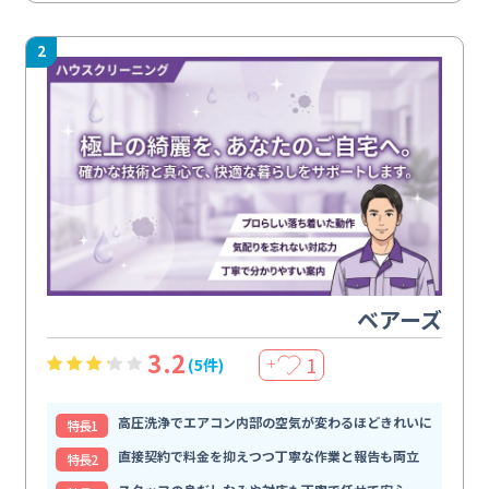
2
ベアーズ
3.2
1
(5件)
＋
高圧洗浄でエアコン内部の空気が変わるほどきれいに
特⻑1
直接契約で料金を抑えつつ丁寧な作業と報告も両立
特⻑2