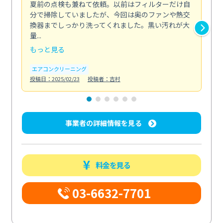
夏前の点検も兼ねて依頼。以前はフィルターだけ自
掃
分で掃除していましたが、今回は奥のファンや熱交
た
換器までしっかり洗ってくれました。黒い汚れが大
キ
量...
安...
もっと見る
も
エアコンクリーニング
お
投稿日：2025/02/23
投稿者：吉村
投稿日
事業者の詳細情報を見る
料金を見る
03-6632-7701