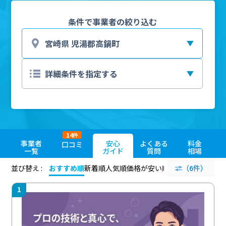
条件で事業者の絞り込む
14
件
事業者
安心
よくある
料金
口コミ
一覧
ガイド
質問
相場
並び替え :
おすすめ順
新着順
人気順
価格が安い順
評価が高い順
（6件）
評価
1