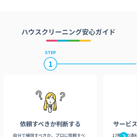
ハウスクリーニング安心ガイド
STEP
1
依頼すべきか
判断する
サービ
自分で掃除すべきか、プロに依頼すべ
17種類の清