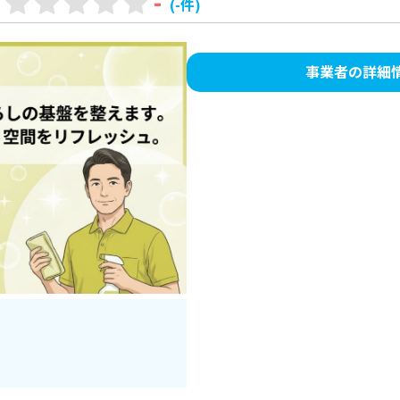
-
(-件)
事業者の詳細