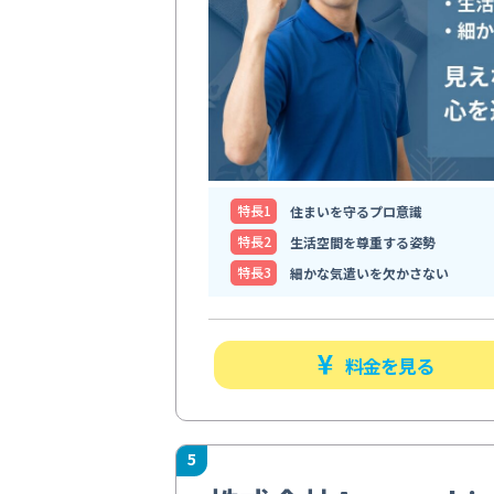
特⻑1
住まいを守るプロ意識
特⻑2
生活空間を尊重する姿勢
特⻑3
細かな気遣いを欠かさない
料金を見る
5