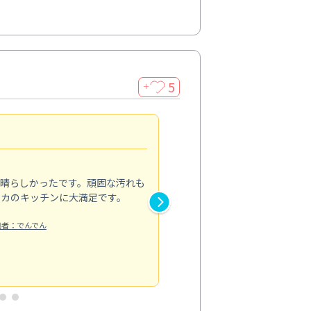
5
＋
親切で丁寧な作業
5.0
素晴らしかったです。頑固な汚れも
スタッフの方は非常に親切で、
ピカのキッチンに大満足です。
き安心感がありました。エアコ
り快適に感じています。丁寧な
稿者：でんでん
エアコンクリーニング
投稿日：2024/