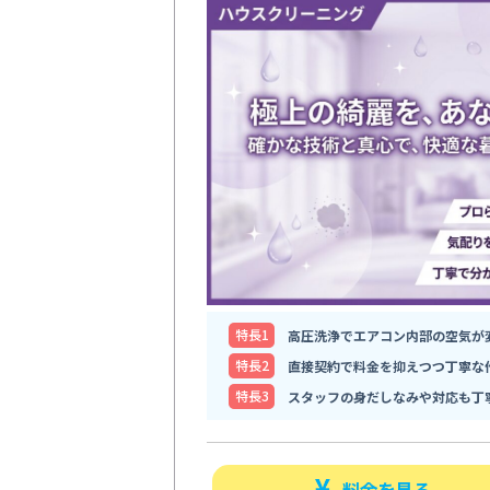
特⻑1
高圧洗浄でエアコン内部の空気が
特⻑2
直接契約で料金を抑えつつ丁寧な
特⻑3
スタッフの身だしなみや対応も丁
料金を見る