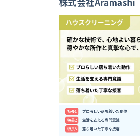
株式会社Aramashi
特⻑1
プロらしい落ち着いた動作
特⻑2
生活を支える専門意識
特⻑3
落ち着いた丁寧な接客