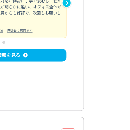
の対応が非常に丁寧で安心して任せ
もスムーズに進行。頑固な汚れ
風が明らかに違い、オフィス全体が
生まれ変わりました。料金も納
社員からも好評で、次回もお願いし
ています。
お風呂清掃
投稿日：2024/06/18
投
06
投稿者：石原です
情報を見る