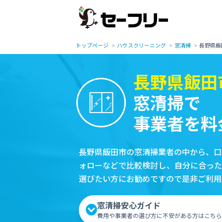
トップページ
ハウスクリーニング
窓清掃
長野県飯
長野県飯田
窓清掃で
事業者を料
長野県飯田市の窓清掃業者の中から、口
ォローなどで比較検討し、自分に合った
選びたい方にお勧めですので是非ご利用
窓清掃安心ガイド
費用や事業者の選び方に不安がある方はこちら