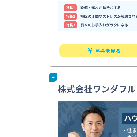
特⻑1
設備・建材が長持ちする
特⻑2
掃除の手間やストレスが軽減され
特⻑3
日々のお手入れがラクになる
料金を見る
4
株式会社ワンダフル