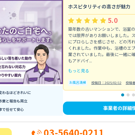
ホスピタリティの高さが魅力
5.0
築年数の古いマンションで、浴室
では限界がありお願いしました。
にプロらしさを感じさせ、どの汚
くれました。作業中も、浴槽のエ
業されていました。最後に一緒に
もアドバイ...
もっと見る
お風呂清掃
投稿日：2025/02/12
投稿
変わるほどきれいに
作業と報告も両立
事業者の詳細
寧で任せて安心
03-5640-0211