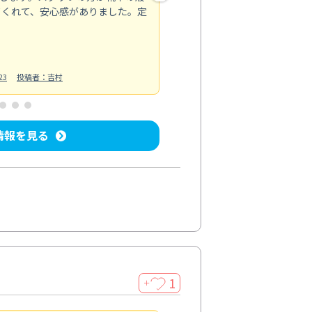
てくれて、安心感がありました。定
お風呂清掃
投稿日：2025/02/12
投
23
投稿者：吉村
情報を見る
1
＋