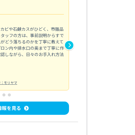
法人利用
5.0
のカビや石鹸カスがひどく、市販品
会社のトイレと洗面台清掃をス
スタッフの方は、事前説明からすで
てはオフィス対応が雑なところ
れがどう落ちるのかを丁寧に教えて
なみから言葉遣い、作業マナー
プロン内や排水口の奥まで丁寧に作
心して任せられました。
確認しながら、日々のお手入れ方法
トイレ清掃
投稿日：2024/09/09
投
者：モリヤマ
情報を見る