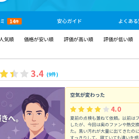
ミ
安心
ガイド
よくある
14
件
人気順
価格が安い順
評価が高い順
評価が低い順
3.4
(9件)
空気が変わった
4.0
夏前の点検も兼ねて依頼。以前は
したが、今回は奥のファンや熱交
た。黒い汚れが大量に出てきたの
すっきりして、寝ていても違いを感