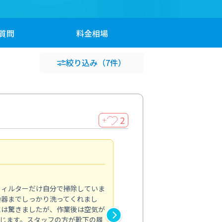
質問
料金
相場
絞り込み
（7件）
2
＋
浴室が明るく
5.0
フィルターだけ自分で掃除していま
掃除しても取れなかったカビや
換器までしっかり洗ってくれまし
がプロ。浴室が明るく感じるほ
には驚きましたが、作業後は空気が
の説明も丁寧で安心できました
じます。スタッフの方が靴下の履
と気分も全然違います。