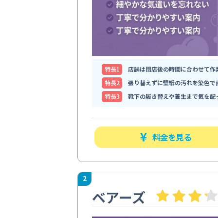
特⻑1
店舗は閉店後の時間に合わせて作
特⻑2
張り替えずに壁紙の汚れを染色で
特⻑3
靴下の履き替えや養生まで気を配
料金を見る
2
ベアーズ