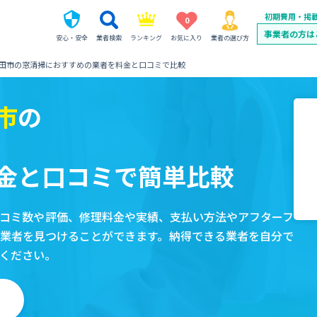
初期費用・掲
0
事業者の方は
安心・安全
業者検索
ランキング
お気に入り
業者の選び方
田市の窓清掃におすすめの業者を料金と口コミで比較
市
の
金と口コミで簡単比較
コミ数や評価、修理料金や実績、支払い方法やアフターフ
業者を見つけることができます。納得できる業者を自分で
ください。