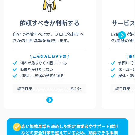
依頼すべきか
判断する
サービ
自分で掃除すべきか、プロに依頼すべ
17種類の清
きかの判断基準を解説します。
ク/単発の使
こんな方におすすめ
主
汚れが落ちなくて困っている
水回り（
時間をかけたくない
床・窓・
引越し・転居の予定がある
屋外・空
読了目安
約1分
読了目安
高い掲載基準を通過した認定事業者やサポート体制
などの安全対策を整えているため、納得できる事業