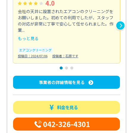
4.0
会社の天井に設置されたエアコンのクリーニングを
浴
お願いしました。初めての利用でしたが、スタッフ
終
の対応が非常に丁寧で安心して任せられました。作
き
業...
し...
もっと見る
も
エアコンクリーニング
お
投稿日：2024/07/06
投稿者：石原です
投稿日
事業者の詳細情報を見る
料金を見る
042-326-4301