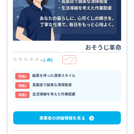
おそうじ革命
-
(-件)
＋
誠意を持った清掃スタイル
特⻑1
真面目で誠実な清掃態度
特⻑2
生活導線を考えた作業配慮
特⻑3
事業者の詳細情報を見る