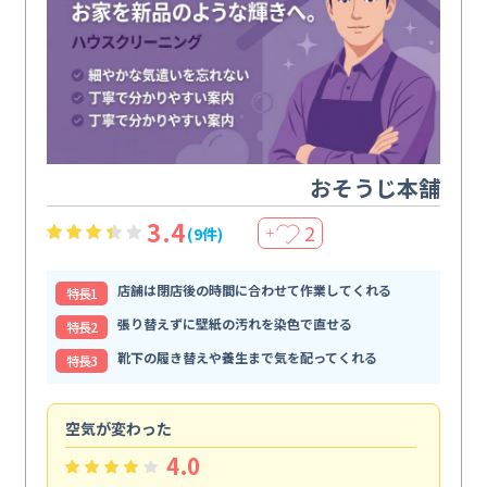
おそうじ本舗
3.4
2
(9件)
＋
店舗は閉店後の時間に合わせて作業してくれる
特⻑1
張り替えずに壁紙の汚れを染色で直せる
特⻑2
靴下の履き替えや養生まで気を配ってくれる
特⻑3
空気が変わった
浴
4.0