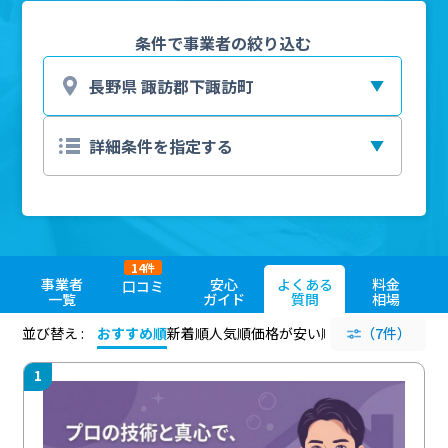
条件で事業者の絞り込む
14
件
事業者
安心
よくある
料金
口コミ
一覧
ガイド
質問
相場
並び替え :
おすすめ順
新着順
人気順
価格が安い順
評価が高い順
（7件）
評価
1