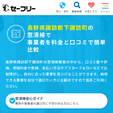
0
安心・安全
業者検索
お気に入り
メニュー
長野県諏訪郡下諏訪町
の
窓清掃で
事業者を料金と口コミで簡単
比較
長野県諏訪郡下諏訪町の窓清掃業者の中から、口コミ数や評
価、修理料金や実績、支払い方法やアフターフォローなどで比
較検討し、自分に合った業者を見つけることができます。納得
できる業者を自分で選びたい方にお勧めですので是非ご利用く
ださい。
窓清掃安心ガイド
費用や事業者の選び方に不安がある方はこちら