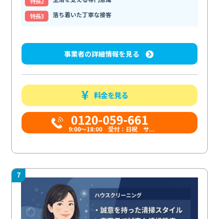
特⻑2
落ち着いた丁寧な接客
特⻑3
事業者の詳細情報を見る
料金を見る
0120-059-661
9:00〜18:00 受付：日祝 サ...
7