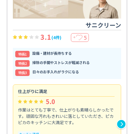
サニクリーン
3.1
5
(4件)
＋
設備・建材が長持ちする
特⻑1
掃除の手間やストレスが軽減される
特⻑2
日々のお手入れがラクになる
特⻑3
仕上がりに満足
親
5.0
作業はとても丁寧で、仕上がりも素晴らしかったで
ス
す。頑固な汚れもきれいに落としていただき、ピカ
説
ピカのキッチンに大満足です。
の
い...
キッチン清掃