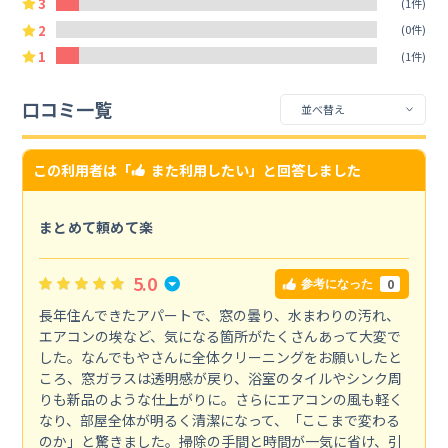
3
(1件)
2
(0件)
1
(1件)
口コミ一覧
この利用者は「
また利用したい
」と回答しました
まとめて頼めて楽
5.0
0
参考になった
長年住んできたアパートで、窓の曇り、水まわりの汚れ、
エアコンの埃など、気になる箇所がたくさんあって大変で
した。なんでもやさんに全体クリーニングをお願いしたと
ころ、窓ガラスは透明感が戻り、浴室のタイルやシンク周
りも新品のような仕上がりに。さらにエアコンの風も軽く
なり、部屋全体が明るく清潔になって、「ここまで変わる
のか」と驚きました。掃除の手間と時間が一気に省け、引