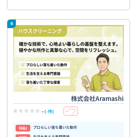
6
株式会社Aramashi
-
(-件)
＋
プロらしい落ち着いた動作
特⻑1
生活を支える専門意識