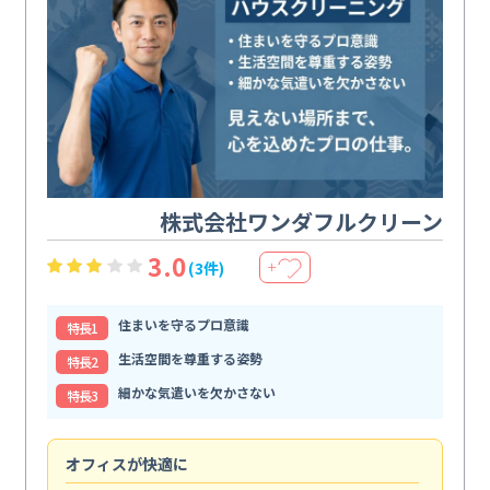
株式会社ワンダフルクリーン
3.0
(3件)
＋
住まいを守るプロ意識
特⻑1
生活空間を尊重する姿勢
特⻑2
細かな気遣いを欠かさない
特⻑3
オフィスが快適に
納