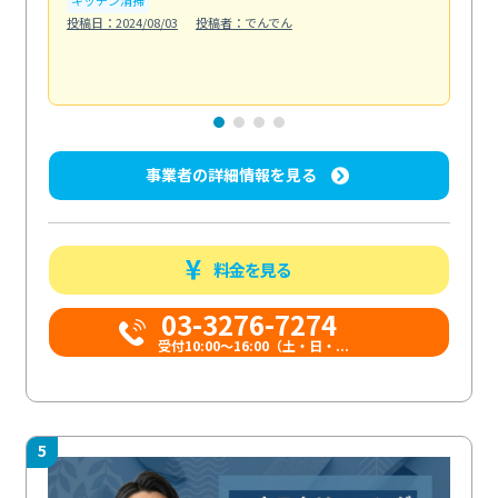
も
投稿日：2024/08/03
投稿者：でんでん
エ
投稿日
事業者の詳細情報を見る
料金を見る
03-3276-7274
受付10:00〜16:00（土・日・...
5