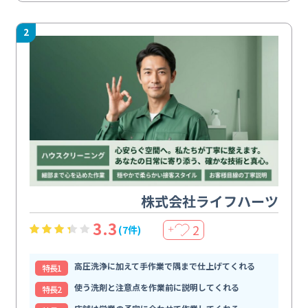
2
株式会社ライフハーツ
3.3
2
(7件)
＋
高圧洗浄に加えて手作業で隅まで仕上げてくれる
特⻑1
使う洗剤と注意点を作業前に説明してくれる
特⻑2