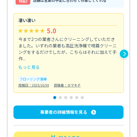
店舗は営業の予定に合わせて作業してくれる
特⻑3
凄い凄い
初
5.0
今まで2つの業者さんにクリーニングしていただき
ハ
ました。いずれの業者も高圧洗浄機で噴霧クリーニ
の
ングをするだけでしたが、こちらはそれに加えて手
し
作...
ラ...
もっと見る
も
フローリング清掃
屋
投稿日：2025/10/30
投稿者：タマキチ
投稿日
事業者の詳細情報を見る