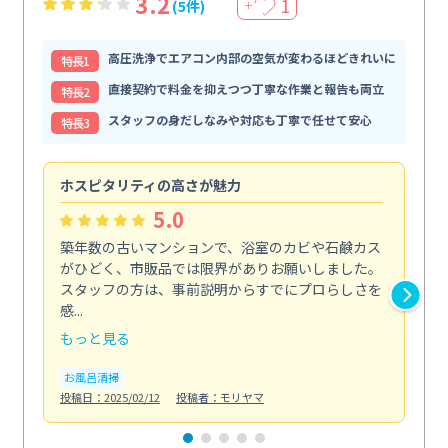
3.2
1
(5件)
＋
高圧洗浄でエアコン内部の空気が変わるほどきれいに
特⻑1
直接契約で料金を抑えつつ丁寧な作業と報告も両立
特⻑2
スタッフの身だしなみや対応も丁寧で任せて安心
特⻑3
ホスピタリティの高さが魅力
法
5.0
築年数の古いマンションで、浴室のカビや石鹸カス
会
がひどく、市販品では限界がありお願いしました。
し
スタッフの方は、事前説明からすでにプロらしさを
あ
感...
い...
もっと見る
も
お風呂清掃
ト
投稿日：2025/02/12
投稿者：モリヤマ
投稿日