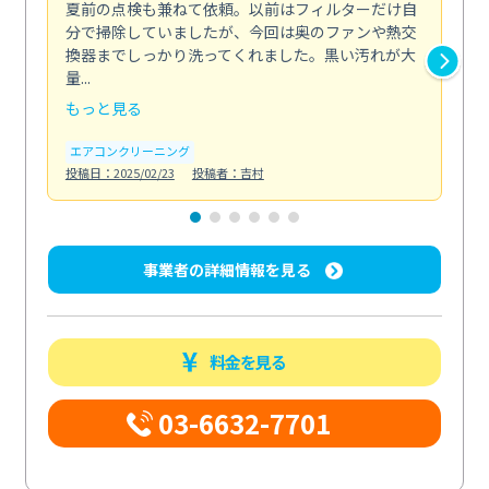
夏前の点検も兼ねて依頼。以前はフィルターだけ自
掃
分で掃除していましたが、今回は奥のファンや熱交
た
換器までしっかり洗ってくれました。黒い汚れが大
キ
量...
安...
もっと見る
も
エアコンクリーニング
お
投稿日：2025/02/23
投稿者：吉村
投稿日
事業者の詳細情報を見る
料金を見る
03-6632-7701