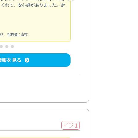
てくれて、安心感がありました。定
お風呂清掃
投稿日：2025/02/12
投
23
投稿者：吉村
情報を見る
1
＋