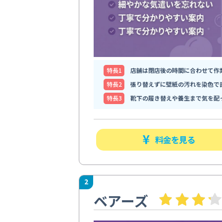
特⻑1
店舗は閉店後の時間に合わせて作
特⻑2
張り替えずに壁紙の汚れを染色で
特⻑3
靴下の履き替えや養生まで気を配
料金を見る
2
ベアーズ