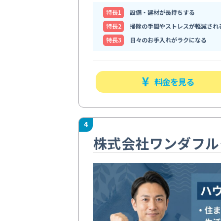
特⻑1
設備・建材が長持ちする
特⻑2
掃除の手間やストレスが軽減され
特⻑3
日々のお手入れがラクになる
料金を見る
4
株式会社ワンダフル