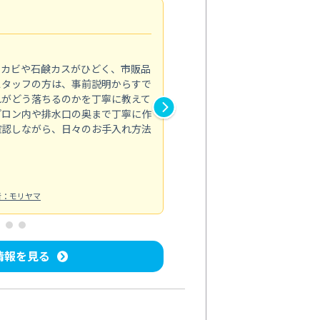
法人利用
5.0
のカビや石鹸カスがひどく、市販品
会社のトイレと洗面台清掃をス
スタッフの方は、事前説明からすで
てはオフィス対応が雑なところ
れがどう落ちるのかを丁寧に教えて
なみから言葉遣い、作業マナー
プロン内や排水口の奥まで丁寧に作
心して任せられました。
確認しながら、日々のお手入れ方法
トイレ清掃
投稿日：2024/09/09
投
者：モリヤマ
情報を見る