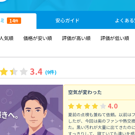
ミ
安心
ガイド
よくある
14
件
人気順
価格が安い順
評価が高い順
評価が低い順
3.4
(9件)
空気が変わった
4.0
夏前の点検も兼ねて依頼。以前は
したが、今回は奥のファンや熱交
た。黒い汚れが大量に出てきたの
すっきりして、寝ていても違いを感