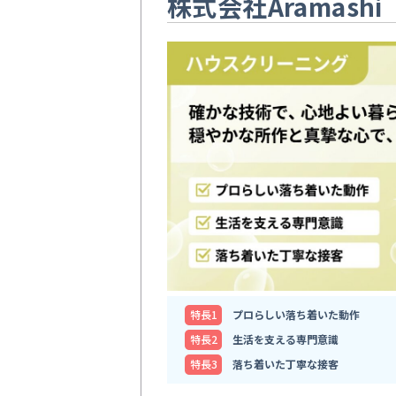
株式会社Aramashi
特⻑1
プロらしい落ち着いた動作
特⻑2
生活を支える専門意識
特⻑3
落ち着いた丁寧な接客