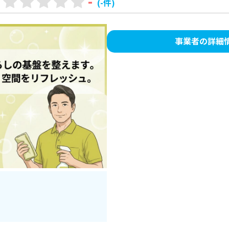
-
(-件)
事業者の詳細