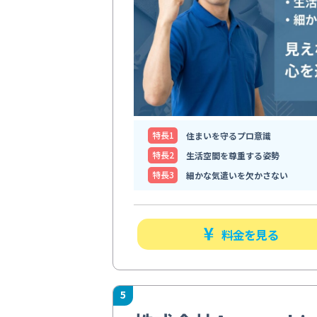
特⻑1
住まいを守るプロ意識
特⻑2
生活空間を尊重する姿勢
特⻑3
細かな気遣いを欠かさない
料金を見る
5