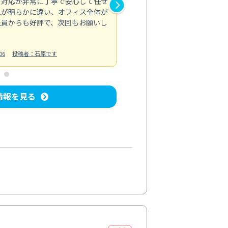
の対応が非常に丁寧で安心して任せ
もスムーズに進行。頑固な汚れ
風が明らかに違い、オフィス全体が
生まれ変わりました。料金も納
社員からも好評で、次回もお願いし
ています。
お風呂清掃
投稿日：2024/06/18
投
06
投稿者：石原です
情報を見る