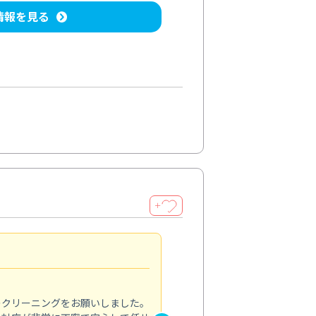
情報を見る
＋
納得のサービス
5.0
のクリーニングをお願いしました。
浴室の清掃を依頼しました。ス