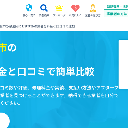
初期費用・掲
0
事業者の方は
安心・安全
業者検索
ランキング
お気に入り
業者の選び方
渡市の窓清掃におすすめの業者を料金と口コミで比較
市
の
金と口コミで簡単比較
コミ数や評価、修理料金や実績、支払い方法やアフターフ
業者を見つけることができます。納得できる業者を自分で
ください。