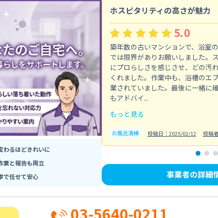
ホスピタリティの高さが魅力
5.0
築年数の古いマンションで、浴室
では限界がありお願いしました。
にプロらしさを感じさせ、どの汚
くれました。作業中も、浴槽のエ
業されていました。最後に一緒に
もアドバイ...
もっと見る
お風呂清掃
投稿日：2025/02/12
投稿
変わるほどきれいに
作業と報告も両立
事業者の詳細
寧で任せて安心
03-5640-0211