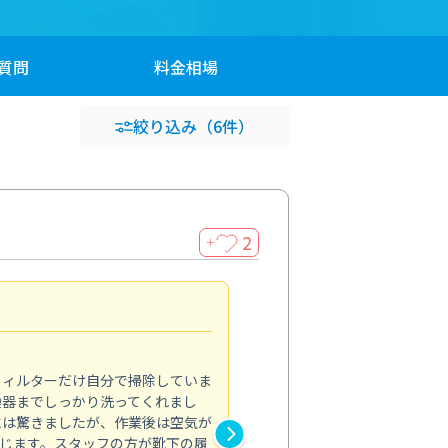
質問
料金
相場
絞り込み
（6件）
2
＋
浴室が明るく
5.0
フィルターだけ自分で掃除していま
掃除しても取れなかったカビや
換器までしっかり洗ってくれまし
がプロ。浴室が明るく感じるほ
には驚きましたが、作業後は空気が
の説明も丁寧で安心できました
じます。スタッフの方が靴下の履
と気分も全然違います。