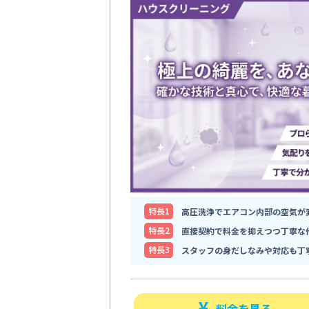
特⻑1
高圧洗浄でエアコン内部の空気が
特⻑2
直接契約で料金を抑えつつ丁寧な
特⻑3
スタッフの身だしなみや対応も丁
料金を見る