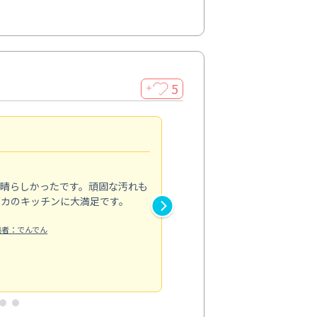
5
＋
親切で丁寧な作業
5.0
素晴らしかったです。頑固な汚れも
スタッフの方は非常に親切で、
ピカのキッチンに大満足です。
き安心感がありました。エアコ
り快適に感じています。丁寧な
稿者：でんでん
エアコンクリーニング
投稿日：2024/