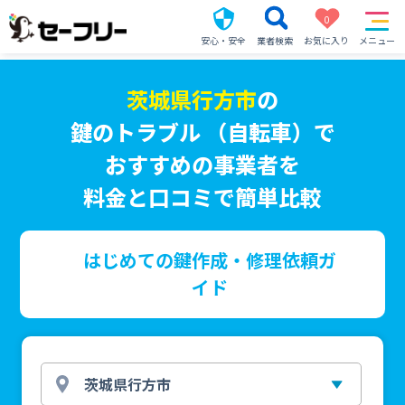
0
安心・安全
業者検索
お気に入り
メニュー
茨城県行方市
の
鍵のトラブル （自転車）で
おすすめの事業者を
料金と口コミで簡単比較
はじめての鍵作成・修理依頼ガ
イド