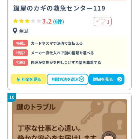
鍵屋のカギの救急センター119
3.2
1
(6件)
＋
全国
特⻑1
カードやスマホ決済で支払える
特⻑2
メーカー直仕入れで鍵の種類を選べる
特⻑3
修理か交換かを押しつけず希望を尊重する
¥
料金を見る
詳細を見る
相談方法を選ぶ
10