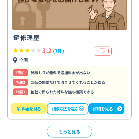
鍵修理屋
3.2
1
(7件)
＋
全国
特⻑1
見積もりが無料で追加料金が出ない
特⻑2
部品の調整だけで済ませてくれることがある
特⻑3
他社で断られた特殊な鍵も相談できる
¥
料金を見る
詳細を見る
相談方法を選ぶ
もっと見る