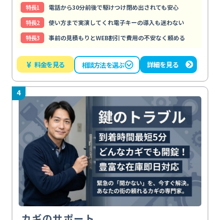
特⻑1
電話から30分前後で駆けつけ閉め出されても安心
特⻑2
使い方まで実演してくれ電子キーの導入も迷わない
特⻑3
事前の見積もりとWEB割引で費用の不安なく頼める
¥
料金を見る
詳細を見る
相談方法を選ぶ
4
カギのサポート