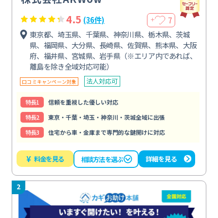
4.5
7
(36件)
＋
東京都、埼玉県、千葉県、神奈川県、栃木県、茨城
県、福岡県、大分県、長崎県、佐賀県、熊本県、大阪
府、福井県、宮城県、岩手県（※エリア内であれば、
離島を除き全域対応可能）
法人対応可
口コミキャンペーン対象
特⻑1
信頼を重視した優しい対応
特⻑2
東京・千葉・埼玉・神奈川・茨城全域に出張
特⻑3
住宅から車・金庫まで専門的な鍵開けに対応
¥
料金を見る
詳細を見る
相談方法を選ぶ
2