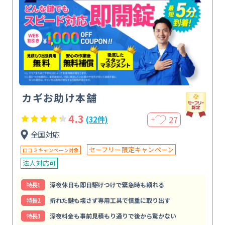
カギお助け本舗
4.3
27
(32件)
＋
全国対応
セーフリー限定キャンペーン
口コミキャンペーン対象
法人対応可
特⻑1
深夜休日も即日駆けつけで緊急時も頼れる
特⻑2
折れた鍵も壊さず専用工具で慎重に取り出す
特⻑3
深夜料金も事前見積もり通りで後から驚かない