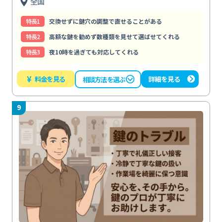
全国
特⻑1
交換せずに鍵穴の調整で直せることがある
特⻑2
高額な鍵を勧めず数種類を見せて選ばせてくれる
特⻑3
夜10時を過ぎても対応してくれる
¥
料金を見る
詳細を見る
相談方法を選ぶ
9