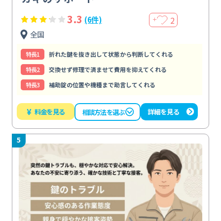
3.3
2
(6件)
＋
全国
特⻑1
折れた鍵を抜き出して状態から判断してくれる
特⻑2
交換せず修理で済ませて費用を抑えてくれる
特⻑3
補助錠の位置や機種まで助言してくれる
¥
料金を見る
詳細を見る
相談方法を選ぶ
5