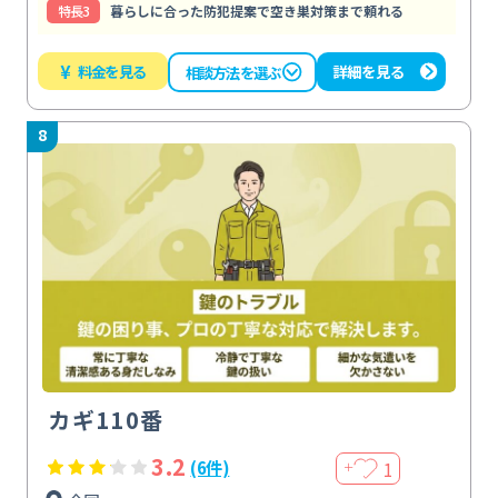
特⻑3
暮らしに合った防犯提案で空き巣対策まで頼れる
¥
料金を見る
詳細を見る
相談方法を選ぶ
8
カギ110番
3.2
1
(6件)
＋