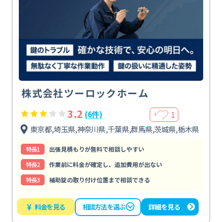
株式会社ツーロックホーム
3.2
1
(6件)
＋
東京都,埼玉県,神奈川県,千葉県,群馬県,茨城県,栃木県
特⻑1
出張見積もりが無料で相談しやすい
特⻑2
作業前に料金が確定し、追加費用が出ない
特⻑3
補助錠の取り付け位置まで相談できる
¥
料金を見る
詳細を見る
相談方法を選ぶ