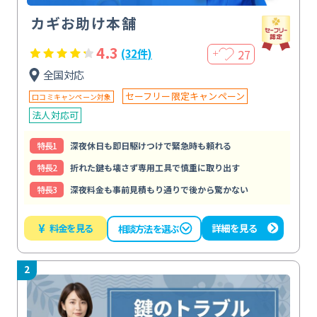
カギお助け本舗
4.3
27
(32件)
＋
全国対応
セーフリー限定キャンペーン
口コミキャンペーン対象
法人対応可
特⻑1
深夜休日も即日駆けつけで緊急時も頼れる
特⻑2
折れた鍵も壊さず専用工具で慎重に取り出す
特⻑3
深夜料金も事前見積もり通りで後から驚かない
¥
料金を見る
詳細を見る
相談方法を選ぶ
2