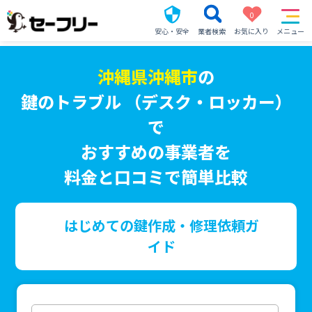
0
安心・安全
業者検索
お気に入り
メニュー
沖縄県沖縄市
の
鍵のトラブル （デスク・ロッカー）
で
おすすめの事業者を
料金と口コミで簡単比較
はじめての鍵作成・修理依頼ガ
イド