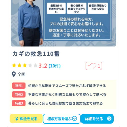
カギの救急110番
3.2
1
(10件)
＋
全国
特⻑1
相談から訪問までスムーズで待たされず解決できる
特⻑2
不要な営業がなく明瞭な見積もりで安心して選べる
特⻑3
暮らしに合った防犯提案で空き巣対策まで頼れる
¥
料金を見る
詳細を見る
相談方法を選ぶ