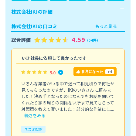
株式会社IKIの評価
株式会社IKIの口コミ
もっと見る
4.59
総合評価
(
54件
)
こ
いき社長に依頼して良かったです
+4
5.0
参考になった
いろんな業者がいる中で迷って相見積りで何社か
見てもらったのですが、IKIのいきさんに頼みま
した！決め手となったのはなんでもお話を聞いて
くれたり家の周りの関係ない所まで見てもらって
対策策を教えて貰いました！部分的な作業にし....
続きをみる
ネズミ駆除