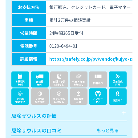
お支払方法
銀行振込、クレジットカード、電子マネー
実績
累計3万件の相談実績
営業時間
24時間365日受付
電話番号
0120-6494-01
詳細情報
https://safely.co.jp/pv/vendor/kujyo-zau
お見積り
出張費
夜間・早朝
休日・祝日
即日対応
割引あり
無料
無料
割増なし
割増なし
可能
24時間
24時間
キャンセル
有資格者
アフター
保証あり
電話受付
駆けつけ
料金なし
在籍
ケア
駆除ザウルスの評価
駆除ザウルスの口コミ
もっと見る