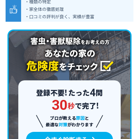
・種類の特定
・家全体の徹底処理
・口コミの評判が良く、実績が豊富
4
登録不要!
たった
問
3
0
秒
で完了!
プロが教える
原因
と
最適な
対策
がわかります