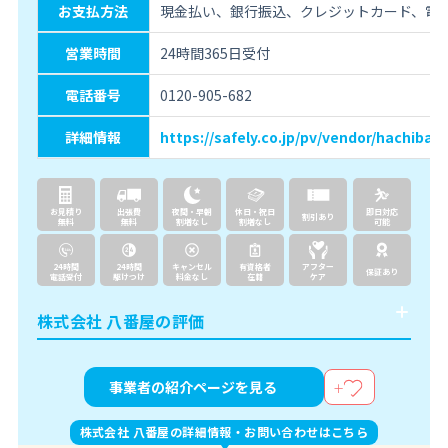
お支払方法
現金払い、銀行振込、クレジットカード、電
営業時間
24時間365日受付
電話番号
0120-905-682
詳細情報
https://safely.co.jp/pv/vendor/hachiban
お見積り
出張費
夜間・早朝
休日・祝日
即日対応
割引あり
無料
無料
割増なし
割増なし
可能
24時間
24時間
キャンセル
有資格者
アフター
保証あり
電話受付
駆けつけ
料金なし
在籍
ケア
株式会社 八番屋の評価
事業者の紹介ページを見る
株式会社 八番屋の詳細情報・お問い合わせはこちら