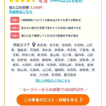
4.6
（54件の
口コミを見る
）
侵入口の封鎖
5,500円
料金表はこちら
特⻑1
24時間駆けつけてくれ閉め出されても慌てず頼める
特⻑2
見えない部分も写真で見せてくれ状況に納得できる
特⻑3
侵入口まで補修してくれるので再発の不安が減る
対応エリア
青森県、岩手県、宮城県、秋田県、山形
県、福島県、茨城県、栃木県、群馬県、埼玉県、千葉県、東
京都、神奈川県、新潟県、富山県、石川県、福井県、山梨
県、長野県、岐阜県、静岡県、愛知県、三重県、滋賀県、京
都府、大阪府、兵庫県、奈良県、和歌山県、鳥取県、島根
県、岡山県、広島県、山口県、福岡県、佐賀県、長崎県、熊
本県、大分県、宮崎県、鹿児島県
詳しい対応エリアはこちら
セーフリーからの依頼で3000円OFF
この業者の口コミ・詳細を見る