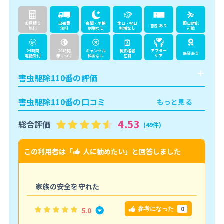
お見積り
出張費
夜間・早朝
休日・祝日
即日対応
割引あり
無料
無料
割増なし
割増なし
可能
24時間
24時間
キャンセル
有資格者
アフター
保証あり
電話受付
駆けつけ
料金なし
在籍
ケア
害虫駆除110番の評価
害虫駆除110番の口コミ
もっと見る
4.53
総合評価
(
49件
)
この利用者は「
人に勧めたい
」と回答しました
こ
家族の安全を守れた
0
5.0
参考になった