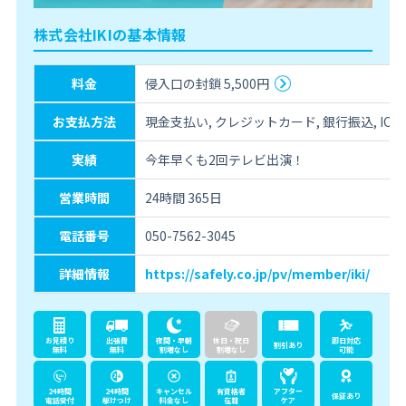
株式会社IKIの基本情報
料金
侵入口の封鎖 5,500円
お支払方法
現金支払い, クレジットカード, 銀行振込, IC決
実績
今年早くも2回テレビ出演！
営業時間
24時間 365日
電話番号
050-7562-3045
詳細情報
https://safely.co.jp/pv/member/iki/
お見積り
出張費
夜間・早朝
休日・祝日
即日対応
割引あり
無料
無料
割増なし
割増なし
可能
24時間
24時間
キャンセル
有資格者
アフター
保証あり
電話受付
駆けつけ
料金なし
在籍
ケア