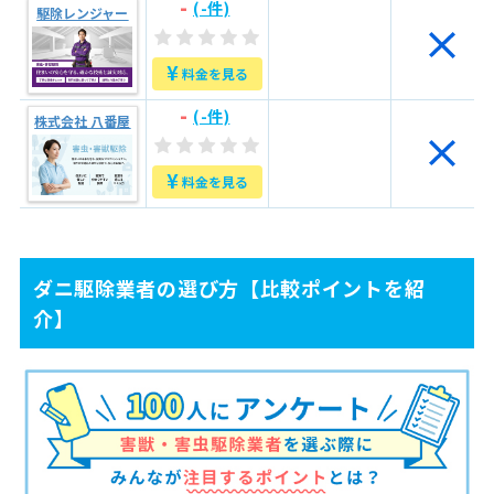
-
(-件)
駆除レンジャー
¥
料金を見る
-
(-件)
株式会社 八番屋
¥
料金を見る
ダニ駆除業者の選び方【比較ポイントを紹
介】