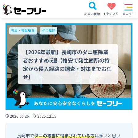
0
記事内検索
お気に入り
メニュー
害虫・害獣駆除
ダニ駆除
【2026年最新】長崎市のダニ駆除業
者おすすめ5選【格安で発生箇所の特
定から侵入経路の調査・対策までお任
せ】
2025.06.26
2025.12.15
長崎市で
ダニの被害に悩まされている方
は多いと思い