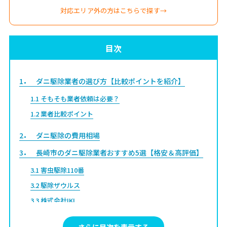
対応エリア外の方はこちらで探す→
目次
1
ダニ駆除業者の選び方【比較ポイントを紹介】
1.1
そもそも業者依頼は必要？
1.2
業者比較ポイント
2
ダニ駆除の費用相場
3
長崎市のダニ駆除業者おすすめ5選【格安＆高評価】
3.1
害虫駆除110番
3.2
駆除ザウルス
3.3
株式会社IKI
3.4
駆除レンジャー
さらに目次を表示する