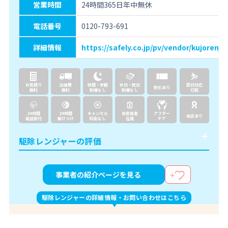
営業時間
24時間365日年中無休
電話番号
0120-793-691
詳細情報
https://safely.co.jp/pv/vendor/kujorenjar
お見積り
出張費
夜間・早朝
休日・祝日
即日対応
割引あり
無料
無料
割増なし
割増なし
可能
24時間
24時間
キャンセル
有資格者
アフター
保証あり
電話受付
駆けつけ
料金なし
在籍
ケア
駆除レンジャーの評価
事業者の紹介ページを見る
駆除レンジャーの詳細情報・お問い合わせはこちら