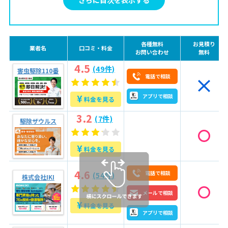
3.5
株式会社 八番屋
4
長崎市でダニ駆除業者に安く依頼する方法【3つのコ
ツ】
各種無料
お見積り
業者名
口コミ・料金
お問い合わせ
無料
4.1
複数の業者から見積もりを取る
4.5
(49件)
害虫駆除110番
4.2
不要な追加オプションをつけない
電話で相談
4.3
安い業者を見つける
¥
アプリで相談
料金を見る
5
ダニ駆除依頼の流れ【まず、何を伝えればいい？】
3.2
(7件)
駆除ザウルス
5.1
初めに業者に伝えること
5.2
キャンセルはどのタイミングまでOK？
¥
料金を見る
5.3
業者への支払い方法は？
5.4
カドを立てない断り方は？
4.6
電話で相談
(54件)
株式会社IKI
6
【長崎市のダニ駆除】まずはプロにご相談を！
メールで相談
¥
料金を見る
アプリで相談