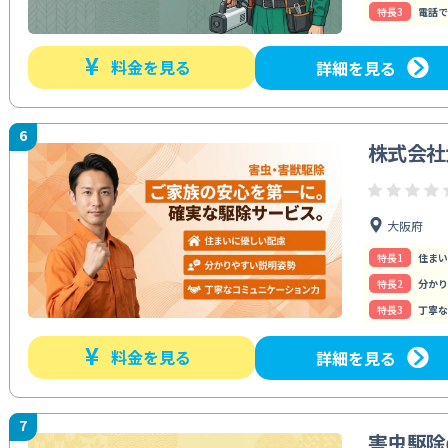
特⻑3
電話で
¥
料金を見る
詳細を見る
6
株式会社
大阪府
特⻑1
住まい
特⻑2
分かり
特⻑3
丁寧な
¥
料金を見る
詳細を見る
7
害虫駆除