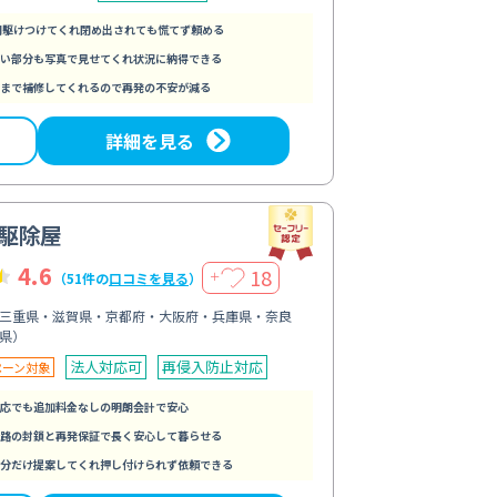
間駆けつけてくれ閉め出されても慌てず頼める
い部分も写真で見せてくれ状況に納得できる
まで補修してくれるので再発の不安が減る
詳細を見る
駆除屋
4.6
18
＋
（51件の
口コミを見る
）
三重県・滋賀県・京都府・大阪府・兵庫県・奈良
県）
法人対応可
再侵入防止対応
ペーン対象
応でも追加料金なしの明朗会計で安心
路の封鎖と再発保証で長く安心して暮らせる
分だけ提案してくれ押し付けられず依頼できる