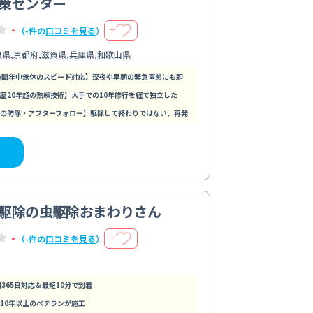
策センター
-
＋
（-件の
口コミを見る
）
良県,京都府,滋賀県,兵庫県,和歌山県
時間年中無休のスピード対応】深夜や早朝の緊急事態にも即
歴20年超の熟練技術】大手での10年修行を経て独立した
の防除・アフターフォロー】駆除して終わりではない、再発
駆除の虫駆除おまわりさん
-
＋
（-件の
口コミを見る
）
間365日対応＆最短10分で到着
10年以上のベテランが施工