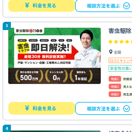
¥
料金を見る
相談方法を選ぶ
3
害虫駆除
全国
口コミキャン
安全性の高
特⻑1
夜間深
特⻑2
見えな
特⻑3
発生源
¥
料金を見る
相談方法を選ぶ
4