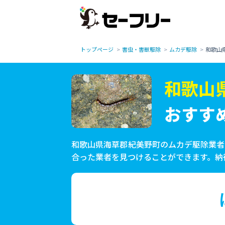
トップページ
害虫・害獣駆除
ムカデ駆除
和歌山
和歌山
おすす
和歌山県海草郡紀美野町のムカデ駆除業者
合った業者を見つけることができます。納