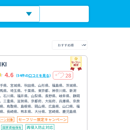
KI
4.6
28
＋
（54件の
口コミを見る
）
手県、宮城県、秋田県、山形県、福島県、茨城県、
馬県、埼玉県、千葉県、東京都、神奈川県、新潟
、石川県、福井県、山梨県、長野県、岐阜県、静岡
、三重県、滋賀県、京都府、大阪府、兵庫県、奈良
県、鳥取県、島根県、岡山県、広島県、山口県、福
県、長崎県、熊本県、大分県、宮崎県、鹿児島県
セーフリー限定キャンペーン
ペーン対象
再侵入防止対応
国家資格保有