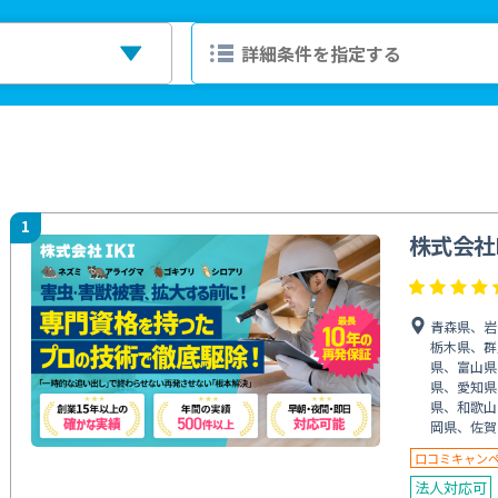
1
株式会社I
青森県、岩
栃木県、群
県、富山県
県、愛知県
県、和歌山
岡県、佐賀
口コミキャン
法人対応可