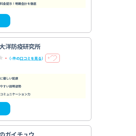
料金提示！明朗会計を徹底
大洋防疫研究所
-
＋
（-件の
口コミを見る
）
に優しい配慮
やすい説明姿勢
コミュニケーション力
のガイチュウ