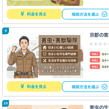
¥
料金を見る
相談方法を選ぶ
9
京都の害
特⻑1
住まい
特⻑2
住まい
特⻑3
生活を
¥
料金を見る
相談方法を選ぶ
10
害虫の生