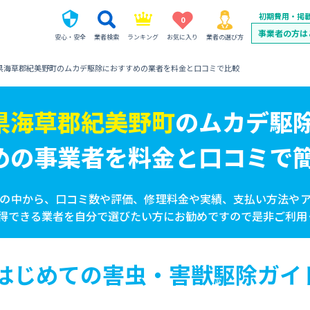
初期費用・掲
0
事業者の方は
安心・安全
業者検索
ランキング
お気に入り
業者の選び方
県海草郡紀美野町のムカデ駆除におすすめの業者を料金と口コミで比較
県海草郡紀美野町
の
ムカデ駆
めの事業者を
料金と口コミで
の中から、口コミ数や評価、修理料金や実績、支払い方法や
得できる業者を自分で選びたい方にお勧めですので是非ご利用
はじめての害虫・害獣駆除ガイ