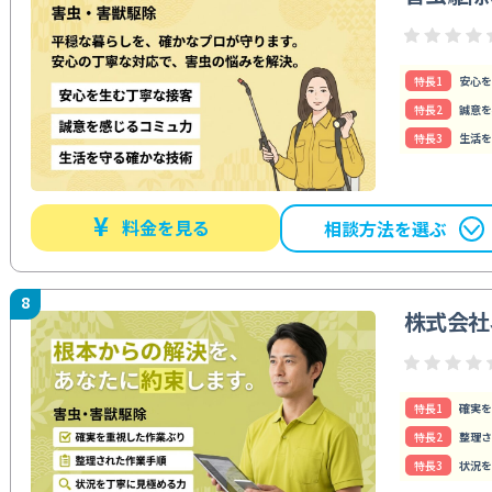
特⻑1
安心を
特⻑2
誠意を
特⻑3
生活を
¥
料金を見る
相談方法を選ぶ
8
株式会社
特⻑1
確実を
特⻑2
整理さ
特⻑3
状況を