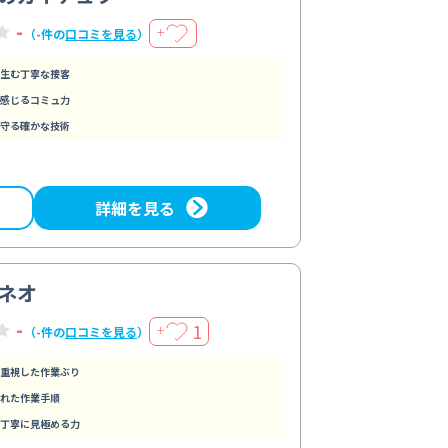
-
＋
（-件の
口コミを見る
）
生む丁寧な接客
感じるコミュ力
守る確かな技術
詳細を見る
ネオ
-
1
＋
（-件の
口コミを見る
）
重視した作業ぶり
れた作業手順
丁寧に見極める力