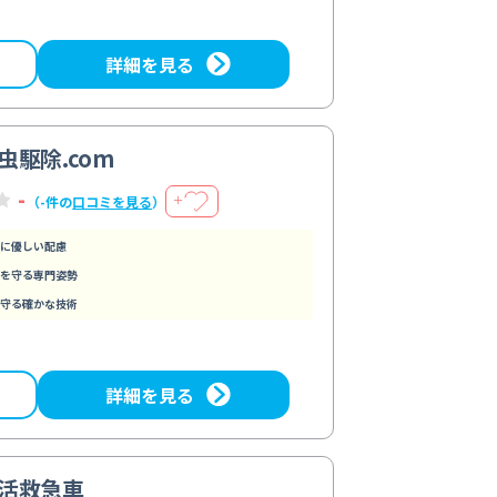
詳細を見る
虫駆除.com
-
＋
（-件の
口コミを見る
）
に優しい配慮
を守る専門姿勢
守る確かな技術
詳細を見る
活救急車