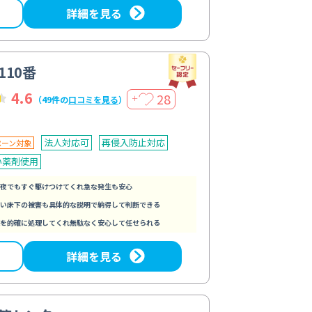
詳細を見る
110番
4.6
28
＋
（49件の
口コミを見る
）
法人対応可
再侵入防止対応
ペーン対象
い薬剤使用
夜でもすぐ駆けつけてくれ急な発生も安心
い床下の被害も具体的な説明で納得して判断できる
を的確に処理してくれ無駄なく安心して任せられる
詳細を見る