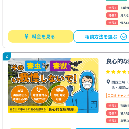
特⻑1
24時
特⻑2
見えな
特⻑3
侵入口
¥
料金を見る
相談方法を選ぶ
2
良心的な
関西全域（
県・和歌山
口コミキャン
特⻑1
夜間対
特⻑2
侵入経
特⻑3
必要な