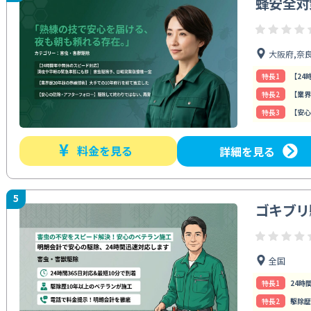
蜂安全対
大阪府,奈
特⻑1
【24
特⻑2
【業界
特⻑3
【安心
¥
料金を見る
詳細を見る
5
ゴキブリ
全国
特⻑1
24時
特⻑2
駆除歴