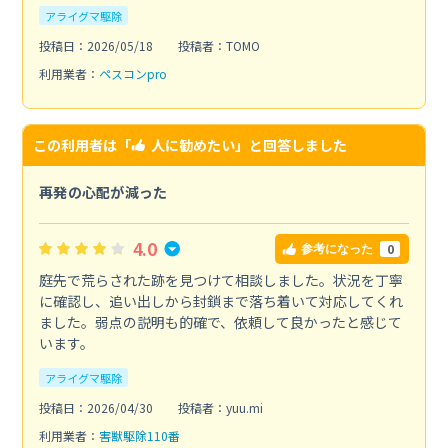
アライグマ駆除
投稿日：2026/05/18
投稿者：TOMO
利用業者：
ペスコンpro
この利用者は「
人に勧めたい
」と回答しました
再発の心配が減った
4.0
0
参考になった
庭先で荒らされた跡を見つけて相談しました。状況を丁寧
に確認し、追い出しから封鎖まで落ち着いて対応してくれ
ました。弱点の説明も的確で、依頼して良かったと感じて
います。
アライグマ駆除
投稿日：2026/04/30
投稿者：yuu.mi
利用業者：
害獣駆除110番