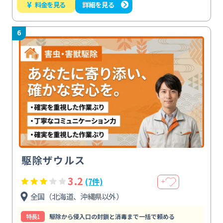
¥
料金を見る
詳細を見る
6
駆除ザウルス
3.2
(7件)
＋
全国（北海道、沖縄県以外）
特⻑1
駆除から侵入口の封鎖と消毒まで一括で頼める