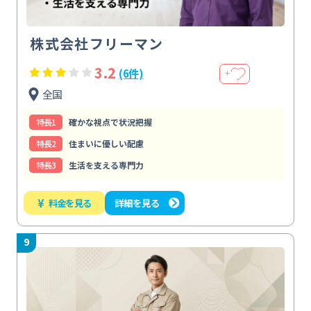
株式会社フリーマン
3.2
(6件)
＋
全国
特⻑1
確かな視点で状況把握
特⻑2
住まいに優しい配慮
特⻑3
生活を支える専門力
¥
料金を見る
詳細を見る
9