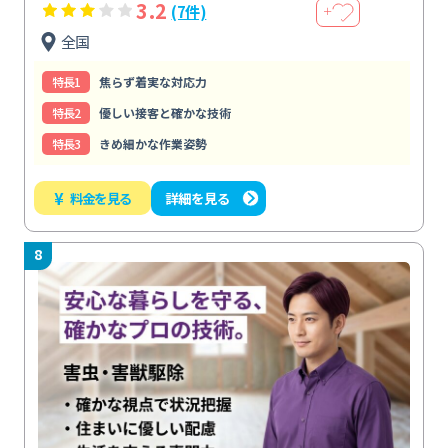
3.2
(7件)
＋
全国
特⻑1
焦らず着実な対応力
特⻑2
優しい接客と確かな技術
特⻑3
きめ細かな作業姿勢
¥
料金を見る
詳細を見る
8