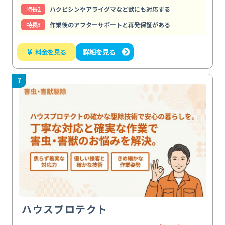
特⻑2
ハクビシンやアライグマなど獣にも対応する
特⻑3
作業後のアフターサポートと再発保証がある
¥
料金を見る
詳細を見る
7
ハウスプロテクト