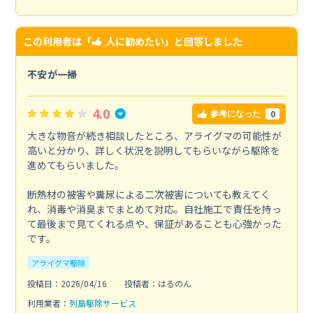
この利用者は「
人に勧めたい
」と回答しました
不安が一掃
4.0
0
参考になった
大きな物音が続き相談したところ、アライグマの可能性が
高いと分かり、詳しく状況を説明してもらいながら駆除を
進めてもらいました。
断熱材の被害や糞尿による二次被害についても教えてく
れ、消毒や消臭までまとめて対応。自社施工で責任を持っ
て最後まで見てくれる点や、保証があることも心強かった
です。
アライグマ駆除
投稿日：2026/04/16
投稿者：はるのん
利用業者：
列島駆除サービス