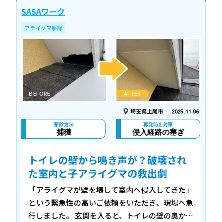
SASAワーク
アライグマ駆除
BEFORE
AFTER
埼玉県上尾市
2025.11.06
駆除方法
再発防止対策
捕獲
侵入経路の塞ぎ
トイレの壁から鳴き声が？破壊され
た室内と子アライグマの救出劇
「アライグマが壁を壊して室内へ侵入してきた」
という緊急性の高いご依頼をいただき、現場へ急
行しました。 玄関を入ると、トイレの壁の奥から