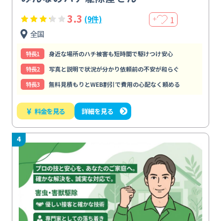
3.3
1
(9件)
＋
全国
特⻑1
身近な場所のハチ被害も短時間で駆けつけ安心
特⻑2
写真と説明で状況が分かり依頼前の不安が和らぐ
特⻑3
無料見積もりとWEB割引で費用の心配なく頼める
¥
料金を見る
詳細を見る
4