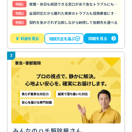
特⻑1
夜間・休日も相談できる窓口があり急なトラブルにもすぐ動ける
特⻑2
全国対応だから離れた実家のトラブルも提携業者にすぐ頼める
特⻑3
契約を急かされず比較しながら納得して依頼先を選べる
¥
料金を見る
詳細を見る
相談方法を選ぶ
3
みんなのハチ駆除屋さん