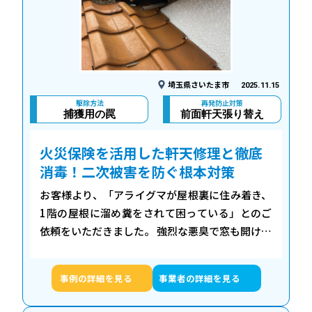
埼玉県さいたま市
2025.11.15
駆除方法
再発防止対策
捕獲用の罠
前面軒天張り替え
火災保険を活用した軒天修理と徹底
消毒！二次被害を防ぐ根本対策
お客様より、「アライグマが屋根裏に住み着き、
1階の屋根に溜め糞をされて困っている」とのご
依頼をいただきました。 強烈な悪臭で窓も開けら
れず、さらには室内への侵入を試みる形跡もあ
り、お客様は大変不安な思いをされていました。
事例の詳細を見る
事業者の詳細を見る
…