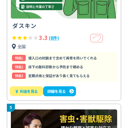
ダスキン
3.3
(8件)
＋
全国
特⻑1
侵入口の封鎖まで含めて再発を防いでくれる
特⻑2
床下の無料診断から予防まで頼める
特⻑3
定期点検と保証があり長く見てもらえる
¥
料金を見る
詳細を見る
5