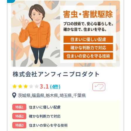
株式会社アンフィニプロダクト
3.1
(4件)
＋
茨城県,福島県,栃木県,埼玉県,千葉県
特⻑1
住まいに優しい配慮
特⻑2
確かな判断力で対応
特⻑3
住まいの安心を守る技術