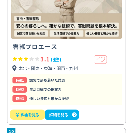
害獣プロエース
3.1
(4件)
＋
東北・関東・東海・関西・九州
特⻑1
誠実で落ち着いた対応
特⻑2
生活目線での提案力
特⻑3
優しい接客と確かな技術
¥
料金を見る
詳細を見る
10