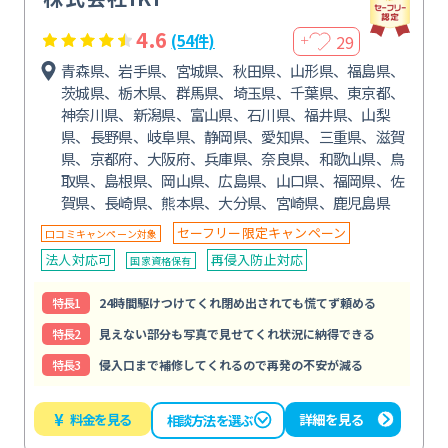
4.6
29
(54件)
＋
青森県、岩手県、宮城県、秋田県、山形県、福島県、
茨城県、栃木県、群馬県、埼玉県、千葉県、東京都、
神奈川県、新潟県、富山県、石川県、福井県、山梨
県、長野県、岐阜県、静岡県、愛知県、三重県、滋賀
県、京都府、大阪府、兵庫県、奈良県、和歌山県、鳥
取県、島根県、岡山県、広島県、山口県、福岡県、佐
賀県、長崎県、熊本県、大分県、宮崎県、鹿児島県
セーフリー限定キャンペーン
口コミキャンペーン対象
法人対応可
再侵入防止対応
国家資格保有
特⻑1
24時間駆けつけてくれ閉め出されても慌てず頼める
特⻑2
見えない部分も写真で見せてくれ状況に納得できる
特⻑3
侵入口まで補修してくれるので再発の不安が減る
¥
料金を見る
詳細を見る
相談方法を選ぶ