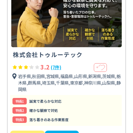
株式会社トゥルーテック
3.2
(7件)
＋
岩手県,秋田県,宮城県,福島県,山形県,新潟県,茨城県,栃
木県,群馬県,埼玉県,千葉県,東京都,神奈川県,山梨県,静
岡県
特⻑1
誠実で柔らかな対応
特⻑2
確かな観察で対処
特⻑3
落ち着きのある作業態度