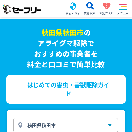
0
安心・安全
業者検索
お気に入り
メニュー
秋田県秋田市
の
アライグマ駆除で
おすすめの事業者を
料金と口コミで簡単比較
はじめての害虫・害獣駆除ガイ
ド