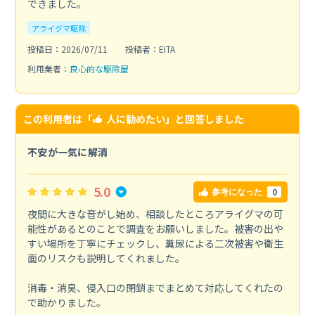
できました。
アライグマ駆除
投稿日：2026/07/11
投稿者：EITA
利用業者：
良心的な駆除屋
この利用者は「
人に勧めたい
」と回答しました
不安が一気に解消
5.0
0
参考になった
夜間に大きな音がし始め、相談したところアライグマの可
能性があるとのことで調査をお願いしました。被害の出や
すい場所を丁寧にチェックし、糞尿による二次被害や衛生
面のリスクも説明してくれました。
消毒・消臭、侵入口の閉鎖までまとめて対応してくれたの
で助かりました。