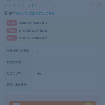
-
(-件)
＋
東京
詳しい対応エリアはこちら
特⻑1
作業場を常に綺麗に保つ
特⻑2
気持ちを込めた清掃姿勢
特⻑3
信頼に応える誠実な姿勢
営業時間・営業日
-
お支払方法
-
対応エリア
東京
見積・出張費用
-