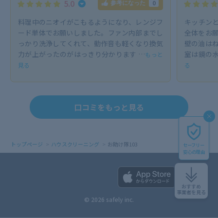
5.0
0
参考になった
料理中のニオイがこもるようになり、レンジフ
キッチン
ード単体でお願いしました。ファン内部までし
全体をお願
っかり洗浄してくれて、動作音も軽くなり換気
壁の油は
力が上がったのがはっきり分かります …
室は鏡の
もっと
見る
る
口コミをもっと見る
トップページ
ハウスクリーニング
お助け隊103
セーフリー
安心の理由
おすすめ
事業者を見る
© 2026 safely inc.