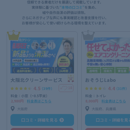
信頼できる業者だけを厳選して掲載しています。
実体験に基づいた
“本物の口コミ”
を集め、
嘘や自作自演の評価は排除。
さらにネガティブな声にも事実確認と改善支援を行い、
お客様が安心して使い続けられる環境を整えています。
1
2
大阪北クリーンサービス
おそうじLabo
4.5
4.4
18
＋
（39件）
（31件）
料金：小窓（~0.5平米）
料金：トイレ
2,980円
料金表はこちら
8,000円
料金表はこちら
大阪府
大阪府、兵庫県
口コミ・詳細を見る
口コミ・詳細を見