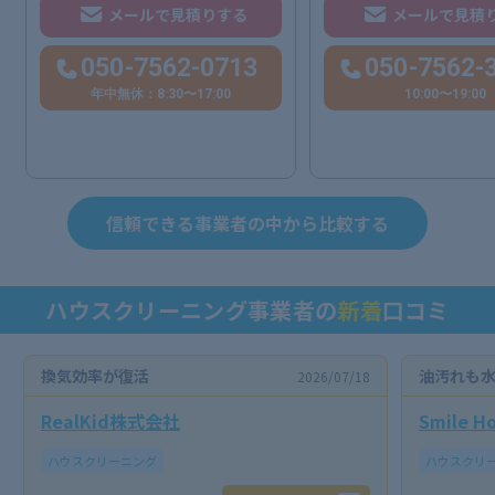
メールで見積りする
メールで見積
050-7562-0713
050-7562-
年中無休：8:30〜17:00
10:00〜19:00
信頼できる事業者の中から比較する
ハウスクリーニング事業者の
新着
口コミ
換気効率が復活
油汚れも
2026/07/18
RealKid株式会社
Smile Ho
ハウスクリーニング
ハウスクリ