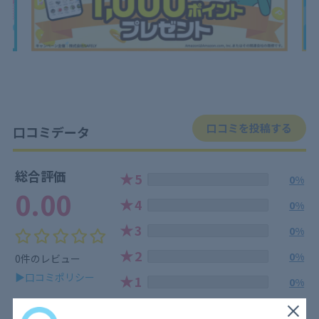
口コミを投稿する
口コミデータ
総合評価
★
5
0%
0.00
★
4
0%
★
3
0%
★
2
0%
0件のレビュー
▶口コミポリシー
★
1
0%