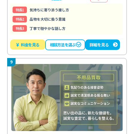
特⻑1
気持ちに寄り添う接し方
特⻑2
品物を大切に扱う意識
特⻑3
丁寧で穏やかな話し方
¥
料金を見る
詳細を見る
相談方法を選ぶ
9