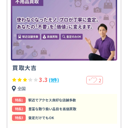
買取大吉
3.3
2
(9件)
＋
全国
特⻑1
駅近でアクセス良好な店舗多数
特⻑2
豊富な取り扱い品目を高価買取
特⻑3
査定だけでもOK