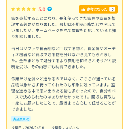
5.0
0
参考になった
家を売却することになり、長年使ってきた家具や家電を整
理する必要がありました。最初は不用品回収だけを考えて
いましたが、ホームページを見て買取も対応していると知
り相談しました。
当日はソファや食器棚など回収する物と、貴金属やオーデ
ィオ機器など買取できる物を分けながら見てもらえまし
た。全部まとめて処分するより費用を抑えられそうだと説
明を受け、その内容にも納得できました。
作業だけを淡々と進めるのではなく、こちらが迷っている
品物は急かさず待ってくれたのも印象に残っています。整
理を進める中で思い出のある物も多かったので、自分のペ
ースで決められたのはありがたかったです。回収も買取も
一緒にお願いしたことで、最後まで安心して任せることが
できました。
貴金属買取
投稿日：2026/04/10
投稿者：スギさん