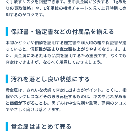
く手放すリスクを回避できます。田中貴金属が公表する「
1gあた
りの買取価格
」や、
1年単位の相場チャート
を見て上昇時期に売
却するのがコツです。
保証書・鑑定書などの付属品を揃える
本物かどうかや価値を証明する鑑定書や購入時の箱や保証書が揃
っていると、
信頼性が高まり査定額も上がりやすくなります。
ま
た、貴金属にある刻印も品質を証明するため重要です。なくても
査定はできますが、なるべく用意しておきましょう。
汚れを落とし良い状態にする
貴金属は、きれいな状態で査定に出すのがポイント。とくに、指
輪やネックレスなどそのまま再販するものは、
キズや汚れがある
と価値が下がることも
。黒ずみは中性洗剤や重曹、専用のクロス
でやさしく磨けば落とせます。
貴金属はまとめて売る