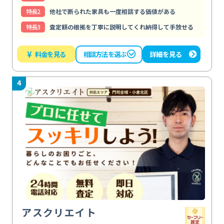
特⻑2
他社で断られた家具も一度相談する価値がある
特⻑3
査定額の根拠を丁寧に説明してくれ納得して手放せる
¥
料金を見る
詳細を見る
相談方法を選ぶ
4
アスクリエイト