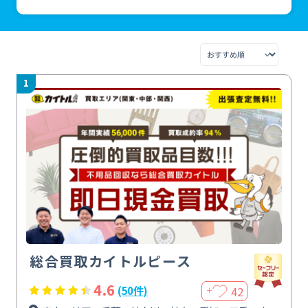
1
総合買取カイトルピース
4.6
42
(50件)
＋