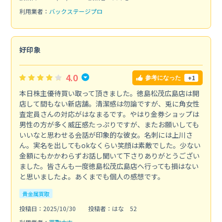
利用業者：
バックステージプロ
好印象
4.0
+1
参考になった
本日株主優待買い取って頂きました。徳島松茂広島店は開
店して間もない新店舗。清潔感は勿論ですが、兎に角女性
査定員さんの対応がはなまるです。やはり金券ショップは
男性の方が多く威圧感たっぷりですが、またお願いしても
いいなと思わせる会話が印象的な彼女。名刺には上川さ
ん。実名を出してもokなくらい笑顔は素敵でした。少ない
金額にもかかわらずお話し聞いて下さりありがとうござい
ました。皆さんも一度徳島松茂広島店へ行っても損はない
と思いましたよ。あくまでも個人の感想です。
貴金属買取
投稿日：2025/10/30
投稿者：はな 52