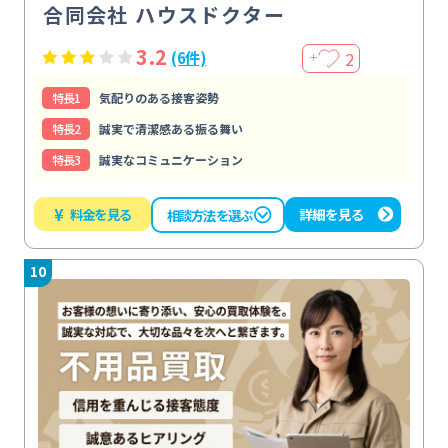
合同会社 ハウスドクター
3.2
2
(6件)
＋
特⻑1
気配りのある接客姿勢
特⻑2
誠実で清潔感ある振る舞い
特⻑3
誠実なコミュニケーション
¥
料金を見る
詳細を見る
相談方法を選ぶ
10