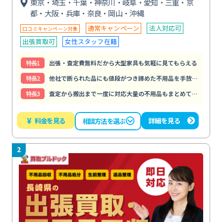
東京・埼玉・千葉・神奈川・岐阜・愛知・三重・京
都・大阪・兵庫・奈良・岡山・沖縄
通常キャンペーン
法人対応可
口コミキャンペーン対象
出張買取可
女性スタッフ在籍
特⻑1
出張・査定費無料だから大型家具も気軽に見てもらえる
特⻑2
他社で断られた品にも値段がつき諦めた不用品を手放せる
特⻑3
査定から搬出まで一度に対応大量の不用品もまとめて片付く
¥
料金を見る
詳細を見る
相談方法を選ぶ
2