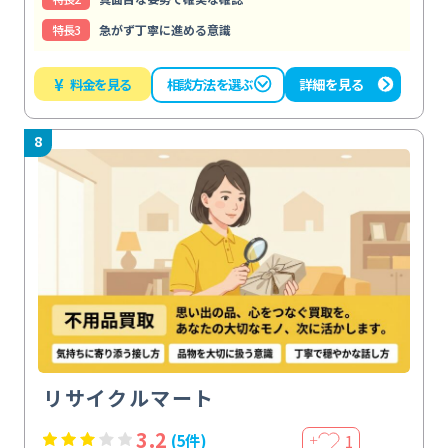
特⻑3
急がず丁寧に進める意識
¥
料金を見る
詳細を見る
相談方法を選ぶ
8
リサイクルマート
3.2
1
(5件)
＋