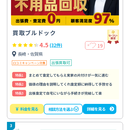
買取ブルドック
4.5
19
(32件)
＋
長崎・佐賀県
出張買取可
口コミキャンペーン対象
特⻑1
まとめて査定してもらえ実家の片付けが一気に進む
特⻑2
価値の理由を説明してくれ査定額に納得して手放せる
特⻑3
出張査定で自宅にいながら手続きが完結して楽
¥
料金を見る
詳細を見る
相談方法を選ぶ
3