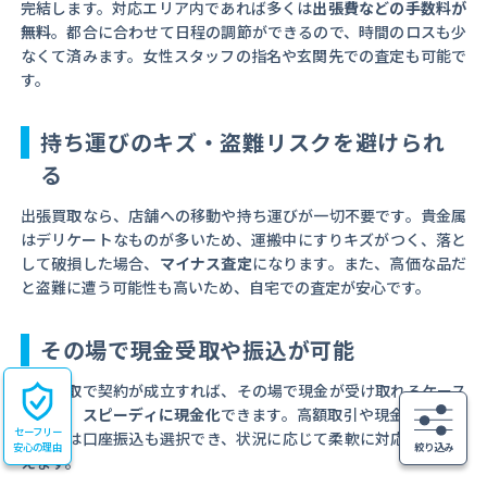
完結します。対応エリア内であれば多くは
出張費などの手数料が
無料
。都合に合わせて日程の調節ができるので、時間のロスも少
なくて済みます。女性スタッフの指名や玄関先での査定も可能で
す。
持ち運びのキズ・盗難リスクを避けられ
る
出張買取なら、店舗への移動や持ち運びが一切不要です。貴金属
はデリケートなものが多いため、運搬中にすりキズがつく、落と
して破損した場合、
マイナス査定
になります。また、高価な品だ
と盗難に遭う可能性も高いため、自宅での査定が安心です。
その場で現金受取や振込が可能
出張買取で契約が成立すれば、その場で現金が受け取れるケース
が多く、
スピーディに現金化
できます。高額取引や現金受取が不
セーフリー
安な方は口座振込も選択でき、状況に応じて柔軟に対応してもら
安心の理由
絞り込み
えます。