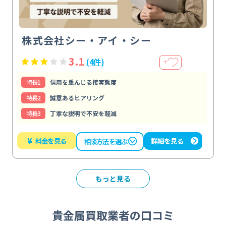
株式会社シー・アイ・シー
3.1
(4件)
＋
特⻑1
信用を重んじる接客態度
特⻑2
誠意あるヒアリング
特⻑3
丁寧な説明で不安を軽減
¥
料金を見る
詳細を見る
相談方法を選ぶ
もっと見る
貴金属買取業者の口コミ