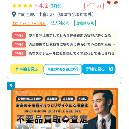
4.2
21
(27件)
＋
門司全域、小倉北区（福岡市全域対象外）
法人対応可
出張買取可
口コミキャンペーン対象
特⻑1
使える物は査定してもらえ処分費用の負担が軽くなる
特⻑2
遺品整理では気持ちに寄り添う声かけで心の負担も軽くなる
特⻑3
急なスケジュールにも調整してくれ安心して任せられる
¥
料金を見る
詳細を見る
相談方法を選ぶ
5