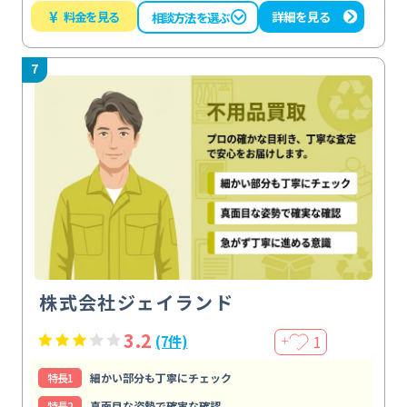
¥
料金を見る
詳細を見る
相談方法を選ぶ
7
株式会社ジェイランド
3.2
1
(7件)
＋
特⻑1
細かい部分も丁寧にチェック
特⻑2
真面目な姿勢で確実な確認