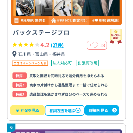
バックステージプロ
4.2
18
(27件)
＋
石川県・富山県・福井県
法人対応可
出張買取可
口コミキャンペーン対象
特⻑1
買取と回収を同時対応で処分費用を抑えられる
特⻑2
実家の片付けから遺品整理まで一括で任せられる
特⻑3
遺品整理も急かされず自分のペースで進められる
¥
料金を見る
詳細を見る
相談方法を選ぶ
6