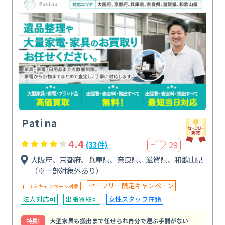
Patina
4.4
29
(33件)
＋
大阪府、京都府、兵庫県、奈良県、滋賀県、和歌山県
（※一部対象外あり）
セーフリー限定キャンペーン
口コミキャンペーン対象
法人対応可
出張買取可
女性スタッフ在籍
特⻑1
大型家具も搬出まで任せられ自分で運ぶ手間がない