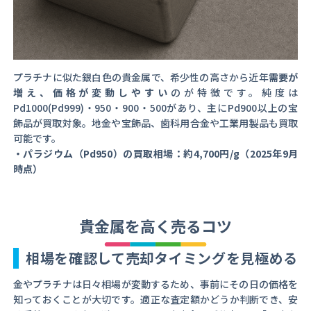
プラチナに似た銀白色の貴金属で、希少性の高さから近年
需要が
増え、価格が変動しやすい
のが特徴です。純度は
Pd1000(Pd999)・950・900・500があり、主にPd900以上の宝
飾品が買取対象。地金や宝飾品、歯科用合金や工業用製品も買取
可能です。
・パラジウム（Pd950）の買取相場：約4,700円/g（2025年9月
時点）
貴金属を高く売るコツ
相場を確認して売却タイミングを見極める
金やプラチナは日々相場が変動するため、事前にその日の価格を
知っておくことが大切です。適正な査定額かどうか判断でき、安