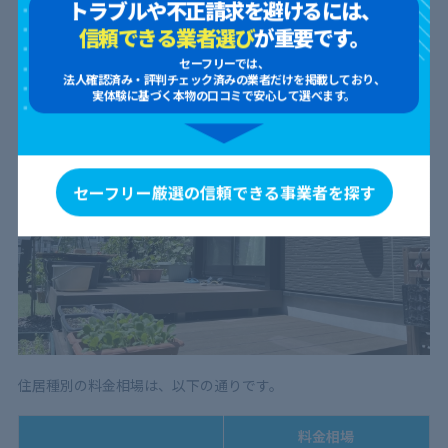
トラブルや不正請求を避けるには、
信頼できる業者選び
が重要です。
セーフリーでは、
外壁クリーニングの料金相場【住居種別】
法人確認済み・評判チェック済みの業者だけを掲載しており、
実体験に基づく本物の口コミで安心して選べます。
セーフリー厳選の信頼できる事業者を探す
住居種別の料金相場は、以下の通りです。
料金相場