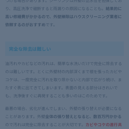
つける場合があります。シーリングは外壁の止水性を担保してお
り、高圧洗浄で破断すると雨漏りの原因になることも。
結果的に
高い修繕費がかかるので、外壁掃除はハウスクリーニング業者に
依頼するのがおすすめ
です。
完全な除去は難しい
油汚れやカビなどの汚れは、簡単な水洗いだけで完全に除去する
のは難しいです。とくに外壁材の内部深くまで根を張ったカビや
コケは、一度完全に汚れを取り除かないと内部で広がり続け、ま
たすぐ表に出てきてしまいます。表面の見える部分はきれいで
も、洗浄後すぐに再発することも多いのはこのためです。
最悪の場合、劣化が進んでしまい、外壁の張り替えが必要になる
ことがあります。外壁
全体の張り替えとなると、数百万円かかる
ので汚れは完全に除去することが大切です。
カビやコケの進行具