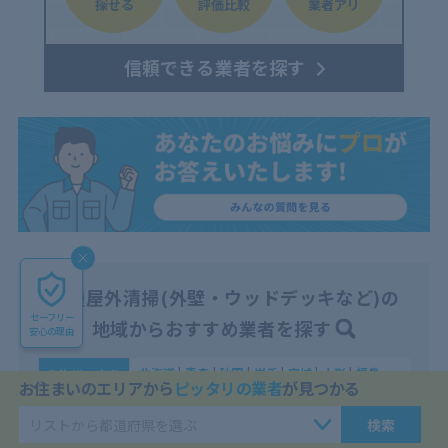
探せる
評価比較
業者アリ
信頼できる業者を探す
各種屋外清掃(外壁・ウッドデッキなど)の
セーフリー
地域からおすすめ業者を探す
安心の理由
北海道
|
青森
|
秋田
|
岩手
|
宮城
|
山形
|
福島
北海道・東北
お住まいのエリアから
ピッタリの業者
が見つかる
東京
|
神奈川
|
埼玉
|
千葉
|
茨城
|
栃木
|
群馬
首都圏
検索