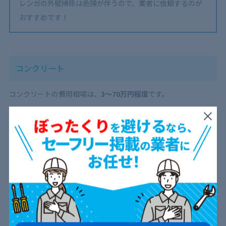
レンガの外壁掃除は危険が伴うので、業者に依頼するのが
おすすめです！
コンクリート
コンクリートの費用相場は、
3〜70万円程度
です。
コンクリートは表面の汚れを取る高圧洗浄から、光触媒塗料の塗
装など幅広い洗浄方法から選べます。コンクリートの美観性を保
ちたいだけなら、高圧洗浄によるクリーニングだけでも問題あり
ません。
しかし、高圧洗浄後に塗装することで疎水性や防水性を保てま
す。
コンクリートは汚れが溜まりやすく、カビや黒ずみが発生し
やすい
ので、高圧洗浄による定期的なお手入れは必須といっても
いい素材でしょう。