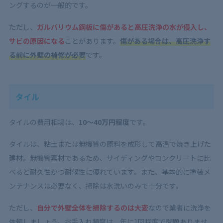
ングするのが一般的です。
ただし、
ガルバリウム鋼板に傷があると高圧洗浄の水が侵入し、
サビの原因になる
ことがあります。
傷がある場合は、高圧洗浄す
る前に外壁の補修が必要
です。
タイル
タイルの費用相場は、
10〜40万円程度
です。
タイルは、粘土または無機質の原料を成形して高温で焼き上げた
建材。無機質素材であるため、サイディングやコンクリートに比
べると耐久性かつ耐候性に優れています。また、基本的に塗装メ
ンテナンスは必要なく、掃除は水洗いのみで十分です。
ただし、
自分で外壁全体を掃除するのは大変
なので業者に洗浄を
依頼しましょう。お手入れ頻度は、年に1回程度で問題ありませ