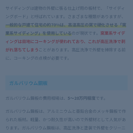
サイディングは建物の外壁に張る仕上げ用の板材で、「サイディ
ングボード」と呼ばれています。さまざまな種類がありますが、
一般的な戸建て住宅の約70%は、高温高圧の窯で硬化させる「窯
業系サイディング」を使用している
のが現状です。
窯業系サイデ
ィングは目地にコーキングが使われており、これが高圧洗浄で剥
がれ落ちてしまう
ことがあります。高圧洗浄で外壁を掃除する前
に、コーキングの点検が必要です。
ガルバリウム鋼板
ガルバリウム鋼板の費用相場は、
5〜20万円程度
です。
ガルバリウム鋼板は、アルミニウムと亜鉛合金のメッキ鋼板で作
られた板材。軽量、かつ耐久性が高いので外壁材として人気があ
ります。ガルバリウム鋼板は、高圧洗浄と塗装で外壁をクリーニ