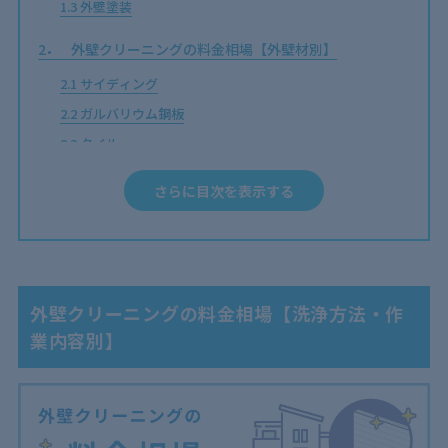
1.3
外壁塗装
2
外壁クリーニングの料金相場【外壁材別】
2.1
サイディング
2.2
ガルバリウム鋼板
2.3
タイル
2.4
レンガ
さらに目次を表示する
2.5
コンクリート
3
外壁クリーニングの料金相場【住居種別】
4
外壁クリーニングを怠るリスク【料金に影響も】
外壁クリーニングの料金相場【洗浄方法・作
4.1
アレルギーを引き起こす
業内容別】
4.2
チョーキング現象が起きる
4.3
高額費用がかかる
5
外壁クリーニングの料金は安くなる？自己流の懸念点
3選