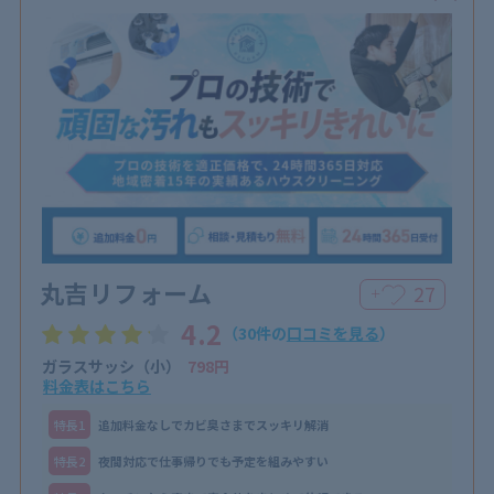
丸吉リフォーム
27
＋
4.2
（30件の
口コミを見る
）
ガラスサッシ（小）
798円
料金表はこちら
特⻑1
追加料金なしでカビ臭さまでスッキリ解消
特⻑2
夜間対応で仕事帰りでも予定を組みやすい