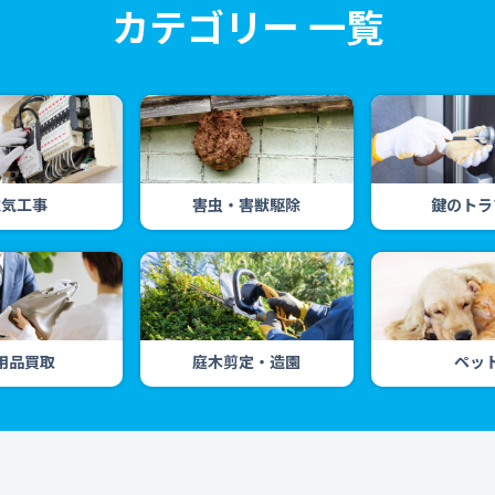
カテゴリー 一覧
電気工事
害虫・害獣駆除
鍵のトラ
用品買取
庭木剪定・造園
ペッ